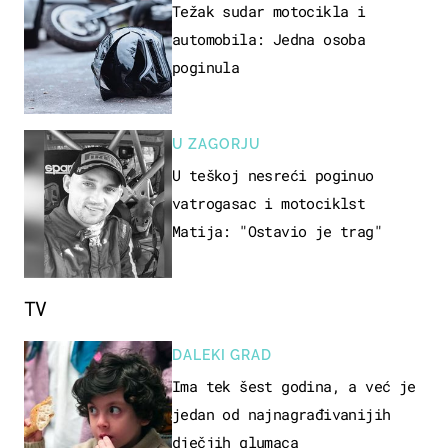
Težak sudar motocikla i
automobila: Jedna osoba
poginula
U ZAGORJU
U teškoj nesreći poginuo
vatrogasac i motociklst
Matija: "Ostavio je trag"
TV
DALEKI GRAD
Ima tek šest godina, a već je
jedan od najnagrađivanijih
dječjih glumaca