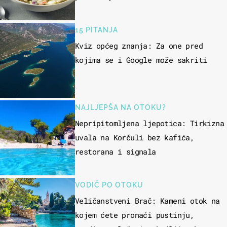
15 PITANJA
Kviz općeg znanja: Za one pred
kojima se i Google može sakriti
NAJLJEPŠA NA OTOKU?
Nepripitomljena ljepotica: Tirkizna
uvala na Korčuli bez kafića,
restorana i signala
VODIČ PO OTOKU
Veličanstveni Brač: Kameni otok na
kojem ćete pronaći pustinju,