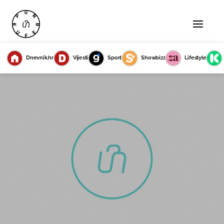
Dnevnik.hr
Vijesti
Sport
Showbizz
Lifestyle