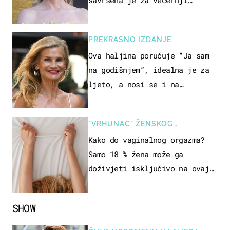
izlazak na moru
PREKRASNO IZDANJE
Ova haljina poručuje “Ja sam
na godišnjem”, idealna je za
ljeto, a nosi se i na
zagrebačkoj špici
"VRHUNAC" ŽENSKOG
SEKSUALNOG ISKUSTVA
Kako do vaginalnog orgazma?
Samo 18 % žena može ga
doživjeti isključivo na ovaj
način
SHOW