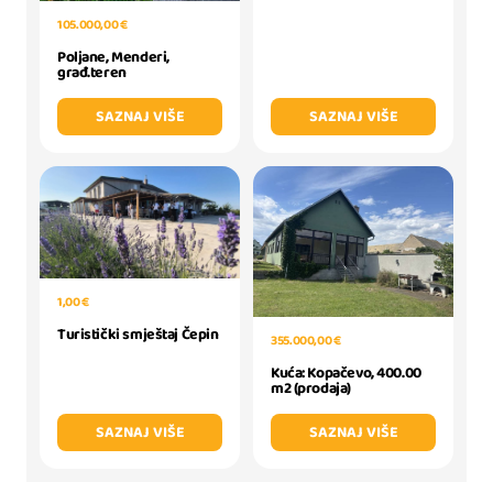
105.000,00 €
Poljane, Menderi,
građ.teren
SAZNAJ VIŠE
SAZNAJ VIŠE
1,00 €
Turistički smještaj Čepin
355.000,00 €
Kuća: Kopačevo, 400.00
m2 (prodaja)
SAZNAJ VIŠE
SAZNAJ VIŠE