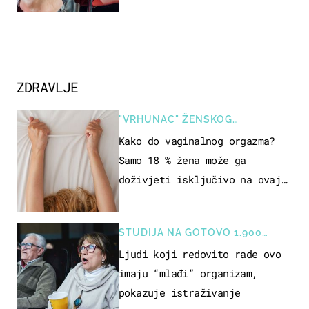
ZDRAVLJE
"VRHUNAC" ŽENSKOG
SEKSUALNOG ISKUSTVA
Kako do vaginalnog orgazma?
Samo 18 % žena može ga
doživjeti isključivo na ovaj
način
STUDIJA NA GOTOVO 1.900
OSOBA
Ljudi koji redovito rade ovo
imaju “mlađi” organizam,
pokazuje istraživanje