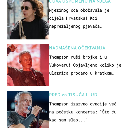
ČUVA USPOMENU NA NJEGA
Njezinog oca obožavala je
cijela Hrvatska! Kći
neprežaljenog pjevača
projurila špicom na dva kotača
NADMAŠENA OČEKIVANJA
Thompson ruši brojke i u
Vukovaru! Objavljeno koliko je
ulaznica prodano u kratkom
vremenu
PRED 20 TISUĆA LJUDI
Thompson izazvao ovacije već
na početku koncerta: "Što ću
kad sam slab..."