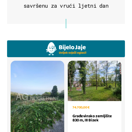
savršenu za vrući ljetni dan
74.700,00 €
Građevinsko zemljište
830 m, III Bizek