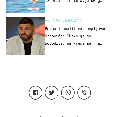
izborila finale Svjetskog
prvenstva
AU, OVO JE RUŽNO
Poznati analitičar popljuvao
Hrgovića: "Lako ga je
pogoditi, ne kreće se, ne
koristi noge..."