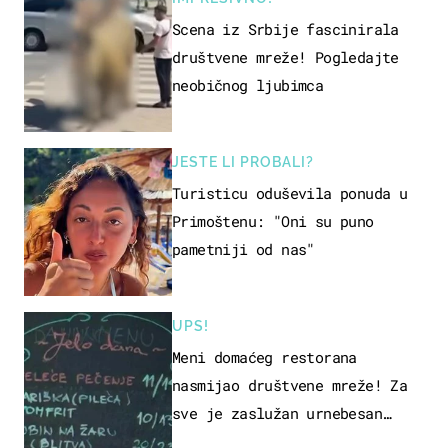
Scena iz Srbije fascinirala
društvene mreže! Pogledajte
neobičnog ljubimca
JESTE LI PROBALI?
Turisticu oduševila ponuda u
Primoštenu: "Oni su puno
pametniji od nas"
UPS!
Meni domaćeg restorana
nasmijao društvene mreže! Za
sve je zaslužan urnebesan
naziv jela