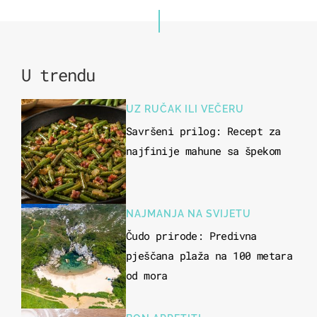
U trendu
UZ RUČAK ILI VEČERU
Savršeni prilog: Recept za
najfinije mahune sa špekom
NAJMANJA NA SVIJETU
Čudo prirode: Predivna
pješčana plaža na 100 metara
od mora