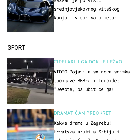
srednjovjekovnog viteškog
konja i visok samo metar
SPORT
CIPELARILI GA DOK JE LEŽAO
VIDEO Pojavila se nova snimka
tučnjave BBB-a i Torcide:
"Je*ote, pa ubit će ga!"
DRAMATIČAN PREOKRET
Kakva drama u Zagrebu!
Hrvatska srušila Srbiju i