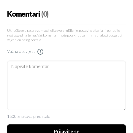
Komentari
(0)
Uključite se u raspravu – podijelite svoje mišljenje, postavite pitanja ili ponudite
svoj pogled na temu. Vaš komentar može potaknuti zanimljiv dijalog i obogatiti
zajednicu našeg portala.
Važna obavijest
!
1500 znakova preostalo
Prijavite se