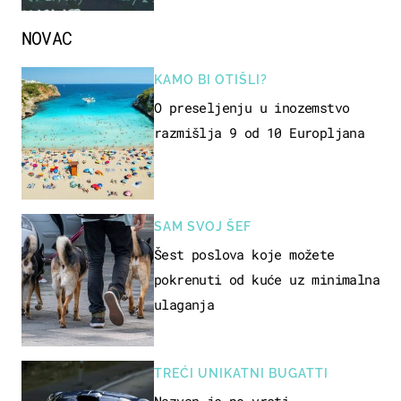
NOVAC
KAMO BI OTIŠLI?
O preseljenju u inozemstvo
razmišlja 9 od 10 Europljana
SAM SVOJ ŠEF
Šest poslova koje možete
pokrenuti od kuće uz minimalna
ulaganja
TREĆI UNIKATNI BUGATTI
Nazvan je po vrsti