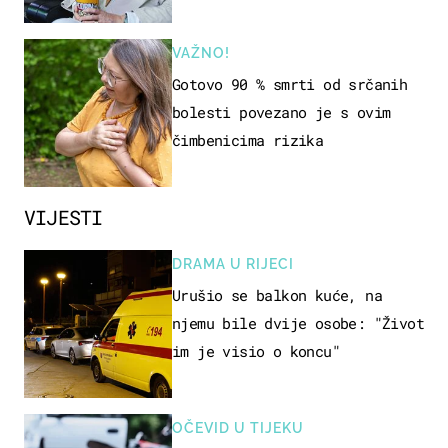
VAŽNO!
Gotovo 90 % smrti od srčanih
bolesti povezano je s ovim
čimbenicima rizika
VIJESTI
DRAMA U RIJECI
Urušio se balkon kuće, na
njemu bile dvije osobe: "Život
im je visio o koncu"
OČEVID U TIJEKU