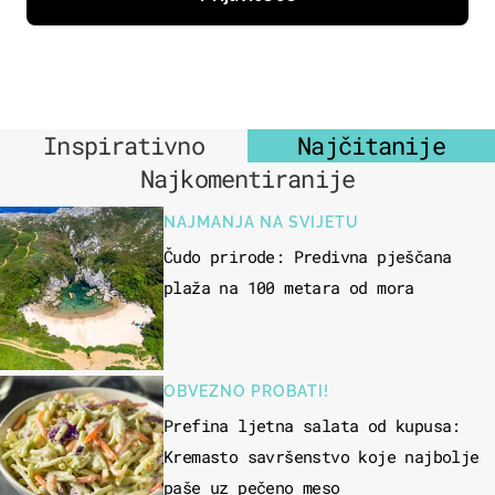
Inspirativno
Najčitanije
Najkomentiranije
NAJMANJA NA SVIJETU
Čudo prirode: Predivna pješčana
plaža na 100 metara od mora
OBVEZNO PROBATI!
Prefina ljetna salata od kupusa:
Kremasto savršenstvo koje najbolje
paše uz pečeno meso