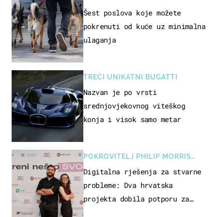
Šest poslova koje možete
pokrenuti od kuće uz minimalna
ulaganja
TREĆI UNIKATNI BUGATTI
Nazvan je po vrsti
srednjovjekovnog viteškog
konja i visok samo metar
POKROVITELJ PHILIP MORRIS
ZAGREB
Digitalna rješenja za stvarne
probleme: Dva hrvatska
projekta dobila potporu za
razvoj