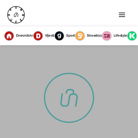
Dnevnik.hr
Vijesti
Sport
Showbizz
Lifestyle