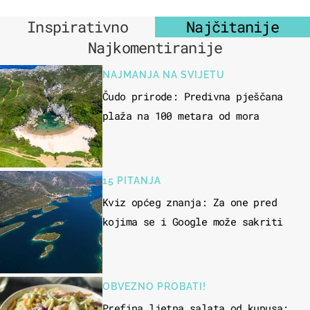
Inspirativno
Najčitanije
Najkomentiranije
NAJMANJA NA SVIJETU
Čudo prirode: Predivna pješčana
plaža na 100 metara od mora
15 PITANJA
Kviz općeg znanja: Za one pred
kojima se i Google može sakriti
OBVEZNO PROBATI!
Prefina ljetna salata od kupusa: