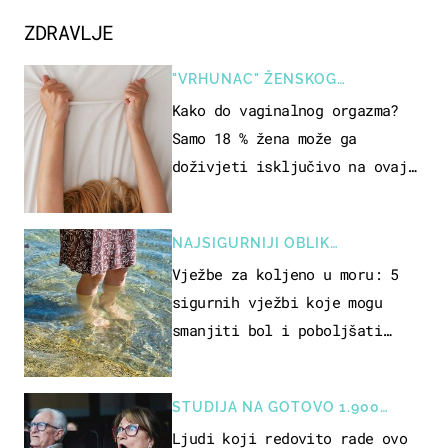
ZDRAVLJE
"VRHUNAC" ŽENSKOG
SEKSUALNOG ISKUSTVA
Kako do vaginalnog orgazma?
Samo 18 % žena može ga
doživjeti isključivo na ovaj
način
NAJSIGURNIJI OBLIK
REKREACIJE
Vježbe za koljeno u moru: 5
sigurnih vježbi koje mogu
smanjiti bol i poboljšati
pokretljivost
STUDIJA NA GOTOVO 1.900
OSOBA
Ljudi koji redovito rade ovo