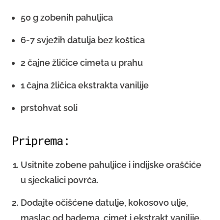
50 g zobenih pahuljica
6-7 svježih datulja bez koštica
2 čajne žličice cimeta u prahu
1 čajna žličica ekstrakta vanilije
prstohvat soli
Priprema:
Usitnite zobene pahuljice i indijske oraščiće
u sjeckalici povrća.
Dodajte očišćene datulje, kokosovo ulje,
maslac od badema, cimet i ekstrakt vanilije.