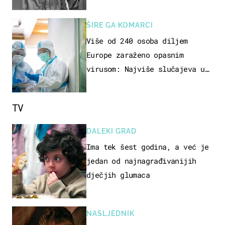
ŠIRE GA KOMARCI
Više od 240 osoba diljem
Europe zaraženo opasnim
virusom: Najviše slučajeva u
našem susjedstvu
TV
DALEKI GRAD
Ima tek šest godina, a već je
jedan od najnagrađivanijih
dječjih glumaca
NASLJEDNIK