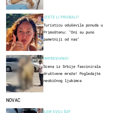
JESTE LI PROBALI?
Turisticu oduševila ponuda u
Primoštenu: "Oni su puno
pametniji od nas"
IMPRESIVNO!
Scena iz Srbije fascinirala
društvene mreže! Pogledajte
neobičnog ljubimca
NOVAC
SAM SVOJ ŠEF