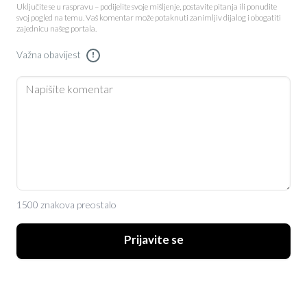
Uključite se u raspravu – podijelite svoje mišljenje, postavite pitanja ili ponudite
svoj pogled na temu. Vaš komentar može potaknuti zanimljiv dijalog i obogatiti
zajednicu našeg portala.
Važna obavijest
!
1500 znakova preostalo
Prijavite se