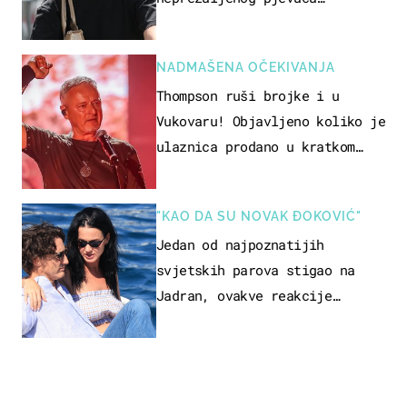
projurila špicom na dva kotača
NADMAŠENA OČEKIVANJA
Thompson ruši brojke i u
Vukovaru! Objavljeno koliko je
ulaznica prodano u kratkom
vremenu
"KAO DA SU NOVAK ĐOKOVIĆ"
Jedan od najpoznatijih
svjetskih parova stigao na
Jadran, ovakve reakcije
vjerojatno nisu očekivali