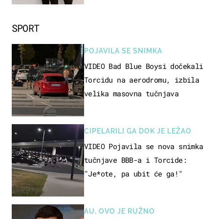
SPORT
POJAVILA SE SNIMKA
VIDEO Bad Blue Boysi dočekali
Torcidu na aerodromu, izbila
velika masovna tučnjava
CIPELARILI GA DOK JE LEŽAO
VIDEO Pojavila se nova snimka
tučnjave BBB-a i Torcide:
"Je*ote, pa ubit će ga!"
AU, OVO JE RUŽNO