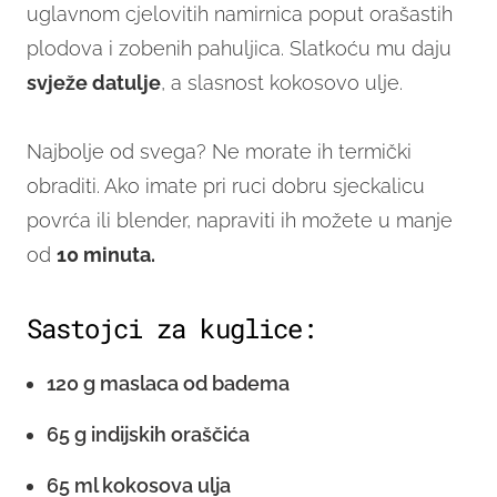
uglavnom cjelovitih namirnica poput orašastih
plodova i zobenih pahuljica. Slatkoću mu daju
svježe datulje
, a slasnost kokosovo ulje.
Najbolje od svega? Ne morate ih termički
obraditi. Ako imate pri ruci dobru sjeckalicu
povrća ili blender, napraviti ih možete u manje
od
10 minuta.
Sastojci za kuglice:
120 g maslaca od badema
65 g indijskih oraščića
65 ml kokosova ulja