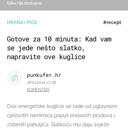
Slika nije dostupna
HRANA I PIĆE
#recept
Gotove za 10 minuta: Kad vam
se jede nešto slatko,
napravite ove kuglice
punkufer.hr
28.01.2024 07:38
KOMENTARI
Ove energetske kuglice se rade od uglavnom
cjelovitih namirnica poput orašastih plodova i
zobenih pahuljica. Slatkoću mu daju svježe