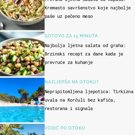
Kremasto savršenstvo koje najbolje
paše uz pečeno meso
GOTOVO ZA 15 MINUTA
Najbolja ljetna salata od graha:
Brzinski recept za dane kada je
prevruće za kuhanje
NAJLJEPŠA NA OTOKU?
Nepripitomljena ljepotica: Tirkizna
uvala na Korčuli bez kafića,
restorana i signala
VODIČ PO OTOKU