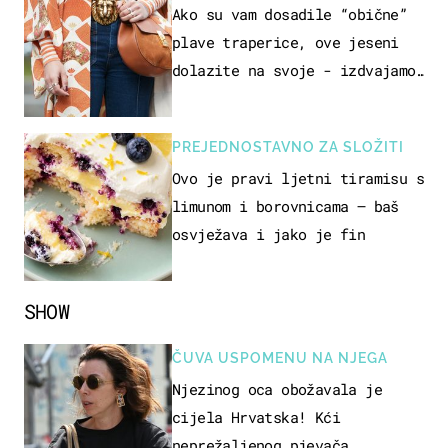
Ako su vam dosadile “obične”
plave traperice, ove jeseni
dolazite na svoje - izdvajamo
15 hit modela
PREJEDNOSTAVNO ZA SLOŽITI
Ovo je pravi ljetni tiramisu s
limunom i borovnicama – baš
osvježava i jako je fin
SHOW
ČUVA USPOMENU NA NJEGA
Njezinog oca obožavala je
cijela Hrvatska! Kći
neprežaljenog pjevača