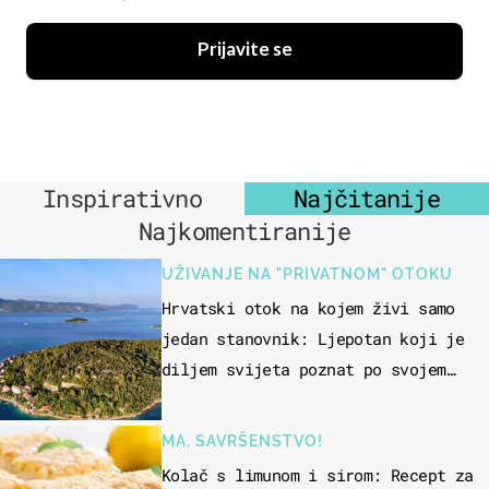
Prijavite se
Inspirativno
Najčitanije
Najkomentiranije
UŽIVANJE NA "PRIVATNOM" OTOKU
Hrvatski otok na kojem živi samo
jedan stanovnik: Ljepotan koji je
diljem svijeta poznat po svojem
"bijelom zlatu"
MA, SAVRŠENSTVO!
Kolač s limunom i sirom: Recept za