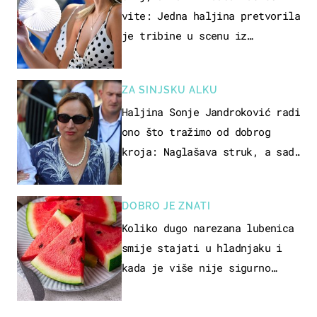
vite: Jedna haljina pretvorila
je tribine u scenu iz
talijanskog filma
ZA SINJSKU ALKU
Haljina Sonje Jandroković radi
ono što tražimo od dobrog
kroja: Naglašava struk, a sada
je i na sniženju
DOBRO JE ZNATI
Koliko dugo narezana lubenica
smije stajati u hladnjaku i
kada je više nije sigurno
jesti?