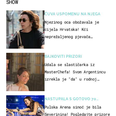
SHOW
ČUVA USPOMENU NA NJEGA
Njezinog oca obožavala je
cijela Hrvatska! Kći
neprežaljenog pjevača
projurila špicom na dva kotača
BAJKOVITI PRIZORI
Udala se slastičarka iz
MasterChefa! Svom Argentincu
izrekla je "da" u rodnoj
Hercegovini
NASTUPALA S GOTOVO 70
GLAZBENIKA
Pulska Arena sinoć je bila
Severinina! Pogledajte prizore