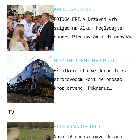
vozilo
KREĆE SPEKTAKL
FOTOGALERIJA Državni vrh
stigao na Alku: Pogledajte
susret Plenkovića i Milanovića
NOVI INCIDENT NA PRUZI
HŽ otkrio što se dogodilo sa
strojovođom koji je prošao
kroz crveno: Pokrenut
inspekcijski nadzor
TV
SLUČAJNA OBITELJ
Nova TV donosi novu domaću