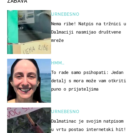
ZABAVA
URNEBESNO
Nema ribe! Natpis na tržnici u
Dalmaciji nasmijao društvene
mreže
HMM…
To rade samo psihopati: Jedan
detalj s mora može vam otkriti
puno o prijateljima
URNEBESNO
Dalmatinac je svojim natpisom
u vrtu postao internetski hit!