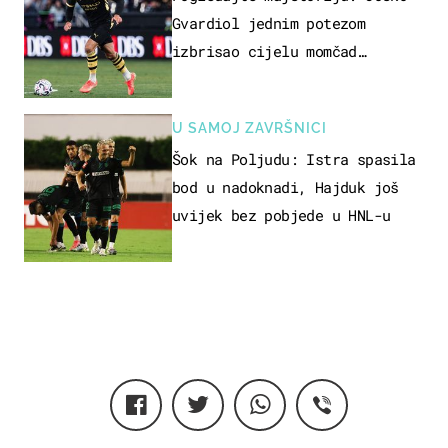
Gvardiol jednim potezom
izbrisao cijelu momčad
Atletica
U SAMOJ ZAVRŠNICI
Šok na Poljudu: Istra spasila
bod u nadoknadi, Hajduk još
uvijek bez pobjede u HNL-u