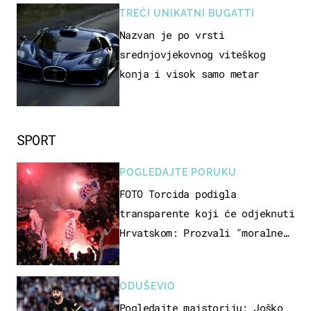
TREĆI UNIKATNI BUGATTI
Nazvan je po vrsti
srednjovjekovnog viteškog
konja i visok samo metar
SPORT
POGLEDAJTE PORUKU
FOTO Torcida podigla
transparente koji će odjeknuti
Hrvatskom: Prozvali "moralne
vertikale"
ODUŠEVIO
Pogledajte majstoriju: Joško