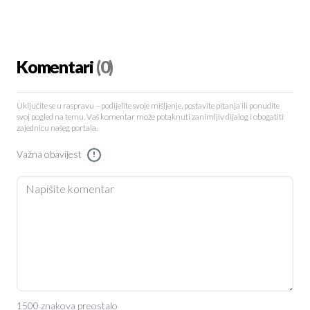
Komentari
(0)
Uključite se u raspravu – podijelite svoje mišljenje, postavite pitanja ili ponudite
svoj pogled na temu. Vaš komentar može potaknuti zanimljiv dijalog i obogatiti
zajednicu našeg portala.
Važna obavijest
!
1500 znakova preostalo