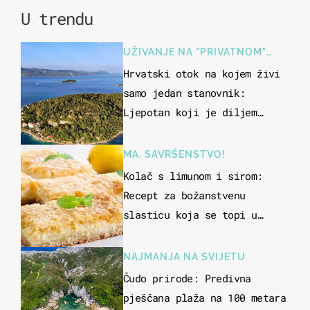
U trendu
UŽIVANJE NA "PRIVATNOM"
OTOKU
Hrvatski otok na kojem živi
samo jedan stanovnik:
Ljepotan koji je diljem
svijeta poznat po svojem
"bijelom zlatu"
MA, SAVRŠENSTVO!
Kolač s limunom i sirom:
Recept za božanstvenu
slasticu koja se topi u
ustima
NAJMANJA NA SVIJETU
Čudo prirode: Predivna
pješčana plaža na 100 metara