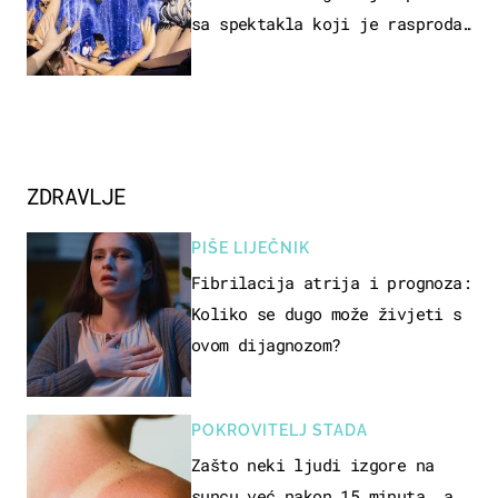
sa spektakla koji je rasprodan
mjesec dana ranije
ZDRAVLJE
PIŠE LIJEČNIK
Fibrilacija atrija i prognoza:
Koliko se dugo može živjeti s
ovom dijagnozom?
POKROVITELJ STADA
Zašto neki ljudi izgore na
suncu već nakon 15 minuta, a