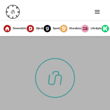
Dnevnik.hr
Vijesti
Sport
Showbizz
Lifestyle