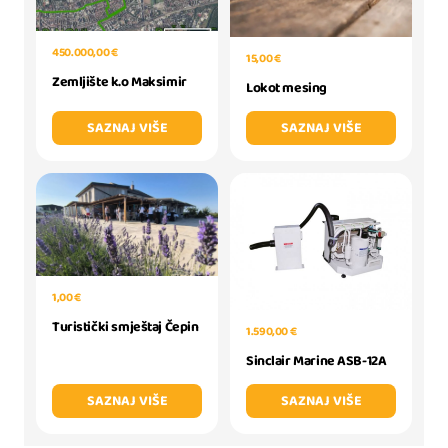
450.000,00 €
15,00 €
Zemljište k.o Maksimir
Lokot mesing
SAZNAJ VIŠE
SAZNAJ VIŠE
1,00 €
Turistički smještaj Čepin
1.590,00 €
Sinclair Marine ASB-12A
SAZNAJ VIŠE
SAZNAJ VIŠE