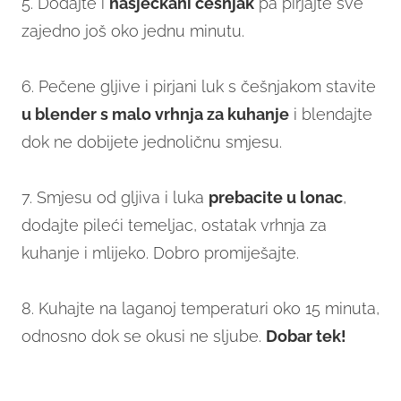
5. Dodajte i
nasjeckani češnjak
pa pirjajte sve
zajedno još oko jednu minutu.
6. Pečene gljive i pirjani luk s češnjakom stavite
u blender s malo vrhnja za kuhanje
i blendajte
dok ne dobijete jednoličnu smjesu.
7. Smjesu od gljiva i luka
prebacite u lonac
,
dodajte pileći temeljac, ostatak vrhnja za
kuhanje i mlijeko. Dobro promiješajte.
8. Kuhajte na laganoj temperaturi oko 15 minuta,
odnosno dok se okusi ne sljube.
Dobar tek!