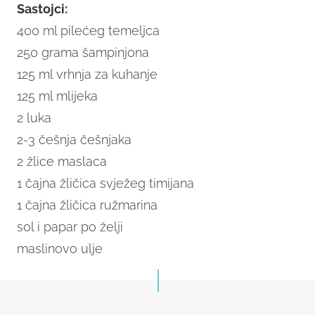
Sastojci:
400 ml pilećeg temeljca
250 grama šampinjona
125 ml vrhnja za kuhanje
125 ml mlijeka
2 luka
2-3 češnja češnjaka
2 žlice maslaca
1 čajna žličica svježeg timijana
1 čajna žličica ružmarina
sol i papar po želji
maslinovo ulje