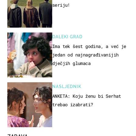
seriju!
DALEKI GRAD
Ima tek šest godina, a već je
jedan od najnagrađivanijih
dječjih glumaca
NASLJEDNIK
ANKETA: Koju ženu bi Serhat
trebao izabrati?