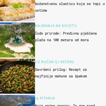
božanstvenu slasticu koja se topi u
ustima
NAJMANJA NA SVIJETU
Čudo prirode: Predivna pješčana
plaža na 100 metara od mora
UZ RUČAK ILI VEČERU
Savršeni prilog: Recept za
najfinije mahune sa špekom
15 PITANJA
Kviz općeg znanja: Za one pred