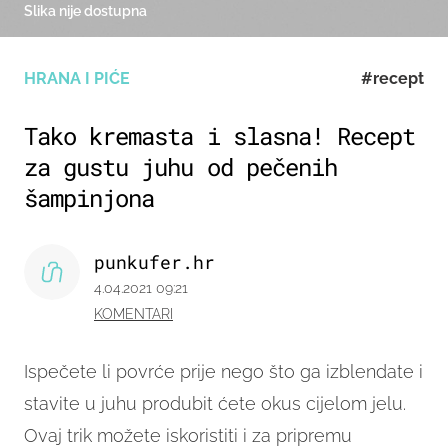
Slika nije dostupna
HRANA I PIĆE
#recept
Tako kremasta i slasna! Recept
za gustu juhu od pečenih
šampinjona
punkufer.hr
4.04.2021 09:21
KOMENTARI
Ispečete li povrće prije nego što ga izblendate i
stavite u juhu produbit ćete okus cijelom jelu.
Ovaj trik možete iskoristiti i za pripremu