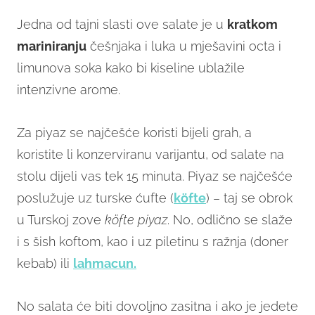
Jedna od tajni slasti ove salate je u
kratkom
mariniranju
češnjaka i luka u mješavini octa i
limunova soka kako bi kiseline ublažile
intenzivne arome.
Za piyaz se najčešće koristi bijeli grah, a
koristite li konzerviranu varijantu, od salate na
stolu dijeli vas tek 15 minuta. Piyaz se najčešće
poslužuje uz turske ćufte (
köfte
) – taj se obrok
u Turskoj zove
köfte piyaz
. No, odlično se slaže
i s šish koftom, kao i uz piletinu s ražnja (doner
kebab) ili
lahmacun.
No salata će biti dovoljno zasitna i ako je jedete