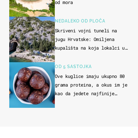
od mora
NEDALEKO OD PLOČA
Skriveni vojni tuneli na
jugu Hrvatske: Omiljena
kupališta na koja lokalci u
miru dolaze roniti i skakati
u more
OD 5 SASTOJKA
Ove kuglice imaju ukupno 80
grama proteina, a okus im je
kao da jedete najfinije
slatkiše od čokolade