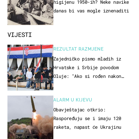
higijenu 1950-ih? Neke navike
danas bi vas mogle iznenaditi
VIJESTI
REZULTAT RAZMJENE
Zajedničko pismo mladih iz
Hrvatske i Srbije povodom
Oluje: "Ako si rođen nakon
'95..."
ALARM U KIJEVU
Obavještajac otkrio:
Raspoređuju se i imaju 120
raketa, napast će Ukrajinu