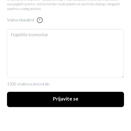
svoj pogled na temu. Vaš komentar može potaknuti zanimljiv dijalog i obogatiti
zajednicu našeg portala.
Važna obavijest
!
1500 znakova preostalo
Prijavite se