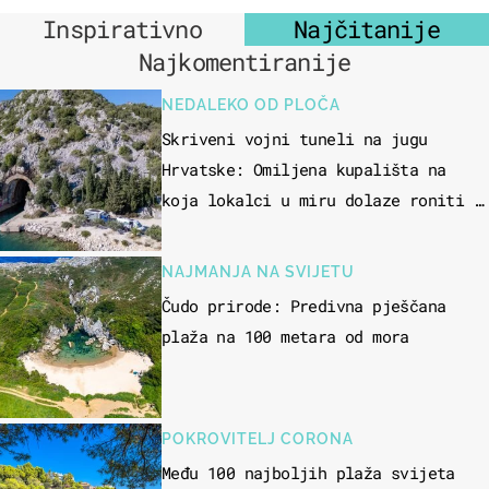
Inspirativno
Najčitanije
Najkomentiranije
NEDALEKO OD PLOČA
Skriveni vojni tuneli na jugu
Hrvatske: Omiljena kupališta na
koja lokalci u miru dolaze roniti i
skakati u more
NAJMANJA NA SVIJETU
Čudo prirode: Predivna pješčana
plaža na 100 metara od mora
POKROVITELJ CORONA
Među 100 najboljih plaža svijeta