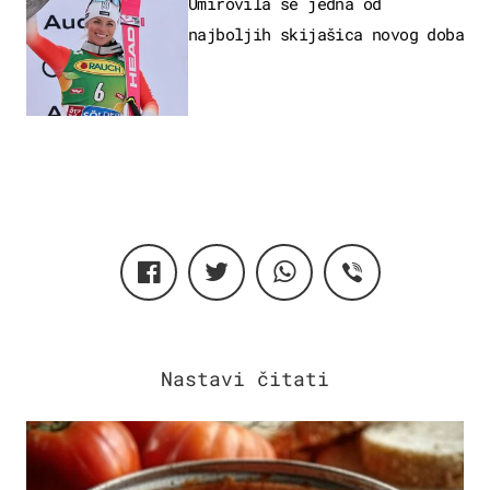
Umirovila se jedna od
najboljih skijašica novog doba