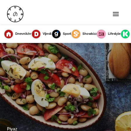
Dnevnik.hr
Vijesti
Sport
Showbizz
Lifestyle
Piyaz