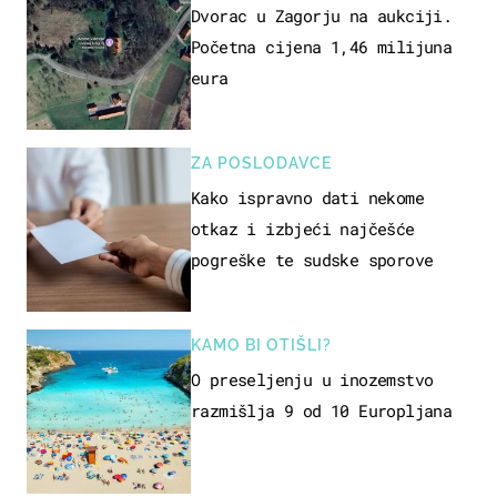
Dvorac u Zagorju na aukciji.
Početna cijena 1,46 milijuna
eura
ZA POSLODAVCE
Kako ispravno dati nekome
otkaz i izbjeći najčešće
pogreške te sudske sporove
KAMO BI OTIŠLI?
O preseljenju u inozemstvo
razmišlja 9 od 10 Europljana