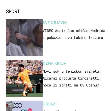
SPORT
SVE OBJAVIO
VIDEO Australac ošišao Modrića
i pokazao novu Lukinu frizuru
NEMA KRAJA
Novi šok u teniskom svijetu:
Alcaraz propušta Cincinatti,
hoće li igrati na US Openu?
ODLAZI