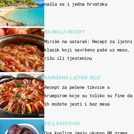
našla se i jedna hrvatska
NAJBOLJI RECEPT
Miriše na sataraš: Recept za ljetni
klasik koji savršeno paše uz meso,
rižu ili tjesteninu
SAVRŠENO LJETNO JELO
Recept za pečene tikvice s
krumpirom koje su toliko su fine da
ih možete jesti i bez mesa
OD 5 SASTOJKA
Ove kuglice imaju ukupno 80 grama