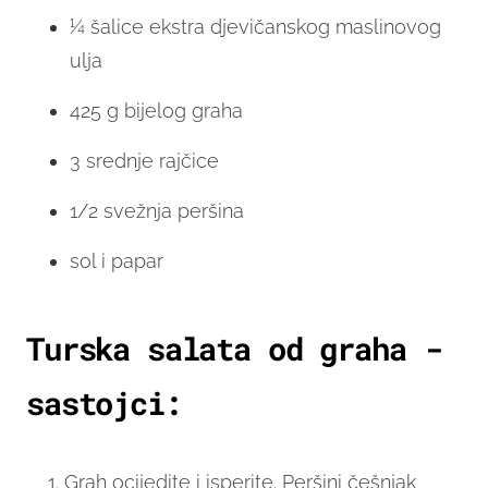
¼ šalice ekstra djevičanskog maslinovog
ulja
425 g bijelog graha
3 srednje rajčice
1/2 svežnja peršina
sol i papar
Turska salata od graha -
sastojci:
Grah ocijedite i isperite. Peršini češnjak