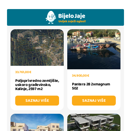
33.761,00 €
34.900,00 €
Poljoprivredno zemljište,
Pantera 28 2xmagnum
uskoro građevinsko,
502
Kalinje, 2597 m2
SAZNAJ VIŠE
SAZNAJ VIŠE