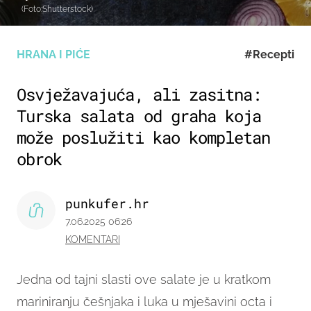
(Foto:Shutterstock)
HRANA I PIĆE
#Recepti
Osvježavajuća, ali zasitna:
Turska salata od graha koja
može poslužiti kao kompletan
obrok
punkufer.hr
7.06.2025 06:26
KOMENTARI
Jedna od tajni slasti ove salate je u kratkom
mariniranju češnjaka i luka u mješavini octa i