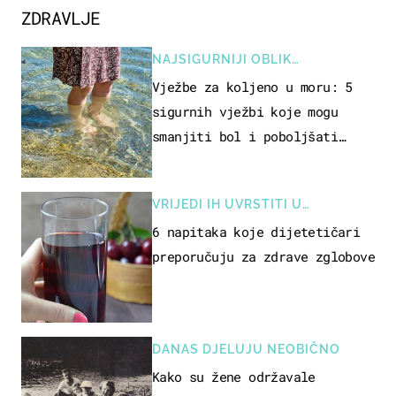
ZDRAVLJE
NAJSIGURNIJI OBLIK
REKREACIJE
Vježbe za koljeno u moru: 5
sigurnih vježbi koje mogu
smanjiti bol i poboljšati
pokretljivost
VRIJEDI IH UVRSTITI U
PREHRANU
6 napitaka koje dijetetičari
preporučuju za zdrave zglobove
DANAS DJELUJU NEOBIČNO
Kako su žene održavale