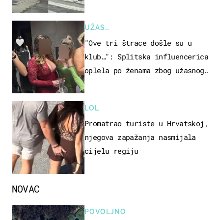
društvene mreže
UŽAS…
"Ove tri štrace došle su u
klub…": Splitska influencerica
oplela po ženama zbog užasnog
ponašanja
LOL
Promatrao turiste u Hrvatskoj,
njegova zapažanja nasmijala
cijelu regiju
NOVAC
POVOLJNO