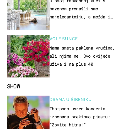
U ovoj raskošnoj kući s
bazenom pronašli smo
najelegantniju, a možda i
najljepšu bijelu kuhinju
VOLE SUNCE
Nama smeta paklena vrućina,
ali njima ne: Ovo cvijeće
uživa i na plus 40
SHOW
DRAMA U ŠIBENIKU
Thompson usred koncerta
iznenada prekinuo pjesmu:
"Zovite hitnu!"