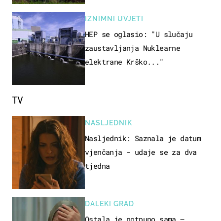
IZNIMNI UVJETI
HEP se oglasio: "U slučaju
zaustavljanja Nuklearne
elektrane Krško..."
TV
NASLJEDNIK
Nasljednik: Saznala je datum
vjenčanja - udaje se za dva
tjedna
DALEKI GRAD
Ostala je potpuno sama –