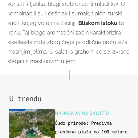
koristiti i ljutika, blagi srebrenac ili mladi luk. U
kombinaciji su i češnjak i sumak, tipični turski
začin kojeg vole i na Siciliji,
Bliskom Istoku
te
Iranu. Taj blago aromatični začin karakterizira
kiselkasta nota zbog čega je odlična protuteža
masnijim jelima. U salati s grahom će se izvrsno
slagati s maslinovim uljem.
U trendu
NAJMANJA NA SVIJETU
Čudo prirode: Predivna
pješčana plaža na 100 metara