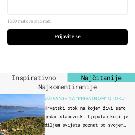
1500 znakova preostalo
Prijavite se
Inspirativno
Najčitanije
Najkomentiranije
UŽIVANJE NA "PRIVATNOM" OTOKU
Hrvatski otok na kojem živi samo
jedan stanovnik: Ljepotan koji je
diljem svijeta poznat po svojem
"bijelom zlatu"