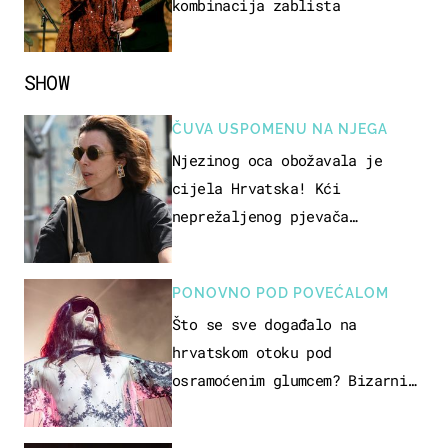
kombinacija zablista
SHOW
ČUVA USPOMENU NA NJEGA
Njezinog oca obožavala je
cijela Hrvatska! Kći
neprežaljenog pjevača
projurila špicom na dva kotača
PONOVNO POD POVEĆALOM
Što se sve događalo na
hrvatskom otoku pod
osramoćenim glumcem? Bizarni
prizori i danas izazivaju
nevjericu