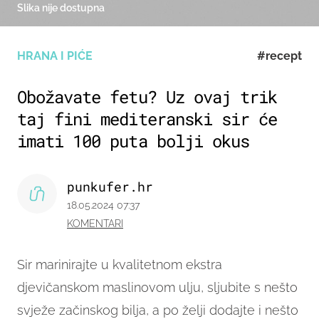
Slika nije dostupna
HRANA I PIĆE
#recept
Obožavate fetu? Uz ovaj trik
taj fini mediteranski sir će
imati 100 puta bolji okus
punkufer.hr
18.05.2024 07:37
KOMENTARI
Sir marinirajte u kvalitetnom ekstra
djevičanskom maslinovom ulju, sljubite s nešto
svježe začinskog bilja, a po želji dodajte i nešto