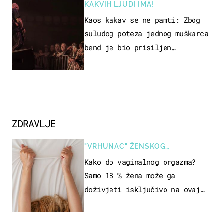
KAKVIH LJUDI IMA!
Kaos kakav se ne pamti: Zbog
suludog poteza jednog muškarca
bend je bio prisiljen
prekinuti nastup
ZDRAVLJE
"VRHUNAC" ŽENSKOG
SEKSUALNOG ISKUSTVA
Kako do vaginalnog orgazma?
Samo 18 % žena može ga
doživjeti isključivo na ovaj
način