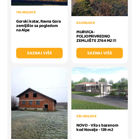
119.000,00 €
Gorski kotar, Ravna Gora
60.000,00 €
zemljište sa pogledom
na Alpe
MURVICA-
POLJOPRIVREDNO
ZEMLJIŠTE 2764 M2 !!!
SAZNAJ VIŠE
SAZNAJ VIŠE
530.000,00 €
NOVO - Vila s bazenom
kod Novalje - 139 m2