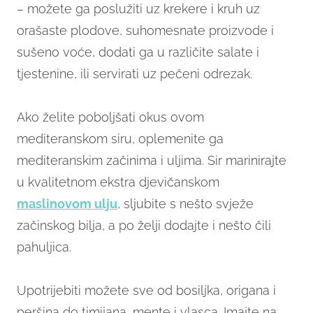
– možete ga poslužiti uz krekere i kruh uz
orašaste plodove, suhomesnate proizvode i
sušeno voće, dodati ga u različite salate i
tjestenine, ili servirati uz pečeni odrezak.
Ako želite poboljšati okus ovom
mediteranskom siru, oplemenite ga
mediteranskim začinima i uljima. Sir marinirajte
u kvalitetnom ekstra djevičanskom
maslinovom ulju
, sljubite s nešto svježe
začinskog bilja, a po želji dodajte i nešto čili
pahuljica.
Upotrijebiti možete sve od bosiljka, origana i
peršina do timijana, mente i vlasca. Imajte na