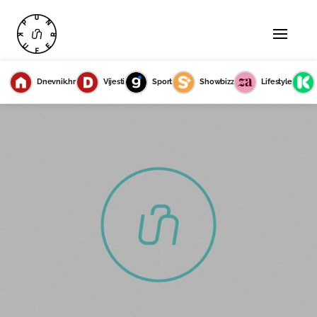
Dnevnik.hr
Vijesti
Sport
Showbizz
Lifestyle