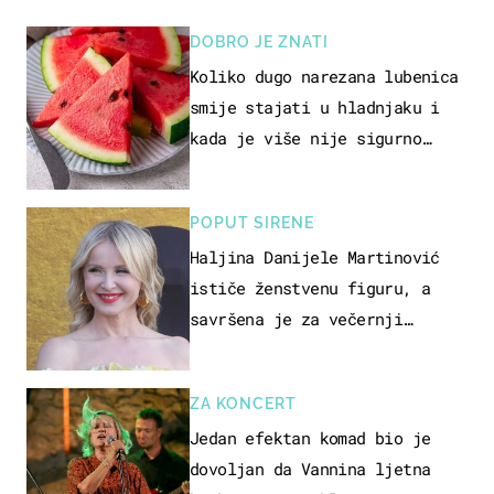
DOBRO JE ZNATI
Koliko dugo narezana lubenica
smije stajati u hladnjaku i
kada je više nije sigurno
jesti?
POPUT SIRENE
Haljina Danijele Martinović
ističe ženstvenu figuru, a
savršena je za večernji
izlazak na moru
ZA KONCERT
Jedan efektan komad bio je
dovoljan da Vannina ljetna