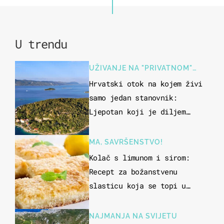
U trendu
UŽIVANJE NA "PRIVATNOM"
OTOKU
Hrvatski otok na kojem živi
samo jedan stanovnik:
Ljepotan koji je diljem
svijeta poznat po svojem
"bijelom zlatu"
MA, SAVRŠENSTVO!
Kolač s limunom i sirom:
Recept za božanstvenu
slasticu koja se topi u
ustima
NAJMANJA NA SVIJETU