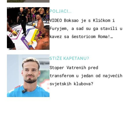
POLJACI...
VIDEO Boksao je s Kličkom i
Furyjem, a sad su ga stavili u
kavez sa šestoricom Roma!
Pogledajte kako je završilo
STIŽE KAPETANU?
Stoper Vatrenih pred
transferom u jedan od najvećih
svjetskih klubova?