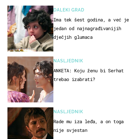
DALEKI GRAD
Ima tek šest godina, a već je
jedan od najnagrađivanijih
dječjih glumaca
NASLJEDNIK
ANKETA: Koju ženu bi Serhat
trebao izabrati?
NASLJEDNIK
Rade mu iza leđa, a on toga
nije svjestan