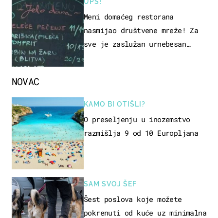
UPS!
Meni domaćeg restorana
nasmijao društvene mreže! Za
sve je zaslužan urnebesan
naziv jela
NOVAC
KAMO BI OTIŠLI?
O preseljenju u inozemstvo
razmišlja 9 od 10 Europljana
SAM SVOJ ŠEF
Šest poslova koje možete
pokrenuti od kuće uz minimalna