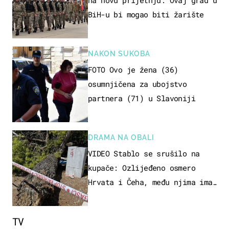
na novu prijetnju: Ovaj grad u
BiH-u bi mogao biti žarište
NAKON SUKOBA
FOTO Ovo je žena (36)
osumnjičena za ubojstvo
partnera (71) u Slavoniji
DRAMA NA OBALI
VIDEO Stablo se srušilo na
kupače: Ozlijeđeno osmero
Hrvata i Čeha, među njima ima
i djece
TV