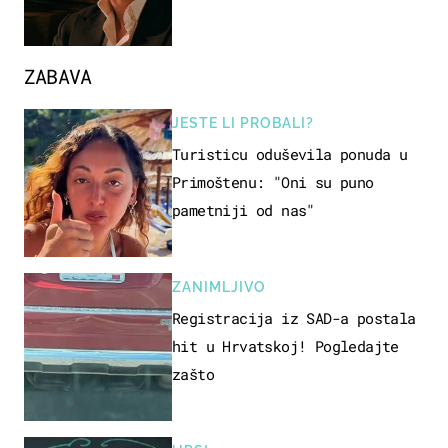
ZABAVA
JESTE LI PROBALI?
Turisticu oduševila ponuda u
Primoštenu: "Oni su puno
pametniji od nas"
ZANIMLJIVO
Registracija iz SAD-a postala
hit u Hrvatskoj! Pogledajte
zašto