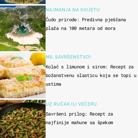
NAJMANJA NA SVIJETU
Čudo prirode: Predivna pješčana
plaža na 100 metara od mora
MA, SAVRŠENSTVO!
Kolač s limunom i sirom: Recept za
božanstvenu slasticu koja se topi u
ustima
UZ RUČAK ILI VEČERU
Savršeni prilog: Recept za
najfinije mahune sa špekom