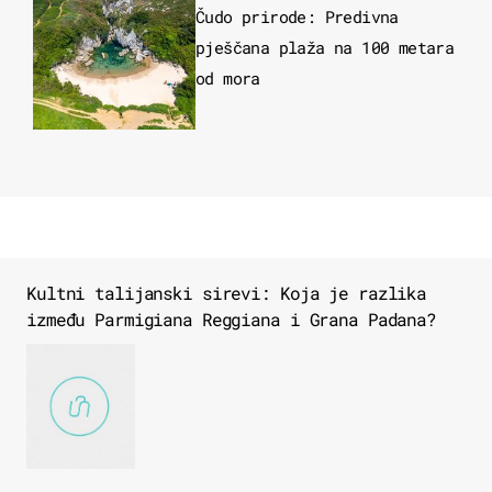
Čudo prirode: Predivna
pješčana plaža na 100 metara
od mora
Kultni talijanski sirevi: Koja je razlika
između Parmigiana Reggiana i Grana Padana?