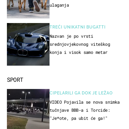
ulaganja
TREĆI UNIKATNI BUGATTI
Nazvan je po vrsti
srednjovjekovnog viteškog
konja i visok samo metar
SPORT
CIPELARILI GA DOK JE LEŽAO
VIDEO Pojavila se nova snimka
tučnjave BBB-a i Torcide:
"Je*ote, pa ubit će ga!"