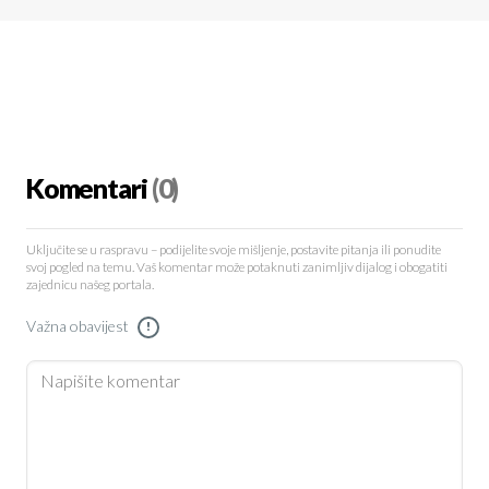
Komentari
(0)
Uključite se u raspravu – podijelite svoje mišljenje, postavite pitanja ili ponudite
svoj pogled na temu. Vaš komentar može potaknuti zanimljiv dijalog i obogatiti
zajednicu našeg portala.
Važna obavijest
!