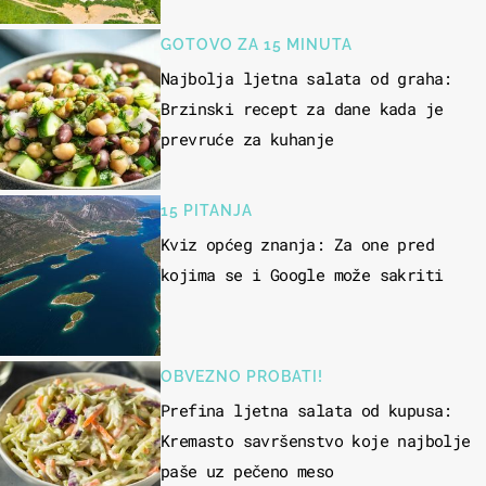
GOTOVO ZA 15 MINUTA
Najbolja ljetna salata od graha:
Brzinski recept za dane kada je
prevruće za kuhanje
15 PITANJA
Kviz općeg znanja: Za one pred
kojima se i Google može sakriti
OBVEZNO PROBATI!
Prefina ljetna salata od kupusa:
Kremasto savršenstvo koje najbolje
paše uz pečeno meso