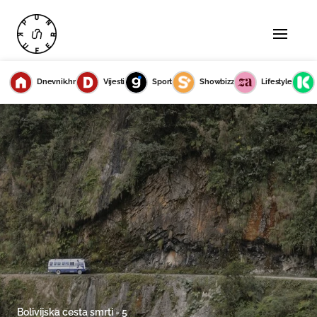
Dnevnik.hr
Vijesti
Sport
Showbizz
Lifestyle
Bolivijska cesta smrti - 5