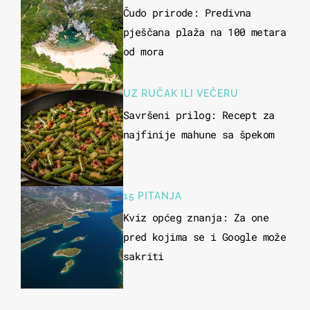
Čudo prirode: Predivna
pješčana plaža na 100 metara
od mora
UZ RUČAK ILI VEČERU
Savršeni prilog: Recept za
najfinije mahune sa špekom
15 PITANJA
Kviz općeg znanja: Za one
pred kojima se i Google može
sakriti