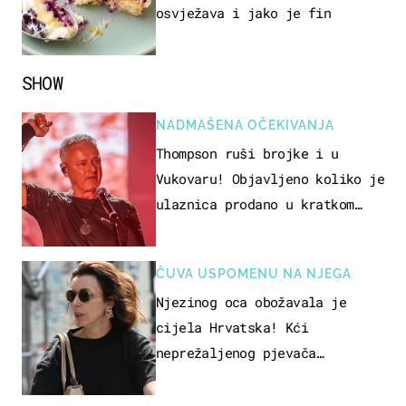
osvježava i jako je fin
SHOW
NADMAŠENA OČEKIVANJA
Thompson ruši brojke i u
Vukovaru! Objavljeno koliko je
ulaznica prodano u kratkom
vremenu
ČUVA USPOMENU NA NJEGA
Njezinog oca obožavala je
cijela Hrvatska! Kći
neprežaljenog pjevača
projurila špicom na dva kotača