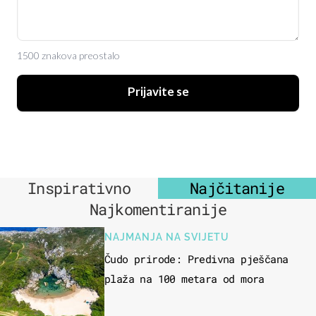
1500 znakova preostalo
Prijavite se
Inspirativno
Najčitanije
Najkomentiranije
NAJMANJA NA SVIJETU
Čudo prirode: Predivna pješčana
plaža na 100 metara od mora