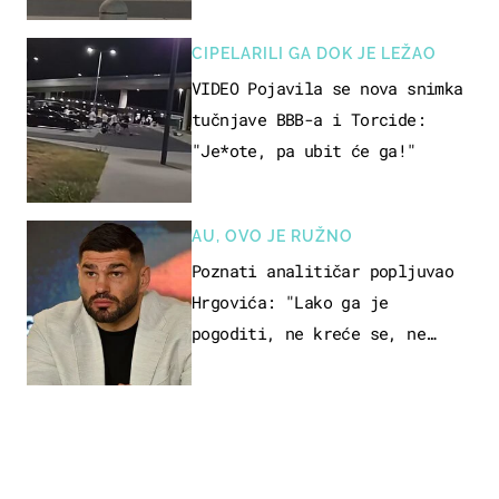
CIPELARILI GA DOK JE LEŽAO
VIDEO Pojavila se nova snimka
tučnjave BBB-a i Torcide:
"Je*ote, pa ubit će ga!"
AU, OVO JE RUŽNO
Poznati analitičar popljuvao
Hrgovića: "Lako ga je
pogoditi, ne kreće se, ne
koristi noge..."