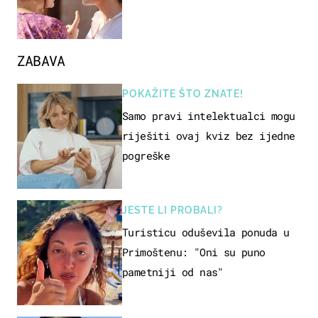
ZABAVA
POKAŽITE ŠTO ZNATE!
Samo pravi intelektualci mogu
riješiti ovaj kviz bez ijedne
pogreške
JESTE LI PROBALI?
Turisticu oduševila ponuda u
Primoštenu: "Oni su puno
pametniji od nas"