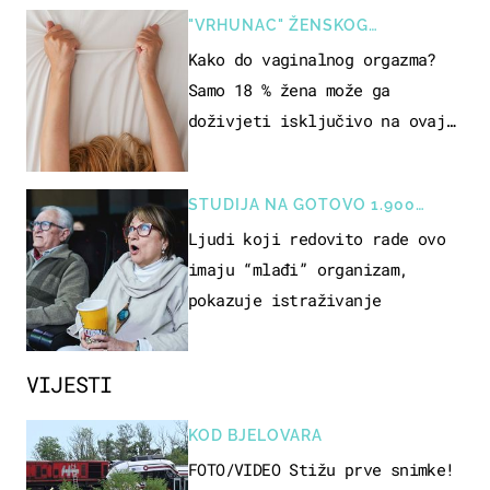
"VRHUNAC" ŽENSKOG
SEKSUALNOG ISKUSTVA
Kako do vaginalnog orgazma?
Samo 18 % žena može ga
doživjeti isključivo na ovaj
način
STUDIJA NA GOTOVO 1.900
OSOBA
Ljudi koji redovito rade ovo
imaju “mlađi” organizam,
pokazuje istraživanje
VIJESTI
KOD BJELOVARA
FOTO/VIDEO Stižu prve snimke!