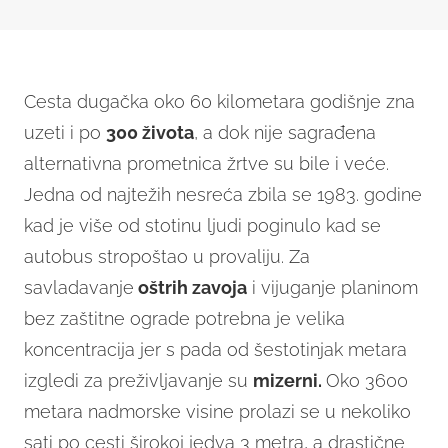
Cesta dugačka oko 60 kilometara godišnje zna
uzeti i po
300 života
, a dok nije sagrađena
alternativna prometnica žrtve su bile i veće.
Jedna od najtežih nesreća zbila se 1983. godine
kad je više od stotinu ljudi poginulo kad se
autobus stropoštao u provaliju. Za
savladavanje
oštrih zavoja
i vijuganje planinom
bez zaštitne ograde potrebna je velika
koncentracija jer s pada od šestotinjak metara
izgledi za preživljavanje su
mizerni.
Oko 3600
metara nadmorske visine prolazi se u nekoliko
sati po cesti širokoj jedva 3 metra, a drastične