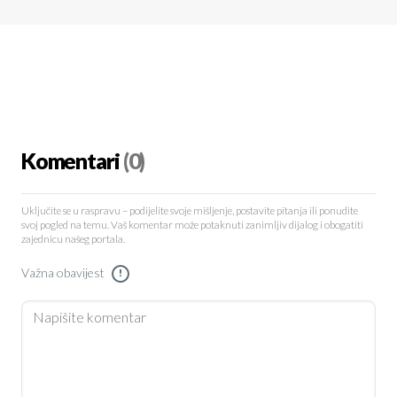
Komentari
(0)
Uključite se u raspravu – podijelite svoje mišljenje, postavite pitanja ili ponudite
svoj pogled na temu. Vaš komentar može potaknuti zanimljiv dijalog i obogatiti
zajednicu našeg portala.
Važna obavijest
!