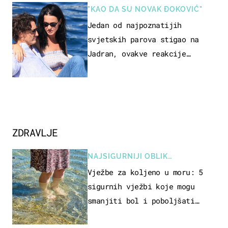
"KAO DA SU NOVAK ĐOKOVIĆ"
Jedan od najpoznatijih
svjetskih parova stigao na
Jadran, ovakve reakcije
vjerojatno nisu očekivali
ZDRAVLJE
NAJSIGURNIJI OBLIK
REKREACIJE
Vježbe za koljeno u moru: 5
sigurnih vježbi koje mogu
smanjiti bol i poboljšati
pokretljivost