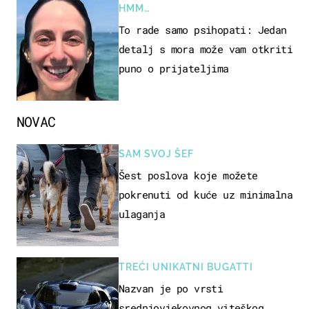
HMM…
To rade samo psihopati: Jedan
detalj s mora može vam otkriti
puno o prijateljima
NOVAC
SAM SVOJ ŠEF
Šest poslova koje možete
pokrenuti od kuće uz minimalna
ulaganja
TREĆI UNIKATNI BUGATTI
Nazvan je po vrsti
srednjovjekovnog viteškog