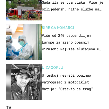
Sudarila se dva vlaka: Više je
ozlijeđenih, hitne službe na
terenu
ŠIRE GA KOMARCI
Više od 240 osoba diljem
Europe zaraženo opasnim
virusom: Najviše slučajeva u
našem susjedstvu
U ZAGORJU
U teškoj nesreći poginuo
vatrogasac i motociklst
Matija: "Ostavio je trag"
TV