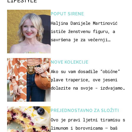
POPUT SIRENE
Haljina Danijele Martinović
ističe ženstvenu figuru, a
savršena je za večernji
izlazak na moru
NOVE KOLEKCIJE
Ako su vam dosadile “obične”
plave traperice, ove jeseni
dolazite na svoje - izdvajamo
15 hit modela
PREJEDNOSTAVNO ZA SLOŽITI
Ovo je pravi ljetni tiramisu s
limunom i borovnicama – baš