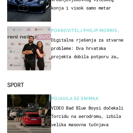
konja i visok samo metar
POKROVITELJ PHILIP MORRIS
ZAGREB
Digitalna rješenja za stvarne
probleme: Dva hrvatska
projekta dobila potporu za
razvoj
SPORT
POJAVILA SE SNIMKA
VIDEO Bad Blue Boysi dočekali
Torcidu na aerodromu, izbila
velika masovna tučnjava