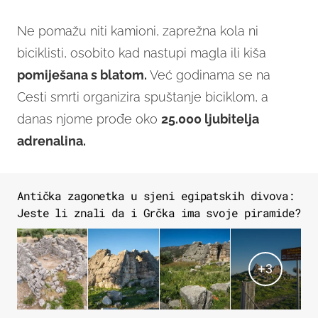
Ne pomažu niti kamioni, zaprežna kola ni
biciklisti, osobito kad nastupi magla ili kiša
pomiješana s blatom.
Već godinama se na
Cesti smrti organizira spuštanje biciklom, a
danas njome prođe oko
25.000 ljubitelja
adrenalina.
Antička zagonetka u sjeni egipatskih divova:
Jeste li znali da i Grčka ima svoje piramide?
+
3