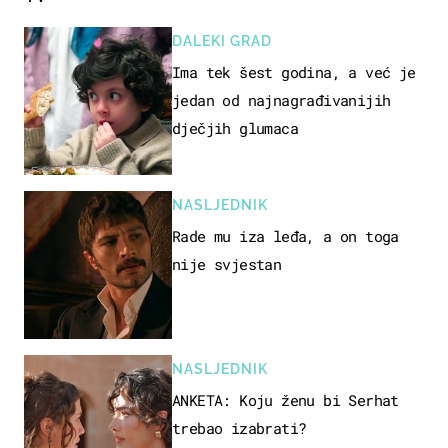
DALEKI GRAD
Ima tek šest godina, a već je
jedan od najnagrađivanijih
dječjih glumaca
NASLJEDNIK
Rade mu iza leđa, a on toga
nije svjestan
NASLJEDNIK
ANKETA: Koju ženu bi Serhat
trebao izabrati?