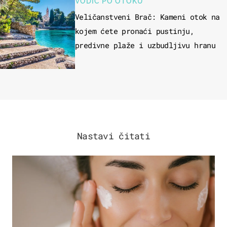
VODIČ PO OTOKU
Veličanstveni Brač: Kameni otok na
kojem ćete pronaći pustinju,
predivne plaže i uzbudljivu hranu
Nastavi čitati
MODA & LJEPOTA