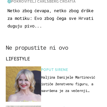
POKROVITELJ CARLSBERG CROATIA
Netko zbog ćevapa, netko zbog drške
za motiku: Evo zbog čega sve Hrvati
duguju pivo...
Ne propustite ni ovo
LIFESTYLE
POPUT SIRENE
Haljina Danijele Martinović
ističe ženstvenu figuru, a
savršena je za večernji
izlazak na moru