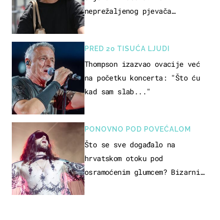
neprežaljenog pjevača
projurila špicom na dva kotača
PRED 20 TISUĆA LJUDI
Thompson izazvao ovacije već
na početku koncerta: "Što ću
kad sam slab..."
PONOVNO POD POVEĆALOM
Što se sve događalo na
hrvatskom otoku pod
osramoćenim glumcem? Bizarni
prizori i danas izazivaju
nevjericu