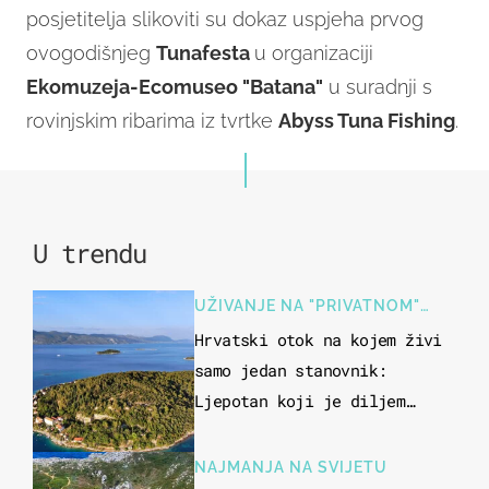
posjetitelja slikoviti su dokaz uspjeha prvog
ovogodišnjeg
Tunafesta
u organizaciji
Ekomuzeja-Ecomuseo "Batana"
u suradnji s
rovinjskim ribarima iz tvrtke
Abyss Tuna Fishing
.
U trendu
UŽIVANJE NA "PRIVATNOM"
OTOKU
Hrvatski otok na kojem živi
samo jedan stanovnik:
Ljepotan koji je diljem
svijeta poznat po svojem
"bijelom zlatu"
NAJMANJA NA SVIJETU