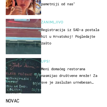
pametniji od nas"
ZANIMLJIVO
Registracija iz SAD-a postala
hit u Hrvatskoj! Pogledajte
zašto
UPS!
Meni domaćeg restorana
nasmijao društvene mreže! Za
sve je zaslužan urnebesan
naziv jela
NOVAC