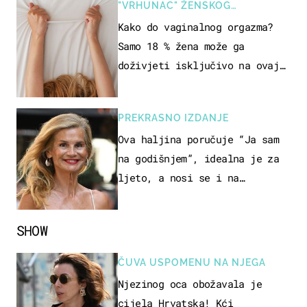
"VRHUNAC" ŽENSKOG
SEKSUALNOG ISKUSTVA
Kako do vaginalnog orgazma?
Samo 18 % žena može ga
doživjeti isključivo na ovaj
način
PREKRASNO IZDANJE
Ova haljina poručuje “Ja sam
na godišnjem”, idealna je za
ljeto, a nosi se i na
zagrebačkoj špici
SHOW
ČUVA USPOMENU NA NJEGA
Njezinog oca obožavala je
cijela Hrvatska! Kći