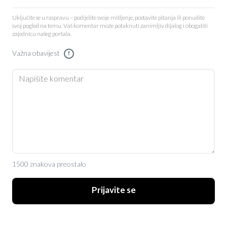
Uključite se u raspravu – podijelite svoje mišljenje, postavite pitanja ili ponudite
svoj pogled na temu. Vaš komentar može potaknuti zanimljiv dijalog i obogatiti
zajednicu našeg portala.
Važna obavijest
!
1500 znakova preostalo
Prijavite se