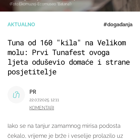
(Foto:Ekomuzej-Ecomuseo "Batana")
AKTUALNO
#događanja
Tuna od 160 "kila" na Velikom
molu: Prvi Tunafest ovoga
ljeta oduševio domaće i strane
posjetitelje
PR
22.07.2025 12:11
KOMENTARI
Iako se na tanjur zamamnog mirisa podosta
čekalo, vrijeme je brže i veselije prolazilo uz