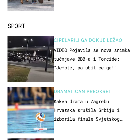
SPORT
CIPELARILI GA DOK JE LEŽAO
VIDEO Pojavila se nova snimka
tučnjave BBB-a i Torcide:
"Je*ote, pa ubit će ga!"
DRAMATIČAN PREOKRET
Kakva drama u Zagrebu!
Hrvatska srušila Srbiju i
izborila finale Svjetskog
prvenstva