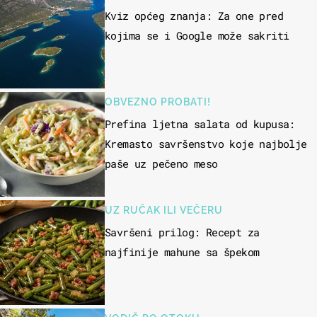
Kviz općeg znanja: Za one pred
kojima se i Google može sakriti
OBVEZNO PROBATI!
Prefina ljetna salata od kupusa:
Kremasto savršenstvo koje najbolje
paše uz pečeno meso
UZ RUČAK ILI VEČERU
Savršeni prilog: Recept za
najfinije mahune sa špekom