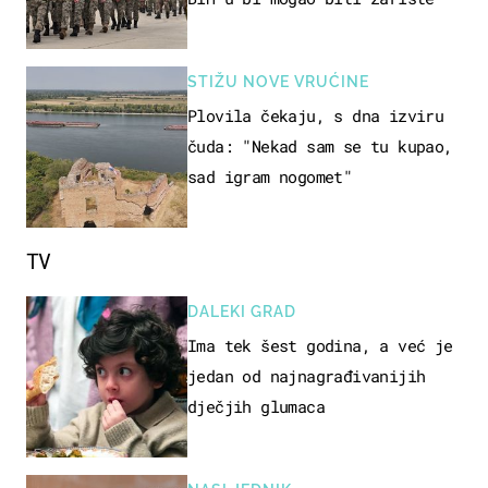
STIŽU NOVE VRUĆINE
Plovila čekaju, s dna izviru
čuda: "Nekad sam se tu kupao,
sad igram nogomet"
TV
DALEKI GRAD
Ima tek šest godina, a već je
jedan od najnagrađivanijih
dječjih glumaca