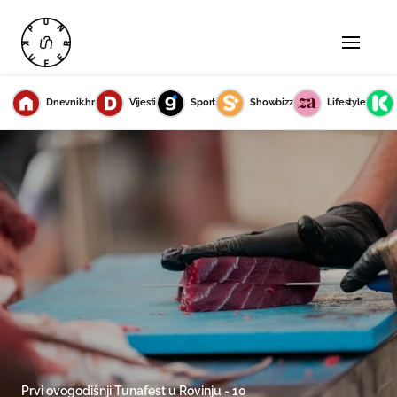
Dnevnik.hr
Vijesti
Sport
Showbizz
Lifestyle
Prvi ovogodišnji Tunafest u Rovinju - 10