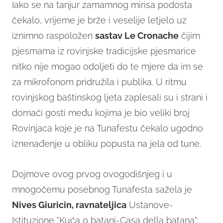
Iako se na tanjur zamamnog mirisa podosta
čekalo, vrijeme je brže i veselije letjelo uz
iznimno raspoložen
sastav Le Cronache
čijim
pjesmama iz rovinjske tradicijske pjesmarice
nitko nije mogao odoljeti do te mjere da im se
za mikrofonom pridružila i publika. U ritmu
rovinjskog baštinskog ljeta zaplesali su i strani i
domaći gosti među kojima je bio veliki broj
Rovinjaca koje je na Tunafestu čekalo ugodno
iznenađenje u obliku popusta na jela od tune.
Dojmove ovog prvog ovogodišnjeg i u
mnogočemu posebnog Tunafesta sažela je
Nives Giuricin, ravnateljica
Ustanove-
Istituzione "Kuća o batani-Casa della batana":