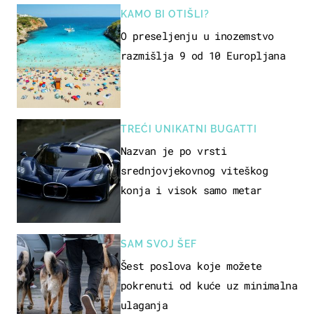
KAMO BI OTIŠLI?
O preseljenju u inozemstvo
razmišlja 9 od 10 Europljana
TREĆI UNIKATNI BUGATTI
Nazvan je po vrsti
srednjovjekovnog viteškog
konja i visok samo metar
SAM SVOJ ŠEF
Šest poslova koje možete
pokrenuti od kuće uz minimalna
ulaganja