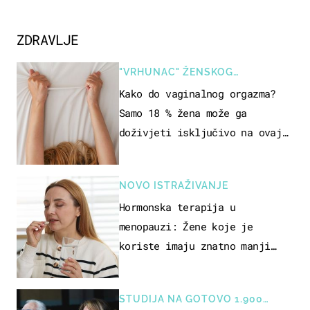
ZDRAVLJE
"VRHUNAC" ŽENSKOG
SEKSUALNOG ISKUSTVA
Kako do vaginalnog orgazma?
Samo 18 % žena može ga
doživjeti isključivo na ovaj
način
NOVO ISTRAŽIVANJE
Hormonska terapija u
menopauzi: Žene koje je
koriste imaju znatno manji
rizik od ovoga
STUDIJA NA GOTOVO 1.900