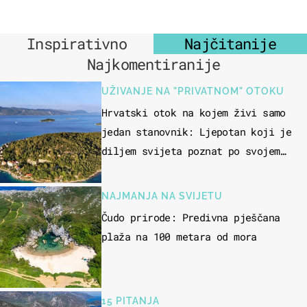
Inspirativno
Najčitanije
Najkomentiranije
UŽIVANJE NA "PRIVATNOM" OTOKU
Hrvatski otok na kojem živi samo
jedan stanovnik: Ljepotan koji je
diljem svijeta poznat po svojem
"bijelom zlatu"
NAJMANJA NA SVIJETU
Čudo prirode: Predivna pješčana
plaža na 100 metara od mora
15 PITANJA