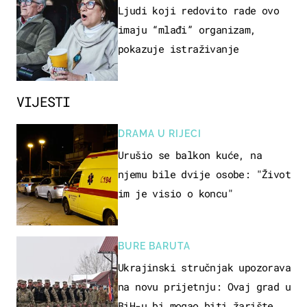
OSOBA
Ljudi koji redovito rade ovo
imaju “mlađi” organizam,
pokazuje istraživanje
VIJESTI
DRAMA U RIJECI
Urušio se balkon kuće, na
njemu bile dvije osobe: "Život
im je visio o koncu"
BURE BARUTA
Ukrajinski stručnjak upozorava
na novu prijetnju: Ovaj grad u
BiH-u bi mogao biti žarište