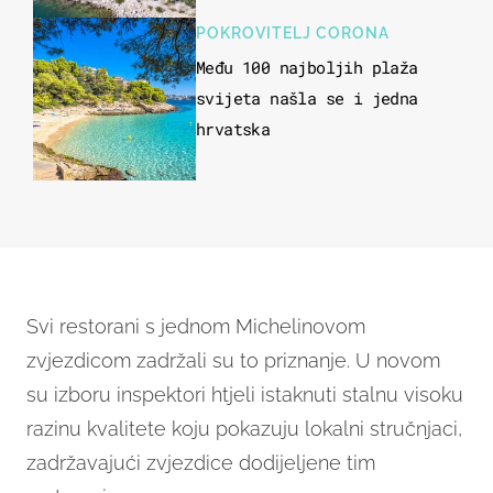
u more
POKROVITELJ CORONA
Među 100 najboljih plaža
svijeta našla se i jedna
hrvatska
Svi restorani s jednom Michelinovom
zvjezdicom zadržali su to priznanje. U novom
su izboru inspektori htjeli istaknuti stalnu visoku
razinu kvalitete koju pokazuju lokalni stručnjaci,
zadržavajući zvjezdice dodijeljene tim