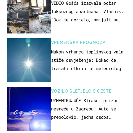
VIDEO Gošća izazvala požar
luksuznog apartmana. Vlasnik:
"Dok je gorjelo, smijali su
se, pili i pokazivali mi
srednji prst"
VREMENSKA PROGNOZA
Nakon vrhunca toplinskog vala
stiže osvježenje: Dokad će
trajati otkrio je meteorolog
VOZILO SLETJELO S CESTE
UZNEMIRUJUĆE Strašni prizori
nesreće u Zagrebu: Auto se
prepolovio, jedna osoba
poginula