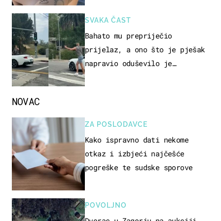
SVAKA ČAST
Bahato mu prepriječio
prijelaz, a ono što je pješak
napravio oduševilo je
društvene mreže
NOVAC
ZA POSLODAVCE
Kako ispravno dati nekome
otkaz i izbjeći najčešće
pogreške te sudske sporove
POVOLJNO
Dvorac u Zagorju na aukciji.