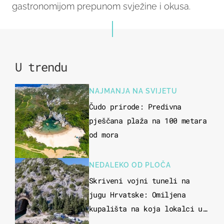
gastronomijom prepunom svježine i okusa.
U trendu
NAJMANJA NA SVIJETU
Čudo prirode: Predivna
pješčana plaža na 100 metara
od mora
NEDALEKO OD PLOČA
Skriveni vojni tuneli na
jugu Hrvatske: Omiljena
kupališta na koja lokalci u
miru dolaze roniti i skakati