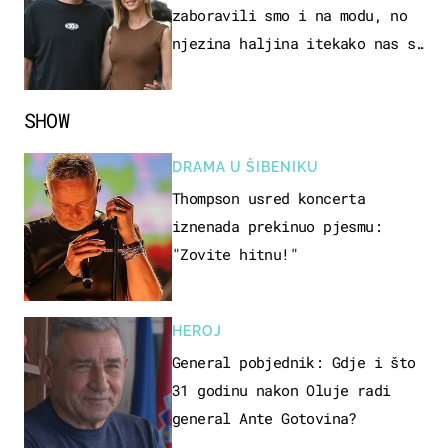
zaboravili smo i na modu, no
njezina haljina itekako nas se
dojmila
SHOW
DRAMA U ŠIBENIKU
Thompson usred koncerta
iznenada prekinuo pjesmu:
"Zovite hitnu!"
HEROJ
General pobjednik: Gdje i što
31 godinu nakon Oluje radi
general Ante Gotovina?