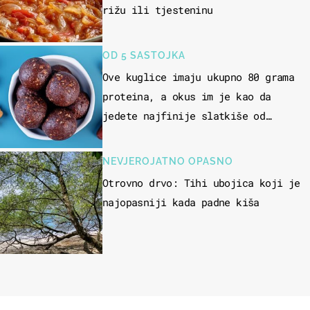
rižu ili tjesteninu
OD 5 SASTOJKA
Ove kuglice imaju ukupno 80 grama
proteina, a okus im je kao da
jedete najfinije slatkiše od
čokolade
NEVJEROJATNO OPASNO
Otrovno drvo: Tihi ubojica koji je
najopasniji kada padne kiša