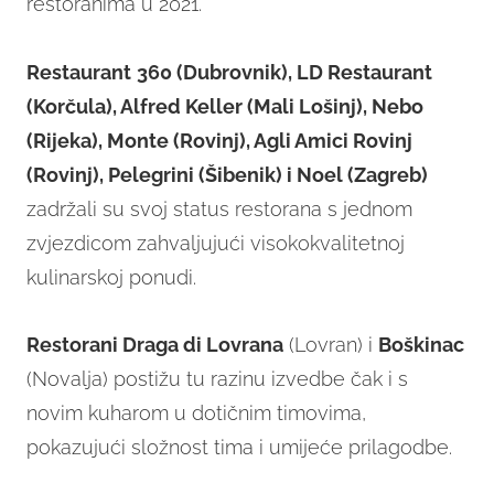
restoranima u 2021.
Restaurant
3
60 (Dubrovnik), LD Restaurant
(Korčula), Alfred Keller (Mali Lošinj), Nebo
(Rijeka), Monte (Rovinj), Agli Amici Rovinj
(Rovinj), Pelegrini (Šibenik) i Noel (Zagreb)
zadržali su svoj status restorana s jednom
zvjezdicom zahvaljujući visokokvalitetnoj
kulinarskoj ponudi.
Restorani Draga di Lovran
a
(Lovran) i
Boškinac
(Novalja) postižu tu razinu izvedbe čak i s
novim kuharom u dotičnim timovima,
pokazujući složnost tima i umijeće prilagodbe.