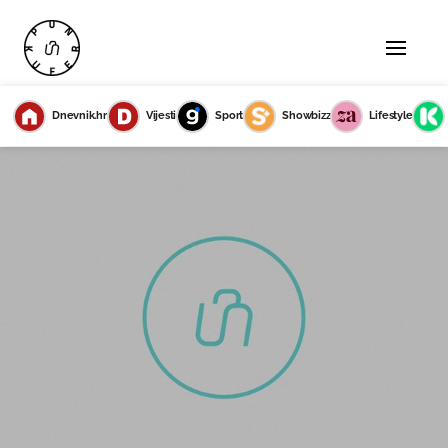
Dnevnik.hr
Vijesti
Sport
Showbizz
Lifestyle