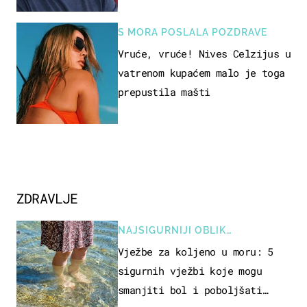
S MORA POSLALA POZDRAVE
Vruće, vruće! Nives Celzijus u
vatrenom kupaćem malo je toga
prepustila mašti
ZDRAVLJE
NAJSIGURNIJI OBLIK
REKREACIJE
Vježbe za koljeno u moru: 5
sigurnih vježbi koje mogu
smanjiti bol i poboljšati