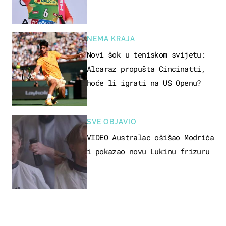
NEMA KRAJA
Novi šok u teniskom svijetu:
Alcaraz propušta Cincinatti,
hoće li igrati na US Openu?
SVE OBJAVIO
VIDEO Australac ošišao Modrića
i pokazao novu Lukinu frizuru