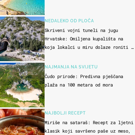
NEDALEKO OD PLOČA
Skriveni vojni tuneli na jugu
Hrvatske: Omiljena kupališta na
koja lokalci u miru dolaze roniti i
skakati u more
NAJMANJA NA SVIJETU
Čudo prirode: Predivna pješčana
plaža na 100 metara od mora
NAJBOLJI RECEPT
Miriše na sataraš: Recept za ljetni
klasik koji savršeno paše uz meso,