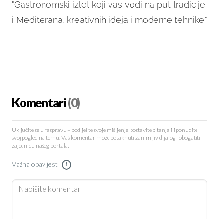
"Gastronomski izlet koji vas vodi na put tradicije
i Mediterana, kreativnih ideja i moderne tehnike."
Komentari
(0)
Uključite se u raspravu – podijelite svoje mišljenje, postavite pitanja ili ponudite
svoj pogled na temu. Vaš komentar može potaknuti zanimljiv dijalog i obogatiti
zajednicu našeg portala.
Važna obavijest
!