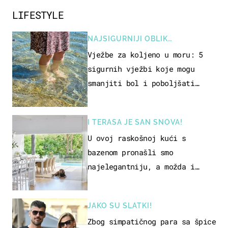
LIFESTYLE
NAJSIGURNIJI OBLIK
REKREACIJE
Vježbe za koljeno u moru: 5
sigurnih vježbi koje mogu
smanjiti bol i poboljšati
pokretljivost
I TERASA JE SAN SNOVA!
U ovoj raskošnoj kući s
bazenom pronašli smo
najelegantniju, a možda i
najljepšu bijelu kuhinju
JAKO SU SLATKI!
Zbog simpatičnog para sa špice