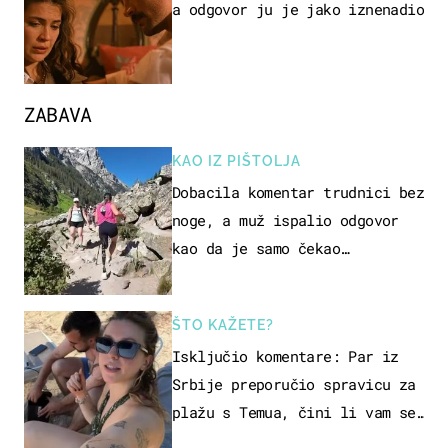
a odgovor ju je jako iznenadio
ZABAVA
KAO IZ PIŠTOLJA
Dobacila komentar trudnici bez
noge, a muž ispalio odgovor
kao da je samo čekao…
ŠTO KAŽETE?
Isključio komentare: Par iz
Srbije preporučio spravicu za
plažu s Temua, čini li vam se
ovo sigurnim?