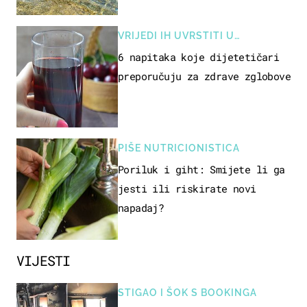
pokretljivost
VRIJEDI IH UVRSTITI U
PREHRANU
6 napitaka koje dijetetičari
preporučuju za zdrave zglobove
PIŠE NUTRICIONISTICA
Poriluk i giht: Smijete li ga
jesti ili riskirate novi
napadaj?
VIJESTI
STIGAO I ŠOK S BOOKINGA