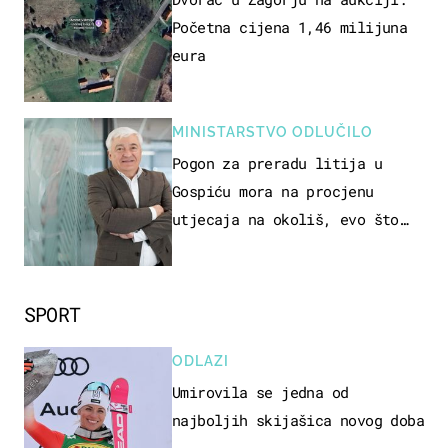
Početna cijena 1,46 milijuna
eura
MINISTARSTVO ODLUČILO
Pogon za preradu litija u
Gospiću mora na procjenu
utjecaja na okoliš, evo što
kaže ulagač
SPORT
ODLAZI
Umirovila se jedna od
najboljih skijašica novog doba