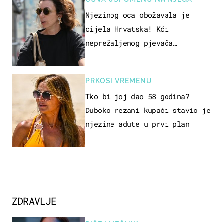
Njezinog oca obožavala je
cijela Hrvatska! Kći
neprežaljenog pjevača
projurila špicom na dva kotača
PRKOSI VREMENU
Tko bi joj dao 58 godina?
Duboko rezani kupaći stavio je
njezine adute u prvi plan
ZDRAVLJE