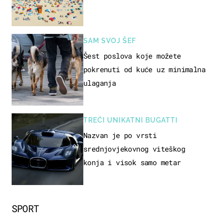
SAM SVOJ ŠEF
Šest poslova koje možete
pokrenuti od kuće uz minimalna
ulaganja
TREĆI UNIKATNI BUGATTI
Nazvan je po vrsti
srednjovjekovnog viteškog
konja i visok samo metar
SPORT