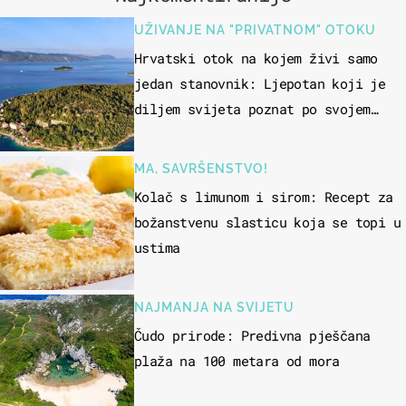
UŽIVANJE NA "PRIVATNOM" OTOKU
Hrvatski otok na kojem živi samo
jedan stanovnik: Ljepotan koji je
diljem svijeta poznat po svojem
"bijelom zlatu"
MA, SAVRŠENSTVO!
Kolač s limunom i sirom: Recept za
božanstvenu slasticu koja se topi u
ustima
NAJMANJA NA SVIJETU
Čudo prirode: Predivna pješčana
plaža na 100 metara od mora