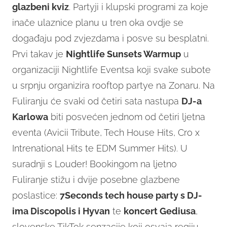
glazbeni kviz
. Partyji i klupski programi za koje
inače ulaznice planu u tren oka ovdje se
događaju pod zvjezdama i posve su besplatni.
Prvi takav je
Nightlife Sunsets Warmup
u
organizaciji Nightlife Eventsa koji svake subote
u srpnju organizira rooftop partye na Zonaru. Na
Fuliranju će svaki od četiri sata nastupa
DJ-a
Karlowa
biti posvećen jednom od četiri ljetna
eventa (Avicii Tribute, Tech House Hits, Cro x
Intrenational Hits te EDM Summer Hits). U
suradnji s Louder! Bookingom na ljetno
Fuliranje stižu i dvije posebne glazbene
poslastice:
7Seconds tech house party s DJ-
ima Discopolis i Hyvan
te
koncert Gediusa
,
slovenske TikTok senzacije koji osvaja regiju