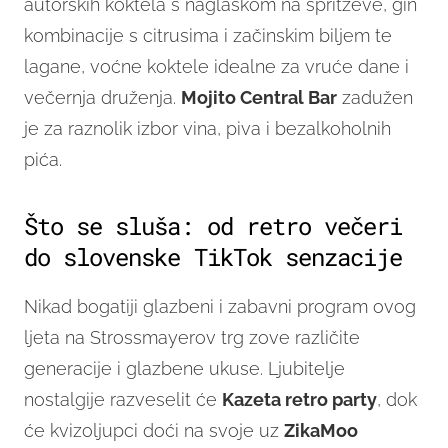
autorskih koktela s naglaskom na spritzeve, gin
kombinacije s citrusima i začinskim biljem te
lagane, voćne koktele idealne za vruće dane i
večernja druženja.
Mojito Central Bar
zadužen
je za raznolik izbor vina, piva i bezalkoholnih
pića.
Što se sluša: od retro večeri
do slovenske TikTok senzacije
Nikad bogatiji glazbeni i zabavni program ovog
ljeta na Strossmayerov trg zove različite
generacije i glazbene ukuse. Ljubitelje
nostalgije razveselit će
Kazeta retro party
, dok
će kvizoljupci doći na svoje uz
ZikaMoo