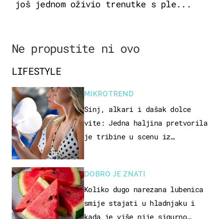
još jednom oživio trenutke s ple...
Ne propustite ni ovo
LIFESTYLE
MIKROTREND
Sinj, alkari i dašak dolce
vite: Jedna haljina pretvorila
je tribine u scenu iz
talijanskog filma
DOBRO JE ZNATI
Koliko dugo narezana lubenica
smije stajati u hladnjaku i
kada je više nije sigurno