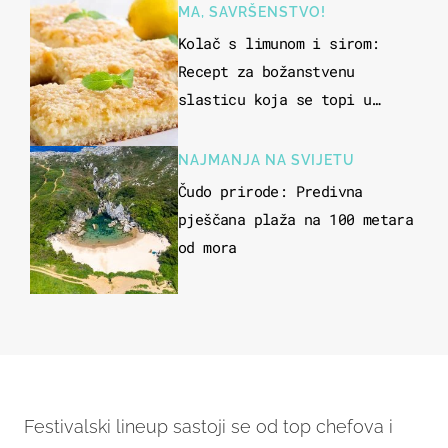
"bijelom zlatu"
MA, SAVRŠENSTVO!
Kolač s limunom i sirom:
Recept za božanstvenu
slasticu koja se topi u
ustima
NAJMANJA NA SVIJETU
Čudo prirode: Predivna
pješčana plaža na 100 metara
od mora
Festivalski lineup sastoji se od top chefova i