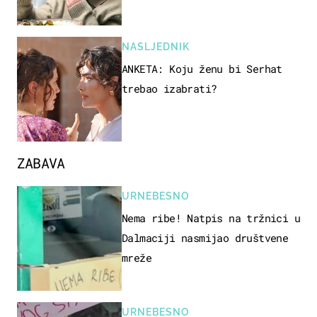
NASLJEDNIK
ANKETA: Koju ženu bi Serhat
trebao izabrati?
ZABAVA
URNEBESNO
Nema ribe! Natpis na tržnici u
Dalmaciji nasmijao društvene
mreže
URNEBESNO