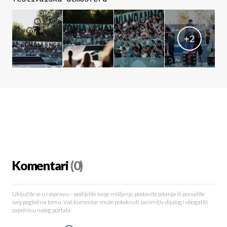
+
2
Komentari
(0)
Uključite se u raspravu – podijelite svoje mišljenje, postavite pitanja ili ponudite
svoj pogled na temu. Vaš komentar može potaknuti zanimljiv dijalog i obogatiti
zajednicu našeg portala.