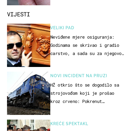
VIJESTI
VELIKI PAD
Neviđene mjere osiguranja:
Godinama se skrivao i gradio
carstvo, a sada su za njegovo
izručenje naručili posebno
vozilo
NOVI INCIDENT NA PRUZI
HŽ otkrio što se dogodilo sa
strojovođom koji je prošao
kroz crveno: Pokrenut
inspekcijski nadzor
KREĆE SPEKTAKL