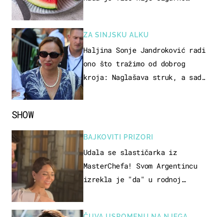
jesti?
ZA SINJSKU ALKU
Haljina Sonje Jandroković radi
ono što tražimo od dobrog
kroja: Naglašava struk, a sada
je i na sniženju
SHOW
BAJKOVITI PRIZORI
Udala se slastičarka iz
MasterChefa! Svom Argentincu
izrekla je "da" u rodnoj
Hercegovini
ČUVA USPOMENU NA NJEGA