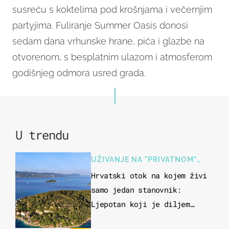
susreću s koktelima pod krošnjama i večernjim
partyjima. Fuliranje Summer Oasis donosi
sedam dana vrhunske hrane, pića i glazbe na
otvorenom, s besplatnim ulazom i atmosferom
godišnjeg odmora usred grada.
U trendu
UŽIVANJE NA "PRIVATNOM"
OTOKU
Hrvatski otok na kojem živi
samo jedan stanovnik:
Ljepotan koji je diljem
svijeta poznat po svojem