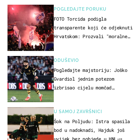
POGLEDAJTE PORUKU
FOTO Torcida podigla
transparente koji će odjeknuti
Hrvatskom: Prozvali "moralne
vertikale"
ODUŠEVIO
Pogledajte majstoriju: Joško
Gvardiol jednim potezom
izbrisao cijelu momčad
Atletica
U SAMOJ ZAVRŠNICI
Šok na Poljudu: Istra spasila
bod u nadoknadi, Hajduk još
uvijek bez pobjede u HNL-u