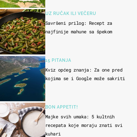
UZ RUČAK ILI VEČERU
Savršeni prilog: Recept za
najfinije mahune sa špekom
15 PITANJA
Kviz općeg znanja: Za one pred
kojima se i Google može sakriti
BON APPETIT!
Majke svih umaka: 5 kultnih
recepata koje moraju znati svi
kuhari