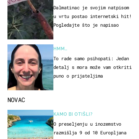
Dalmatinac je svojim natpisom
u vrtu postao internetski hit!
Pogledajte što je napisao
HMM…
To rade samo psihopati: Jedan
detalj s mora može vam otkriti
puno o prijateljima
NOVAC
KAMO BI OTIŠLI?
O preseljenju u inozemstvo
razmišlja 9 od 10 Europljana