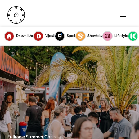
Dnevnik.hr
Vijesti
Sport
Showbizz
Lifestyle
Fuliranje Summer Oasis - 5