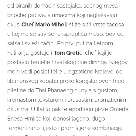
od biranih domaćih sastojaka, sočnog mesa i
brioche peciva, s umacima koji naglašavaju
okus.
Chef Mario Mihel
j stiže s tri vrste tacosa
u kojima se savršeno isprepliću meso, povrće,
salsa i svježi začini. Po prvi put na ljetnom
Fuliranju gostuje i
Tom Greti
ć, chef koji je
postavio temelje hrvatskog fine dininga. Njegov
meni vodi posjetitelje u egzotične krajeve: od
libanonskog kebaba preko korejske oven fried
piletine do Thai Phanaeng curryja s gustom,
kremastom teksturom i orašastim, aromatičnim
okusima. U Italiju pak teleportiraju pizze Omertà
Enesa Hrnjića koji donosi lagano, dugo
fermentirano tijesto i promišljene kombinacije