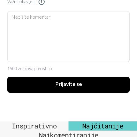
Važna obavijest
!
1500 znakova preostalo
Prijavite se
Inspirativno
Najčitanije
Najkomentiranije