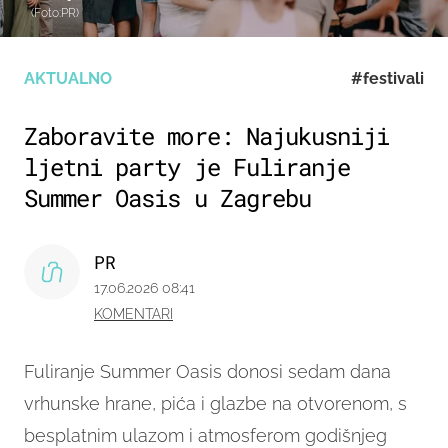
(Foto:PR)
AKTUALNO
#festivali
Zaboravite more: Najukusniji
ljetni party je Fuliranje
Summer Oasis u Zagrebu
PR
17.06.2026 08:41
KOMENTARI
Fuliranje Summer Oasis donosi sedam dana
vrhunske hrane, pića i glazbe na otvorenom, s
besplatnim ulazom i atmosferom godišnjeg