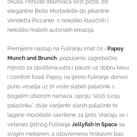
okusa. Ponuda obuhvaća šest pizza, od
elegantne Belle Mortadelle do pikantne
Vendetta Piccante, s nekoliko klasičnih i
nekoliko hrabrih autorskih kreacija.
Premijerni nastup na Fuliranju imat će i
Papoy
Munch and Brunch
, popularno zagrebačko
mjesto za opuštena jutra i pauze uz dobru kavu
i comfort food. Papoy na ljetno Fuliranje donosi
puno veselja uz tri vrste slatkih palačinki s
bogatim izborom namaza, opciju “složi svoju
palačinku”, dvije varijante slanih palačinki te
lagane mocktaile savršene za ljeto. Vraćaju se i
veterani ljetnog Fuliranja
Jellyfish in Space
sa
svojim mekanim, a istovremeno hrskavim bao