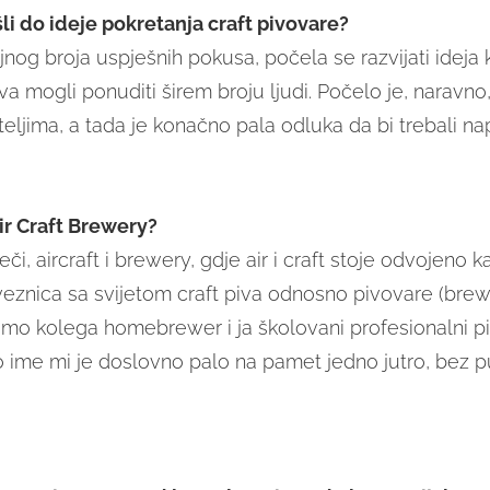
li do ideje pokretanja craft pivovare?
nog broja uspješnih pokusa, počela se razvijati ideja 
piva mogli ponuditi širem broju ljudi. Počelo je, naravno
ijateljima, a tada je konačno pala odluka da bi trebali na
ir Craft Brewery?
ječi, aircraft i brewery, gdje air i craft stoje odvojeno ka
oveznica sa svijetom craft piva odnosno pivovare (brew
mo kolega homebrewer i ja školovani profesionalni pilo
o ime mi je doslovno palo na pamet jedno jutro, bez 