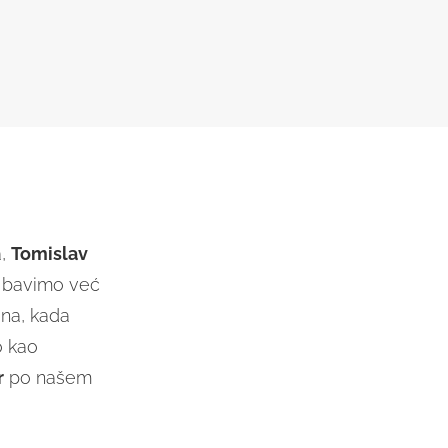
a,
Tomislav
 bavimo već
ana, kada
o kao
r
po našem