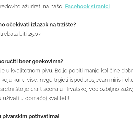
redovito ažurirati na našoj
Facebook stranici
.
očekivati izlazak na tržište?
trebala biti 25.07.
 poručiti beer geekovima?
lje u kvalitetnom pivu. Bolje popiti manje količine dob
koju kunu više, nego trpjeti ispodprosječan miris i oku
ti sretni što je craft scena u Hrvatskoj već ozbiljno zaži
 uživati u domaćoj kvaliteti!
u pivarskim pothvatima!