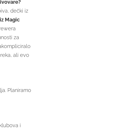
pivovare?
va, dečki iz
iz Magic
brewera
mnosti za
zakompliciralo
reka, ali evo
ja. Planiramo
klubova i