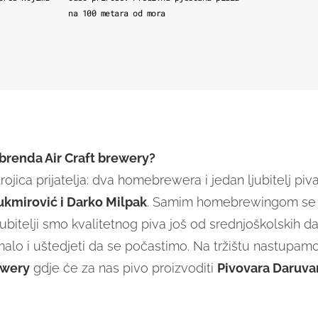
na 100 metara od mora
a brenda Air Craft brewery?
ojica prijatelja: dva homebrewera i jedan ljubitelj piv
Vukmirović i Darko Milpak
. Samim homebrewingom se
jubitelji smo kvalitetnog piva još od srednjoškolskih d
alo i uštedjeti da se počastimo. Na tržištu nastupam
ewery
gdje će za nas pivo proizvoditi
Pivovara Daruva