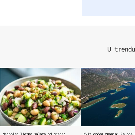
U trendu
Najbolja ljetna salata od graha:
Kviz općeg znanja: Za one 