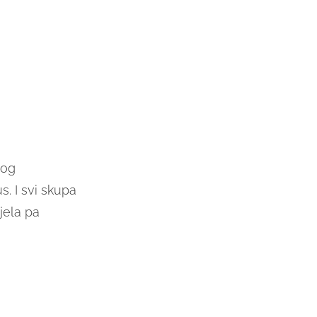
rog
s. I svi skupa
vjela pa