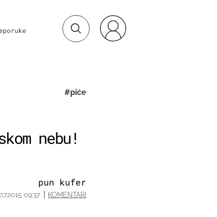
eporuke
#piće
skom nebu!
pun kufer
.07.2015 09:37
KOMENTARI