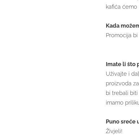
kafića ćemo 
Kada možemo 
Promocija bi 
Imate li što
Uživajte i da
proizvoda za 
bi trebali bi
imamo priliku
Puno sreće 
Živjeli!