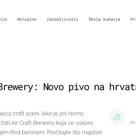
nja
Aktualno
Zanimljivosti
Škola kuhanja
Pr
Brewery: Novo pivo na hrvat
oj craft sceni. Iako je još nismo
žati Air Craft Brewery koja će uskoro
20
svojim Red baronom.
Pročitajte što majstori