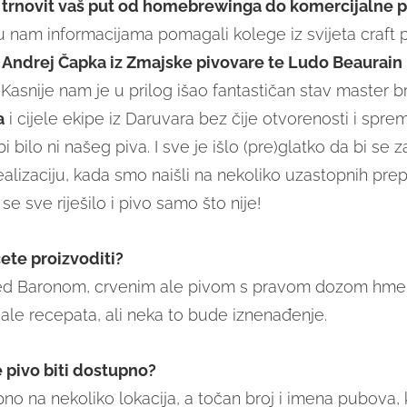
o trnovit vaš put od homebrewinga do komercijalne 
 nam informacijama pomagali kolege iz svijeta craft pi
Andrej Čapka iz Zmajske pivovare te Ludo Beaurain 
. Kasnije nam je u prilog išao fantastičan stav master 
a
i cijele ekipe iz Daruvara bez čije otvorenosti i spre
i bilo ni našeg piva. I sve je išlo (pre)glatko da bi se 
alizaciju, kada smo naišli na nekoliko uzastopnih prep
se sve riješilo i pivo samo što nije!
ete proizvoditi?
Red Baronom, crvenim ale pivom s pravom dozom hmel
j ale recepata, ali neka to bude iznenađenje.
 pivo biti dostupno?
no na nekoliko lokacija, a točan broj i imena pubova, 