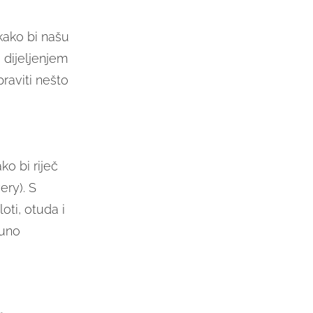
kako bi našu
, dijeljenjem
praviti nešto
ko bi riječ
ery). S
ti, otuda i
puno