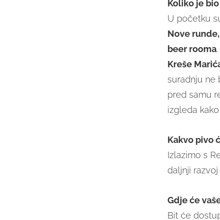
Koliko je bi
U početku su
Nove runde, 
beer rooma
Kreše Marić
suradnju ne b
pred samu re
izgleda kako 
Kakvo pivo ć
Izlazimo s 
daljnji razvo
Gdje će vaše
Bit će dostup