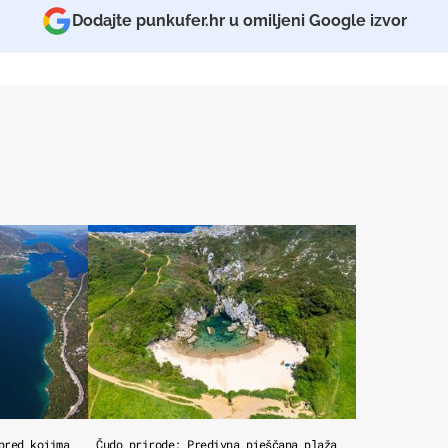
Dodajte punkufer.hr u omiljeni Google izvor
pred kojima
Čudo prirode: Predivna pješčana plaža