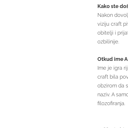
Kako ste doš
Nakon dovolj
viziju craft 
obitelji i pr
ozbilinije.
Otkud ime A
Ime je igra ri
craft bila p
obzirom da s
naziv. A sam
filozofiranja.