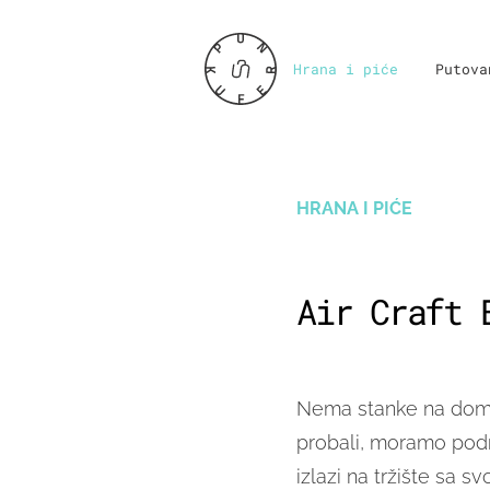
Hrana i piće
Putova
HRANA I PIĆE
Air Craft 
Nema stanke na domać
probali, moramo podr
izlazi na tržište sa 