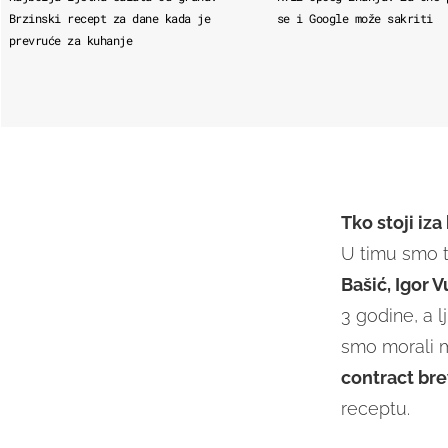
Brzinski recept za dane kada je
se i Google može sakriti
prevruće za kuhanje
Tko stoji iz
U timu smo tr
Bašić, Igor 
3 godine, a l
smo morali m
contract br
receptu.