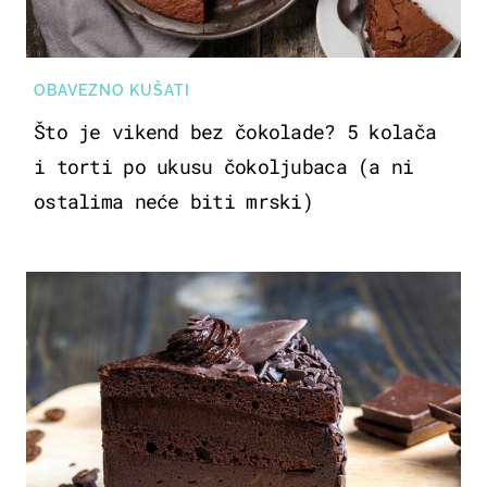
OBAVEZNO KUŠATI
Što je vikend bez čokolade? 5 kolača
i torti po ukusu čokoljubaca (a ni
ostalima neće biti mrski)