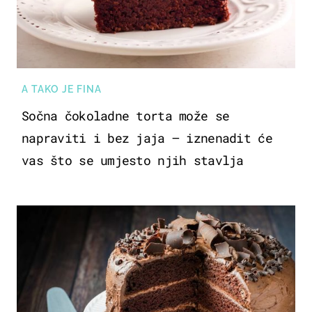
A TAKO JE FINA
Sočna čokoladne torta može se
napraviti i bez jaja – iznenadit će
vas što se umjesto njih stavlja