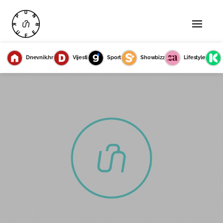
Dnevnik.hr
Vijesti
Sport
Showbizz
Lifestyle