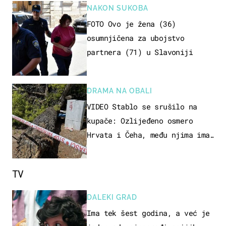
NAKON SUKOBA
FOTO Ovo je žena (36)
osumnjičena za ubojstvo
partnera (71) u Slavoniji
DRAMA NA OBALI
VIDEO Stablo se srušilo na
kupače: Ozlijeđeno osmero
Hrvata i Čeha, među njima ima
i djece
TV
DALEKI GRAD
Ima tek šest godina, a već je