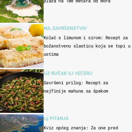
plaža na 100 metara od mora
MA, SAVRŠENSTVO!
Kolač s limunom i sirom: Recept za
božanstvenu slasticu koja se topi u
ustima
UZ RUČAK ILI VEČERU
Savršeni prilog: Recept za
najfinije mahune sa špekom
15 PITANJA
Kviz općeg znanja: Za one pred