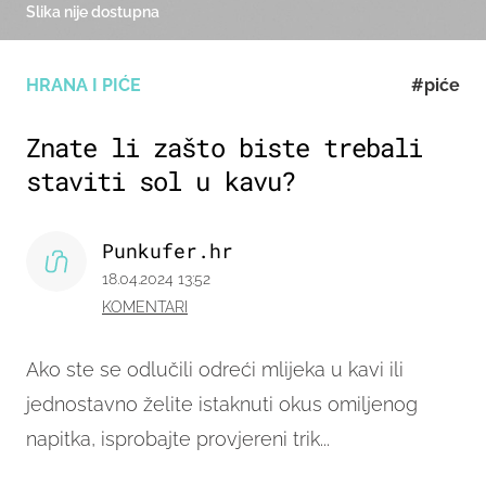
Slika nije dostupna
HRANA I PIĆE
#piće
Znate li zašto biste trebali
staviti sol u kavu?
Punkufer.hr
18.04.2024 13:52
KOMENTARI
Ako ste se odlučili odreći mlijeka u kavi ili
jednostavno želite istaknuti okus omiljenog
napitka, isprobajte provjereni trik...