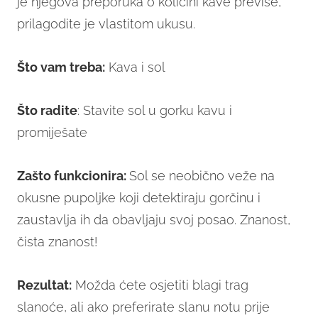
je njegova preporuka o količini kave previše,
prilagodite je vlastitom ukusu.
Što vam treba:
Kava i sol
Što radite
: Stavite sol u gorku kavu i
promiješate
Zašto funkcionira:
Sol se neobično veže na
okusne pupoljke koji detektiraju gorčinu i
zaustavlja ih da obavljaju svoj posao. Znanost,
čista znanost!
Rezultat:
Možda ćete osjetiti blagi trag
slanoće, ali ako preferirate slanu notu prije