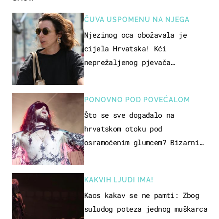
ČUVA USPOMENU NA NJEGA
Njezinog oca obožavala je
cijela Hrvatska! Kći
neprežaljenog pjevača
projurila špicom na dva kotača
PONOVNO POD POVEĆALOM
Što se sve događalo na
hrvatskom otoku pod
osramoćenim glumcem? Bizarni
prizori i danas izazivaju
nevjericu
KAKVIH LJUDI IMA!
Kaos kakav se ne pamti: Zbog
suludog poteza jednog muškarca