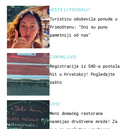
JESTE LI PROBALI?
Turisticu oduševila ponuda u
Primoštenu: "Oni su puno
pametniji od nas"
ZANIMLJIVO
Registracija iz SAD-a postala
hit u Hrvatskoj! Pogledajte
zašto
UPS!
Meni domaćeg restorana
nasmijao društvene mreže! Za