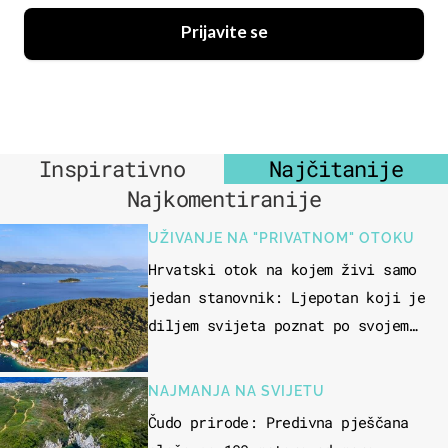
Prijavite se
Inspirativno
Najčitanije
Najkomentiranije
UŽIVANJE NA "PRIVATNOM" OTOKU
Hrvatski otok na kojem živi samo
jedan stanovnik: Ljepotan koji je
diljem svijeta poznat po svojem
"bijelom zlatu"
NAJMANJA NA SVIJETU
Čudo prirode: Predivna pješčana