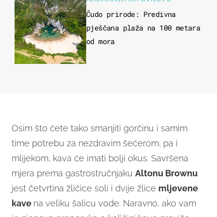
Čudo prirode: Predivna
pješčana plaža na 100 metara
od mora
Osim što ćete tako smanjiti gorčinu i samim
time potrebu za nezdravim šećerom, pa i
mlijekom, kava će imati bolji okus. Savršena
mjera prema gastrostručnjaku
Altonu Brownu
jest četvrtina žličice soli i dvije žlice
mljevene
kave
na veliku šalicu vode. Naravno, ako vam