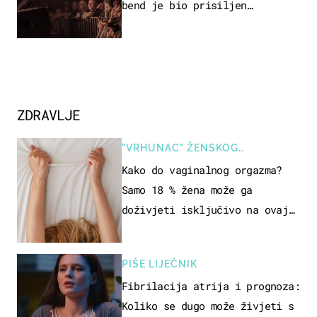
bend je bio prisiljen
prekinuti nastup
ZDRAVLJE
"VRHUNAC" ŽENSKOG
SEKSUALNOG ISKUSTVA
Kako do vaginalnog orgazma?
Samo 18 % žena može ga
doživjeti isključivo na ovaj
način
PIŠE LIJEČNIK
Fibrilacija atrija i prognoza:
Koliko se dugo može živjeti s