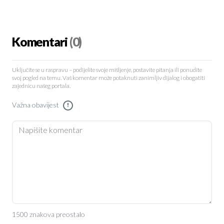
Komentari
(0)
Uključite se u raspravu – podijelite svoje mišljenje, postavite pitanja ili ponudite
svoj pogled na temu. Vaš komentar može potaknuti zanimljiv dijalog i obogatiti
zajednicu našeg portala.
Važna obavijest
!
1500 znakova preostalo