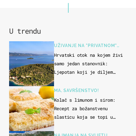
U trendu
UŽIVANJE NA "PRIVATNOM"
OTOKU
Hrvatski otok na kojem živi
samo jedan stanovnik:
Ljepotan koji je diljem
svijeta poznat po svojem
"bijelom zlatu"
MA, SAVRŠENSTVO!
Kolač s limunom i sirom:
Recept za božanstvenu
slasticu koja se topi u
ustima
NAJMANJA NA SVIJETU