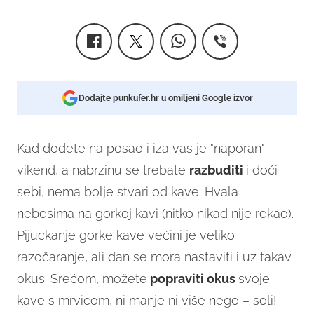
Dodajte punkufer.hr u omiljeni Google izvor
Kad dođete na posao i iza vas je "naporan"
vikend, a nabrzinu se trebate
razbuditi
i doći
sebi, nema bolje stvari od kave. Hvala
nebesima na gorkoj kavi (nitko nikad nije rekao).
Pijuckanje gorke kave većini je veliko
razočaranje, ali dan se mora nastaviti i uz takav
okus. Srećom, možete
popraviti okus
svoje
kave s mrvicom, ni manje ni više nego – soli!