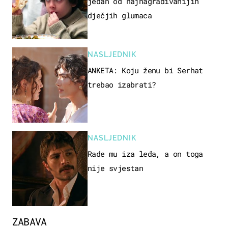
jedan od najnagrađivanijih
dječjih glumaca
NASLJEDNIK
ANKETA: Koju ženu bi Serhat
trebao izabrati?
NASLJEDNIK
Rade mu iza leđa, a on toga
nije svjestan
ZABAVA