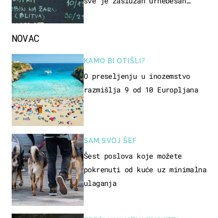
sve je zaslužan urnebesan
naziv jela
NOVAC
KAMO BI OTIŠLI?
O preseljenju u inozemstvo
razmišlja 9 od 10 Europljana
SAM SVOJ ŠEF
Šest poslova koje možete
pokrenuti od kuće uz minimalna
ulaganja