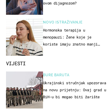
ovom dijagnozom?
NOVO ISTRAŽIVANJE
Hormonska terapija u
menopauzi: Žene koje je
koriste imaju znatno manji
rizik od ovoga
VIJESTI
BURE BARUTA
Ukrajinski stručnjak upozorava
na novu prijetnju: Ovaj grad u
BiH-u bi mogao biti žarište