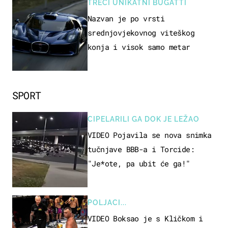
TREĆI UNIKATNI BUGATTI
Nazvan je po vrsti
srednjovjekovnog viteškog
konja i visok samo metar
SPORT
CIPELARILI GA DOK JE LEŽAO
VIDEO Pojavila se nova snimka
tučnjave BBB-a i Torcide:
"Je*ote, pa ubit će ga!"
POLJACI...
VIDEO Boksao je s Kličkom i