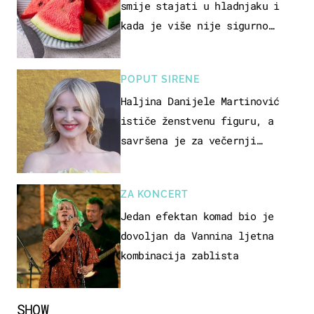
smije stajati u hladnjaku i
kada je više nije sigurno
jesti?
POPUT SIRENE
Haljina Danijele Martinović
ističe ženstvenu figuru, a
savršena je za večernji
izlazak na moru
ZA KONCERT
Jedan efektan komad bio je
dovoljan da Vannina ljetna
kombinacija zablista
SHOW