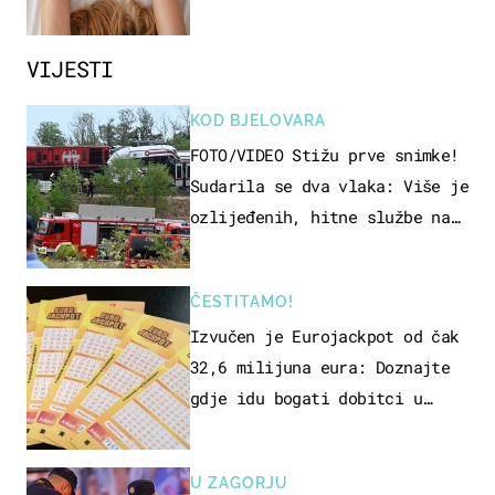
način
VIJESTI
KOD BJELOVARA
FOTO/VIDEO Stižu prve snimke!
Sudarila se dva vlaka: Više je
ozlijeđenih, hitne službe na
terenu
ČESTITAMO!
Izvučen je Eurojackpot od čak
32,6 milijuna eura: Doznajte
gdje idu bogati dobitci u
Hrvatskoj
U ZAGORJU