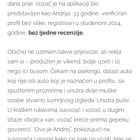
dana prije. Vozač je na aplikaciji bio
predstavljen kao Andrija, 33 godine, verificiran
profil bez slike, registriran u studenom 2024.
godine,
bez ijedne recenzije.
Obično ne uzimam takve prijevoze, ali rekla
sam si – produžen je vikend, bolje uzeti i to
nego ići busom. Čekam na parkingu, dolazi auto
koji nije isti auto koji je naznačen u profilu, sa
spuštenim prozorima i unutra dvije muške
osobe stvarno sumnjivog izgleda. Unutra puše.
U kratkim rukavima suvozač i vozač u dugim.
Izlaze obojica van, vozač kreće prema gepeku
govoreći: “Ovo je Andrej”, pokazujući na
suvozača i govori kako će ipak on voziti. Nije se