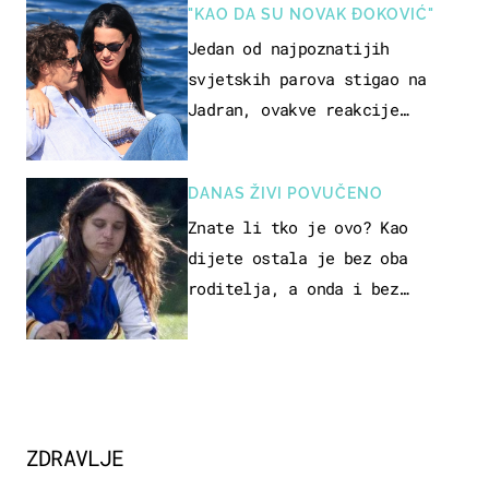
"KAO DA SU NOVAK ĐOKOVIĆ"
Jedan od najpoznatijih
svjetskih parova stigao na
Jadran, ovakve reakcije
vjerojatno nisu očekivali
DANAS ŽIVI POVUČENO
Znate li tko je ovo? Kao
dijete ostala je bez oba
roditelja, a onda i bez
milijuna koje je trebala
naslijediti
ZDRAVLJE