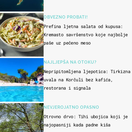
OBVEZNO PROBATI!
Prefina ljetna salata od kupusa:
Kremasto savršenstvo koje najbolje
paše uz pečeno meso
NAJLJEPŠA NA OTOKU?
Nepripitomljena ljepotica: Tirkizna
uvala na Korčuli bez kafića,
restorana i signala
NEVJEROJATNO OPASNO
Otrovno drvo: Tihi ubojica koji je
najopasniji kada padne kiša