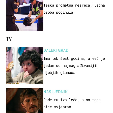
Teška prometna nesreća! Jedna
osoba poginula
TV
DALEKI GRAD
Ima tek šest godina, a već je
jedan od najnagrađivanijih
dječjih glumaca
NASLJEDNIK
Rade mu iza leđa, a on toga
nije svjestan