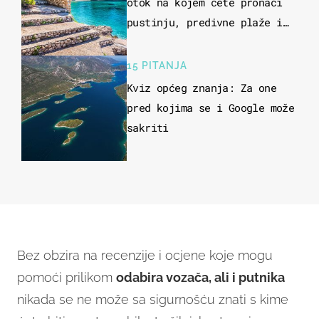
otok na kojem ćete pronaći
pustinju, predivne plaže i
uzbudljivu hranu
15 PITANJA
Kviz općeg znanja: Za one
pred kojima se i Google može
sakriti
Bez obzira na recenzije i ocjene koje mogu
pomoći prilikom
odabira vozača, ali i putnika
nikada se ne može sa sigurnošću znati s kime