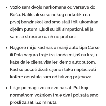
Vozio sam dvoje narkomana od Varšave do
Beča. Nafiksali su se nekog narkotika na
prvoj benzinskoj kad smo stali i bili ukomirani
cijelim putem. Ljudi su bili simpatični, ali ja
sam se stresirao da ih ne prebaci.
Najgore mi je kad nas u manji auto tipa Corse
ili Pola nagura troje iza i onda mi još na kraju
kaže da je cijena viša jer idemo autoputom.
Kad su počeli dizati cijene i tako naplaćivati
kofere odustala sam od takvog prijevoza.
Lik je po magli vozio 220 na sat. Put koji
normalnom vožnjom traje dva i pol sata smo
prošli za sat i 40 minuta.