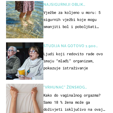
NAJSIGURNIJI OBLIK
REKREACIJE
Vježbe za koljeno u moru: 5
sigurnih vježbi koje mogu
smanjiti bol i poboljšati
pokretljivost
STUDIJA NA GOTOVO 1.900
OSOBA
Ljudi koji redovito rade ovo
imaju “mlađi” organizam,
pokazuje istraživanje
"VRHUNAC" ŽENSKOG
SEKSUALNOG ISKUSTVA
Kako do vaginalnog orgazma?
Samo 18 % žena može ga
doživjeti isključivo na ovaj