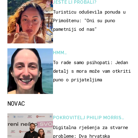
JESTE LI PROBALI?
Turisticu oduševila ponuda u
Primoštenu: "Oni su puno
pametniji od nas"
HMM…
To rade samo psihopati: Jedan
detalj s mora može vam otkriti
puno o prijateljima
NOVAC
POKROVITELJ PHILIP MORRIS
ZAGREB
Digitalna rješenja za stvarne
probleme: Dva hrvatska