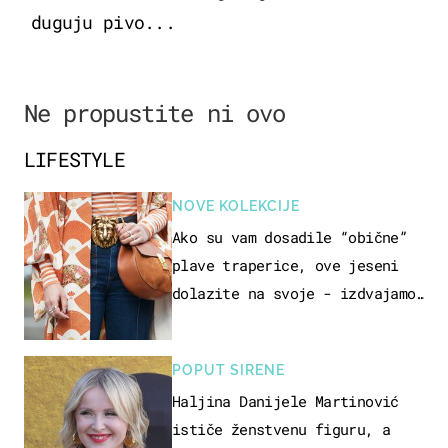
duguju pivo...
Ne propustite ni ovo
LIFESTYLE
NOVE KOLEKCIJE
Ako su vam dosadile “obične”
plave traperice, ove jeseni
dolazite na svoje - izdvajamo
15 hit modela
POPUT SIRENE
Haljina Danijele Martinović
ističe ženstvenu figuru, a