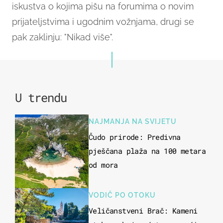
iskustva o kojima pišu na forumima o novim
prijateljstvima i ugodnim vožnjama, drugi se
pak zaklinju: "Nikad više".
U trendu
NAJMANJA NA SVIJETU
Čudo prirode: Predivna
pješčana plaža na 100 metara
od mora
VODIČ PO OTOKU
Veličanstveni Brač: Kameni