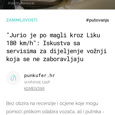
(Foto:Shutterstock)
ZANIMLJIVOSTI
#putovanja
"Jurio je po magli kroz Liku
180 km/h": Iskustva sa
servisima za dijeljenje vožnji
koja se ne zaboravljaju
punkufer.hr
12.06.2025 13:56
KOMENTARI
Bez obzira na recenzije i ocjene koje mogu
pomoći prilikom odabira vozača, ali i putnika -