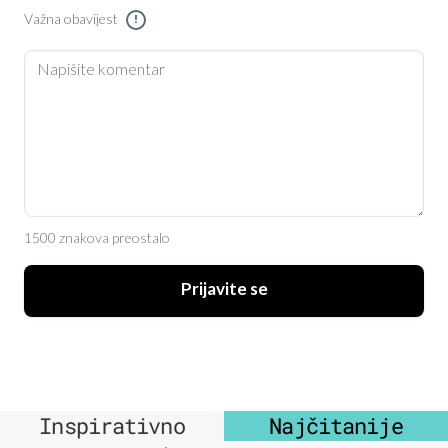
Važna obavijest
!
1500 znakova preostalo
Prijavite se
Inspirativno
Najčitanije