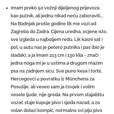
Imam preko 50 vožnji dijeljenog prijevoza
kao putnik, ali jednu nikad neću zaboraviti...
Na Badnjak prošle godine lik me vozi od
Zagreba do Zadra. Cijena uredna, ocjene isto,
sve izgleda u najboljem redu. Lik kasni sat i
pol, u autu nas je petero putnika i pas (bio je
sladak), a ja imam 213 cm i 130 kila - znači
jedna noga mi je u ustima a drugom mazim
psa na zadnjem sicu. Sve puno kesa i torbi,
Hercegovci u povratku iz Münchena za
Posušije, ali veseo sam ja čovjek i volim
vesele ljude, nije greda. Na prvom stajalištu
vozač staje kupuje pivo i sjeda nazad, a za
volan dolazi kompić, normalno svi piju pivo