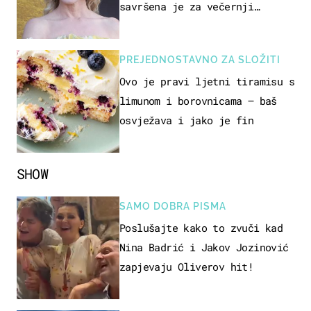
savršena je za večernji
izlazak na moru
PREJEDNOSTAVNO ZA SLOŽITI
Ovo je pravi ljetni tiramisu s
limunom i borovnicama – baš
osvježava i jako je fin
SHOW
SAMO DOBRA PISMA
Poslušajte kako to zvuči kad
Nina Badrić i Jakov Jozinović
zapjevaju Oliverov hit!