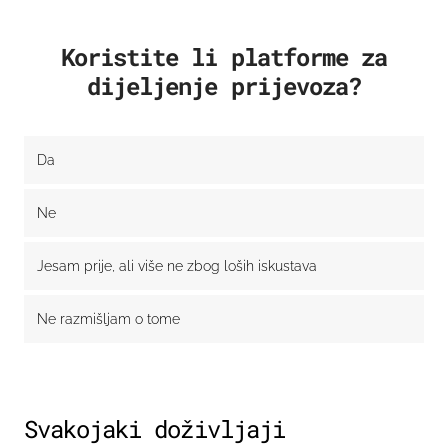
Koristite li platforme za
Da
dijeljenje prijevoza?
Ne
Jesam prije, ali više ne zbog loših iskustava
Da
Ne razmišljam o tome
Ne
Jesam prije, ali više ne zbog loših iskustava
Ne razmišljam o tome
Svakojaki doživljaji