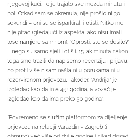
njegovoj kući. To je trajalo sve možda minutu i
pol. Otkad sam se okrenula, nije prošlo ni 30
sekundi – oni su se isparkirali i otišli. Nitko me
nije pitao (gledajući iz aspekta, ako nisu imali
loše namjere sa mnom): “Oprosti, što se desilo?”
– nego su samo sjeli i otišli. 15-ak minuta nakon
toga smo tražili da napišemo recenziju i prijavu,
no profil više nisam našla ni u porukama ni u
rezerviranom prijevozu. Također, “Andrija” je
izgledao kao da ima 45+ godina, a vozač je
izgledao kao da ima preko 50 godina“.
"Povremeno se služim platformom za dijeljenje
prijevoza na relaciji Varaždin - Zagreb (i
obrnuto) već više od dvije godine i nikad dosad