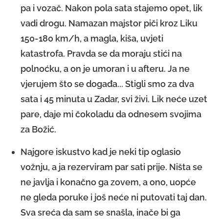
pa i vozač. Nakon pola sata stajemo opet, lik
vadi drogu. Namazan majstor piči kroz Liku
150-180 km/h, a magla, kiša, uvjeti
katastrofa. Pravda se da moraju stići na
polnoćku, a on je umoran i u afteru. Ja ne
vjerujem što se događa... Stigli smo za dva
sata i 45 minuta u Zadar, svi živi. Lik neće uzet
pare, daje mi čokoladu da odnesem svojima
za Božić.
Najgore iskustvo kad je neki tip oglasio
vožnju, a ja rezerviram par sati prije. Ništa se
ne javlja i konačno ga zovem, a ono, uopće
ne gleda poruke i još neće ni putovati taj dan.
Sva sreća da sam se snašla, inače bi ga