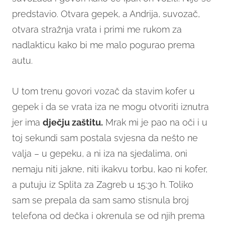
predstavio. Otvara gepek, a Andrija, suvozač,
otvara stražnja vrata i primi me rukom za
nadlakticu kako bi me malo pogurao prema
autu.
U tom trenu govori vozač da stavim kofer u
gepek i da se vrata iza ne mogu otvoriti iznutra
jer ima
dječju zaštitu.
Mrak mi je pao na oči i u
toj sekundi sam postala svjesna da nešto ne
valja – u gepeku, a ni iza na sjedalima, oni
nemaju niti jakne, niti ikakvu torbu, kao ni kofer,
a putuju iz Splita za Zagreb u 15:30 h. Toliko
sam se prepala da sam samo stisnula broj
telefona od dečka i okrenula se od njih prema