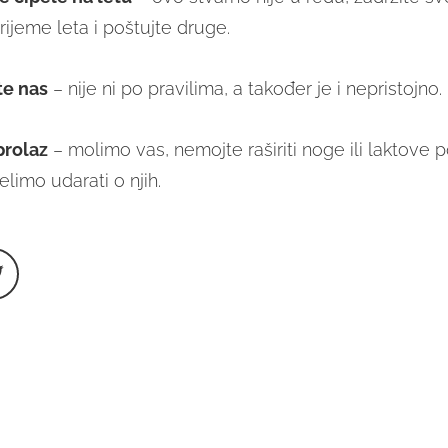
ijeme leta i poštujte druge.
te nas
– nije ni po pravilima, a također je i nepristojno.
prolaz
– molimo vas, nemojte raširiti noge ili laktove p
elimo udarati o njih.