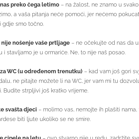
e nas preko čega letimo
– na žalost, ne znamo u svak
zimo, a vaša pitanja neće pomoći, jer nećemo pokucati
ti gdje smo točno.
 nije nošenje vaše prtljage
– ne očekujte od nas da 
u i stavljamo je u ormariće. Ne, to nije naš posao.
e za WC (u određenom trenutku)
– kad vam još gori sv
edalu, ne pitajte možete li na WC, jer vam mi tu dozvol
Budite strpljivi još kratko vrijeme.
te svašta djeci
– molimo vas, nemojte ih plašiti nama, 
rdese biti ljute ukoliko se ne smire.
e cipele na letu
– ovo stvarno nije u redu, zadržite sv