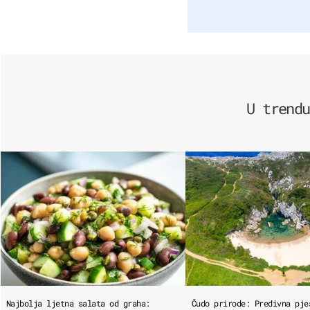
U trendu
Najbolja ljetna salata od graha:
Čudo prirode: Predivna pje