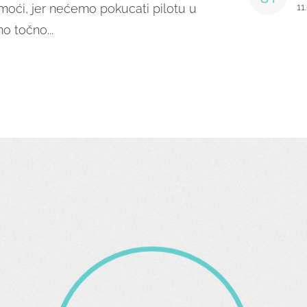
moći, jer nećemo pokucati pilotu u
11
mo točno...