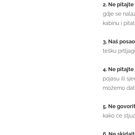
2. Ne pitajt
gdje se nala
kabinu i pita
3. Naš posao
tešku prtljag
4. Ne pitajt
pojasu ili sj
možemo dati. 
5. Ne govori
kako će stjua
6. Ne skidajt