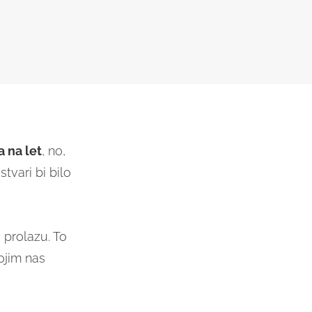
a na let
, no,
tvari bi bilo
 prolazu. To
ojim nas