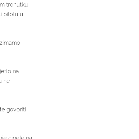
om trenutku
 pilotu u
uzimamo
jetlo na
u ne
te govoriti
oje cipele na