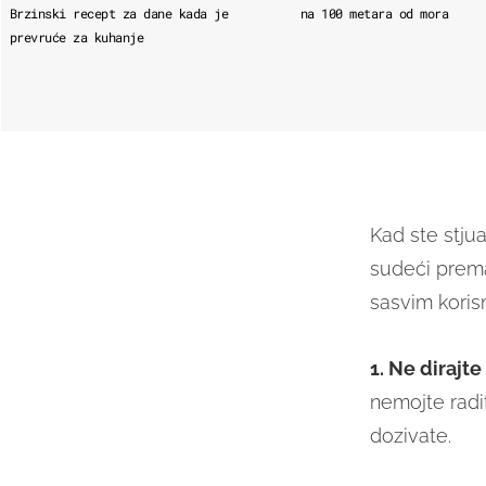
Brzinski recept za dane kada je
na 100 metara od mora
prevruće za kuhanje
Kad ste stju
sudeći prem
sasvim korisn
1. Ne dirajt
nemojte radi
dozivate.