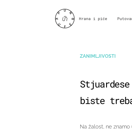
Hrana i piće
Putova
ZANIMLJIVOSTI
Stjuardese
biste treb
Na žalost, ne znamo 