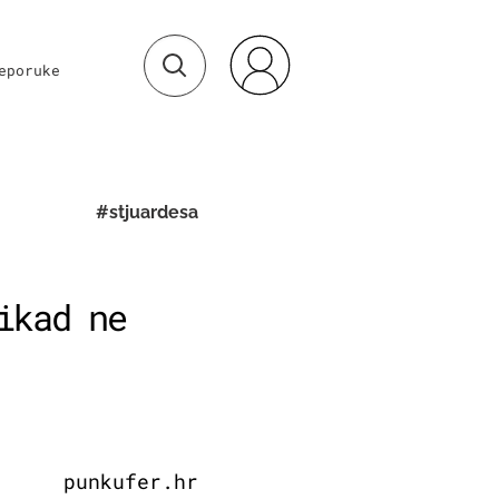
eporuke
#stjuardesa
ikad ne
punkufer.hr