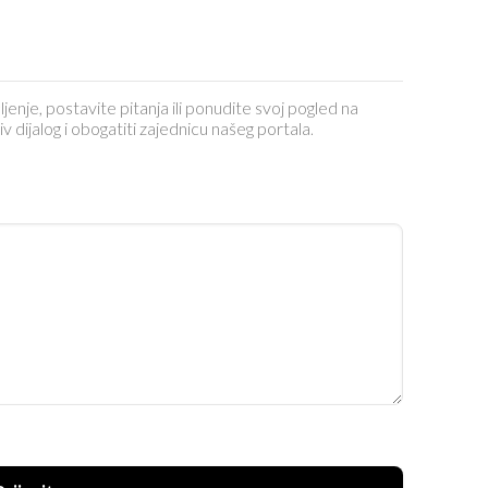
ljenje, postavite pitanja ili ponudite svoj pogled na
dijalog i obogatiti zajednicu našeg portala.