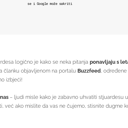
se i Google može sakriti
ardesa logično je kako se neka pitanja
ponavljaju s let
a članku objavljenom na portalu
Buzzfeed
, određene s
o izbjeći!
e nas
– ljudi misle kako je zabavno uhvatiti stjuardesu u
ti, već ako mislite da vas ne čujemo, stisnite dugme k