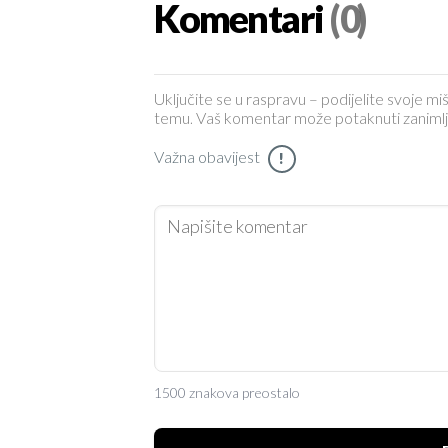
Komentari
(0)
Uključite se u raspravu – podijelite svoje miš
temu. Vaš komentar može potaknuti zanimljiv 
Važna obavijest
!
1500 znakova preostalo