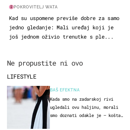
POKROVITELJ WATA
Kad su uspomene previše dobre za samo
jedno gledanje: Mali uređaj koji je
još jednom oživio trenutke s ple...
Ne propustite ni ovo
LIFESTYLE
BAŠ EFEKTNA
Kada smo na zadarskoj rivi
ugledali ovu haljinu, morali
smo doznati odakle je – košta
samo 18 eura