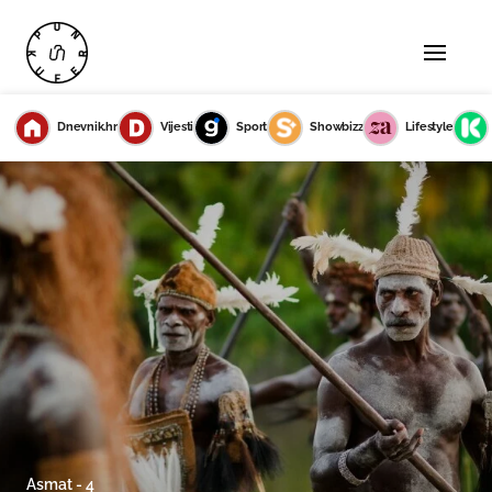
Dnevnik.hr
Vijesti
Sport
Showbizz
Lifestyle
Asmat - 4