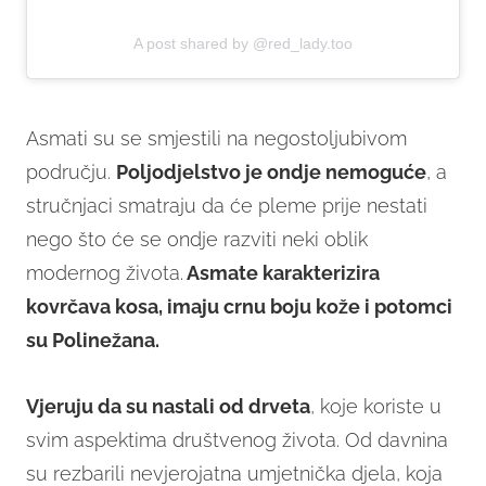
A post shared by @red_lady.too
Asmati su se smjestili na negostoljubivom
području.
Poljodjelstvo je ondje nemoguće
, a
stručnjaci smatraju da će pleme prije nestati
nego što će se ondje razviti neki oblik
modernog života.
Asmate karakterizira
kovrčava kosa, imaju crnu boju kože i potomci
su Polinežana.
Vjeruju da su nastali od drveta
, koje koriste u
svim aspektima društvenog života. Od davnina
su rezbarili nevjerojatna umjetnička djela, koja