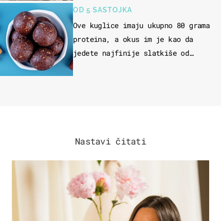
OD 5 SASTOJKA
Ove kuglice imaju ukupno 80 grama
proteina, a okus im je kao da
jedete najfinije slatkiše od
čokolade
Nastavi čitati
MODA & LJEPOTA