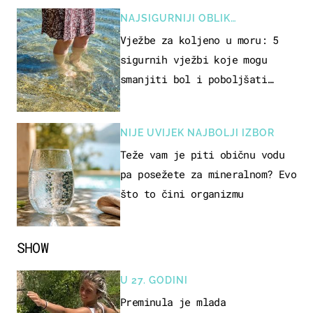
NAJSIGURNIJI OBLIK
REKREACIJE
Vježbe za koljeno u moru: 5
sigurnih vježbi koje mogu
smanjiti bol i poboljšati
pokretljivost
NIJE UVIJEK NAJBOLJI IZBOR
Teže vam je piti običnu vodu
pa posežete za mineralnom? Evo
što to čini organizmu
SHOW
U 27. GODINI
Preminula je mlada