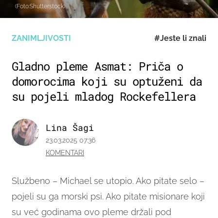
(Foto:Shutterstock)
ZANIMLJIVOSTI
#Jeste li znali
Gladno pleme Asmat: Priča o
domorocima koji su optuženi da
su pojeli mladog Rockefellera
Lina Šagi
23.03.2025 07:36
KOMENTARI
Službeno – Michael se utopio. Ako pitate selo –
pojeli su ga morski psi. Ako pitate misionare koji
su već godinama ovo pleme držali pod