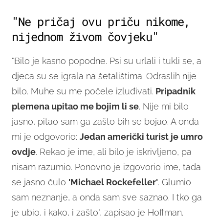
"Ne pričaj ovu priču nikome,
nijednom živom čovjeku"
"Bilo je kasno popodne. Psi su urlali i tukli se, a
djeca su se igrala na šetalištima. Odraslih nije
bilo. Muhe su me počele izluđivati.
Pripadnik
plemena upitao
me
bojim li se
. Nije mi bilo
jasno, pitao sam ga zašto bih se bojao. A onda
mi je odgovorio:
Jedan američki turist je umro
ovdje
. Rekao je ime, ali bilo je iskrivljeno, pa
nisam razumio. Ponovno je izgovorio ime, tada
se jasno čulo
'Michael Rockefeller'
. Glumio
sam neznanje, a onda sam sve saznao. I tko ga
je ubio, i kako, i zašto", zapisao je Hoffman.