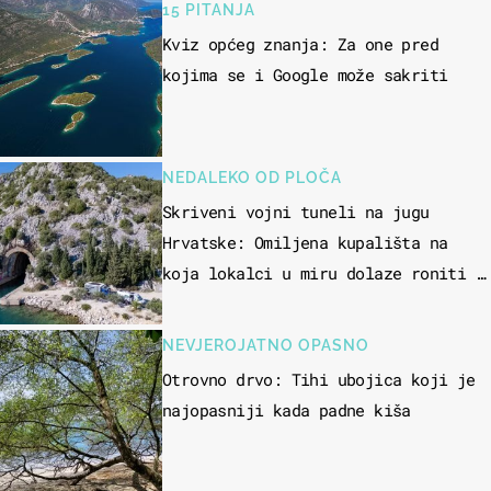
15 PITANJA
Kviz općeg znanja: Za one pred
kojima se i Google može sakriti
NEDALEKO OD PLOČA
Skriveni vojni tuneli na jugu
Hrvatske: Omiljena kupališta na
koja lokalci u miru dolaze roniti i
skakati u more
NEVJEROJATNO OPASNO
Otrovno drvo: Tihi ubojica koji je
najopasniji kada padne kiša