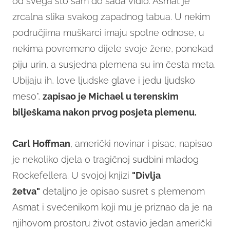
od svega što sam do sada vidio. Asmat je
zrcalna slika svakog zapadnog tabua. U nekim
područjima muškarci imaju spolne odnose, u
nekima povremeno dijele svoje žene, ponekad
piju urin, a susjedna plemena su im česta meta.
Ubijaju ih, love ljudske glave i jedu ljudsko
meso",
zapisao je Michael u terenskim
bilješkama nakon prvog posjeta plemenu.
Carl Hoffman
, američki novinar i pisac, napisao
je nekoliko djela o tragičnoj sudbini mladog
Rockefellera. U svojoj knjizi
"Divlja
žetva"
detaljno je opisao susret s plemenom
Asmat i svećenikom koji mu je priznao da je na
njihovom prostoru život ostavio jedan američki