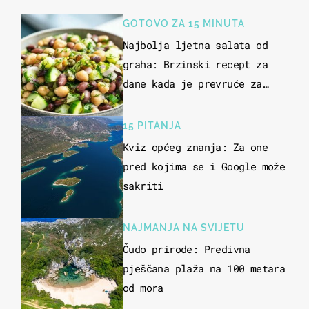
GOTOVO ZA 15 MINUTA
Najbolja ljetna salata od
graha: Brzinski recept za
dane kada je prevruće za
kuhanje
15 PITANJA
Kviz općeg znanja: Za one
pred kojima se i Google može
sakriti
NAJMANJA NA SVIJETU
Čudo prirode: Predivna
pješčana plaža na 100 metara
od mora