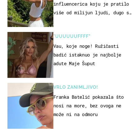
influencerica koju je pratilo
više od milijun ljudi, dugo se
borila s opakom bolešću
"UUUUUUFFFF"
Vau, koje noge! Ružičasti
badić istaknuo je najbolje
adute Maje Šuput
VRLO ZANIMLJIVO!
Franka Batelić pokazala što
nosi na more, bez ovoga ne
može ni na odmoru