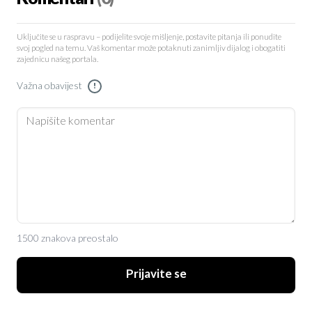
Uključite se u raspravu – podijelite svoje mišljenje, postavite pitanja ili ponudite
svoj pogled na temu. Vaš komentar može potaknuti zanimljiv dijalog i obogatiti
zajednicu našeg portala.
Važna obavijest
!
1500 znakova preostalo
Prijavite se