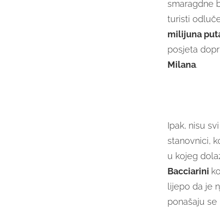
smaragdne bo
turisti odlu
milijuna put
posjeta dopr
Milana
.
Ipak, nisu sv
stanovnici, k
u kojeg dolaz
Bacciarini
ko
lijepo da je
ponašaju se p