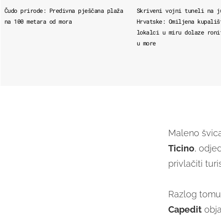
Čudo prirode: Predivna pješčana plaža
Skriveni vojni tuneli na j
na 100 metara od mora
Hrvatske: Omiljena kupališ
lokalci u miru dolaze roni
u more
Maleno švica
Ticino
, odje
privlačiti tur
Razlog tomu 
Capedit
obja