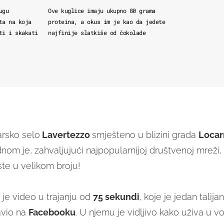
ugu
Ove kuglice imaju ukupno 80 grama
ta na koja
proteina, a okus im je kao da jedete
ti i skakati
najfinije slatkiše od čokolade
rsko selo
Lavertezzo
smješteno u blizini grada
Locar
dnom je, zahvaljujući najpopularnijoj društvenoj mreži
iste u velikom broju!
je video u trajanju od
75 sekundi
, koje je jedan talija
vio na
Facebooku
. U njemu je vidljivo kako uživa u 