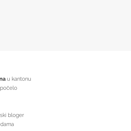
na
u kantonu
, počelo
nski bloger
vodama