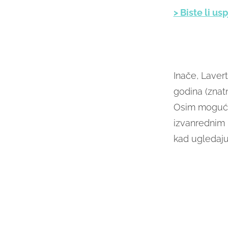
> Biste li us
Inače, Lavert
godina (znatn
Osim mogućno
izvanrednim
kad ugledaj