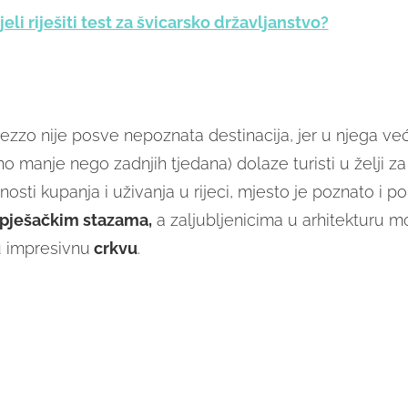
pjeli riješiti test za švicarsko državljanstvo?
ezzo nije posve nepoznata destinacija, jer u njega već
o manje nego zadnjih tjedana) dolaze turisti u želji z
sti kupanja i uživanja u rijeci, mjesto je poznato i p
pješačkim stazama,
a zaljubljenicima u arhitekturu m
u impresivnu
crkvu
.