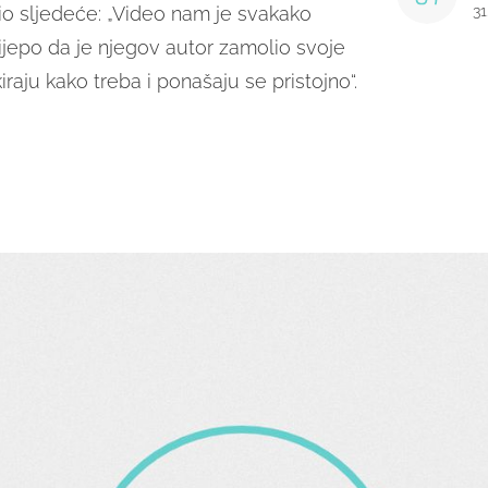
avio sljedeće: „Video nam je svakako
31
lijepo da je njegov autor zamolio svoje
raju kako treba i ponašaju se pristojno“.