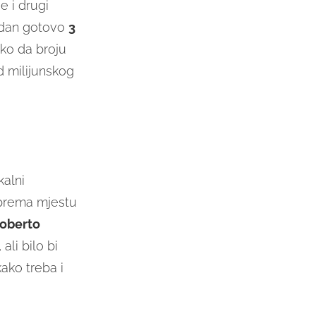
e i drugi
ledan gotovo
3
ako da broju
d milijunskog
kalni
rema mjestu
oberto
ali bilo bi
ako treba i