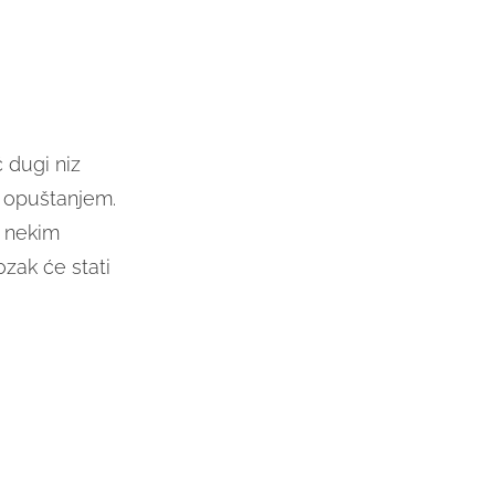
 dugi niz
a opuštanjem.
o nekim
ozak će stati