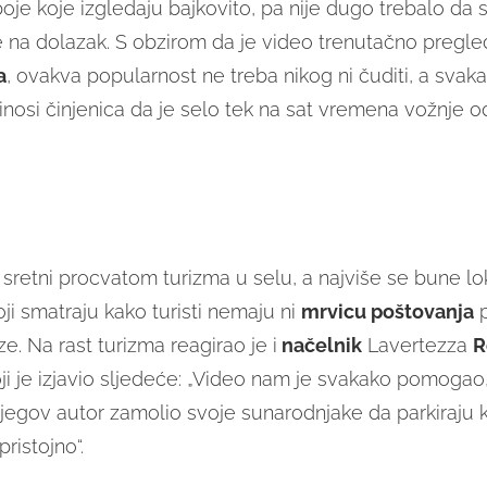
je koje izgledaju bajkovito, pa nije dugo trebalo da s
če na dolazak. S obzirom da je video trenutačno preg
a
, ovakva popularnost ne treba nikog ni čuditi, a svak
inosi činjenica da je selo tek na sat vremena vožnje o
i sretni procvatom turizma u selu, a najviše se bune lo
oji smatraju kako turisti nemaju ni
mrvicu poštovanja
p
e. Na rast turizma reagirao je i
načelnik
Lavertezza
R
ji je izjavio sljedeće: „Video nam je svakako pomogao, 
 njegov autor zamolio svoje sunarodnjake da parkiraju k
ristojno“.