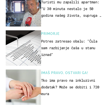
Turisti mu zapalili apartman:
"U 30 minuta nestalo je 50
godina našeg života, supruga i
ja ne možemo oka sklopiti"
PRIMORJE
Potres zatresao obalu: "Čula
sam razbijanje čaša u stanu
iznad"
IMAŠ PRAVO, OSTVARI GA!
Tko ima pravo na inkluzivni
dodatak? Može se dobiti i 720
eura