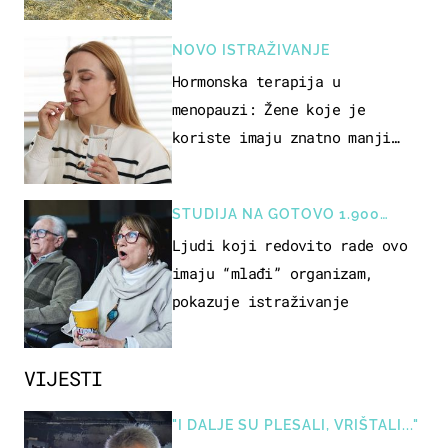
pokretljivost
NOVO ISTRAŽIVANJE
Hormonska terapija u
menopauzi: Žene koje je
koriste imaju znatno manji
rizik od ovoga
STUDIJA NA GOTOVO 1.900
OSOBA
Ljudi koji redovito rade ovo
imaju “mlađi” organizam,
pokazuje istraživanje
VIJESTI
"I DALJE SU PLESALI, VRIŠTALI..."