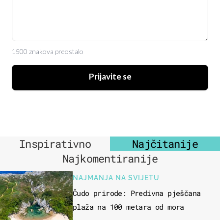
1500 znakova preostalo
Prijavite se
Inspirativno
Najčitanije
Najkomentiranije
NAJMANJA NA SVIJETU
Čudo prirode: Predivna pješčana
plaža na 100 metara od mora