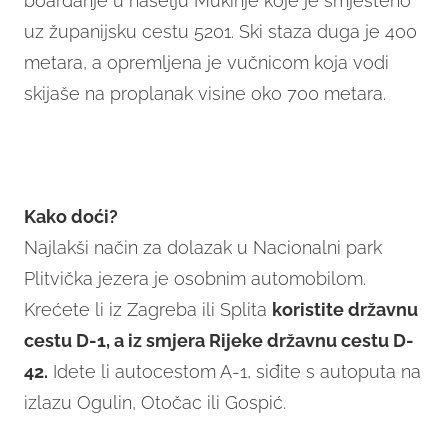
boardanje u naselju Mukinje koje je smješteno
uz županijsku cestu 5201. Ski staza duga je 400
metara, a opremljena je vučnicom koja vodi
skijaše na proplanak visine oko 700 metara.
Kako doći?
Najlakši način za dolazak u Nacionalni park
Plitvička jezera je osobnim automobilom.
Krećete li iz Zagreba ili Splita
koristite državnu
cestu D-1, a iz smjera Rijeke državnu cestu D-
42.
Idete li autocestom A-1, siđite s autoputa na
izlazu Ogulin, Otočac ili Gospić.