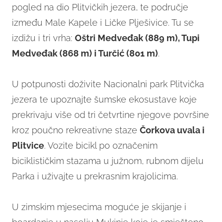
pogled na dio Plitvičkih jezera, te područje
između Male Kapele i Ličke Plješivice. Tu se
izdižu i tri vrha:
Oštri Medveđak (889 m), Tupi
Medveđak (868 m) i Turčić (801 m)
.
U potpunosti doživite Nacionalni park Plitvička
jezera te upoznajte šumske ekosustave koje
prekrivaju više od tri četvrtine njegove površine
kroz poučno rekreativne staze
Čorkova uvala i
Plitvice
. Vozite bicikl po označenim
biciklističkim stazama u južnom, rubnom dijelu
Parka i uživajte u prekrasnim krajolicima.
U zimskim mjesecima moguće je skijanje i