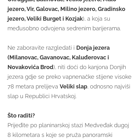
jezero, Vir, Galovac, Milino jezero, Gradinsko
jezero, Veliki Burget i Kozjak
), a koja su
međusobno odvojena sedrenim barijerama.
Ne zaboravite razgledati i
Donja jezera
(Milanovac, Gavanovac, Kaluđerovac i
Novakovića Brod
), niti doći do kanjona Donjih
jezera gdje se preko vapnenačke stijene visoke
78 metara prelijeva
Veliki slap
, odnosno najviši
slap u Republici Hrvatskoj.
Što raditi?
Prijeđite po planinarskoj stazi Medveđak dugoj
8 kilometara s koje se pruža panoramski