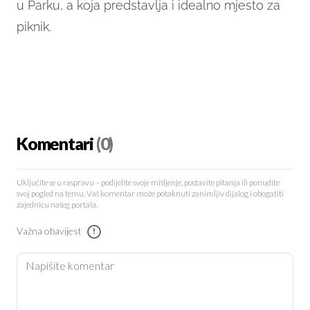
u Parku, a koja predstavlja i idealno mjesto za
piknik.
Komentari
(0)
Uključite se u raspravu – podijelite svoje mišljenje, postavite pitanja ili ponudite
svoj pogled na temu. Vaš komentar može potaknuti zanimljiv dijalog i obogatiti
zajednicu našeg portala.
Važna obavijest
!