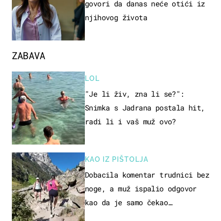
govori da danas neće otići iz
njihovog života
ZABAVA
LOL
"Je li živ, zna li se?":
Snimka s Jadrana postala hit,
radi li i vaš muž ovo?
KAO IZ PIŠTOLJA
Dobacila komentar trudnici bez
noge, a muž ispalio odgovor
kao da je samo čekao…