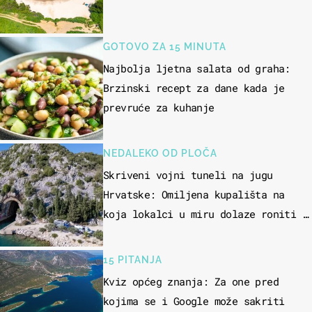
GOTOVO ZA 15 MINUTA
Najbolja ljetna salata od graha:
Brzinski recept za dane kada je
prevruće za kuhanje
NEDALEKO OD PLOČA
Skriveni vojni tuneli na jugu
Hrvatske: Omiljena kupališta na
koja lokalci u miru dolaze roniti i
skakati u more
15 PITANJA
Kviz općeg znanja: Za one pred
kojima se i Google može sakriti