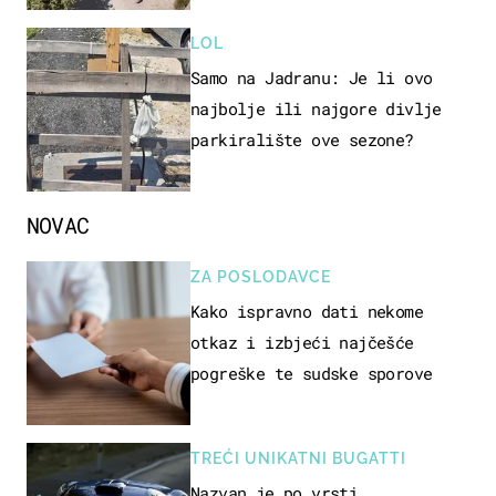
LOL
Samo na Jadranu: Je li ovo
najbolje ili najgore divlje
parkiralište ove sezone?
NOVAC
ZA POSLODAVCE
Kako ispravno dati nekome
otkaz i izbjeći najčešće
pogreške te sudske sporove
TREĆI UNIKATNI BUGATTI
Nazvan je po vrsti