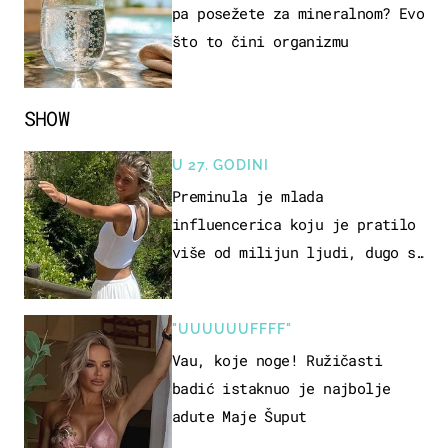
pa posežete za mineralnom? Evo
što to čini organizmu
SHOW
U 27. GODINI
Preminula je mlada
influencerica koju je pratilo
više od milijun ljudi, dugo se
borila s opakom bolešću
"UUUUUUFFFF"
Vau, koje noge! Ružičasti
badić istaknuo je najbolje
adute Maje Šuput