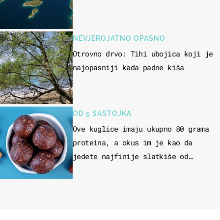
NEVJEROJATNO OPASNO
Otrovno drvo: Tihi ubojica koji je
najopasniji kada padne kiša
OD 5 SASTOJKA
Ove kuglice imaju ukupno 80 grama
proteina, a okus im je kao da
jedete najfinije slatkiše od
čokolade