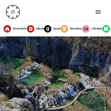
Dnevnik.hr
Vijesti
Sport
Showbizz
Lifestyle
Plitvice