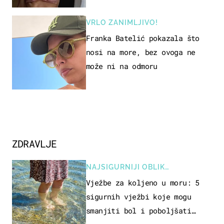
VRLO ZANIMLJIVO!
Franka Batelić pokazala što
nosi na more, bez ovoga ne
može ni na odmoru
ZDRAVLJE
NAJSIGURNIJI OBLIK
REKREACIJE
Vježbe za koljeno u moru: 5
sigurnih vježbi koje mogu
smanjiti bol i poboljšati