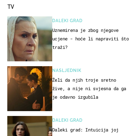
TV
DALEKI GRAD
Uznemirena je zbog njegove
ucjene - hoće li napraviti što
traži?
NASLJEDNIK
Želi da njih troje sretno
žive, a nije ni svjesna da ga
je odavno izgubila
DALEKI GRAD
Daleki grad: Intuicija joj