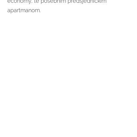
economy, te posebnim predsjedničkim
apartmanom.