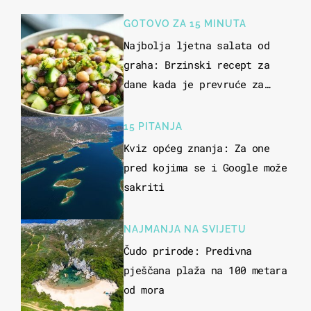
GOTOVO ZA 15 MINUTA
Najbolja ljetna salata od
graha: Brzinski recept za
dane kada je prevruće za
kuhanje
15 PITANJA
Kviz općeg znanja: Za one
pred kojima se i Google može
sakriti
NAJMANJA NA SVIJETU
Čudo prirode: Predivna
pješčana plaža na 100 metara
od mora