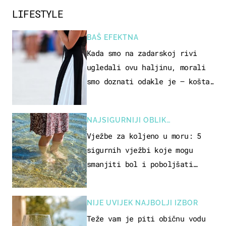
LIFESTYLE
BAŠ EFEKTNA
Kada smo na zadarskoj rivi
ugledali ovu haljinu, morali
smo doznati odakle je – košta
samo 18 eura
NAJSIGURNIJI OBLIK
REKREACIJE
Vježbe za koljeno u moru: 5
sigurnih vježbi koje mogu
smanjiti bol i poboljšati
pokretljivost
NIJE UVIJEK NAJBOLJI IZBOR
Teže vam je piti običnu vodu