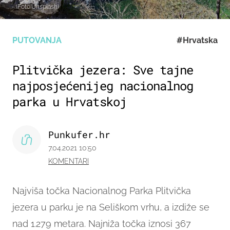
(Foto:Unsplash)
PUTOVANJA
#Hrvatska
Plitvička jezera: Sve tajne
najposjećenijeg nacionalnog
parka u Hrvatskoj
Punkufer.hr
7.04.2021 10:50
KOMENTARI
Najviša točka Nacionalnog Parka Plitvička
jezera u parku je na Seliškom vrhu, a izdiže se
nad 1.279 metara. Najniža točka iznosi 367