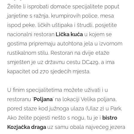
Želite li isprobati domaće specijalitete poput
janjetine s ražnja, krumpirovih police, mesa
ispod peke, ličkih uštipaka i štrudli, posjetite
nacionalni restoran
Lička kuća
u kojem se
gostima pripremaju autohtona jela u izvornom
rustikalnom stilu. Restoran na dvije etaže
smješten je uz državnu cestu DC429, a ima
kapacitet od 270 sjedećih mjesta.
U finim specijalitetima možete uživati i u
restoranu '
Poljana
' na lokaciji Velika poljana,
pored staze kod južnoga ulaza (Ulaz 2) u Park.
Ako želite pojesti nešto s nogu, tu je i
bistro
Kozjačka draga
uz samu obala najvećeg jezera