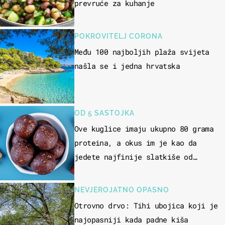
prevruće za kuhanje
POKROVITELJ CORONA
Među 100 najboljih plaža svijeta
našla se i jedna hrvatska
OD 5 SASTOJKA
Ove kuglice imaju ukupno 80 grama
proteina, a okus im je kao da
jedete najfinije slatkiše od
čokolade
NEVJEROJATNO OPASNO
Otrovno drvo: Tihi ubojica koji je
najopasniji kada padne kiša