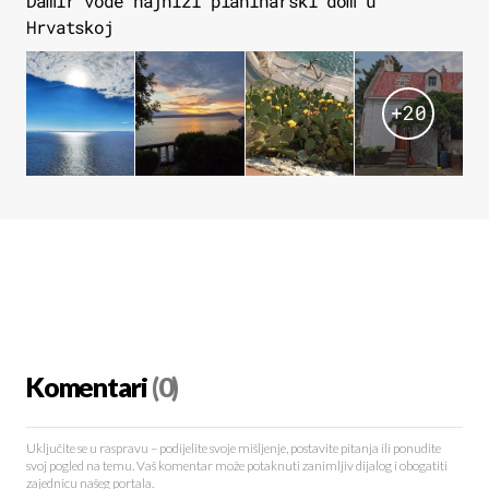
Damir vode najniži planinarski dom u
Hrvatskoj
+
20
Komentari
(0)
Uključite se u raspravu – podijelite svoje mišljenje, postavite pitanja ili ponudite
svoj pogled na temu. Vaš komentar može potaknuti zanimljiv dijalog i obogatiti
zajednicu našeg portala.