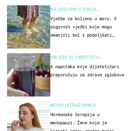
NAJSIGURNIJI OBLIK
REKREACIJE
Vježbe za koljeno u moru: 5
sigurnih vježbi koje mogu
smanjiti bol i poboljšati
pokretljivost
VRIJEDI IH UVRSTITI U
PREHRANU
6 napitaka koje dijetetičari
preporučuju za zdrave zglobove
NOVO ISTRAŽIVANJE
Hormonska terapija u
menopauzi: Žene koje je
koriste imaju znatno manji