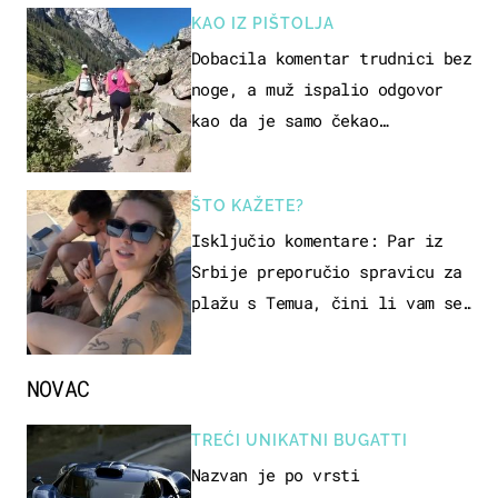
KAO IZ PIŠTOLJA
Dobacila komentar trudnici bez
noge, a muž ispalio odgovor
kao da je samo čekao…
ŠTO KAŽETE?
Isključio komentare: Par iz
Srbije preporučio spravicu za
plažu s Temua, čini li vam se
ovo sigurnim?
NOVAC
TREĆI UNIKATNI BUGATTI
Nazvan je po vrsti