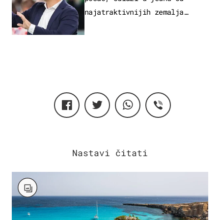
najatraktivnijih zemalja
svijeta