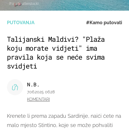
(Foto:Shutterstock)
PUTOVANJA
#Kamo putovati
Talijanski Maldivi? "Plaža
koju morate vidjeti" ima
pravila koja se neće svima
svidjeti
N.B.
7.06.2025 06:28
KOMENTARI
Krenete li prema zapadu Sardinije, naići ćete na
malo mjesto Stintino, koje se može pohvaliti