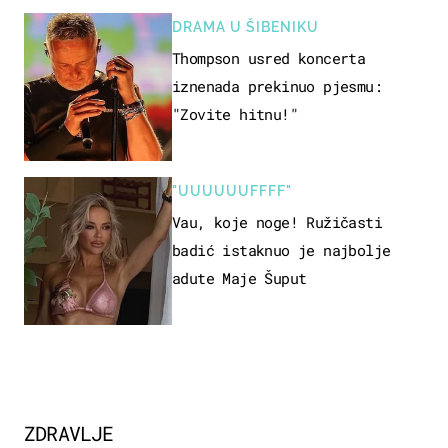
DRAMA U ŠIBENIKU
Thompson usred koncerta
iznenada prekinuo pjesmu:
"Zovite hitnu!"
"UUUUUUFFFF"
Vau, koje noge! Ružičasti
badić istaknuo je najbolje
adute Maje Šuput
ZDRAVLJE