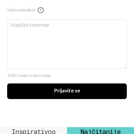
Važna obavijest
!
1500 znakova preostalo
Prijavite se
Inspirativno
Najčitanije