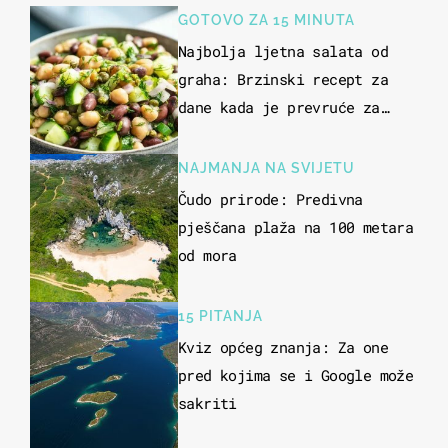
GOTOVO ZA 15 MINUTA
Najbolja ljetna salata od
graha: Brzinski recept za
dane kada je prevruće za
kuhanje
NAJMANJA NA SVIJETU
Čudo prirode: Predivna
pješčana plaža na 100 metara
od mora
15 PITANJA
Kviz općeg znanja: Za one
pred kojima se i Google može
sakriti