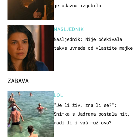
je odavno izgubila
NASLJEDNIK
Nasljednik: Nije očekivala
takve uvrede od vlastite majke
ZABAVA
LOL
"Je li živ, zna li se?":
Snimka s Jadrana postala hit,
radi li i vaš muž ovo?