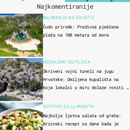
Najkomentiranije
NAJMANJA NA SVIJETU
Čudo prirode: Predivna pješčana
plaža na 100 metara od mora
NEDALEKO OD PLOČA
Skriveni vojni tuneli na jugu
Hrvatske: Omiljena kupališta na
koja lokalci u miru dolaze roniti i
skakati u more
GOTOVO ZA 15 MINUTA
Najbolja ljetna salata od graha:
Brzinski recept za dane kada je