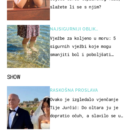
slažete li se s njim?
NAJSIGURNIJI OBLIK
REKREACIJE
Vježbe za koljeno u moru: 5
sigurnih vježbi koje mogu
smanjiti bol i poboljšati
pokretljivost
SHOW
RASKOŠNA PROSLAVA
Ovako je izgledalo vjenčanje
Tije Jurčić: Do oltara ju je
dopratio očuh, a slavilo se uz
Olivera i Rozgu