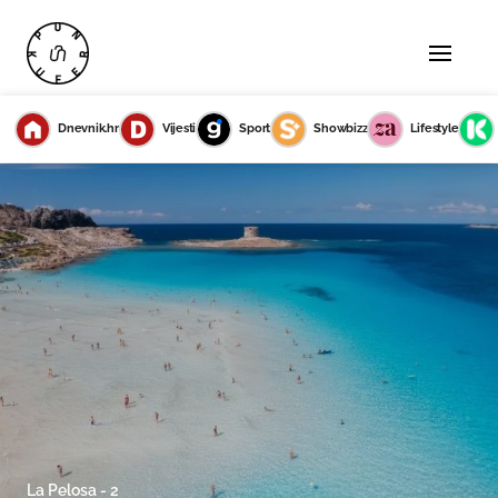
Dnevnik.hr
Vijesti
Sport
Showbizz
Lifestyle
La Pelosa - 2