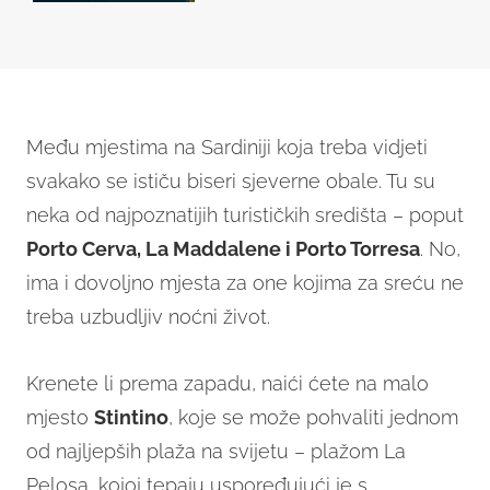
Među mjestima na Sardiniji koja treba vidjeti
svakako se ističu biseri sjeverne obale. Tu su
neka od najpoznatijih turističkih središta – poput
Porto Cerva, La Maddalene i Porto Torresa
. No,
ima i dovoljno mjesta za one kojima za sreću ne
treba uzbudljiv noćni život.
Krenete li prema zapadu, naići ćete na malo
mjesto
Stintino
, koje se može pohvaliti jednom
od najljepših plaža na svijetu – plažom La
Pelosa, kojoj tepaju uspoređujući je s