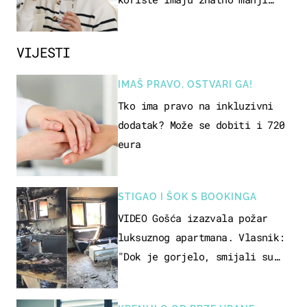
rizik od ovoga
VIJESTI
IMAŠ PRAVO, OSTVARI GA!
Tko ima pravo na inkluzivni
dodatak? Može se dobiti i 720
eura
STIGAO I ŠOK S BOOKINGA
VIDEO Gošća izazvala požar
luksuznog apartmana. Vlasnik:
"Dok je gorjelo, smijali su
se, pili i pokazivali mi
srednji prst"