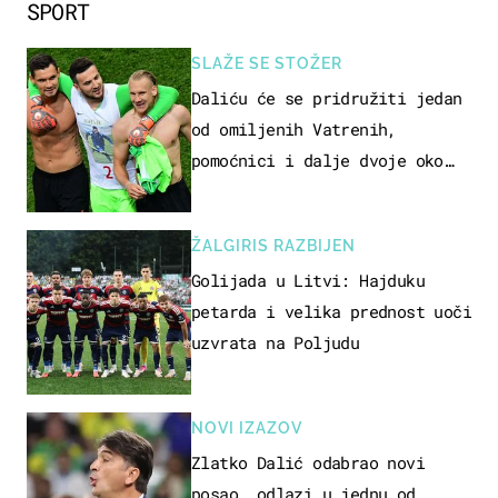
SPORT
SLAŽE SE STOŽER
Daliću će se pridružiti jedan
od omiljenih Vatrenih,
pomoćnici i dalje dvoje oko
ponude
ŽALGIRIS RAZBIJEN
Golijada u Litvi: Hajduku
petarda i velika prednost uoči
uzvrata na Poljudu
NOVI IZAZOV
Zlatko Dalić odabrao novi
posao, odlazi u jednu od