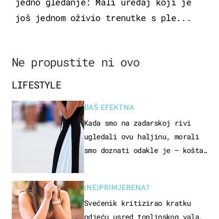
jedno gledanje: Mali uređaj koji je
još jednom oživio trenutke s ple...
Ne propustite ni ovo
LIFESTYLE
BAŠ EFEKTNA
Kada smo na zadarskoj rivi
ugledali ovu haljinu, morali
smo doznati odakle je – košta
samo 18 eura
(NE)PRIMJERENA?
Svećenik kritizirao kratku
odjeću usred toplinskog vala,