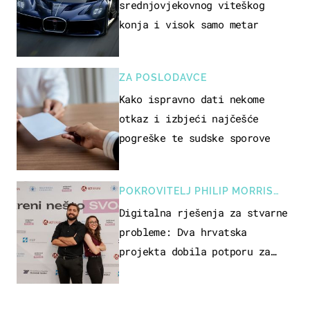
srednjovjekovnog viteškog
konja i visok samo metar
ZA POSLODAVCE
Kako ispravno dati nekome
otkaz i izbjeći najčešće
pogreške te sudske sporove
POKROVITELJ PHILIP MORRIS
ZAGREB
Digitalna rješenja za stvarne
probleme: Dva hrvatska
projekta dobila potporu za
razvoj