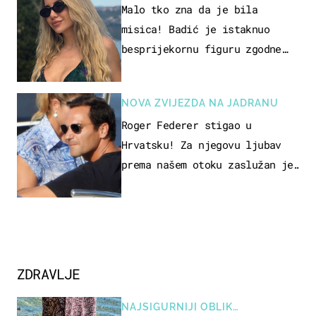
Malo tko zna da je bila
misica! Badić je istaknuo
besprijekornu figuru zgodne
voditeljice
NOVA ZVIJEZDA NA JADRANU
Roger Federer stigao u
Hrvatsku! Za njegovu ljubav
prema našem otoku zaslužan je
jedan poznati Hrvat
ZDRAVLJE
NAJSIGURNIJI OBLIK