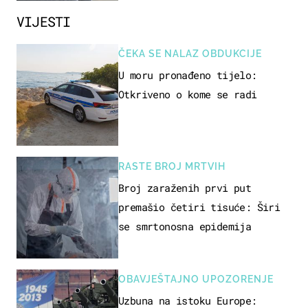
VIJESTI
ČEKA SE NALAZ OBDUKCIJE
U moru pronađeno tijelo:
Otkriveno o kome se radi
RASTE BROJ MRTVIH
Broj zaraženih prvi put
premašio četiri tisuće: Širi
se smrtonosna epidemija
OBAVJEŠTAJNO UPOZORENJE
Uzbuna na istoku Europe: