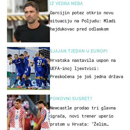
IZ VEDRA NEBA
Garcijin potez otkrio novu
situaciju na Poljudu: Mladi
hajdukovac pred odlaskom
SJAJAN TJEDAN U EUROPI
Hrvatska nastavila uspon na
UEFA-inoj ljestvici:
Preskočena je još jedna država
PONOVNI SUSRET?
Newcastle prodao tri glavna
igrača, novi trener uperio
prstom u Hrvata: "Želim