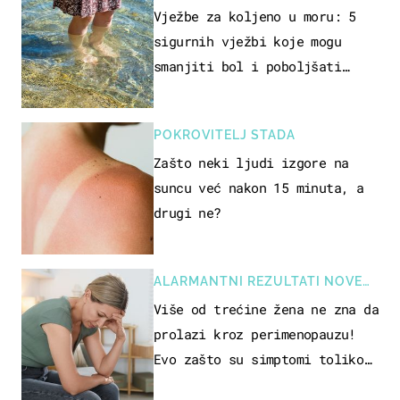
REKREACIJE
Vježbe za koljeno u moru: 5
sigurnih vježbi koje mogu
smanjiti bol i poboljšati
pokretljivost
POKROVITELJ STADA
Zašto neki ljudi izgore na
suncu već nakon 15 minuta, a
drugi ne?
ALARMANTNI REZULTATI NOVE
STUDIJE
Više od trećine žena ne zna da
prolazi kroz perimenopauzu!
Evo zašto su simptomi toliko
zbunjujući