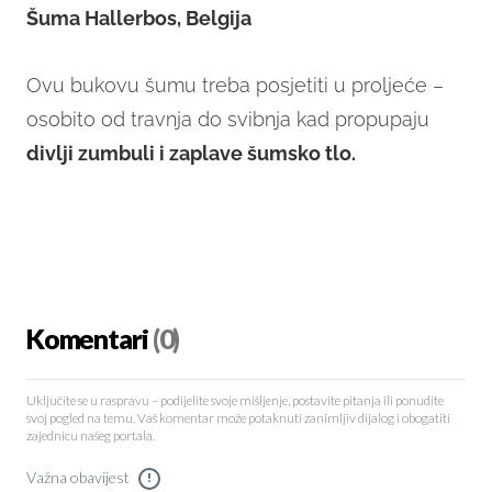
Šuma Hallerbos, Belgija
Ovu bukovu šumu treba posjetiti u proljeće –
osobito od travnja do svibnja kad propupaju
divlji zumbuli i zaplave šumsko tlo.
Komentari
(0)
Uključite se u raspravu – podijelite svoje mišljenje, postavite pitanja ili ponudite
svoj pogled na temu. Vaš komentar može potaknuti zanimljiv dijalog i obogatiti
zajednicu našeg portala.
Važna obavijest
!