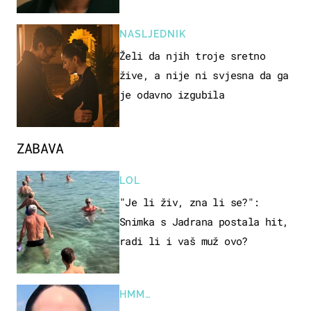
NASLJEDNIK
Želi da njih troje sretno
žive, a nije ni svjesna da ga
je odavno izgubila
ZABAVA
LOL
"Je li živ, zna li se?":
Snimka s Jadrana postala hit,
radi li i vaš muž ovo?
HMM…