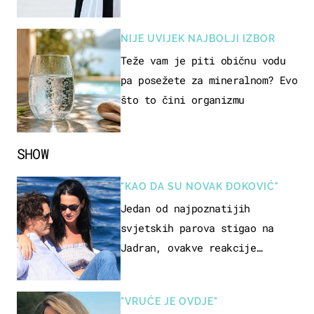
samo 18 eura
NIJE UVIJEK NAJBOLJI IZBOR
Teže vam je piti običnu vodu
pa posežete za mineralnom? Evo
što to čini organizmu
SHOW
"KAO DA SU NOVAK ĐOKOVIĆ"
Jedan od najpoznatijih
svjetskih parova stigao na
Jadran, ovakve reakcije
vjerojatno nisu očekivali
"VRUĆE JE OVDJE"