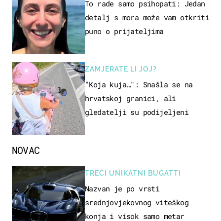
To rade samo psihopati: Jedan
detalj s mora može vam otkriti
puno o prijateljima
ZAMJERATE LI JOJ?
"Koja kuja…": Snašla se na
hrvatskoj granici, ali
gledatelji su podijeljeni
NOVAC
TREĆI UNIKATNI BUGATTI
Nazvan je po vrsti
srednjovjekovnog viteškog
konja i visok samo metar