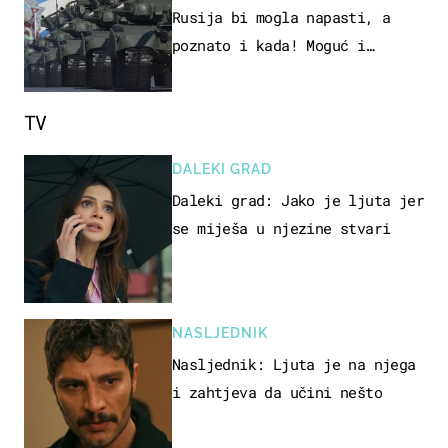
Rusija bi mogla napasti, a
poznato i kada! Moguć i
kopneni upad u članicu NATO-a
TV
DALEKI GRAD
Daleki grad: Jako je ljuta jer
se miješa u njezine stvari
NASLJEDNIK
Nasljednik: Ljuta je na njega
i zahtjeva da učini nešto