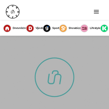
Dnevnik.hr
Vijesti
Sport
Showbizz
Lifestyle