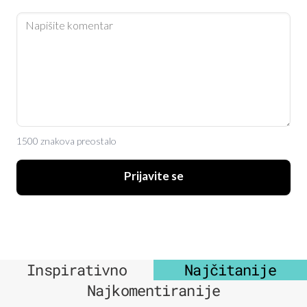
1500 znakova preostalo
Prijavite se
Inspirativno
Najčitanije
Najkomentiranije