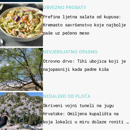
OBVEZNO PROBATI!
Prefina ljetna salata od kupusa:
Kremasto savršenstvo koje najbolje
paše uz pečeno meso
NEVJEROJATNO OPASNO
Otrovno drvo: Tihi ubojica koji je
najopasniji kada padne kiša
NEDALEKO OD PLOČA
Skriveni vojni tuneli na jugu
Hrvatske: Omiljena kupališta na
koja lokalci u miru dolaze roniti i
skakati u more