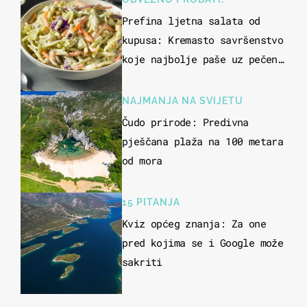
Prefina ljetna salata od
kupusa: Kremasto savršenstvo
koje najbolje paše uz pečeno
meso
NAJMANJA NA SVIJETU
Čudo prirode: Predivna
pješčana plaža na 100 metara
od mora
15 PITANJA
Kviz općeg znanja: Za one
pred kojima se i Google može
sakriti