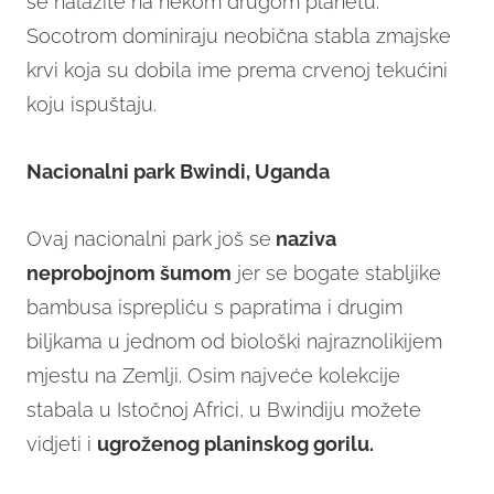
se nalazite na nekom drugom planetu.
Socotrom dominiraju neobična stabla zmajske
krvi koja su dobila ime prema crvenoj tekućini
koju ispuštaju.
Nacionalni park Bwindi, Uganda
Ovaj nacionalni park još se
naziva
neprobojnom šumom
jer se bogate stabljike
bambusa isprepliću s papratima i drugim
biljkama u jednom od biološki najraznolikijem
mjestu na Zemlji. Osim najveće kolekcije
stabala u Istočnoj Africi, u Bwindiju možete
vidjeti i
ugroženog planinskog gorilu.