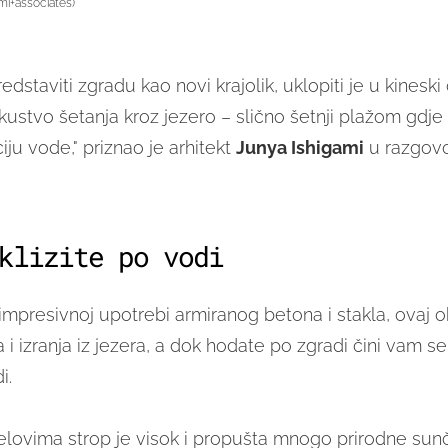
mi+associates)
edstaviti zgradu kao novi krajolik, uklopiti je u kineski
skustvo šetanja kroz jezero – slično šetnji plažom gdje
ciju vode," priznao je arhitekt
Junya Ishigami
u razgovo
.
klizite po vodi
impresivnoj upotrebi armiranog betona i stakla, ovaj o
 i izranja iz jezera, a dok hodate po zgradi čini vam s
i.
elovima strop je visok i propušta mnogo prirodne su