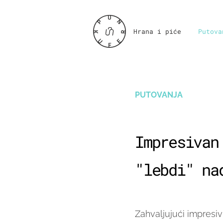
Hrana i piće
Putova
PUTOVANJA
Impresivan
"lebdi" na
Zahvaljujući impresiv