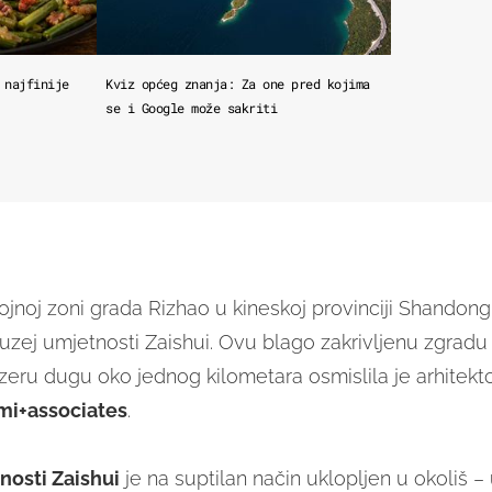
 najfinije
Kviz općeg znanja: Za one pred kojima
se i Google može sakriti
ojnoj zoni grada Rizhao u kineskoj provinciji Shando
uzej umjetnosti Zaishui. Ovu blago zakrivljenu zgradu
eru dugu oko jednog kilometara osmislila je arhitekto
mi+associates
.
nosti Zaishui
je na suptilan način uklopljen u okoliš – u