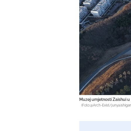
Muzej umjetnosti Zaishui u 
(Foto:@Arch-Exist/junya.ishiga