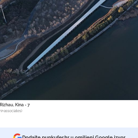
Rizhau, Kina - 7
mi+associates)
Dodajte punkufer.hr u omiljeni Google izvor