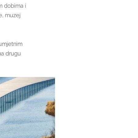
im dobima i
ce, muzej
 umjetnim
 na drugu