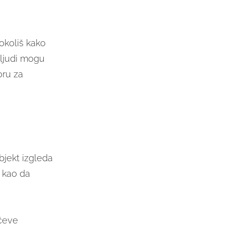
 okoliš kako
 ljudi mogu
ru za
bjekt izgleda
e kao da
nčeve