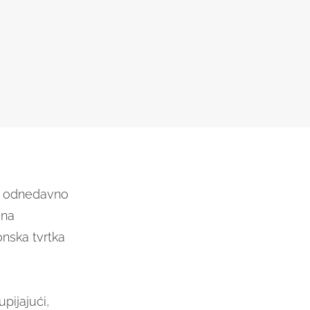
ng odnedavno
 na
nska tvrtka
pijajući,