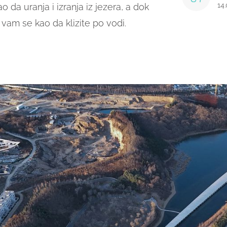
14
o da uranja i izranja iz jezera, a dok
 vam se kao da klizite po vodi.