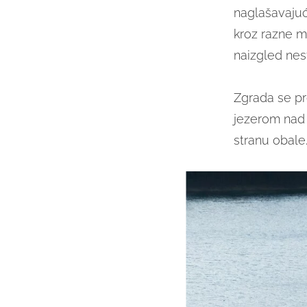
naglašavajuć
kroz razne me
naizgled nest
Zgrada se pr
jezerom nad 
stranu obale