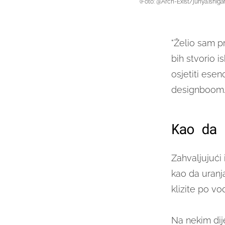
(Foto: @Arch-Exist/junya.ishiga
"Želio sam pr
bih stvorio i
osjetiti esen
designboom
Kao da 
Zahvaljujući 
kao da uranja
klizite po vod
Na nekim dij