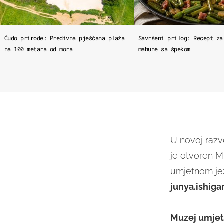
Čudo prirode: Predivna pješčana plaža
Savršeni prilog: Recept za
na 100 metara od mora
mahune sa špekom
U novoj razv
je otvoren M
umjetnom jez
junya.ishiga
Muzej umjet