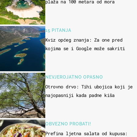
plaža na 100 metara od mora
15 PITANJA
Kviz općeg znanja: Za one pred
kojima se i Google može sakriti
NEVJEROJATNO OPASNO
Otrovno drvo: Tihi ubojica koji je
najopasniji kada padne kiša
OBVEZNO PROBATI!
Prefina ljetna salata od kupusa: