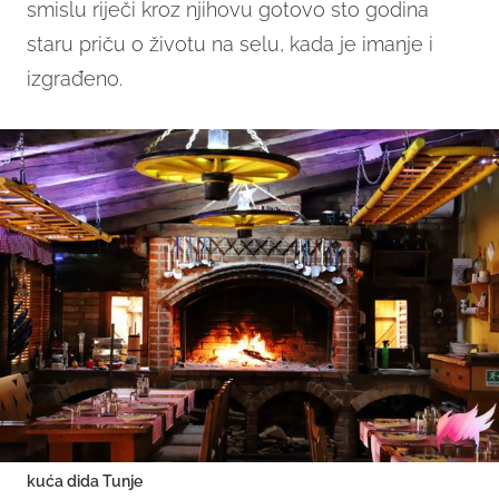
smislu riječi kroz njihovu gotovo sto godina
staru priču o životu na selu, kada je imanje i
izgrađeno.
kuća dida Tunje