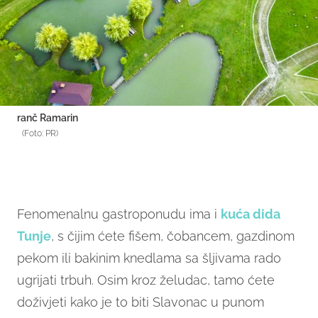
ranč Ramarin
(Foto: PR)
Fenomenalnu gastroponudu ima i
kuća dida
Tunje
, s čijim ćete fišem, čobancem, gazdinom
pekom ili bakinim knedlama sa šljivama rado
ugrijati trbuh. Osim kroz želudac, tamo ćete
doživjeti kako je to biti Slavonac u punom