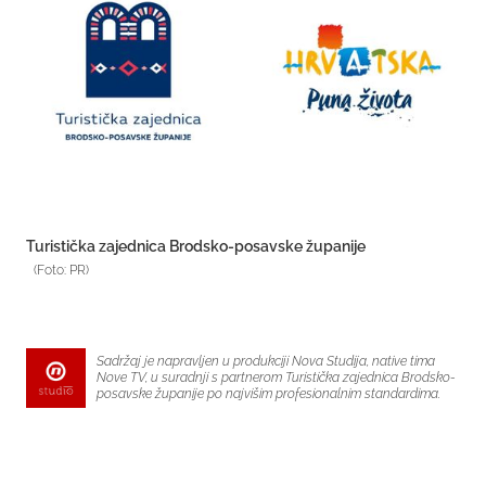
Turistička zajednica Brodsko-posavske županije
(Foto: PR)
Sadržaj je napravljen u produkciji Nova Studija, native tima
Nove TV, u suradnji s partnerom Turistička zajednica Brodsko-
posavske županije po najvišim profesionalnim standardima.