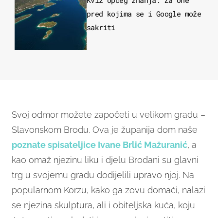
Kviz općeg znanja: Za one
pred kojima se i Google može
sakriti
Svoj odmor možete započeti u velikom gradu –
Slavonskom Brodu. Ova je županija dom naše
poznate spisateljice Ivane Brlić Mažuranić
, a
kao omaž njezinu liku i djelu Brođani su glavni
trg u svojemu gradu dodijelili upravo njoj. Na
popularnom Korzu, kako ga zovu domaći, nalazi
se njezina skulptura, ali i obiteljska kuća, koju