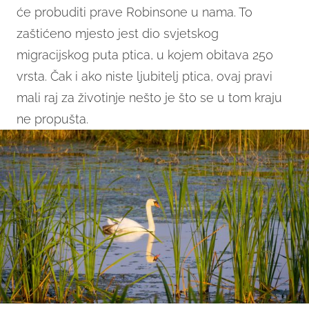
će probuditi prave Robinsone u nama. To
zaštićeno mjesto jest dio svjetskog
migracijskog puta ptica, u kojem obitava 250
vrsta. Čak i ako niste ljubitelj ptica, ovaj pravi
mali raj za životinje nešto je što se u tom kraju
ne propušta.