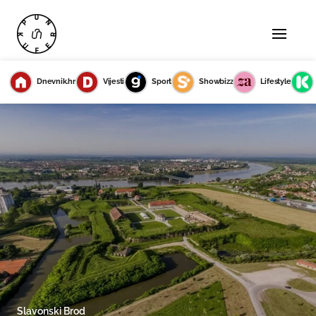
Dnevnik.hr
Vijesti
Sport
Showbizz
Lifestyle
Slavonski Brod