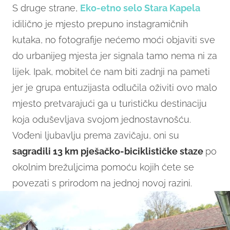
S druge strane,
Eko-etno selo Stara Kapela
idilično je mjesto prepuno instagramičnih
kutaka, no fotografije nećemo moći objaviti sve
do urbanijeg mjesta jer signala tamo nema ni za
lijek. Ipak, mobitel će nam biti zadnji na pameti
jer je grupa entuzijasta odlučila oživiti ovo malo
mjesto pretvarajući ga u turističku destinaciju
koja oduševljava svojom jednostavnošću.
Vođeni ljubavlju prema zavičaju, oni su
sagradili 13 km pješačko-biciklističke staze
po
okolnim brežuljcima pomoću kojih ćete se
povezati s prirodom na jednoj novoj razini.