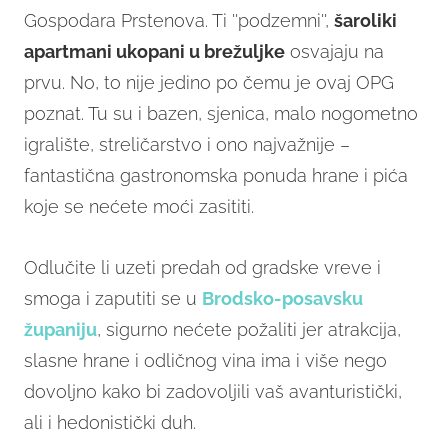
Gospodara Prstenova. Ti ''podzemni'',
šaroliki
apartmani ukopani u brežuljke
osvajaju na
prvu. No, to nije jedino po čemu je ovaj OPG
poznat. Tu su i bazen, sjenica, malo nogometno
igralište, streličarstvo i ono najvažnije –
fantastična gastronomska ponuda hrane i pića
koje se nećete moći zasititi.
Odlučite li uzeti predah od gradske vreve i
smoga i zaputiti se u
Brodsko-posavsku
županiju
, sigurno nećete požaliti jer atrakcija,
slasne hrane i odličnog vina ima i više nego
dovoljno kako bi zadovoljili vaš avanturistički,
ali i hedonistički duh.