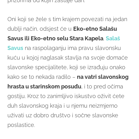
prizorima od kojih zastaje dah.
Oni koji se žele s tim krajem povezati na jedan
dublji način, odsjest će u
Eko-etno Salašu
Savus ili Eko-etno selu Stara Kapela
.
Salaš
Savus
na raspolaganju ima pravu slavonsku
kuću u kojoj naglasak stavlja na svoje domaće
slavonske specijalitete, koji se izrađuju onako
kako se to nekada radilo –
na vatri slavonskog
hrasta u starinskom posuđu
, i to pred očima
gostiju. Kroz to zanimljivo iskustvo oživit ćete
duh slavonskog kraja i u njemu neizmjerno
uživati uz dobro društvo i sočne slavonske
poslastice.