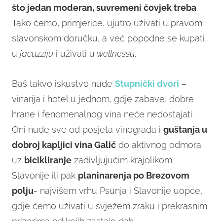
što jedan moderan, suvremeni čovjek treba
.
Tako ćemo, primjerice, ujutro uživati u pravom
slavonskom doručku, a već popodne se kupati
u
jacuzziju
i uživati u
wellnessu
.
Baš takvo iskustvo nude
Stupnički dvori
–
vinarija i hotel u jednom, gdje zabave, dobre
hrane i fenomenalnog vina neće nedostajati.
Oni nude sve od posjeta vinograda i
guštanja u
dobroj kapljici vina Galić
do aktivnog odmora
uz
bicikliranje
zadivljujućim krajolikom
Slavonije ili pak
planinarenja po Brezovom
polju
- najvišem vrhu Psunja i Slavonije uopće,
gdje ćemo uživati u svježem zraku i prekrasnim