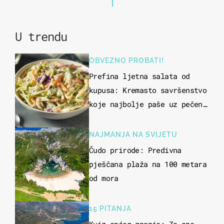
U trendu
OBVEZNO PROBATI!
Prefina ljetna salata od
kupusa: Kremasto savršenstvo
koje najbolje paše uz pečeno
meso
NAJMANJA NA SVIJETU
Čudo prirode: Predivna
pješčana plaža na 100 metara
od mora
15 PITANJA