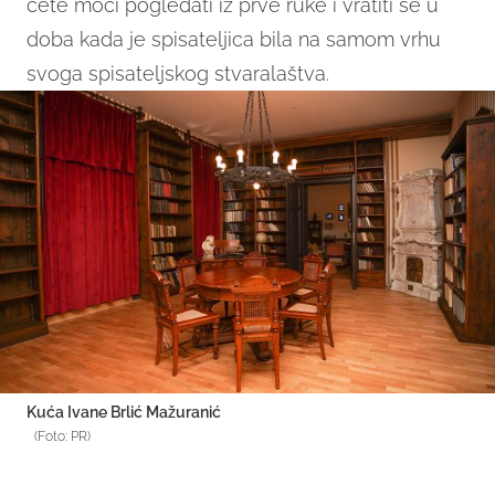
ćete moći pogledati iz prve ruke i vratiti se u
doba kada je spisateljica bila na samom vrhu
svoga spisateljskog stvaralaštva.
Kuća Ivane Brlić Mažuranić
(Foto: PR)