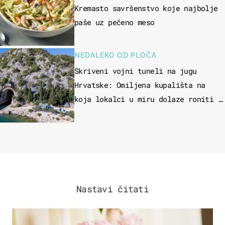
Kremasto savršenstvo koje najbolje
paše uz pečeno meso
NEDALEKO OD PLOČA
Skriveni vojni tuneli na jugu
Hrvatske: Omiljena kupališta na
koja lokalci u miru dolaze roniti i
skakati u more
Nastavi čitati
MODA & LJEPOTA