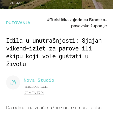
(Foto:PR)
#Turistička zajednica Brodsko-
PUTOVANJA
posavske županije
Idila u unutrašnjosti: Sjajan
vikend-izlet za parove ili
ekipu koji vole guštati u
životu
Nova Studio
31.10.2022 10:11
KOMENTARI
Da odmor ne znači nužno sunce i more, dobro