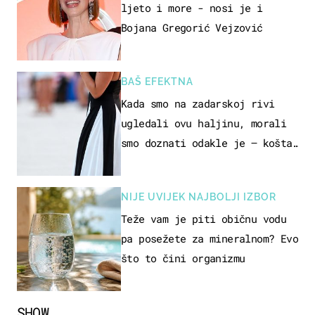
ljeto i more - nosi je i
Bojana Gregorić Vejzović
BAŠ EFEKTNA
Kada smo na zadarskoj rivi
ugledali ovu haljinu, morali
smo doznati odakle je – košta
samo 18 eura
NIJE UVIJEK NAJBOLJI IZBOR
Teže vam je piti običnu vodu
pa posežete za mineralnom? Evo
što to čini organizmu
SHOW