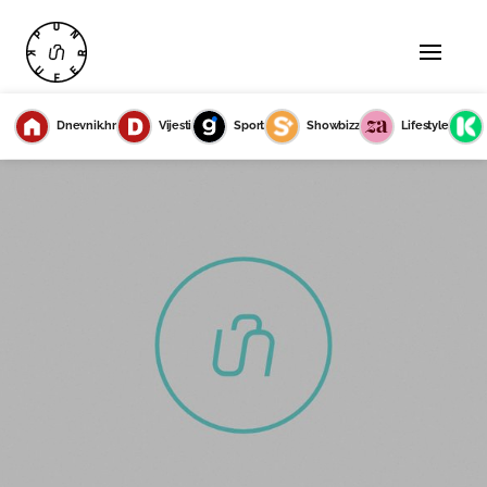
Dnevnik.hr
Vijesti
Sport
Showbizz
Lifestyle