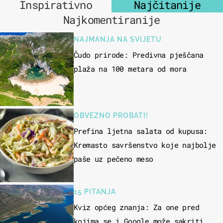
Inspirativno
Najčitanije
Najkomentiranije
NAJMANJA NA SVIJETU
Čudo prirode: Predivna pješčana
plaža na 100 metara od mora
OBVEZNO PROBATI!
Prefina ljetna salata od kupusa:
Kremasto savršenstvo koje najbolje
paše uz pečeno meso
15 PITANJA
Kviz općeg znanja: Za one pred
kojima se i Google može sakriti