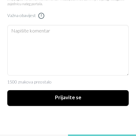
zajednicu našeg portala.
Važna obavijest
!
1500 znakova preostalo
Prijavite se