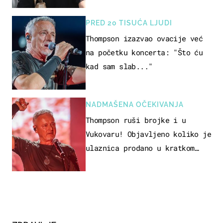
PRED 20 TISUĆA LJUDI
Thompson izazvao ovacije već
na početku koncerta: "Što ću
kad sam slab..."
NADMAŠENA OČEKIVANJA
Thompson ruši brojke i u
Vukovaru! Objavljeno koliko je
ulaznica prodano u kratkom
vremenu