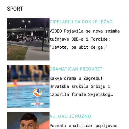
SPORT
CIPELARILI GA DOK JE LEŽAO
VIDEO Pojavila se nova snimka
tučnjave BBB-a i Torcide:
"Je*ote, pa ubit će ga!"
DRAMATIČAN PREOKRET
Kakva drama u Zagrebu!
Hrvatska srušila Srbiju i
izborila finale Svjetskog
prvenstva
AU, OVO JE RUŽNO
Poznati analitičar popljuvao