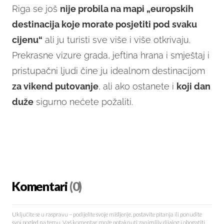
Riga se još
nije probila na mapi „europskih
destinacija koje morate posjetiti pod svaku
cijenu“
ali ju turisti sve više i više otkrivaju.
Prekrasne vizure grada, jeftina hrana i smještaj i
pristupačni ljudi čine ju idealnom destinacijom
za vikend putovanje
, ali ako ostanete i
koji dan
duže
sigurno nećete požaliti.
Komentari
(0)
Uključite se u raspravu – podijelite svoje mišljenje, postavite pitanja ili ponudite
svoj pogled na temu. Vaš komentar može potaknuti zanimljiv dijalog i obogatiti