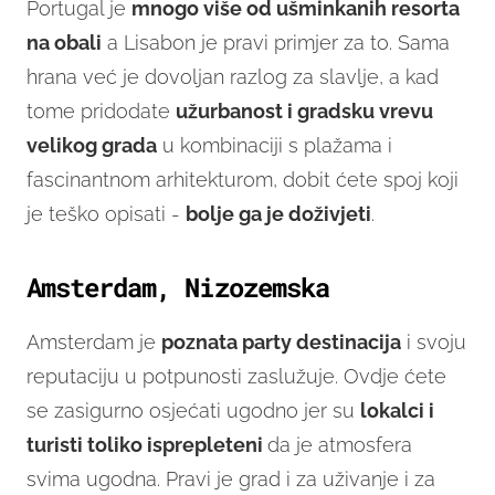
Portugal je
mnogo više od ušminkanih resorta
na obali
a Lisabon je pravi primjer za to. Sama
hrana već je dovoljan razlog za slavlje, a kad
tome pridodate
užurbanost i gradsku vrevu
velikog grada
u kombinaciji s plažama i
fascinantnom arhitekturom, dobit ćete spoj koji
je teško opisati -
bolje ga je doživjeti
.
Amsterdam, Nizozemska
Amsterdam je
poznata party destinacija
i svoju
reputaciju u potpunosti zaslužuje. Ovdje ćete
se zasigurno osjećati ugodno jer su
lokalci i
turisti toliko isprepleteni
da je atmosfera
svima ugodna. Pravi je grad i za uživanje i za