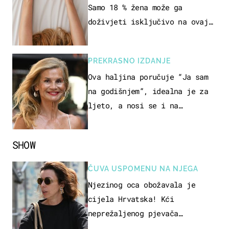
Samo 18 % žena može ga
doživjeti isključivo na ovaj
način
PREKRASNO IZDANJE
Ova haljina poručuje “Ja sam
na godišnjem”, idealna je za
ljeto, a nosi se i na
zagrebačkoj špici
SHOW
ČUVA USPOMENU NA NJEGA
Njezinog oca obožavala je
cijela Hrvatska! Kći
neprežaljenog pjevača
projurila špicom na dva kotača