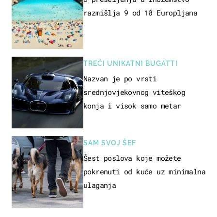
razmišlja 9 od 10 Europljana
TREĆI UNIKATNI BUGATTI
Nazvan je po vrsti
srednjovjekovnog viteškog
konja i visok samo metar
SAM SVOJ ŠEF
Šest poslova koje možete
pokrenuti od kuće uz minimalna
ulaganja