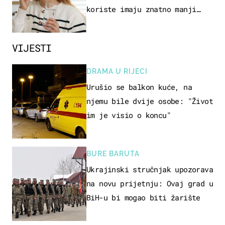
koriste imaju znatno manji
rizik od ovoga
VIJESTI
DRAMA U RIJECI
Urušio se balkon kuće, na
njemu bile dvije osobe: "Život
im je visio o koncu"
BURE BARUTA
Ukrajinski stručnjak upozorava
na novu prijetnju: Ovaj grad u
BiH-u bi mogao biti žarište