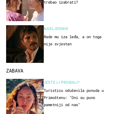
trebao izabrati?
NASLJEDNIK
Rade mu iza leđa, a on toga
nije svjestan
ZABAVA
JESTE LI PROBALI?
Turisticu oduševila ponuda u
Primoštenu: "Oni su puno
pametniji od nas"