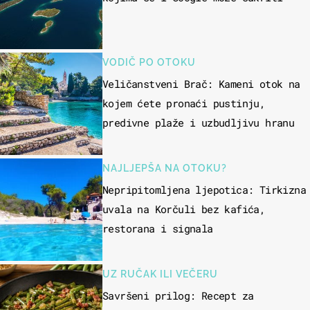
VODIČ PO OTOKU
Veličanstveni Brač: Kameni otok na
kojem ćete pronaći pustinju,
predivne plaže i uzbudljivu hranu
NAJLJEPŠA NA OTOKU?
Nepripitomljena ljepotica: Tirkizna
uvala na Korčuli bez kafića,
restorana i signala
UZ RUČAK ILI VEČERU
Savršeni prilog: Recept za