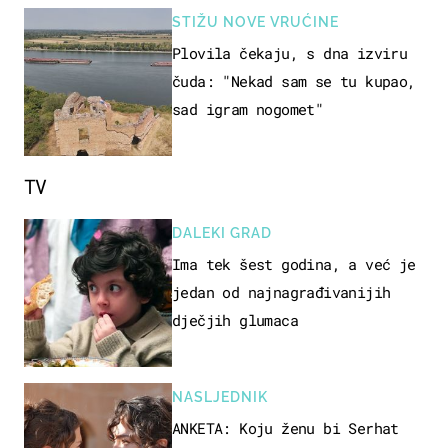
STIŽU NOVE VRUĆINE
Plovila čekaju, s dna izviru
čuda: "Nekad sam se tu kupao,
sad igram nogomet"
TV
DALEKI GRAD
Ima tek šest godina, a već je
jedan od najnagrađivanijih
dječjih glumaca
NASLJEDNIK
ANKETA: Koju ženu bi Serhat