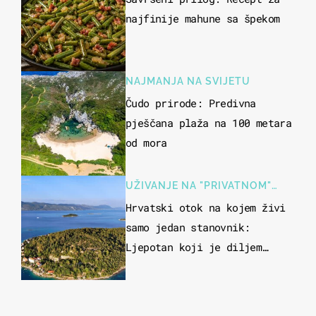
najfinije mahune sa špekom
NAJMANJA NA SVIJETU
Čudo prirode: Predivna
pješčana plaža na 100 metara
od mora
UŽIVANJE NA "PRIVATNOM"
OTOKU
Hrvatski otok na kojem živi
samo jedan stanovnik:
Ljepotan koji je diljem
svijeta poznat po svojem
"bijelom zlatu"