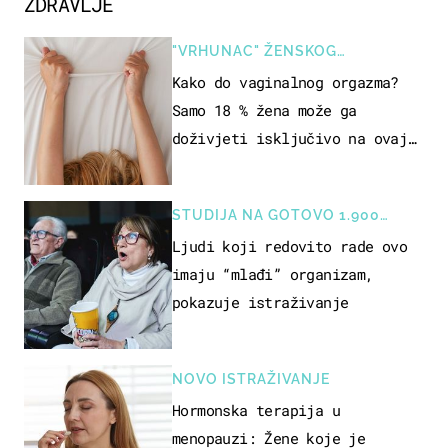
ZDRAVLJE
"VRHUNAC" ŽENSKOG
SEKSUALNOG ISKUSTVA
Kako do vaginalnog orgazma?
Samo 18 % žena može ga
doživjeti isključivo na ovaj
način
STUDIJA NA GOTOVO 1.900
OSOBA
Ljudi koji redovito rade ovo
imaju “mlađi” organizam,
pokazuje istraživanje
NOVO ISTRAŽIVANJE
Hormonska terapija u
menopauzi: Žene koje je