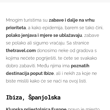
Mnogim turistima su
zabave i dalje na vrhu
prioriteta
, a kako epidemija, barem se tako čini,
polako jenjava i mjere se ublažavaju
, zabave
se polako ali sigurno vraćaju. Sa stranice
thetravel.com
donosimo neke od gradova s
kojima nećete pogriješiti, te ćete se svakako
dobro zabaviti. Među njima ima
poznatih
destinacija poput Ibize
, ali i nekih za koje ne
biste mislili kako će se naći na ovoj listi.
Ibiza, Španjolska
Klupska prijestolnica Europe
pravo je mjesto