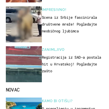
IMPRESIVNO!
Scena iz Srbije fascinirala
društvene mreže! Pogledajte
neobičnog ljubimca
ZANIMLJIVO
Registracija iz SAD-a postala
hit u Hrvatskoj! Pogledajte
zašto
NOVAC
KAMO BI OTIŠLI?
O preseljenju u inozemstvo