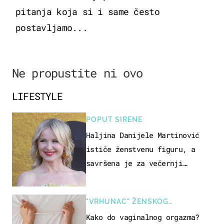
pitanja koja si i same često
postavljamo...
Ne propustite ni ovo
LIFESTYLE
POPUT SIRENE
Haljina Danijele Martinović
ističe ženstvenu figuru, a
savršena je za večernji
izlazak na moru
"VRHUNAC" ŽENSKOG
SEKSUALNOG ISKUSTVA
Kako do vaginalnog orgazma?