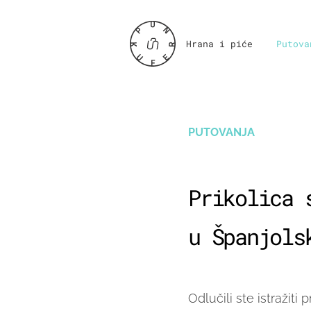
Hrana i piće
Putova
PUTOVANJA
Prikolica 
u Španjols
Odlučili ste istražiti 