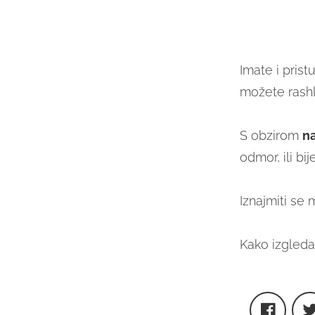
Imate i prist
možete rashl
S obzirom
na
odmor, ili b
Iznajmiti se
Kako izgleda 