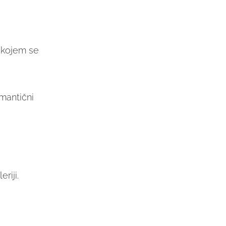
 kojem se
omantični
riji.