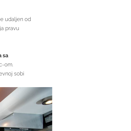
je udaljen od
lja pravu
a sa
wc-om.
evnoj sobi