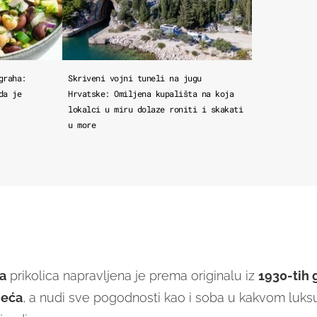
graha:
Skriveni vojni tuneli na jugu
da je
Hrvatske: Omiljena kupališta na koja
lokalci u miru dolaze roniti i skakati
u more
a
prikolica napravljena je prema originalu iz
1930-tih 
jeća
, a nudi sve pogodnosti kao i soba u kakvom luk