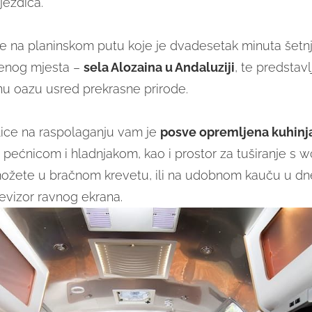
jezdica.
je na planinskom putu koje je dvadesetak minuta šetn
jenog mjesta –
sela Alozaina u Andaluziji
, te predstav
u oazu usred prekrasne prirode.
lice na raspolaganju vam je
posve opremljena kuhinj
, pećnicom i hladnjakom, kao i prostor za tuširanje s 
ožete u bračnom krevetu, ili na udobnom kauču u dn
levizor ravnog ekrana.