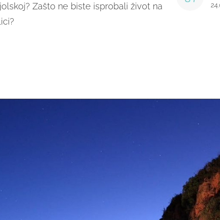
olskoj? Zašto ne biste isprobali život na
24
ici?