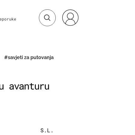
eporuke
#savjeti za putovanja
u avanturu
S.L.