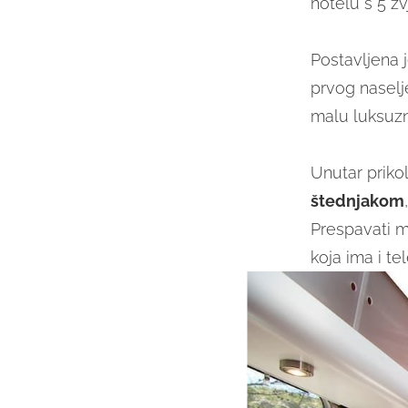
hotelu s 5 zv
Postavljena 
prvog nasel
malu luksuzn
Unutar priko
štednjakom
Prespavati m
koja ima i te