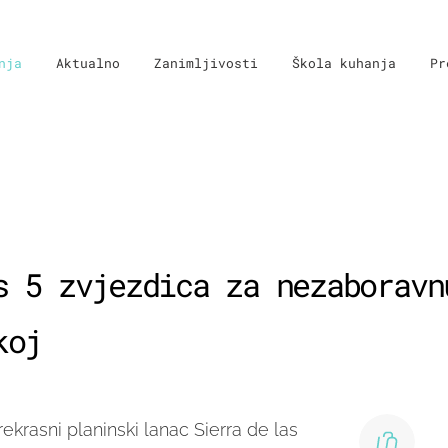
nja
Aktualno
Zanimljivosti
Škola kuhanja
Pr
s 5 zvjezdica za nezaboravn
koj
prekrasni planinski lanac Sierra de las