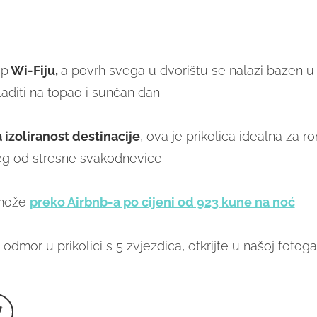
up
Wi-Fiju,
a povrh svega u dvorištu se nalazi bazen u
aditi na topao i sunčan dan.
 izoliranost destinacije
, ova je prikolica idealna za r
ijeg od stresne svakodnevice.
 može
preko Airbnb-a po cijeni od 923 kune na noć
.
odmor u prikolici s 5 zvjezdica, otkrijte u našoj fotogale