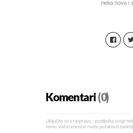
neka nova i 
Komentari
(0)
Uključite se u raspravu – podijelite svoje miš
temu. Vaš komentar može potaknuti zanimljiv 