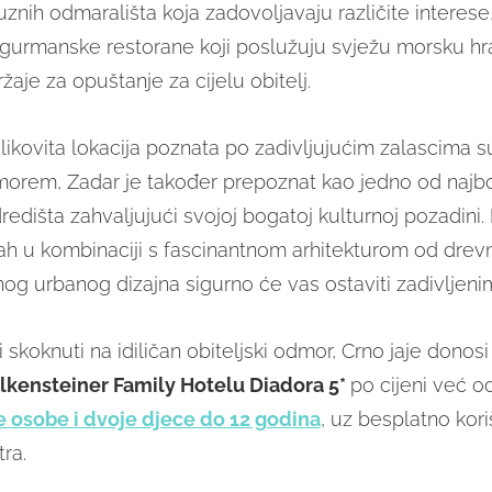
uznih odmarališta koja zadovoljavaju različite interese,
, gurmanske restorane koji poslužuju svježu morsku hr
žaje za opuštanje za cijelu obitelj.
slikovita lokacija poznata po zadivljujućim zalascima 
orem, Zadar je također prepoznat kao jedno od najbo
edišta zahvaljujući svojoj bogatoj kulturnoj pozadini. K
h u kombinaciji s fascinantnom arhitekturom od drevn
g urbanog dizajna sigurno će vas ostaviti zadivljeni
 vi skoknuti na idiličan obiteljski odmor, Crno jaje dono
lkensteiner Family Hotelu Diadora 5*
po cijeni već o
e osobe i dvoje djece do 12 godina
, uz besplatno kori
ra.