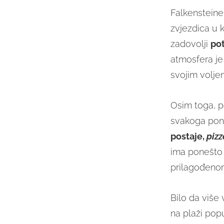
Falkensteiner
zvjezdica u k
zadovolji
pot
atmosfera je
svojim volje
Osim toga, po
svakoga pon
postaje,
pizz
ima ponešto 
prilagođeno
Bilo da više 
na plaži popu