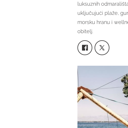
luksuznih odmarališta
uključujući plaže, g
morsku hranu i welln
obitelj.