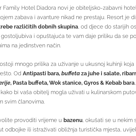
 Family Hotel Diadora novi je obiteljsko-zabavni hotel
ojem zabava i avanture nikad ne prestaju. Resort je di
rebe različitih dobnih skupina
, od djece do starijih o
 gostoljubiva i opuštajuća te vam daje priliku da se p
nima na jedinstven način.
stoji mnogo prilika za uživanje u ukusnoj kuhinji koja
ešto. Od
Antipasti bara,
buffeta
za juhe i salate, ribar
erije
, Pasta buffeta, Wok stanice, Gyros & Kebab bara
kako bi vaša obitelj mogla uživati u kulinarskom puto
m svim članovima.
volite provoditi vrijeme u
bazenu
, okušati se u nekim
t odbojke ili istraživati obližnja turistička mjesta, uvije