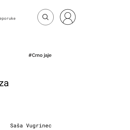
eporuke
#Crno jaje
za
Saša Vugrinec