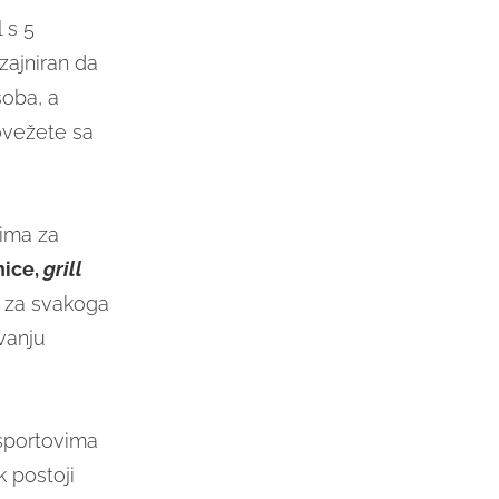
 s 5
zajniran da
soba, a
ovežete sa
 ima za
nice,
grill
, za svakoga
vanju
 sportovima
k postoji