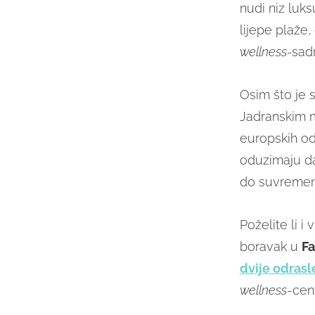
nudi niz luks
lijepe plaže
wellness-
sadr
Osim što je 
Jadranskim m
europskih odr
oduzimaju da
do suvremeno
Poželite li i
boravak u
Fa
dvije odrasl
wellness
-cent