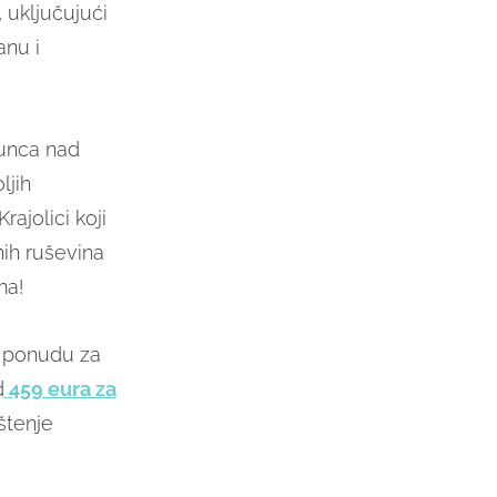
 uključujući
anu i
sunca nad
ljih
rajolici koji
ih ruševina
ma!
si ponudu za
d
459 eura za
štenje