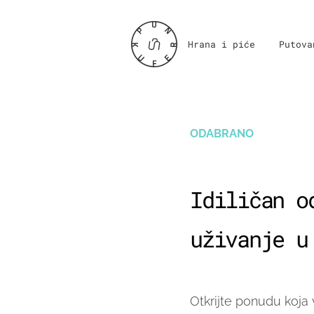
Hrana i piće
Putova
ODABRANO
Idiličan o
uživanje u
Otkrijte ponudu koja 