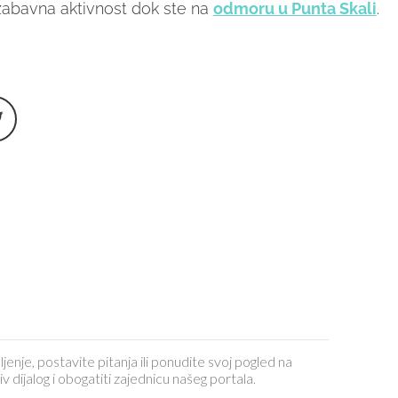
zabavna aktivnost dok ste na
odmoru u Punta Skali
.
ljenje, postavite pitanja ili ponudite svoj pogled na
dijalog i obogatiti zajednicu našeg portala.