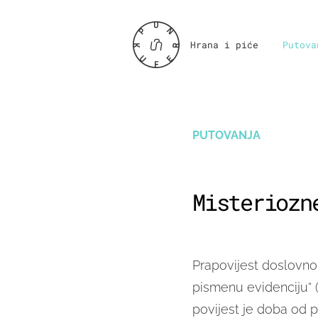
Hrana i piće
Putova
PUTOVANJA
Misteriozn
Prapovijest doslovno 
pismenu evidenciju“ (o
povijest je doba od p