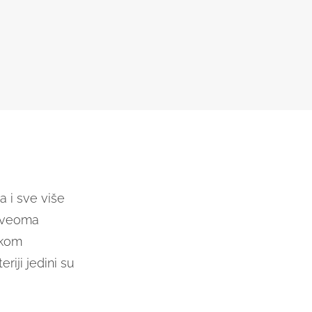
a i sve više
i veoma
ekom
eriji jedini su