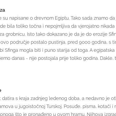
iza
 su napisane o drevnom Egiptu. Tako sada znamo da j
de bila toliko točna i nepojmljiva da vjerojatno nikada 
za grobnicu. Isto tako dokazano je da je do erozije Sf
e ovo područje postalo pustinja, pred 9000 godina, s t
bi Sfinga mogla biti i puno starija od toga. A egipatska c
emo danas - nije postojala prije toliko godina. Dakle, 
e
t datira s kraja zadnjeg ledenog doba, a nedavno je ot
mova u jugoistočnoj Turskoj. Posuđe, pisma, kotači i 
onoga što je pronađeno u ovom hramu. Njihova izgra