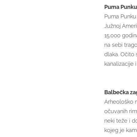
Puma Punku
Puma Punku j
Južnoj Americ
15.000 godina
na sebi trago
dlaka. Očito 
kanalizacije 
Balbečka za
Arheološko n
očuvanih rim
neki teže i 
kojeg je kam