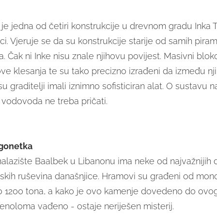
e jedna od četiri konstrukcije u drevnom gradu Inka 
i. Vjeruje se da su konstrukcije starije od samih pirami
. Čak ni Inke nisu znale njihovu povijest. Masivni blo
ve klesanja te su tako precizno izrađeni da između nji
su graditelji imali iznimno sofisticiran alat. O sustavu 
i vodovoda ne treba pričati.
gonetka
alazište Baalbek u Libanonu ima neke od najvažnijih 
skih ruševina današnjice. Hramovi su građeni od monol
do 1200 tona, a kako je ovo kamenje dovedeno do ovog 
enoloma vađeno - ostaje neriješen misterij.