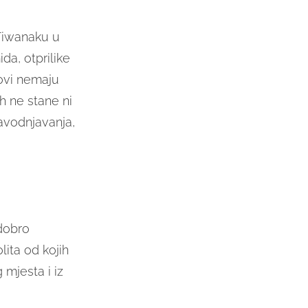
Tiwanaku u
da, otprilike
kovi nemaju
h ne stane ni
navodnjavanja,
dobro
ita od kojih
mjesta i iz