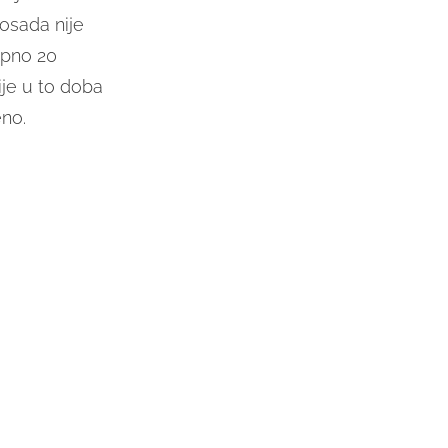
dosada nije
kupno 20
ije u to doba
no.