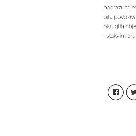
podrazumijeva
bila poveziva
okruglih obje
i stakvim or