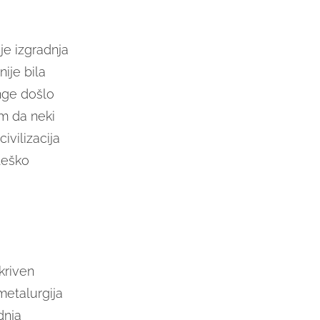
e izgradnja
nije bila
inge došlo
im da neki
ivilizacija
teško
kriven
metalurgija
dnja