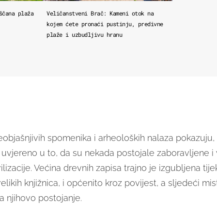
ščana plaža
Veličanstveni Brač: Kameni otok na
kojem ćete pronaći pustinju, predivne
plaže i uzbudljivu hranu
eobjašnjivih spomenika i arheoloških nalaza pokazuju, 
 uvjereno u to, da su nekada postojale zaboravljene 
lizacije. Većina drevnih zapisa trajno je izgubljena tij
likih knjižnica, i općenito kroz povijest, a sljedeći mist
a njihovo postojanje.