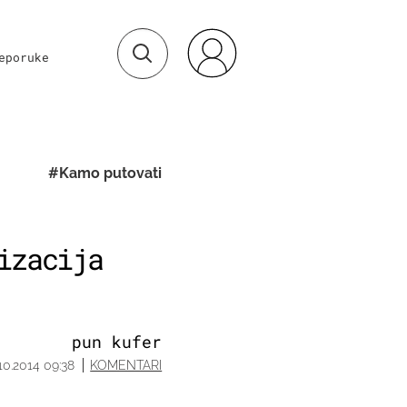
eporuke
#Kamo putovati
izacija
pun kufer
.10.2014 09:38
KOMENTARI