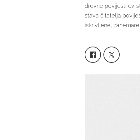
drevne povijesti čvrs
stava čitatelja povij
iskrivljene, zanemaren