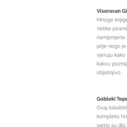
Visoravan G
Mnoge knjige
Velike pirami
namijenjena 
prije nego j
vjeruju kako 
kakvu poznaj
objašnjivo...
Gobleki Tep
Ovaj lokalite
kompleks hra
samo su dio 