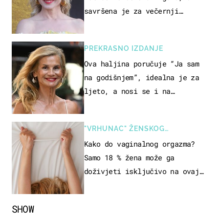
savršena je za večernji
izlazak na moru
PREKRASNO IZDANJE
Ova haljina poručuje “Ja sam
na godišnjem”, idealna je za
ljeto, a nosi se i na
zagrebačkoj špici
"VRHUNAC" ŽENSKOG
SEKSUALNOG ISKUSTVA
Kako do vaginalnog orgazma?
Samo 18 % žena može ga
doživjeti isključivo na ovaj
način
SHOW