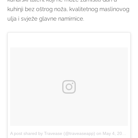
kuhinji bez oštrog noža, kvalitetnog maslinovog
ulja i svježe glavne namirnice.
A post shared by Travease (@traveaseapp)
on
May 4, 2017 at 8:04am PDT