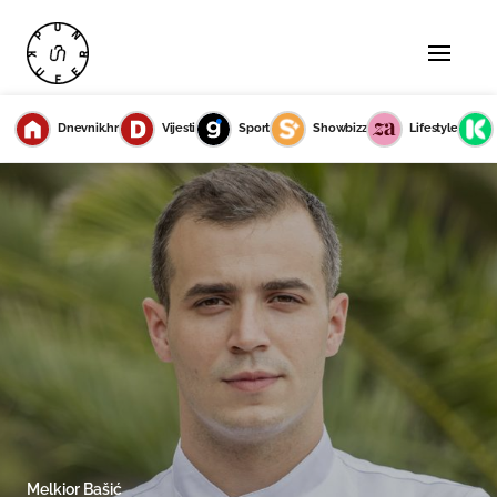
Dnevnik.hr
Vijesti
Sport
Showbizz
Lifestyle
Melkior Bašić