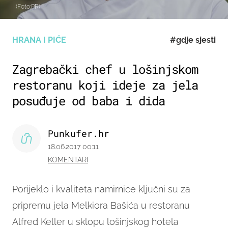
(Foto:PR)
HRANA I PIĆE
#gdje sjesti
Zagrebački chef u lošinjskom
restoranu koji ideje za jela
posuđuje od baba i dida
Punkufer.hr
18.06.2017 00:11
KOMENTARI
Porijeklo i kvaliteta namirnice ključni su za
pripremu jela Melkiora Bašića u restoranu
Alfred Keller u sklopu lošinjskog hotela