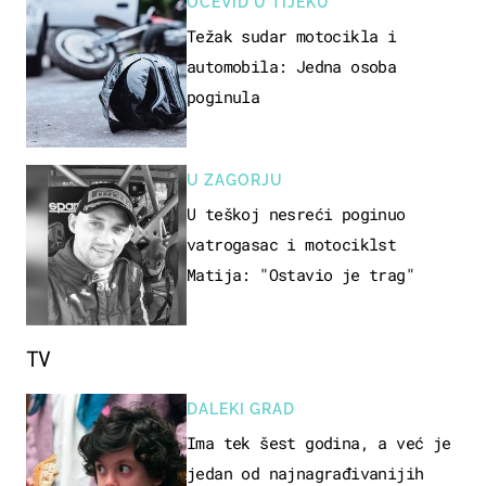
OČEVID U TIJEKU
Težak sudar motocikla i
automobila: Jedna osoba
poginula
U ZAGORJU
U teškoj nesreći poginuo
vatrogasac i motociklst
Matija: "Ostavio je trag"
TV
DALEKI GRAD
Ima tek šest godina, a već je
jedan od najnagrađivanijih