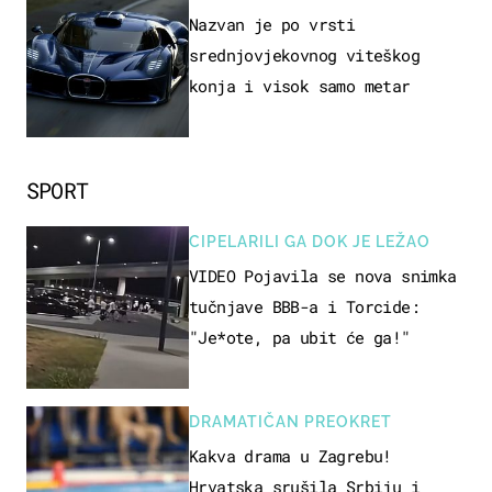
Nazvan je po vrsti
srednjovjekovnog viteškog
konja i visok samo metar
SPORT
CIPELARILI GA DOK JE LEŽAO
VIDEO Pojavila se nova snimka
tučnjave BBB-a i Torcide:
"Je*ote, pa ubit će ga!"
DRAMATIČAN PREOKRET
Kakva drama u Zagrebu!
Hrvatska srušila Srbiju i