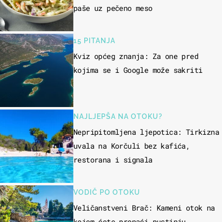
paše uz pečeno meso
15 PITANJA
Kviz općeg znanja: Za one pred
kojima se i Google može sakriti
NAJLJEPŠA NA OTOKU?
Nepripitomljena ljepotica: Tirkizna
uvala na Korčuli bez kafića,
restorana i signala
VODIČ PO OTOKU
Veličanstveni Brač: Kameni otok na
kojem ćete pronaći pustinju,