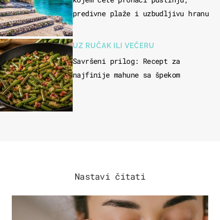
predivne plaže i uzbudljivu hranu
UZ RUČAK ILI VEČERU
Savršeni prilog: Recept za
najfinije mahune sa špekom
Nastavi čitati
MODA & LJEPOTA