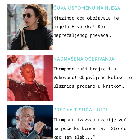
ČUVA USPOMENU NA NJEGA
Njezinog oca obožavala je
cijela Hrvatska! Kći
neprežaljenog pjevača
projurila špicom na dva kotača
NADMAŠENA OČEKIVANJA
Thompson ruši brojke i u
Vukovaru! Objavljeno koliko je
ulaznica prodano u kratkom
vremenu
PRED 20 TISUĆA LJUDI
Thompson izazvao ovacije već
na početku koncerta: "Što ću
kad sam slab..."