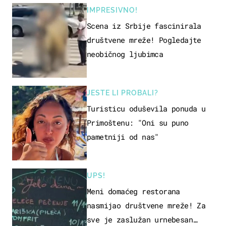
IMPRESIVNO!
Scena iz Srbije fascinirala
društvene mreže! Pogledajte
neobičnog ljubimca
JESTE LI PROBALI?
Turisticu oduševila ponuda u
Primoštenu: "Oni su puno
pametniji od nas"
UPS!
Meni domaćeg restorana
nasmijao društvene mreže! Za
sve je zaslužan urnebesan