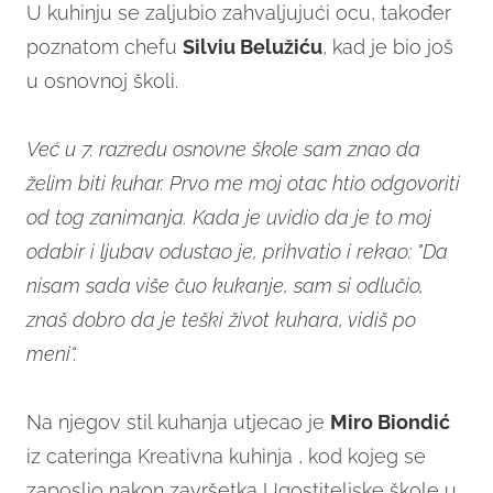
U kuhinju se zaljubio zahvaljujući ocu, također
poznatom chefu
Silviu Belužiću
, kad je bio još
u osnovnoj školi.
Već u 7. razredu osnovne škole sam znao da
želim biti kuhar. Prvo me moj otac htio odgovoriti
od tog zanimanja. Kada je uvidio da je to moj
odabir i ljubav odustao je, prihvatio i rekao: "Da
nisam sada više čuo kukanje, sam si odlučio,
znaš dobro da je teški život kuhara, vidiš po
meni“.
Na njegov stil kuhanja utjecao je
Miro Biondić
iz cateringa Kreativna kuhinja , kod kojeg se
zaposlio nakon završetka Ugostiteljske škole u