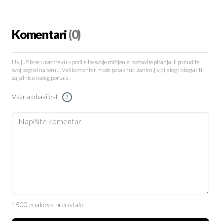
Komentari
(0)
Uključite se u raspravu – podijelite svoje mišljenje, postavite pitanja ili ponudite
svoj pogled na temu. Vaš komentar može potaknuti zanimljiv dijalog i obogatiti
zajednicu našeg portala.
Važna obavijest
!
1500 znakova preostalo