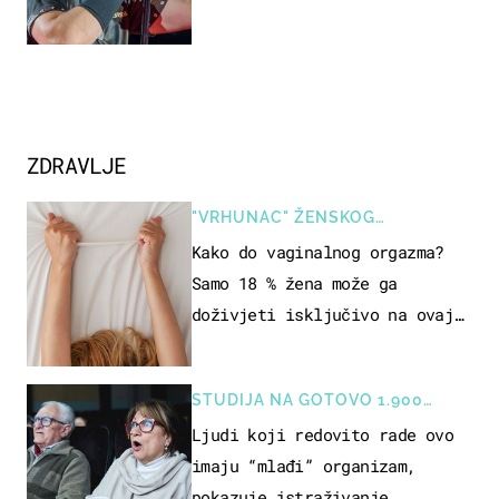
ZDRAVLJE
"VRHUNAC" ŽENSKOG
SEKSUALNOG ISKUSTVA
Kako do vaginalnog orgazma?
Samo 18 % žena može ga
doživjeti isključivo na ovaj
način
STUDIJA NA GOTOVO 1.900
OSOBA
Ljudi koji redovito rade ovo
imaju “mlađi” organizam,
pokazuje istraživanje