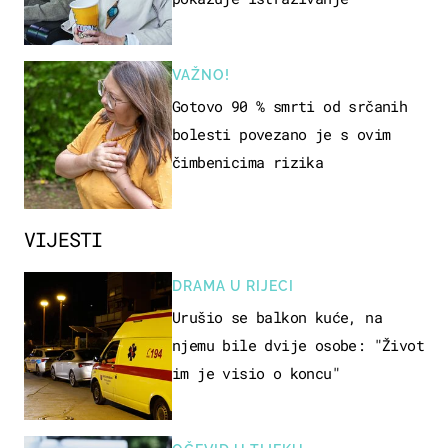
VAŽNO!
Gotovo 90 % smrti od srčanih
bolesti povezano je s ovim
čimbenicima rizika
VIJESTI
DRAMA U RIJECI
Urušio se balkon kuće, na
njemu bile dvije osobe: "Život
im je visio o koncu"