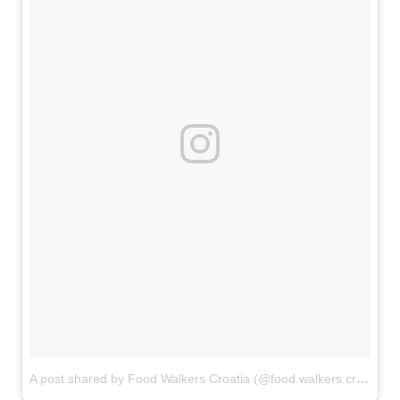
A post shared by Food Walkers Croatia (@food.walkers.croatia)
o