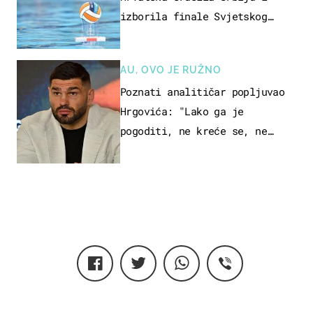
izborila finale Svjetskog
prvenstva
AU, OVO JE RUŽNO
Poznati analitičar popljuvao
Hrgovića: "Lako ga je
pogoditi, ne kreće se, ne
koristi noge..."