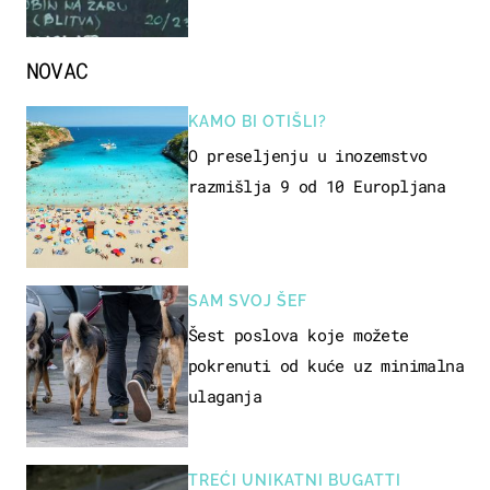
naziv jela
NOVAC
KAMO BI OTIŠLI?
O preseljenju u inozemstvo
razmišlja 9 od 10 Europljana
SAM SVOJ ŠEF
Šest poslova koje možete
pokrenuti od kuće uz minimalna
ulaganja
TREĆI UNIKATNI BUGATTI