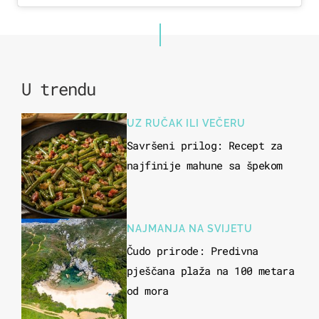
U trendu
UZ RUČAK ILI VEČERU
Savršeni prilog: Recept za
najfinije mahune sa špekom
NAJMANJA NA SVIJETU
Čudo prirode: Predivna
pješčana plaža na 100 metara
od mora