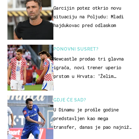
Garcijin potez otkrio novu
situaciju na Poljudu: Mladi
hajdukovac pred odlaskom
PONOVNI SUSRET?
Newcastle prodao tri glavna
igrača, novi trener uperio
prstom u Hrvata: "Želim
njega!"
GDJE ĆE SAD?
U Dinamu je prošle godine
predstavljen kao mega
transfer, danas je pao najniže
u karijeri