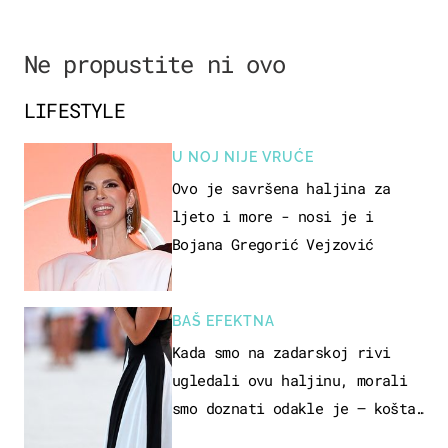
Ne propustite ni ovo
LIFESTYLE
U NOJ NIJE VRUĆE
Ovo je savršena haljina za
ljeto i more - nosi je i
Bojana Gregorić Vejzović
BAŠ EFEKTNA
Kada smo na zadarskoj rivi
ugledali ovu haljinu, morali
smo doznati odakle je – košta
samo 18 eura