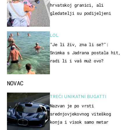
hrvatskoj granici, ali
gledatelji su podijeljeni
LOL
"Je li živ, zna li se?":
Snimka s Jadrana postala hit,
radi li i vaš muž ovo?
NOVAC
TREĆI UNIKATNI BUGATTI
Nazvan je po vrsti
srednjovjekovnog viteškog
konja i visok samo metar