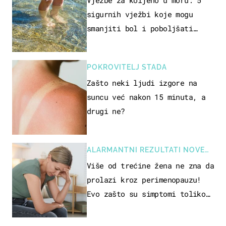
sigurnih vježbi koje mogu
smanjiti bol i poboljšati
pokretljivost
POKROVITELJ STADA
Zašto neki ljudi izgore na
suncu već nakon 15 minuta, a
drugi ne?
ALARMANTNI REZULTATI NOVE
STUDIJE
Više od trećine žena ne zna da
prolazi kroz perimenopauzu!
Evo zašto su simptomi toliko
zbunjujući