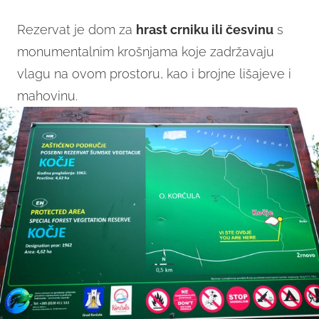
Rezervat je dom za
hrast crniku ili česvinu
s
monumentalnim krošnjama koje zadržavaju
vlagu na ovom prostoru, kao i brojne lišajeve i
mahovinu.