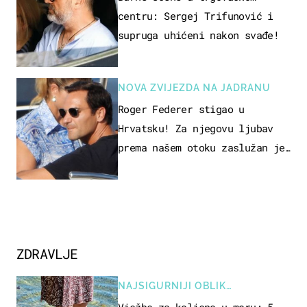
centru: Sergej Trifunović i
supruga uhićeni nakon svađe!
NOVA ZVIJEZDA NA JADRANU
Roger Federer stigao u
Hrvatsku! Za njegovu ljubav
prema našem otoku zaslužan je
jedan poznati Hrvat
ZDRAVLJE
NAJSIGURNIJI OBLIK
REKREACIJE
Vježbe za koljeno u moru: 5