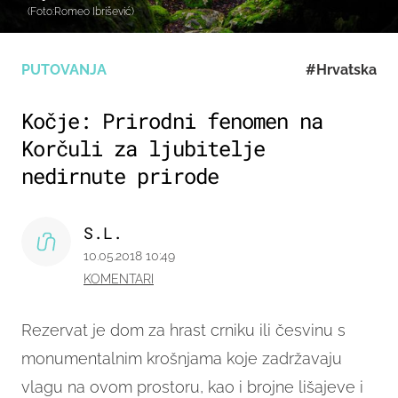
(Foto:Romeo Ibrišević)
PUTOVANJA
#Hrvatska
Kočje: Prirodni fenomen na
Korčuli za ljubitelje
nedirnute prirode
S.L.
10.05.2018 10:49
KOMENTARI
Rezervat je dom za hrast crniku ili česvinu s
monumentalnim krošnjama koje zadržavaju
vlagu na ovom prostoru, kao i brojne lišajeve i