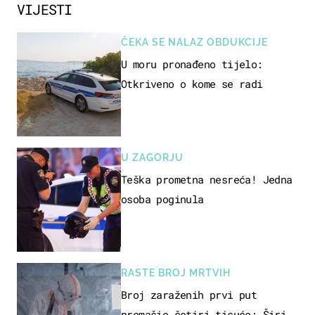
VIJESTI
ČEKA SE NALAZ OBDUKCIJE
U moru pronađeno tijelo:
Otkriveno o kome se radi
U ZAGORJU
Teška prometna nesreća! Jedna
osoba poginula
RASTE BROJ MRTVIH
Broj zaraženih prvi put
premašio četiri tisuće: Širi