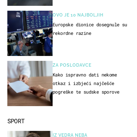
OVO JE 10 NAJBOLJIH
Europske dionice dosegnule su
rekordne razine
ZA POSLODAVCE
Kako ispravno dati nekome
otkaz i izbjeći najčešće
pogreške te sudske sporove
SPORT
IZ VEDRA NEBA