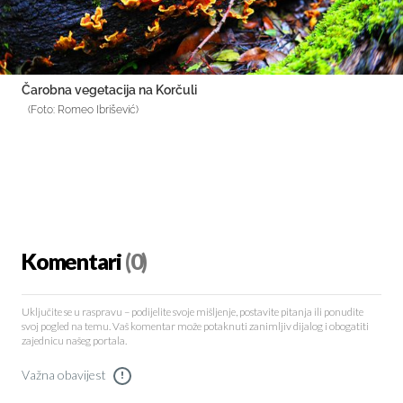
Čarobna vegetacija na Korčuli
(Foto: Romeo Ibrišević)
Komentari
(0)
Uključite se u raspravu – podijelite svoje mišljenje, postavite pitanja ili ponudite
svoj pogled na temu. Vaš komentar može potaknuti zanimljiv dijalog i obogatiti
zajednicu našeg portala.
Važna obavijest
!