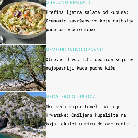
OBVEZNO PROBATI!
Prefina ljetna salata od kupusa:
Kremasto savršenstvo koje najbolje
paše uz pečeno meso
NEVJEROJATNO OPASNO
Otrovno drvo: Tihi ubojica koji je
najopasniji kada padne kiša
NEDALEKO OD PLOČA
Skriveni vojni tuneli na jugu
Hrvatske: Omiljena kupališta na
koja lokalci u miru dolaze roniti i
skakati u more