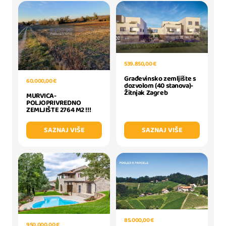
539.850,00 €
Građevinsko zemljište s
60.000,00 €
dozvolom (40 stanova)-
Žitnjak Zagreb
MURVICA-
POLJOPRIVREDNO
ZEMLJIŠTE 2764 M2 !!!
SAZNAJ VIŠE
SAZNAJ VIŠE
85.000,00 €
950.000,00 €