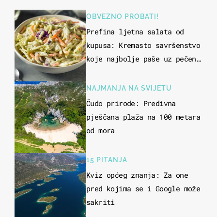
OBVEZNO PROBATI!
Prefina ljetna salata od
kupusa: Kremasto savršenstvo
koje najbolje paše uz pečeno
meso
NAJMANJA NA SVIJETU
Čudo prirode: Predivna
pješčana plaža na 100 metara
od mora
15 PITANJA
Kviz općeg znanja: Za one
pred kojima se i Google može
sakriti