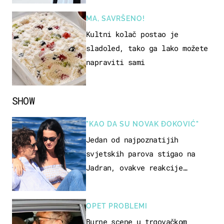
MA, SAVRŠENO!
Kultni kolač postao je
sladoled, tako ga lako možete
napraviti sami
SHOW
"KAO DA SU NOVAK ĐOKOVIĆ"
Jedan od najpoznatijih
svjetskih parova stigao na
Jadran, ovakve reakcije
vjerojatno nisu očekivali
OPET PROBLEMI
Burne scene u trgovačkom