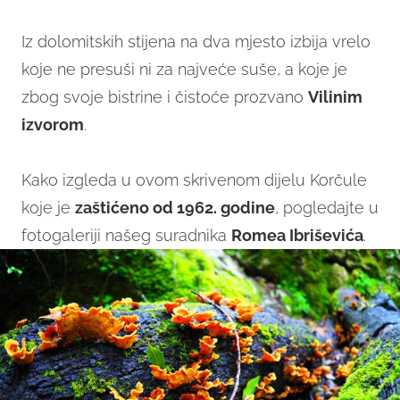
Iz dolomitskih stijena na dva mjesto izbija vrelo
koje ne presuši ni za najveće suše, a koje je
zbog svoje bistrine i čistoće prozvano
Vilinim
izvorom
.
Kako izgleda u ovom skrivenom dijelu Korčule
koje je
zaštićeno od 1962. godine
, pogledajte u
fotogaleriji našeg suradnika
Romea Ibriševića
.