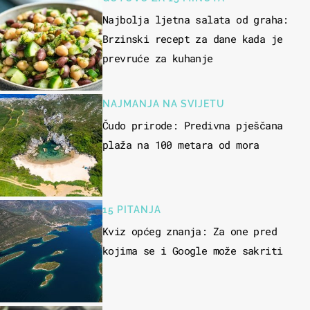
Najbolja ljetna salata od graha:
Brzinski recept za dane kada je
prevruće za kuhanje
NAJMANJA NA SVIJETU
Čudo prirode: Predivna pješčana
plaža na 100 metara od mora
15 PITANJA
Kviz općeg znanja: Za one pred
kojima se i Google može sakriti