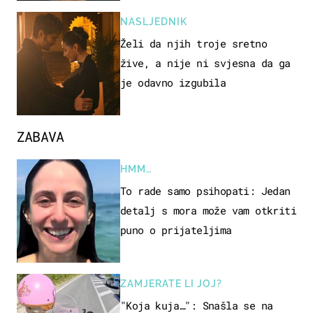
NASLJEDNIK
Želi da njih troje sretno
žive, a nije ni svjesna da ga
je odavno izgubila
ZABAVA
HMM…
To rade samo psihopati: Jedan
detalj s mora može vam otkriti
puno o prijateljima
ZAMJERATE LI JOJ?
"Koja kuja…": Snašla se na