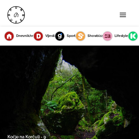
Dnevnik.hr
Vijesti
Sport
Showbizz
Lifestyle
Kočje na Korčuli - 9