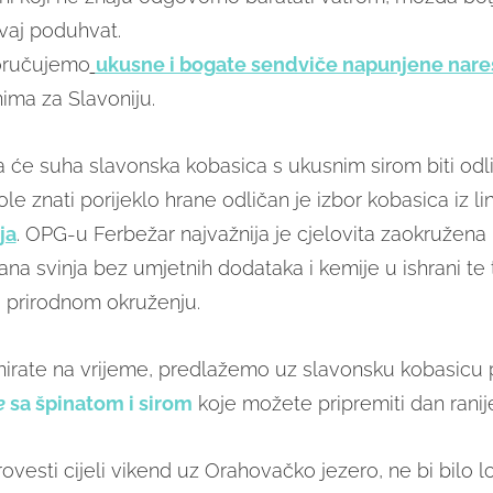
vaj poduhvat.
poručujemo
ukusne i bogate sendviče napunjene nar
nima za Slavoniju.
 će suha slavonska kobasica s ukusnim sirom biti odli
ole znati porijeklo hrane odličan je izbor kobasica iz li
ja
. OPG-u Ferbežar najvažnija je cjelovita zaokružena 
ana svinja bez umjetnih dodataka i kemije u ishrani te 
 prirodnom okruženju.
anirate na vrijeme, predlažemo uz slavonsku kobasicu po
e
sa špinatom i sirom
koje možete pripremiti dan ranij
provesti cijeli vikend uz Orahovačko jezero, ne bi bilo loš