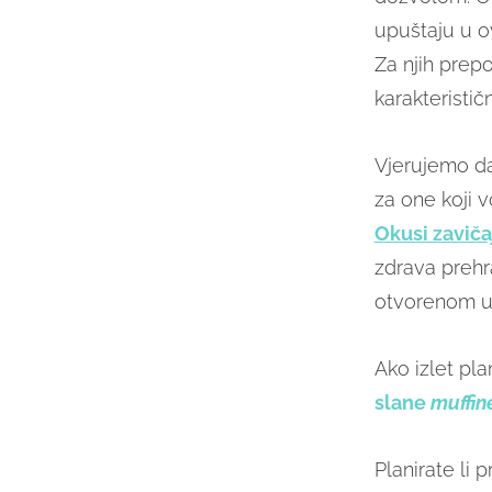
upuštaju u o
Za njih pre
karakteristič
Vjerujemo da
za one koji v
Okusi zaviča
zdrava prehr
otvorenom u
Ako izlet pl
slane
muffin
Planirate li 