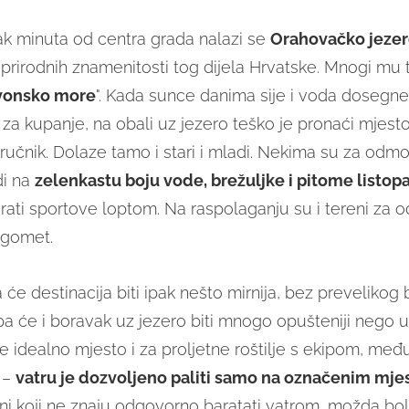
 minuta od centra grada nalazi se
Orahovačko jeze
h prirodnih znamenitosti tog dijela Hrvatske. Mnogi mu 
vonsko more
". Kada sunce danima sije i voda dosegne
za kupanje, na obali uz jezero teško je pronaći mjesto
 ručnik. Dolaze tamo i stari i mladi. Nekima su za odmo
i na
zel
enkastu boju vode, brežuljke i pitome listo
grati sportove loptom. Na raspolaganju su i tereni za 
ogomet.
će destinacija biti ipak nešto mirnija, bez prevelikog 
 pa će i boravak uz jezero biti mnogo opušteniji nego u 
e idealno mjesto i za proljetne roštilje s ekipom, međ
 –
vatru je dozvoljeno paliti samo na označenim mje
i koji ne znaju odgovorno baratati vatrom, možda bol