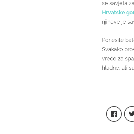
se savjeta z
Hrvatske go
njihove je sa
Ponesite bater
Svakako prov
vreće za spa
hladne, ali s