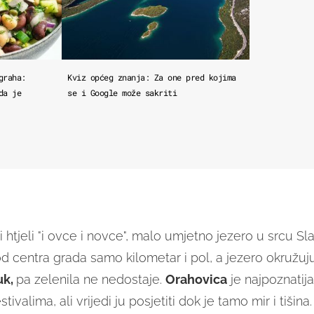
graha:
Kviz općeg znanja: Za one pred kojima
da je
se i Google može sakriti
i htjeli "i ovce i novce", malo umjetno jezero u srcu Sl
od centra grada samo kilometar i pol, a jezero okružuj
uk,
pa zelenila ne nedostaje.
Orahovica
je najpoznatij
ivalima, ali vrijedi ju posjetiti dok je tamo mir i tišina.