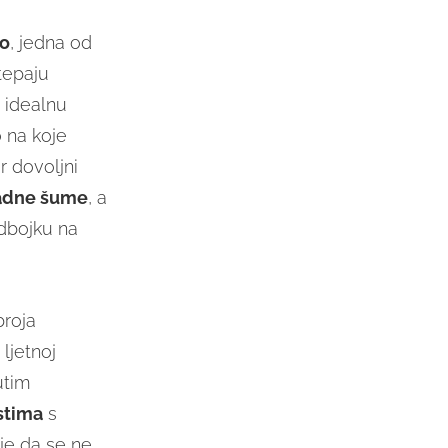
ro
, jedna od
tepaju
 idealnu
 na koje
r dovoljni
padne šume
, a
odbojku na
broja
ljetnoj
utim
stima
s
je da se ne