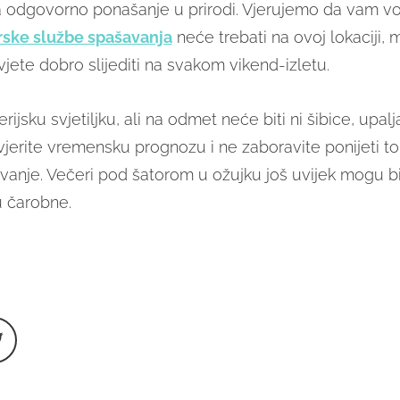
a odgovorno ponašanje u prirodi. Vjerujemo da vam vol
rske službe spašavanja
neće trebati na ovoj lokaciji,
vjete dobro slijediti na svakom vikend-izletu.
ijsku svjetiljku, ali na odmet neće biti ni šibice, upaljač
jerite vremensku prognozu i ne zaboravite ponijeti to
vanje. Večeri pod šatorom u ožujku još uvijek mogu bit
u čarobne.