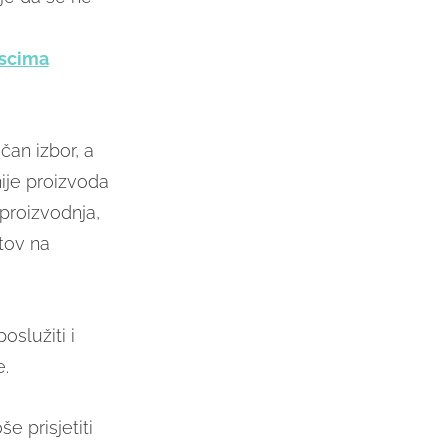
escima
čan izbor, a
nije proizvoda
proizvodnja,
tov na
služiti i
e.
e prisjetiti