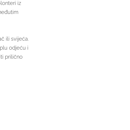
onteri iz
 međutim
 ili svijeća.
plu odjeću i
i prilično