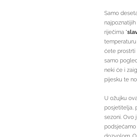
Samo desetak
najpoznatiji
riječima "
sla
temperaturu 
ćete prostrti
samo pogled
neki će i zai
pijesku te n
U ožujku ova 
posjetitelja,
sezoni. Ovo j
podsjećamo
dozvolom. On