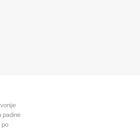
avonije
u padine
a po