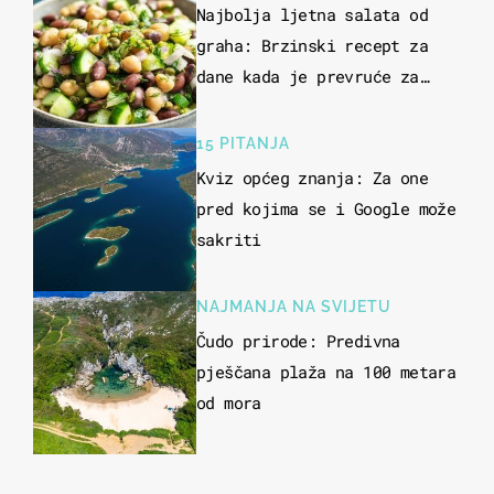
Najbolja ljetna salata od
graha: Brzinski recept za
dane kada je prevruće za
kuhanje
15 PITANJA
Kviz općeg znanja: Za one
pred kojima se i Google može
sakriti
NAJMANJA NA SVIJETU
Čudo prirode: Predivna
pješčana plaža na 100 metara
od mora