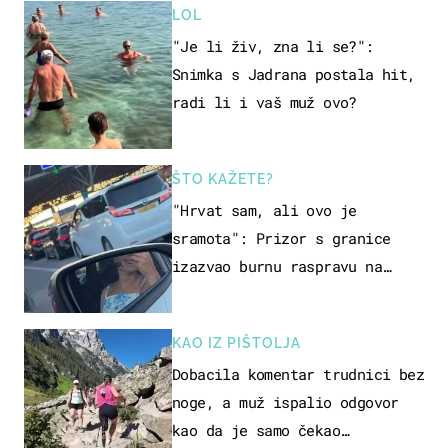
LOL
"Je li živ, zna li se?":
Snimka s Jadrana postala hit,
radi li i vaš muž ovo?
ŠTO KAŽETE?
"Hrvat sam, ali ovo je
sramota": Prizor s granice
izazvao burnu raspravu na
društvenim mrežama
KAO IZ PIŠTOLJA
Dobacila komentar trudnici bez
noge, a muž ispalio odgovor
kao da je samo čekao…