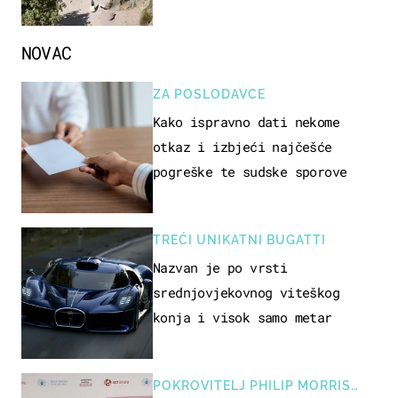
NOVAC
ZA POSLODAVCE
Kako ispravno dati nekome
otkaz i izbjeći najčešće
pogreške te sudske sporove
TREĆI UNIKATNI BUGATTI
Nazvan je po vrsti
srednjovjekovnog viteškog
konja i visok samo metar
POKROVITELJ PHILIP MORRIS