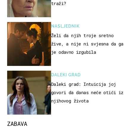
traži?
NASLJEDNIK
Želi da njih troje sretno
žive, a nije ni svjesna da ga
je odavno izgubila
DALEKI GRAD
Daleki grad: Intuicija joj
govori da danas neće otići iz
njihovog života
ZABAVA