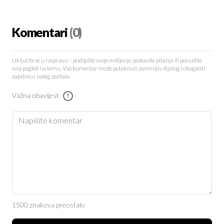
Komentari
(0)
Uključite se u raspravu – podijelite svoje mišljenje, postavite pitanja ili ponudite
svoj pogled na temu. Vaš komentar može potaknuti zanimljiv dijalog i obogatiti
zajednicu našeg portala.
Važna obavijest
!
1500 znakova preostalo