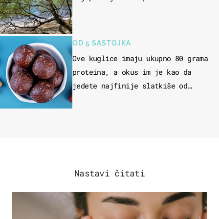
OD 5 SASTOJKA
Ove kuglice imaju ukupno 80 grama
proteina, a okus im je kao da
jedete najfinije slatkiše od
čokolade
Nastavi čitati
MODA & LJEPOTA