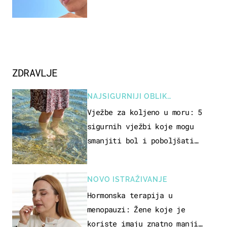
ZDRAVLJE
NAJSIGURNIJI OBLIK
REKREACIJE
Vježbe za koljeno u moru: 5
sigurnih vježbi koje mogu
smanjiti bol i poboljšati
pokretljivost
NOVO ISTRAŽIVANJE
Hormonska terapija u
menopauzi: Žene koje je
koriste imaju znatno manji