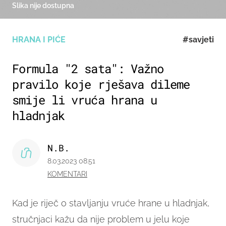
Slika nije dostupna
HRANA I PIĆE
#savjeti
Formula "2 sata": Važno
pravilo koje rješava dileme
smije li vruća hrana u
hladnjak
N.B.
8.03.2023 08:51
KOMENTARI
Kad je riječ o stavljanju vruće hrane u hladnjak,
stručnjaci kažu da nije problem u jelu koje