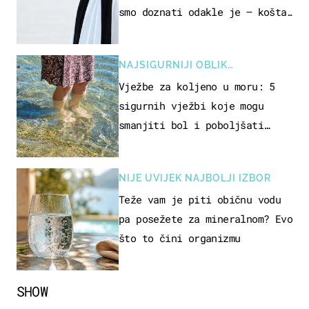
smo doznati odakle je – košta
samo 18 eura
NAJSIGURNIJI OBLIK
REKREACIJE
Vježbe za koljeno u moru: 5
sigurnih vježbi koje mogu
smanjiti bol i poboljšati
pokretljivost
NIJE UVIJEK NAJBOLJI IZBOR
Teže vam je piti običnu vodu
pa posežete za mineralnom? Evo
što to čini organizmu
SHOW