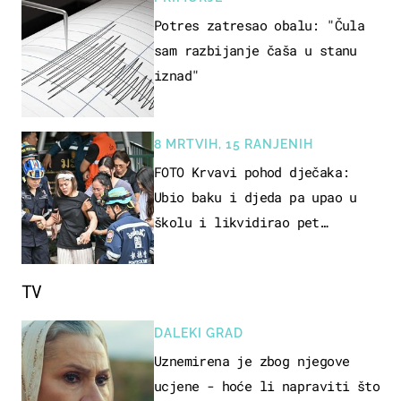
Potres zatresao obalu: "Čula
sam razbijanje čaša u stanu
iznad"
8 MRTVIH, 15 RANJENIH
FOTO Krvavi pohod dječaka:
Ubio baku i djeda pa upao u
školu i likvidirao pet
nastavnika
TV
DALEKI GRAD
Uznemirena je zbog njegove
ucjene - hoće li napraviti što