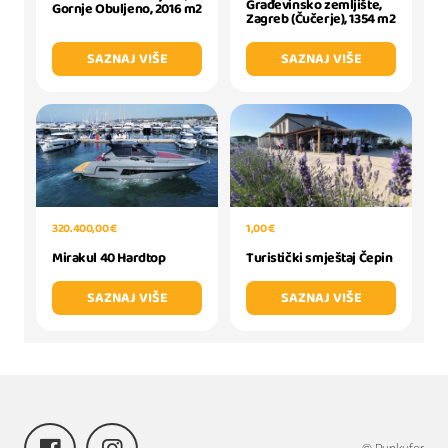
Građevinsko zemljište,
Gornje Obuljeno, 2016 m2
Zagreb (Čučerje), 1354 m2
SAZNAJ VIŠE
SAZNAJ VIŠE
320.400,00 €
1,00 €
Mirakul 40 Hardtop
Turistički smještaj Čepin
SAZNAJ VIŠE
SAZNAJ VIŠE