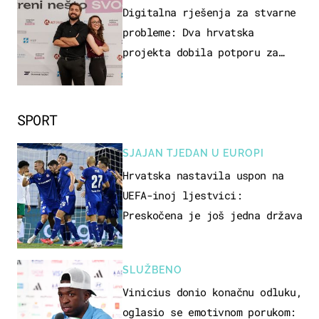
ZAGREB
Digitalna rješenja za stvarne
probleme: Dva hrvatska
projekta dobila potporu za
razvoj
SPORT
SJAJAN TJEDAN U EUROPI
Hrvatska nastavila uspon na
UEFA-inoj ljestvici:
Preskočena je još jedna država
SLUŽBENO
Vinicius donio konačnu odluku,
oglasio se emotivnom porukom: