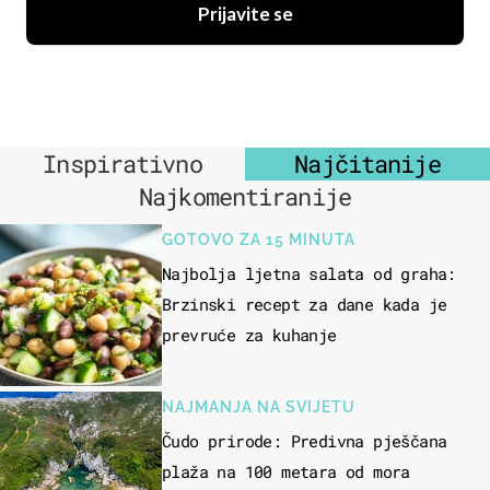
Prijavite se
Inspirativno
Najčitanije
Najkomentiranije
GOTOVO ZA 15 MINUTA
Najbolja ljetna salata od graha:
Brzinski recept za dane kada je
prevruće za kuhanje
NAJMANJA NA SVIJETU
Čudo prirode: Predivna pješčana
plaža na 100 metara od mora