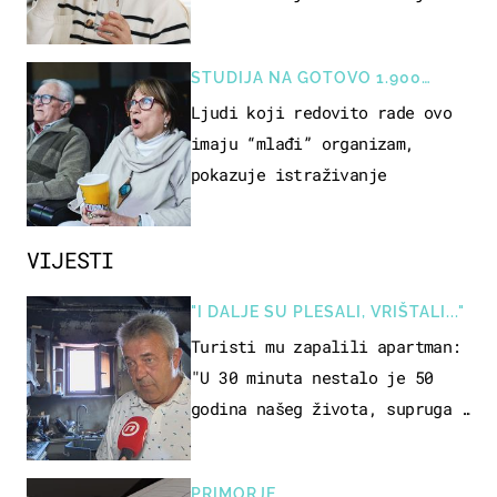
rizik od ovoga
STUDIJA NA GOTOVO 1.900
OSOBA
Ljudi koji redovito rade ovo
imaju “mlađi” organizam,
pokazuje istraživanje
VIJESTI
"I DALJE SU PLESALI, VRIŠTALI..."
Turisti mu zapalili apartman:
"U 30 minuta nestalo je 50
godina našeg života, supruga i
ja ne možemo oka sklopiti"
PRIMORJE