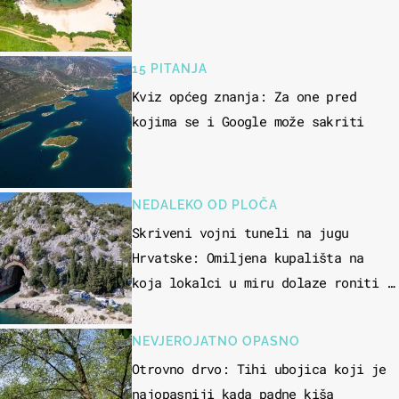
15 PITANJA
Kviz općeg znanja: Za one pred
kojima se i Google može sakriti
NEDALEKO OD PLOČA
Skriveni vojni tuneli na jugu
Hrvatske: Omiljena kupališta na
koja lokalci u miru dolaze roniti i
skakati u more
NEVJEROJATNO OPASNO
Otrovno drvo: Tihi ubojica koji je
najopasniji kada padne kiša