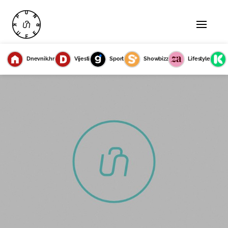
Dnevnik.hr
Vijesti
Sport
Showbizz
Lifestyle