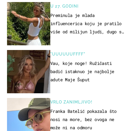
U 27. GODINI
Preminula je mlada
influencerica koju je pratilo
više od milijun ljudi, dugo se
borila s opakom bolešću
"UUUUUUFFFF"
Vau, koje noge! Ružičasti
badić istaknuo je najbolje
adute Maje Šuput
VRLO ZANIMLJIVO!
Franka Batelić pokazala što
nosi na more, bez ovoga ne
može ni na odmoru