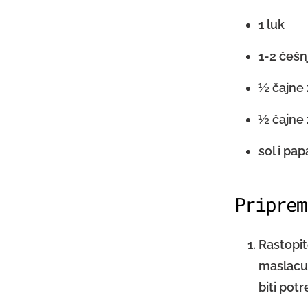
1 luk
1-2 češn
½ čajne 
½ čajne 
sol i pap
Priprem
Rastopit
maslacu 
biti pot