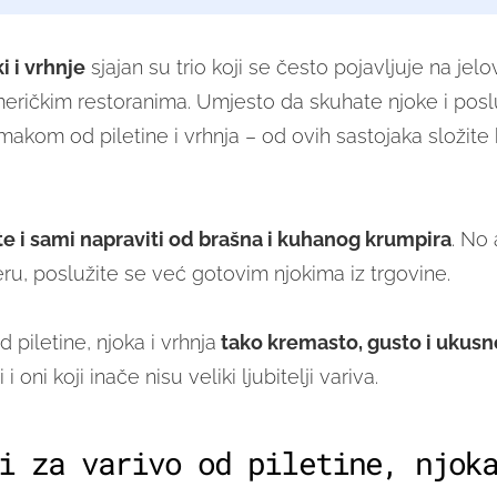
i i vrhnje
sjajan su trio koji se često pojavljuje na jel
meričkim restoranima. Umjesto da skuhate njoke i poslu
akom od piletine i vrhnja – od ovih sastojaka složite
 i sami napraviti od brašna i kuhanog krumpira
. No 
eru, poslužite se već gotovim njokima iz trgovine.
d piletine, njoka i vrhnja
tako kremasto, gusto i ukusn
i oni koji inače nisu veliki ljubitelji variva.
i za varivo od piletine, njok