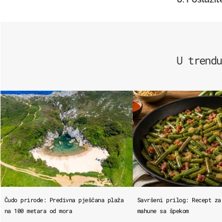
U trendu
Čudo prirode: Predivna pješčana plaža
Savršeni prilog: Recept za
na 100 metara od mora
mahune sa špekom