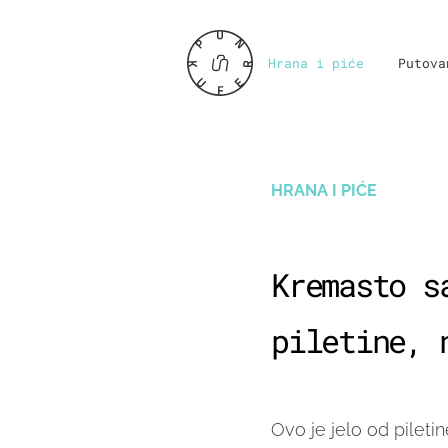
Hrana i piće
Putova
HRANA I PIĆE
Kremasto s
piletine, 
Ovo je jelo od piletin