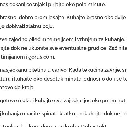
nasjeckani češnjak i pirjajte oko pola minute.
brašno, dobro promiješajte. Kuhajte brašno oko dvij
je dobivati zlatnu boju.
 sve zajedno pilećim temeljcem i vrhnjem za kuhanje.
ajte dok ne uklonite sve eventualne grudice. Začinite
timijanom i gorušicom.
nasjeckanu piletinu u varivo. Kada tekućina zavrije, s
uru i kuhajte oko desetak minuta, odnosno dok se t
otovo do kraja.
gotove njoke i kuhajte sve zajedno još oko pet minuta
j kuhanja ubacite špinat i kratko prokuhajte dok ne p
e toplo s kriškom domaćeg kruha. Dobar tek!