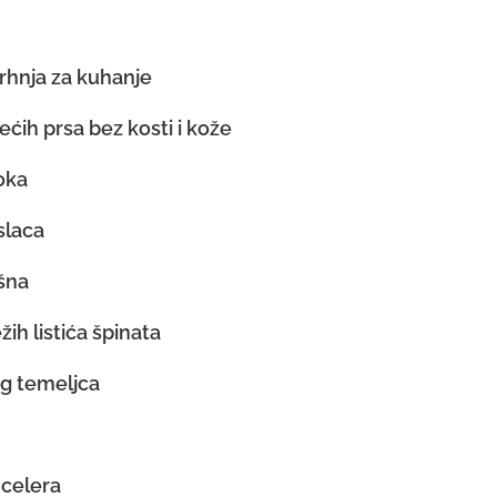
rhnja za kuhanje
ećih prsa bez kosti i kože
oka
slaca
šna
žih listića špinata
ćeg temeljca
 celera