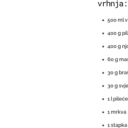
vrhnja:
500 ml v
400 g pil
400 g nj
60 g ma
30 g bra
30 g svje
1 l pile
1 mrkva
1 stapka