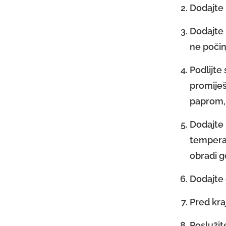
Dodajte 
Dodajte 
ne počin
Podlijte
promiješ
paprom, 
Dodajte 
temperat
obradi g
Dodajte 
Pred kra
Poslužit