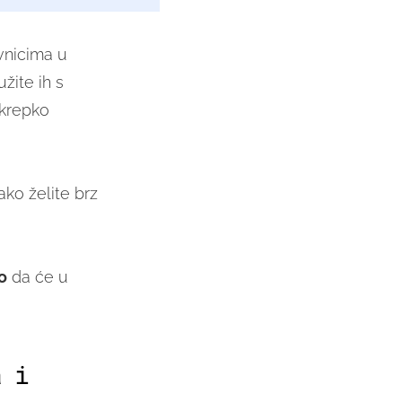
ovnicima u
žite ih s
 krepko
ako želite brz
o
da će u
a i