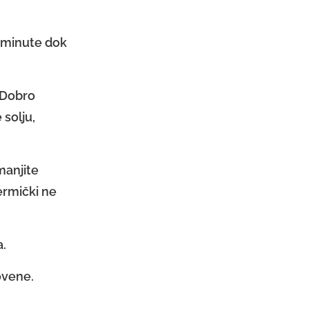
e minute dok
 Dobro
 solju,
manjite
ermički ne
.
ovene.