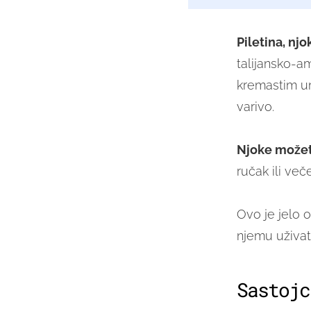
Piletina, njok
talijansko-a
kremastim um
varivo.
Njoke možete
ručak ili več
Ovo je jelo o
njemu uživati 
Sastojc