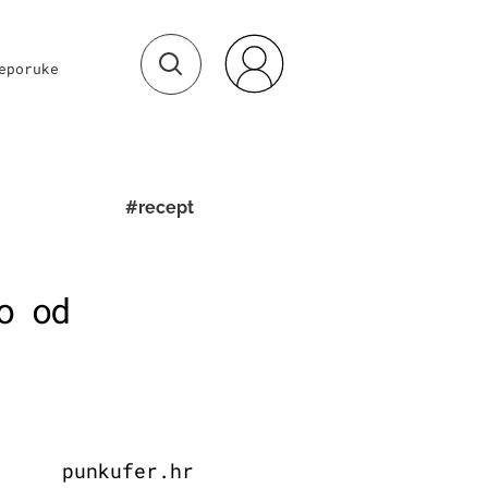
eporuke
#recept
o od
punkufer.hr