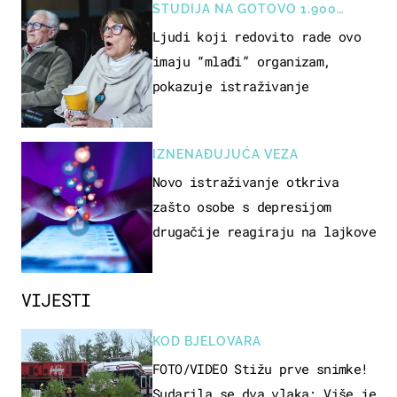
STUDIJA NA GOTOVO 1.900
OSOBA
Ljudi koji redovito rade ovo
imaju “mlađi” organizam,
pokazuje istraživanje
IZNENAĐUJUĆA VEZA
Novo istraživanje otkriva
zašto osobe s depresijom
drugačije reagiraju na lajkove
VIJESTI
KOD BJELOVARA
FOTO/VIDEO Stižu prve snimke!
Sudarila se dva vlaka: Više je