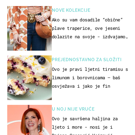
NOVE KOLEKCIJE
Ako su vam dosadile “obične”
plave traperice, ove jeseni
dolazite na svoje - izdvajamo
15 hit modela
PREJEDNOSTAVNO ZA SLOŽITI
Ovo je pravi ljetni tiramisu s
limunom i borovnicama – baš
osvježava i jako je fin
U NOJ NIJE VRUĆE
Ovo je savršena haljina za
ljeto i more - nosi je i