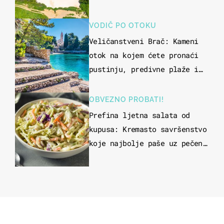
VODIČ PO OTOKU
Veličanstveni Brač: Kameni
otok na kojem ćete pronaći
pustinju, predivne plaže i
uzbudljivu hranu
OBVEZNO PROBATI!
Prefina ljetna salata od
kupusa: Kremasto savršenstvo
koje najbolje paše uz pečeno
meso