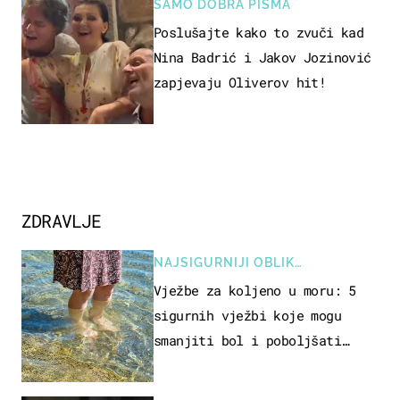
SAMO DOBRA PISMA
Poslušajte kako to zvuči kad
Nina Badrić i Jakov Jozinović
zapjevaju Oliverov hit!
ZDRAVLJE
NAJSIGURNIJI OBLIK
REKREACIJE
Vježbe za koljeno u moru: 5
sigurnih vježbi koje mogu
smanjiti bol i poboljšati
pokretljivost