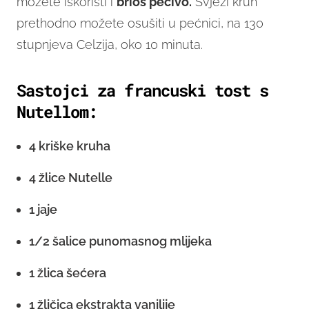
možete iskoristi i
brioš pecivo.
Svježi kruh
prethodno možete osušiti u pećnici, na 130
stupnjeva Celzija, oko 10 minuta.
Sastojci za francuski tost s
Nutellom:
4 kriške kruha
4 žlice Nutelle
1 jaje
1/2 šalice punomasnog mlijeka
1 žlica šećera
1 žličica ekstrakta vanilije