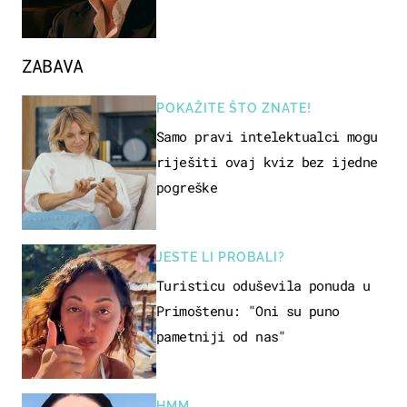
ZABAVA
POKAŽITE ŠTO ZNATE!
Samo pravi intelektualci mogu
riješiti ovaj kviz bez ijedne
pogreške
JESTE LI PROBALI?
Turisticu oduševila ponuda u
Primoštenu: "Oni su puno
pametniji od nas"
HMM…