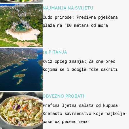
NAJMANJA NA SVIJETU
Čudo prirode: Predivna pješčana
plaža na 100 metara od mora
15 PITANJA
Kviz općeg znanja: Za one pred
kojima se i Google može sakriti
OBVEZNO PROBATI!
Prefina ljetna salata od kupusa:
Kremasto savršenstvo koje najbolje
paše uz pečeno meso