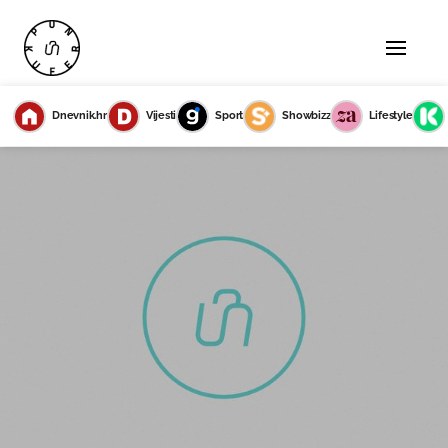
Dnevnik.hr
Vijesti
Sport
Showbizz
Lifestyle