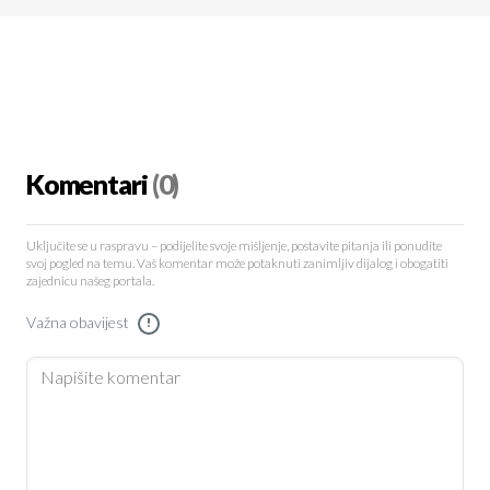
Komentari
(0)
Uključite se u raspravu – podijelite svoje mišljenje, postavite pitanja ili ponudite
svoj pogled na temu. Vaš komentar može potaknuti zanimljiv dijalog i obogatiti
zajednicu našeg portala.
Važna obavijest
!