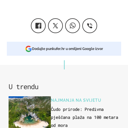
Dodajte punkufer.hr u omiljeni Google izvor
U trendu
NAJMANJA NA SVIJETU
Čudo prirode: Predivna
pješčana plaža na 100 metara
od mora