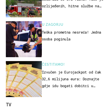
ozlijeđenih, hitne službe na
terenu
U ZAGORJU
Teška prometna nesreća! Jedna
osoba poginula
ČESTITAMO!
Izvučen je Eurojackpot od čak
32,6 milijuna eura: Doznajte
gdje idu bogati dobitci u
Hrvatskoj
TV