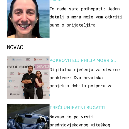
To rade samo psihopati: Jedan
detalj s mora može vam otkriti
puno o prijateljima
NOVAC
POKROVITELJ PHILIP MORRIS
ZAGREB
Digitalna rješenja za stvarne
probleme: Dva hrvatska
projekta dobila potporu za
razvoj
TREĆI UNIKATNI BUGATTI
Nazvan je po vrsti
srednjovjekovnog viteškog