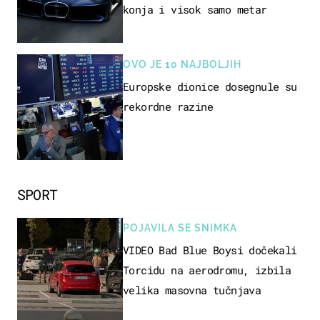
konja i visok samo metar
OVO JE 10 NAJBOLJIH
Europske dionice dosegnule su
rekordne razine
SPORT
POJAVILA SE SNIMKA
VIDEO Bad Blue Boysi dočekali
Torcidu na aerodromu, izbila
velika masovna tučnjava