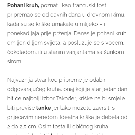
Pohani kruh,
poznat i kao francuski tost
pripremao se od davnih dana u drevnom Rimu,
kada su se kriške umakale u mlijeko – i
ponekad jaja prije prženja. Danas je pohani kruh
omiljen diljem svijeta, a poslužuje se s voćem,
čokoladom, ili u slanim varijantama sa šunkom i
sirom.
Najvažnija stvar kod pripreme je odabir
odgovarajućeg kruha, onaj koji je star jedan dan
bit će najbolji izbor. Također, kriške ne bi smjele
biti previše
tanke
jer lako možete završiti s
gnjecavim neredom. Idealna kriška je debela od
2 do 2,5 cm. Osim tosta ili običnog kruha