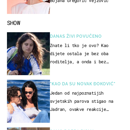
Bojana Gregorić Vejzović
SHOW
DANAS ŽIVI POVUČENO
Znate li tko je ovo? Kao
dijete ostala je bez oba
roditelja, a onda i bez
milijuna koje je trebala
naslijediti
"KAO DA SU NOVAK ĐOKOVIĆ"
Jedan od najpoznatijih
svjetskih parova stigao na
Jadran, ovakve reakcije
vjerojatno nisu očekivali