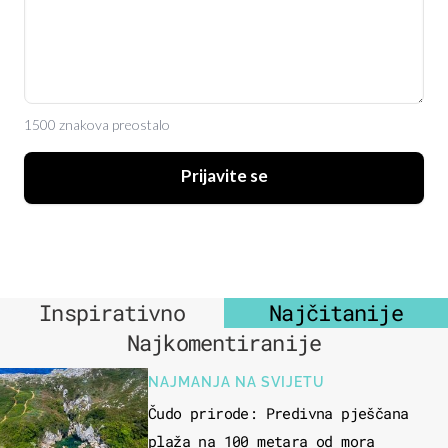
1500 znakova preostalo
Prijavite se
Inspirativno
Najčitanije
Najkomentiranije
NAJMANJA NA SVIJETU
Čudo prirode: Predivna pješčana
plaža na 100 metara od mora