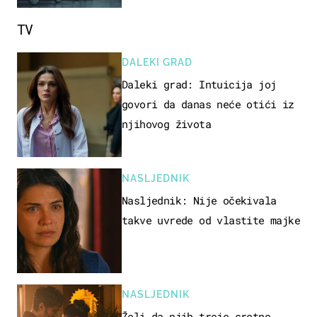
TV
DALEKI GRAD
Daleki grad: Intuicija joj
govori da danas neće otići iz
njihovog života
NASLJEDNIK
Nasljednik: Nije očekivala
takve uvrede od vlastite majke
NASLJEDNIK
Želi da njih troje sretno