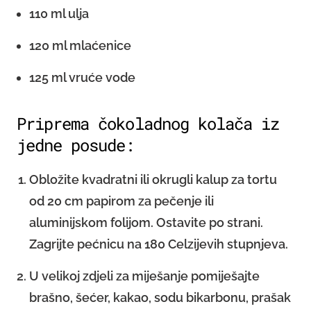
110 ml ulja
120 ml mlaćenice
125 ml vruće vode
Priprema čokoladnog kolača iz
jedne posude:
Obložite kvadratni ili okrugli kalup za tortu
od 20 cm papirom za pečenje ili
aluminijskom folijom. Ostavite po strani.
Zagrijte pećnicu na 180 Celzijevih stupnjeva.
U velikoj zdjeli za miješanje pomiješajte
brašno, šećer, kakao, sodu bikarbonu, prašak