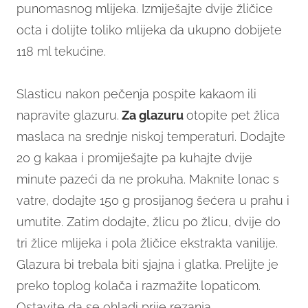
punomasnog mlijeka. Izmiješajte dvije žličice
octa i dolijte toliko mlijeka da ukupno dobijete
118 ml tekućine.
Slasticu nakon pečenja pospite kakaom ili
napravite glazuru.
Za glazuru
otopite pet žlica
maslaca na srednje niskoj temperaturi. Dodajte
20 g kakaa i promiješajte pa kuhajte dvije
minute pazeći da ne prokuha. Maknite lonac s
vatre, dodajte 150 g prosijanog šećera u prahu i
umutite. Zatim dodajte, žlicu po žlicu, dvije do
tri žlice mlijeka i pola žličice ekstrakta vanilije.
Glazura bi trebala biti sjajna i glatka. Prelijte je
preko toplog kolača i razmažite lopaticom.
Ostavite da se ohladi prije rezanja.