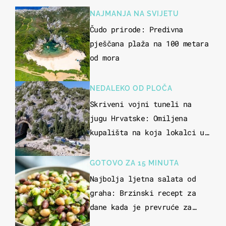
NAJMANJA NA SVIJETU
Čudo prirode: Predivna
pješčana plaža na 100 metara
od mora
NEDALEKO OD PLOČA
Skriveni vojni tuneli na
jugu Hrvatske: Omiljena
kupališta na koja lokalci u
miru dolaze roniti i skakati
u more
GOTOVO ZA 15 MINUTA
Najbolja ljetna salata od
graha: Brzinski recept za
dane kada je prevruće za
kuhanje