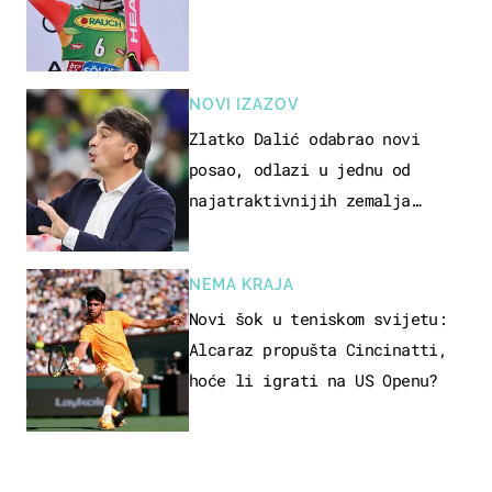
NOVI IZAZOV
Zlatko Dalić odabrao novi
posao, odlazi u jednu od
najatraktivnijih zemalja
svijeta
NEMA KRAJA
Novi šok u teniskom svijetu:
Alcaraz propušta Cincinatti,
hoće li igrati na US Openu?