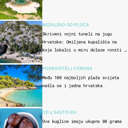
NEDALEKO OD PLOČA
Skriveni vojni tuneli na jugu
Hrvatske: Omiljena kupališta na
koja lokalci u miru dolaze roniti i
skakati u more
POKROVITELJ CORONA
Među 100 najboljih plaža svijeta
našla se i jedna hrvatska
OD 5 SASTOJKA
Ove kuglice imaju ukupno 80 grama