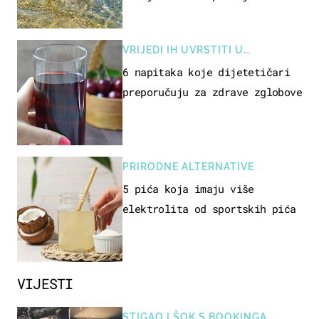
pokretljivost
VRIJEDI IH UVRSTITI U
PREHRANU
6 napitaka koje dijetetičari
preporučuju za zdrave zglobove
PRIRODNE ALTERNATIVE
5 pića koja imaju više
elektrolita od sportskih pića
VIJESTI
STIGAO I ŠOK S BOOKINGA