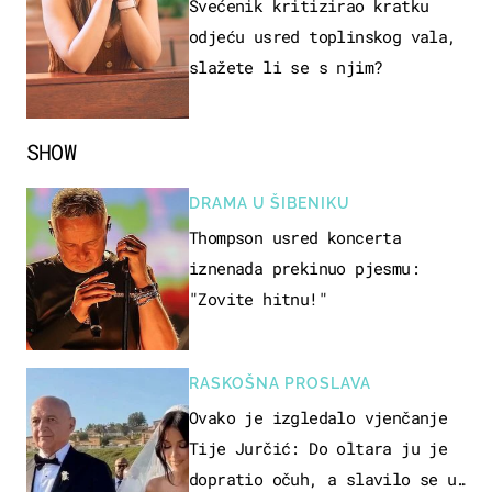
Svećenik kritizirao kratku
odjeću usred toplinskog vala,
slažete li se s njim?
SHOW
DRAMA U ŠIBENIKU
Thompson usred koncerta
iznenada prekinuo pjesmu:
"Zovite hitnu!"
RASKOŠNA PROSLAVA
Ovako je izgledalo vjenčanje
Tije Jurčić: Do oltara ju je
dopratio očuh, a slavilo se uz