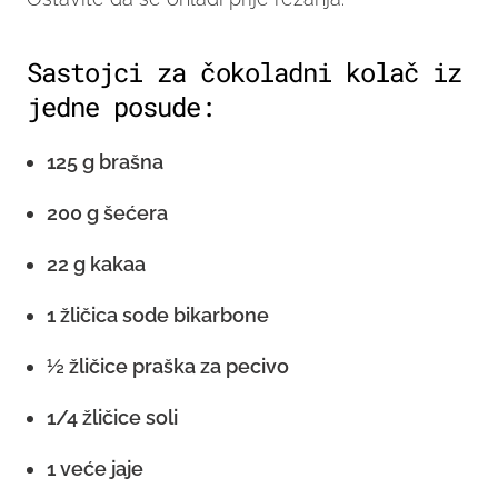
Sastojci za čokoladni kolač iz
jedne posude:
125 g brašna
200 g šećera
22 g kakaa
1 žličica sode bikarbone
½ žličice praška za pecivo
1/4 žličice soli
1 veće jaje