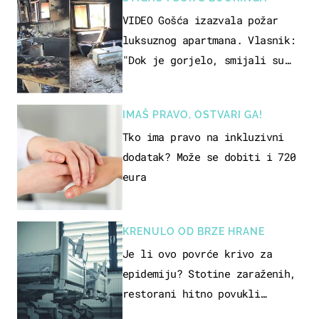
VIDEO Gošća izazvala požar
luksuznog apartmana. Vlasnik:
"Dok je gorjelo, smijali su
se, pili i pokazivali mi
srednji prst"
IMAŠ PRAVO, OSTVARI GA!
Tko ima pravo na inkluzivni
dodatak? Može se dobiti i 720
eura
KRENULO OD BRZE HRANE
Je li ovo povrće krivo za
epidemiju? Stotine zaraženih,
restorani hitno povukli
proizvod