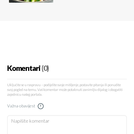
Komentari
(0)
Uključite se u raspravu – podijelite svoje mišljenje, postavite pitanja ili ponudite
svoj pogled na temu. Vaš komentar može potaknuti zanimljiv dijalog i obogatiti
zajednicu našeg portala.
Važna obavijest
!