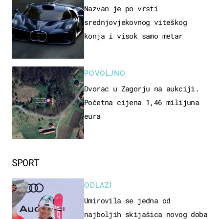
Nazvan je po vrsti
srednjovjekovnog viteškog
konja i visok samo metar
POVOLJNO
Dvorac u Zagorju na aukciji.
Početna cijena 1,46 milijuna
eura
SPORT
ODLAZI
Umirovila se jedna od
najboljih skijašica novog doba