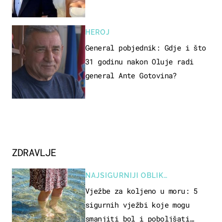
Olivera i Rozgu
HEROJ
General pobjednik: Gdje i što
31 godinu nakon Oluje radi
general Ante Gotovina?
ZDRAVLJE
NAJSIGURNIJI OBLIK
REKREACIJE
Vježbe za koljeno u moru: 5
sigurnih vježbi koje mogu
smanjiti bol i poboljšati