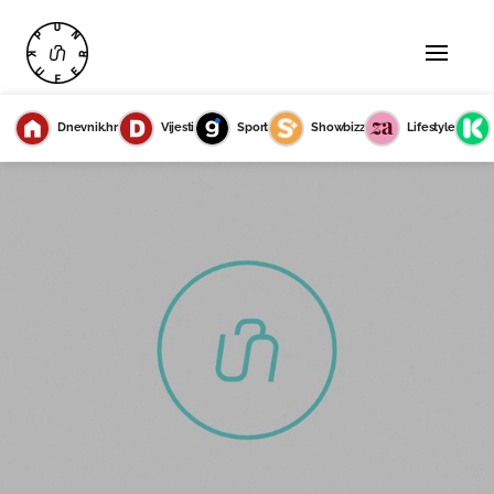
Dnevnik.hr
Vijesti
Sport
Showbizz
Lifestyle