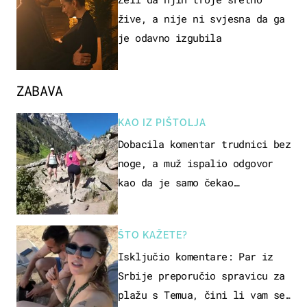
žive, a nije ni svjesna da ga
je odavno izgubila
ZABAVA
KAO IZ PIŠTOLJA
Dobacila komentar trudnici bez
noge, a muž ispalio odgovor
kao da je samo čekao…
ŠTO KAŽETE?
Isključio komentare: Par iz
Srbije preporučio spravicu za
plažu s Temua, čini li vam se