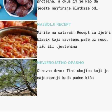
proteina, a okus im je kao da
jedete najfinije slatkiše od
čokolade
NAJBOLJI RECEPT
Miriše na sataraš: Recept za ljetni
klasik koji savršeno paše uz meso,
rižu ili tjesteninu
NEVJEROJATNO OPASNO
Otrovno drvo: Tihi ubojica koji je
najopasniji kada padne kiša