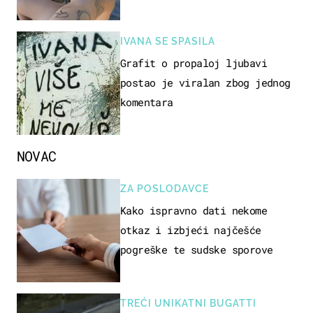
ovo sigurnim?
IVANA SE SPASILA
Grafit o propaloj ljubavi
postao je viralan zbog jednog
komentara
NOVAC
ZA POSLODAVCE
Kako ispravno dati nekome
otkaz i izbjeći najčešće
pogreške te sudske sporove
TREĆI UNIKATNI BUGATTI