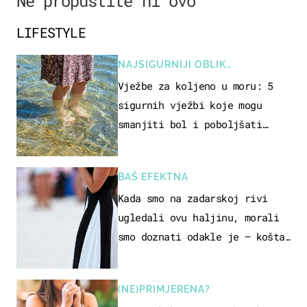
Ne propustite ni ovo
LIFESTYLE
NAJSIGURNIJI OBLIK
REKREACIJE
Vježbe za koljeno u moru: 5
sigurnih vježbi koje mogu
smanjiti bol i poboljšati
pokretljivost
BAŠ EFEKTNA
Kada smo na zadarskoj rivi
ugledali ovu haljinu, morali
smo doznati odakle je – košta
samo 18 eura
(NE)PRIMJERENA?