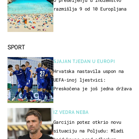
O preseljenju u inozemstvo
razmišlja 9 od 10 Europljana
SPORT
SJAJAN TJEDAN U EUROPI
Hrvatska nastavila uspon na
UEFA-inoj ljestvici:
Preskočena je još jedna država
IZ VEDRA NEBA
Garcijin potez otkrio novu
situaciju na Poljudu: Mladi