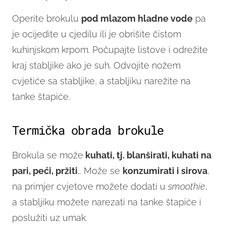
Operite brokulu
pod mlazom hladne vode
pa
je ocijedite u cjedilu ili je obrišite čistom
kuhinjskom krpom. Počupajte listove i odrežite
kraj stabljike ako je suh. Odvojite nožem
cvjetiće sa stabljike, a stabljiku narežite na
tanke štapiće.
Termička obrada brokule
Brokula se može
kuhati, tj. blanširati, kuhati na
pari, peći, pržiti
… Može se
konzumirati i sirova
,
na primjer cvjetove možete dodati u
smoothie
,
a stabljiku možete narezati na tanke štapiće i
poslužiti uz umak.