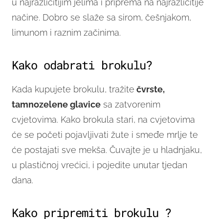
u najrazličitijim jelima i priprema na najrazličitije
načine. Dobro se slaže sa sirom, češnjakom,
limunom i raznim začinima.
Kako odabrati brokulu?
Kada kupujete brokulu, tražite
čvrste,
tamnozelene glavice
sa zatvorenim
cvjetovima. Kako brokula stari, na cvjetovima
će se početi pojavljivati žute i smeđe mrlje te
će postajati sve mekša. Čuvajte je u hladnjaku,
u plastičnoj vrećici, i pojedite unutar tjedan
dana.
Kako pripremiti brokulu ?