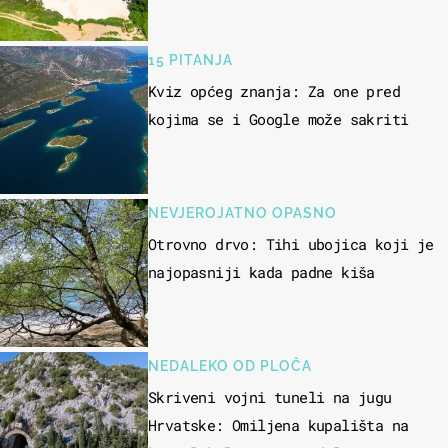
15 PITANJA
Kviz općeg znanja: Za one pred
kojima se i Google može sakriti
NEVJEROJATNO OPASNO
Otrovno drvo: Tihi ubojica koji je
najopasniji kada padne kiša
NEDALEKO OD PLOČA
Skriveni vojni tuneli na jugu
Hrvatske: Omiljena kupališta na