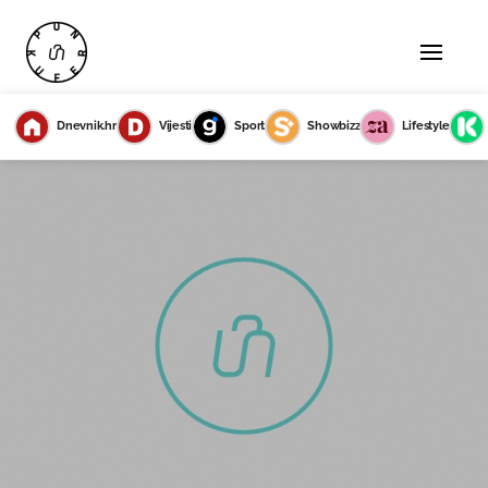
Dnevnik.hr
Vijesti
Sport
Showbizz
Lifestyle