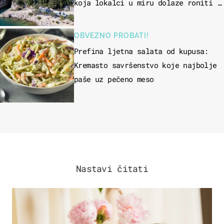
koja lokalci u miru dolaze roniti i
skakati u more
OBVEZNO PROBATI!
Prefina ljetna salata od kupusa:
Kremasto savršenstvo koje najbolje
paše uz pečeno meso
Nastavi čitati
MODA & LJEPOTA