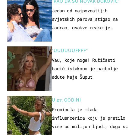
"KAO DA SU NOVAK ĐOKOVIĆ"
Jedan od najpoznatijih
svjetskih parova stigao na
Jadran, ovakve reakcije
vjerojatno nisu očekivali
"UUUUUUFFFF"
Vau, koje noge! Ružičasti
badić istaknuo je najbolje
adute Maje Šuput
U 27. GODINI
Preminula je mlada
influencerica koju je pratilo
više od milijun ljudi, dugo se
borila s opakom bolešću