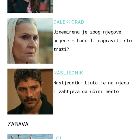
DALEKI GRAD
Uznemirena je zbog njegove
ucjene - hoće li napraviti što
traži?
NASLJEDNIK
Nasljednik: Ljuta je na njega
i zahtjeva da učini nešto
ZABAVA
LOL