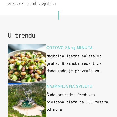
čvrsto zbijenih cvjetića.
U trendu
GOTOVO ZA 15 MINUTA
Najbolja ljetna salata od
graha: Brzinski recept za
dane kada je prevruće za
kuhanje
NAJMANJA NA SVIJETU
Čudo prirode: Predivna
pješčana plaža na 100 metara
od mora