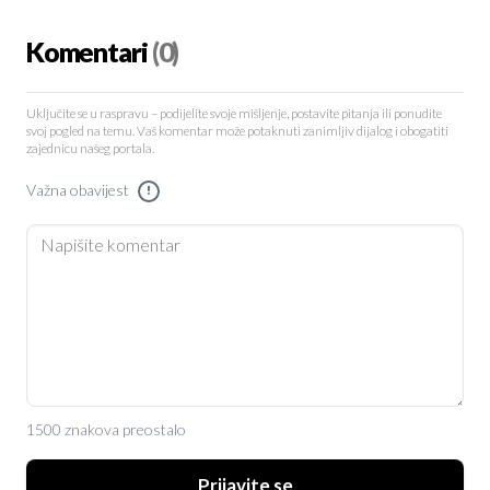
Komentari
(0)
Uključite se u raspravu – podijelite svoje mišljenje, postavite pitanja ili ponudite
svoj pogled na temu. Vaš komentar može potaknuti zanimljiv dijalog i obogatiti
zajednicu našeg portala.
Važna obavijest
!
1500 znakova preostalo
Prijavite se