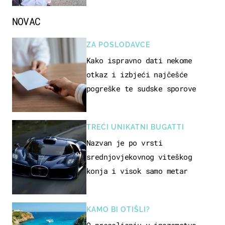
NOVAC
ZA POSLODAVCE
Kako ispravno dati nekome
otkaz i izbjeći najčešće
pogreške te sudske sporove
TREĆI UNIKATNI BUGATTI
Nazvan je po vrsti
srednjovjekovnog viteškog
konja i visok samo metar
KAMO BI OTIŠLI?