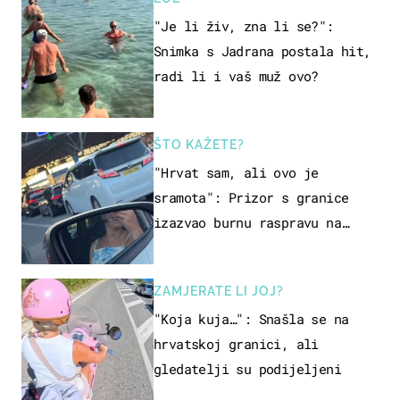
"Je li živ, zna li se?":
Snimka s Jadrana postala hit,
radi li i vaš muž ovo?
ŠTO KAŽETE?
"Hrvat sam, ali ovo je
sramota": Prizor s granice
izazvao burnu raspravu na
društvenim mrežama
ZAMJERATE LI JOJ?
"Koja kuja…": Snašla se na
hrvatskoj granici, ali
gledatelji su podijeljeni