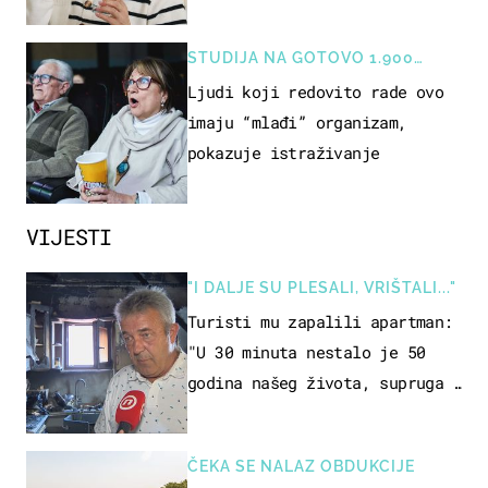
rizik od ovoga
STUDIJA NA GOTOVO 1.900
OSOBA
Ljudi koji redovito rade ovo
imaju “mlađi” organizam,
pokazuje istraživanje
VIJESTI
"I DALJE SU PLESALI, VRIŠTALI..."
Turisti mu zapalili apartman:
"U 30 minuta nestalo je 50
godina našeg života, supruga i
ja ne možemo oka sklopiti"
ČEKA SE NALAZ OBDUKCIJE