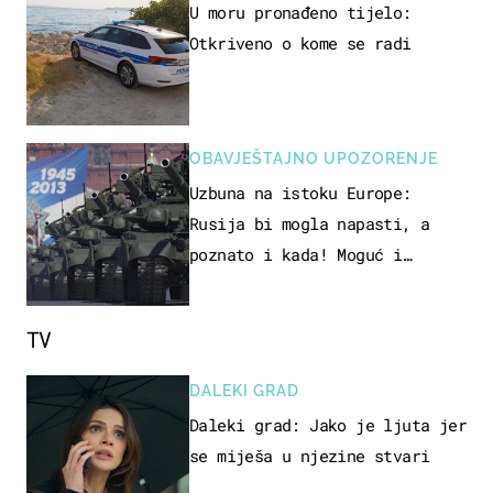
U moru pronađeno tijelo:
Otkriveno o kome se radi
OBAVJEŠTAJNO UPOZORENJE
Uzbuna na istoku Europe:
Rusija bi mogla napasti, a
poznato i kada! Moguć i
kopneni upad u članicu NATO-a
TV
DALEKI GRAD
Daleki grad: Jako je ljuta jer
se miješa u njezine stvari