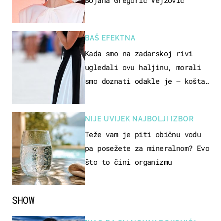
Bojana Gregorić Vejzović
BAŠ EFEKTNA
Kada smo na zadarskoj rivi
ugledali ovu haljinu, morali
smo doznati odakle je – košta
samo 18 eura
NIJE UVIJEK NAJBOLJI IZBOR
Teže vam je piti običnu vodu
pa posežete za mineralnom? Evo
što to čini organizmu
SHOW