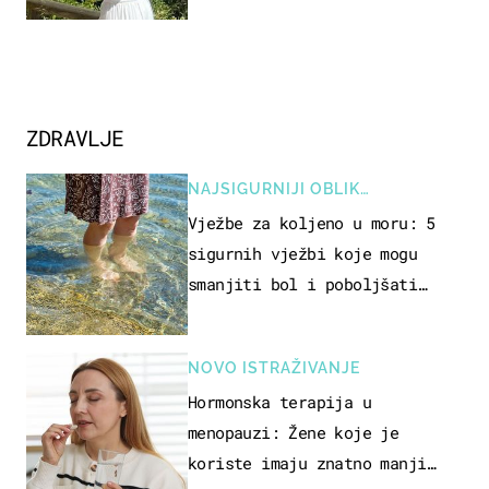
ZDRAVLJE
NAJSIGURNIJI OBLIK
REKREACIJE
Vježbe za koljeno u moru: 5
sigurnih vježbi koje mogu
smanjiti bol i poboljšati
pokretljivost
NOVO ISTRAŽIVANJE
Hormonska terapija u
menopauzi: Žene koje je
koriste imaju znatno manji