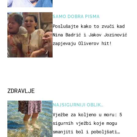
vjerojatno nisu očekivali
SAMO DOBRA PISMA
Poslušajte kako to zvuči kad
Nina Badrić i Jakov Jozinović
zapjevaju Oliverov hit!
ZDRAVLJE
NAJSIGURNIJI OBLIK
REKREACIJE
Vježbe za koljeno u moru: 5
sigurnih vježbi koje mogu
smanjiti bol i poboljšati