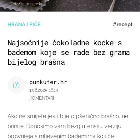
(Foto:Shutterstock)
HRANA I PIĆE
#recept
Najsočnije čokoladne kocke s
bademom koje se rade bez grama
bijelog brašna
punkufer.hr
1.06.2025 16:14
KOMENTARI
Ako ne smijete jesti bijelo pšenično brašno, ne
brinite. Donosimo vam bezglutensku verziju
brownieja s mljevenim bademima koji će