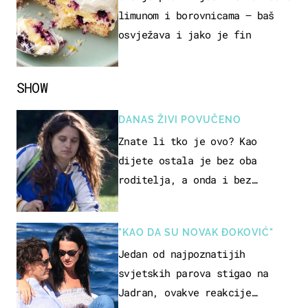
limunom i borovnicama – baš
osvježava i jako je fin
SHOW
DANAS ŽIVI POVUČENO
Znate li tko je ovo? Kao
dijete ostala je bez oba
roditelja, a onda i bez
milijuna koje je trebala
naslijediti
"KAO DA SU NOVAK ĐOKOVIĆ"
Jedan od najpoznatijih
svjetskih parova stigao na
Jadran, ovakve reakcije