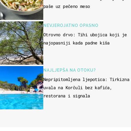
paše uz pečeno meso
NEVJEROJATNO OPASNO
Otrovno drvo: Tihi ubojica koji je
najopasniji kada padne kiša
NAJLJEPŠA NA OTOKU?
Nepripitomljena ljepotica: Tirkizna
uvala na Korčuli bez kafića,
restorana i signala