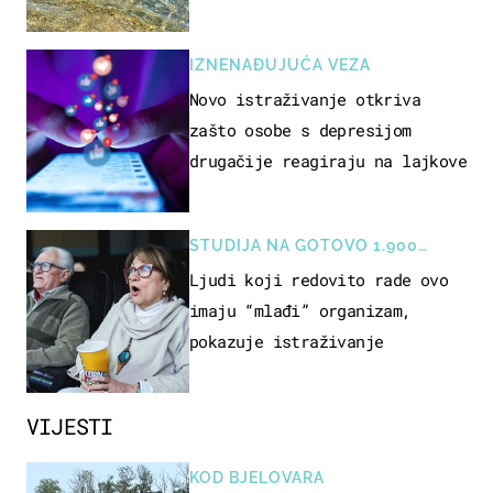
pokretljivost
IZNENAĐUJUĆA VEZA
Novo istraživanje otkriva
zašto osobe s depresijom
drugačije reagiraju na lajkove
STUDIJA NA GOTOVO 1.900
OSOBA
Ljudi koji redovito rade ovo
imaju “mlađi” organizam,
pokazuje istraživanje
VIJESTI
KOD BJELOVARA