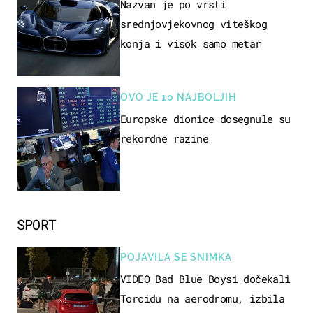
Nazvan je po vrsti
srednjovjekovnog viteškog
konja i visok samo metar
OVO JE 10 NAJBOLJIH
Europske dionice dosegnule su
rekordne razine
SPORT
POJAVILA SE SNIMKA
VIDEO Bad Blue Boysi dočekali
Torcidu na aerodromu, izbila