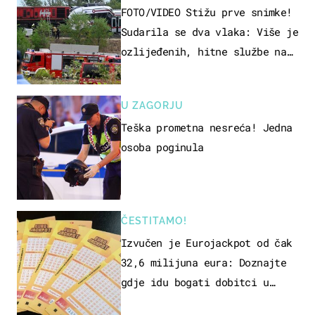
FOTO/VIDEO Stižu prve snimke!
Sudarila se dva vlaka: Više je
ozlijeđenih, hitne službe na
terenu
U ZAGORJU
Teška prometna nesreća! Jedna
osoba poginula
ČESTITAMO!
Izvučen je Eurojackpot od čak
32,6 milijuna eura: Doznajte
gdje idu bogati dobitci u
Hrvatskoj