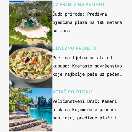
NAJMANJA NA SVIJETU
Čudo prirode: Predivna
pješčana plaža na 100 metara
od mora
OBVEZNO PROBATI!
Prefina ljetna salata od
kupusa: Kremasto savršenstvo
koje najbolje paše uz pečeno
meso
VODIČ PO OTOKU
Veličanstveni Brač: Kameni
otok na kojem ćete pronaći
pustinju, predivne plaže i
uzbudljivu hranu