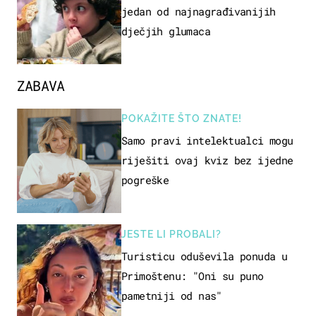
jedan od najnagrađivanijih
dječjih glumaca
ZABAVA
POKAŽITE ŠTO ZNATE!
Samo pravi intelektualci mogu
riješiti ovaj kviz bez ijedne
pogreške
JESTE LI PROBALI?
Turisticu oduševila ponuda u
Primoštenu: "Oni su puno
pametniji od nas"