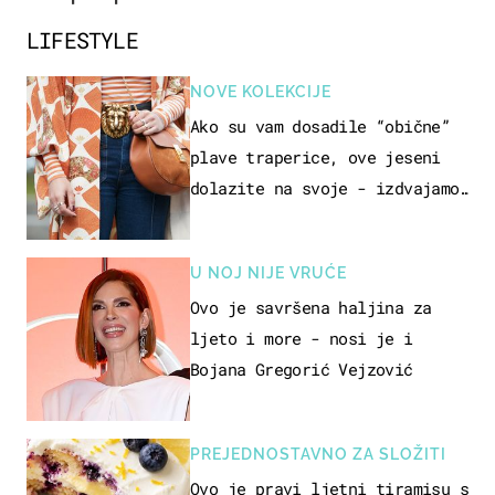
LIFESTYLE
NOVE KOLEKCIJE
Ako su vam dosadile “obične”
plave traperice, ove jeseni
dolazite na svoje - izdvajamo
15 hit modela
U NOJ NIJE VRUĆE
Ovo je savršena haljina za
ljeto i more - nosi je i
Bojana Gregorić Vejzović
PREJEDNOSTAVNO ZA SLOŽITI
Ovo je pravi ljetni tiramisu s