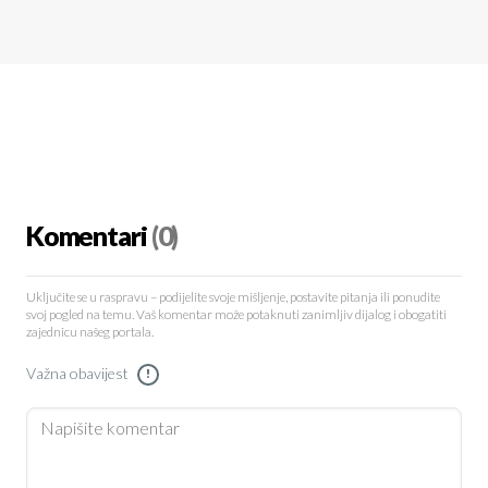
Komentari
(0)
Uključite se u raspravu – podijelite svoje mišljenje, postavite pitanja ili ponudite
svoj pogled na temu. Vaš komentar može potaknuti zanimljiv dijalog i obogatiti
zajednicu našeg portala.
Važna obavijest
!