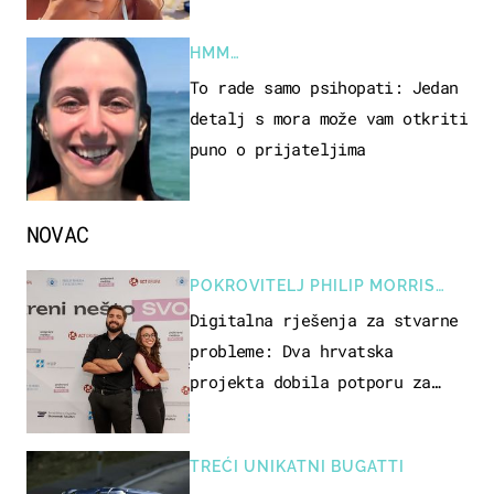
HMM…
To rade samo psihopati: Jedan
detalj s mora može vam otkriti
puno o prijateljima
NOVAC
POKROVITELJ PHILIP MORRIS
ZAGREB
Digitalna rješenja za stvarne
probleme: Dva hrvatska
projekta dobila potporu za
razvoj
TREĆI UNIKATNI BUGATTI