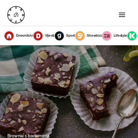
Dnevnik.hr
Vijesti
Sport
Showbizz
Lifestyle
Brownie s bademima