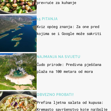
prevruće za kuhanje
15 PITANJA
Kviz općeg znanja: Za one pred
kojima se i Google može sakriti
NAJMANJA NA SVIJETU
Čudo prirode: Predivna pješčana
plaža na 100 metara od mora
OBVEZNO PROBATI!
Prefina ljetna salata od kupusa:
Kremasto savršenstvo koje najbolje