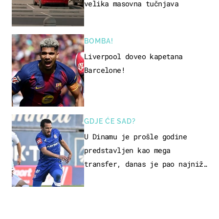
velika masovna tučnjava
BOMBA!
Liverpool doveo kapetana
Barcelone!
GDJE ĆE SAD?
U Dinamu je prošle godine
predstavljen kao mega
transfer, danas je pao najniže
u karijeri