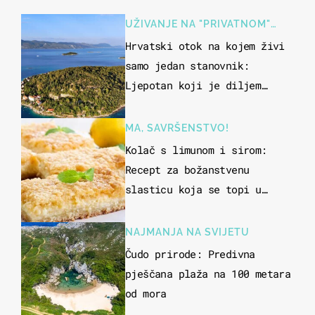
UŽIVANJE NA "PRIVATNOM"
OTOKU
Hrvatski otok na kojem živi
samo jedan stanovnik:
Ljepotan koji je diljem
svijeta poznat po svojem
"bijelom zlatu"
MA, SAVRŠENSTVO!
Kolač s limunom i sirom:
Recept za božanstvenu
slasticu koja se topi u
ustima
NAJMANJA NA SVIJETU
Čudo prirode: Predivna
pješčana plaža na 100 metara
od mora