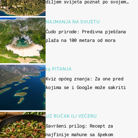
diljem svijeta poznat po svojem
"bijelom zlatu"
NAJMANJA NA SVIJETU
Čudo prirode: Predivna pješčana
plaža na 100 metara od mora
15 PITANJA
Kviz općeg znanja: Za one pred
kojima se i Google može sakriti
UZ RUČAK ILI VEČERU
Savršeni prilog: Recept za
najfinije mahune sa špekom