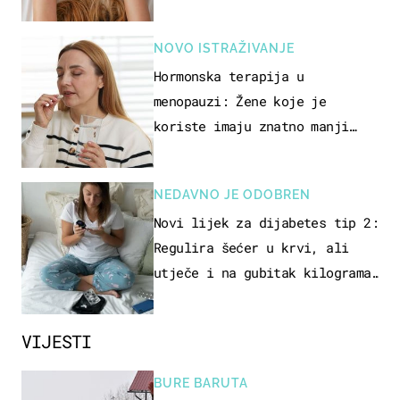
način
NOVO ISTRAŽIVANJE
Hormonska terapija u
menopauzi: Žene koje je
koriste imaju znatno manji
rizik od ovoga
NEDAVNO JE ODOBREN
Novi lijek za dijabetes tip 2:
Regulira šećer u krvi, ali
utječe i na gubitak kilograma!
Evo tko ga smije uzimati i
koje su nuspojave
VIJESTI
BURE BARUTA