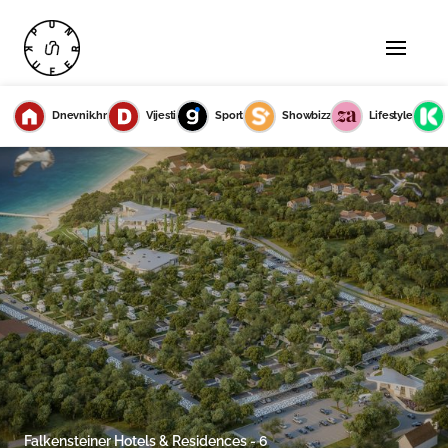
Dnevnik.hr
Vijesti
Sport
Showbizz
Lifestyle
Falkensteiner Hotels & Residences - 6