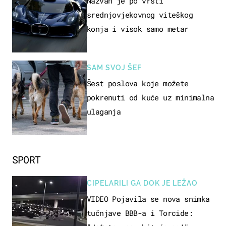
Nazvan je po vrsti
srednjovjekovnog viteškog
konja i visok samo metar
SAM SVOJ ŠEF
Šest poslova koje možete
pokrenuti od kuće uz minimalna
ulaganja
SPORT
CIPELARILI GA DOK JE LEŽAO
VIDEO Pojavila se nova snimka
tučnjave BBB-a i Torcide: