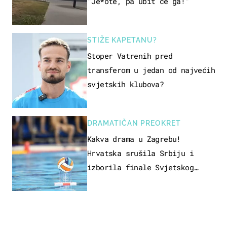
"Je*ote, pa ubit će ga!"
STIŽE KAPETANU?
Stoper Vatrenih pred
transferom u jedan od najvećih
svjetskih klubova?
DRAMATIČAN PREOKRET
Kakva drama u Zagrebu!
Hrvatska srušila Srbiju i
izborila finale Svjetskog
prvenstva