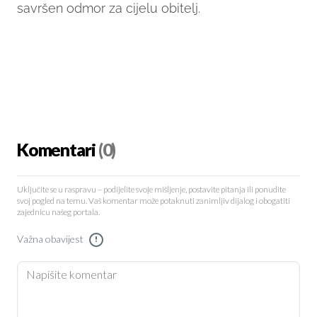
savršen odmor za cijelu obitelj.
Komentari
(0)
Uključite se u raspravu – podijelite svoje mišljenje, postavite pitanja ili ponudite
svoj pogled na temu. Vaš komentar može potaknuti zanimljiv dijalog i obogatiti
zajednicu našeg portala.
Važna obavijest
!