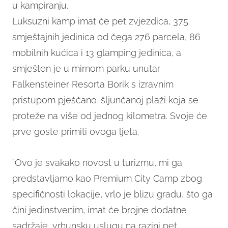
u kampiranju.
Luksuzni kamp imat će pet zvjezdica, 375
smještajnih jedinica od čega 276 parcela, 86
mobilnih kućica i 13 glamping jedinica, a
smješten je u mirnom parku unutar
Falkensteiner Resorta Borik s izravnim
pristupom pješčano-šljunčanoj plaži koja se
proteže na više od jednog kilometra. Svoje će
prve goste primiti ovoga ljeta.
”Ovo je svakako novost u turizmu, mi ga
predstavljamo kao Premium City Camp zbog
specifičnosti lokacije, vrlo je blizu gradu, što ga
čini jedinstvenim, imat će brojne dodatne
sadržaje, vrhunsku uslugu na razini pet