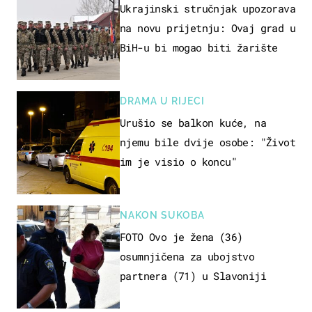
Ukrajinski stručnjak upozorava
na novu prijetnju: Ovaj grad u
BiH-u bi mogao biti žarište
DRAMA U RIJECI
Urušio se balkon kuće, na
njemu bile dvije osobe: "Život
im je visio o koncu"
NAKON SUKOBA
FOTO Ovo je žena (36)
osumnjičena za ubojstvo
partnera (71) u Slavoniji