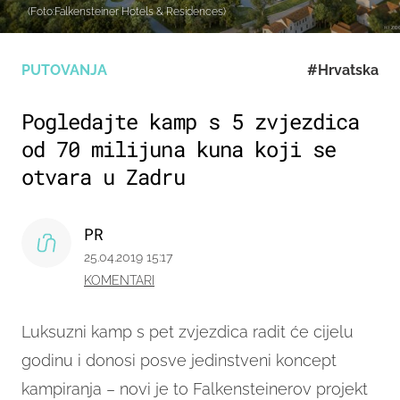
(Foto:Falkensteiner Hotels & Residences)
PUTOVANJA
#Hrvatska
Pogledajte kamp s 5 zvjezdica
od 70 milijuna kuna koji se
otvara u Zadru
PR
25.04.2019 15:17
KOMENTARI
Luksuzni kamp s pet zvjezdica radit će cijelu
godinu i donosi posve jedinstveni koncept
kampiranja – novi je to Falkensteinerov projekt