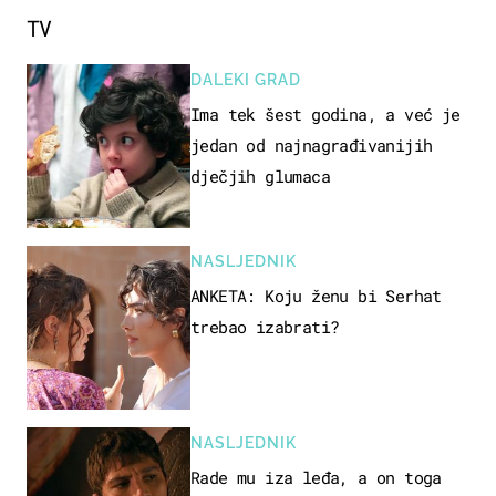
TV
DALEKI GRAD
Ima tek šest godina, a već je
jedan od najnagrađivanijih
dječjih glumaca
NASLJEDNIK
ANKETA: Koju ženu bi Serhat
trebao izabrati?
NASLJEDNIK
Rade mu iza leđa, a on toga