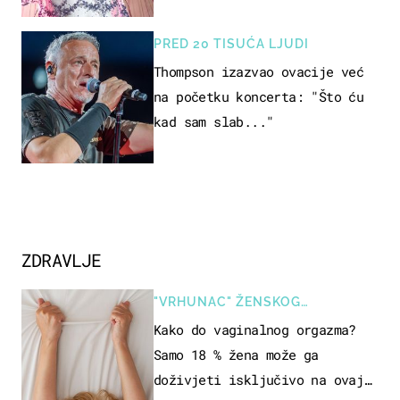
nevjericu
PRED 20 TISUĆA LJUDI
Thompson izazvao ovacije već
na početku koncerta: "Što ću
kad sam slab..."
ZDRAVLJE
"VRHUNAC" ŽENSKOG
SEKSUALNOG ISKUSTVA
Kako do vaginalnog orgazma?
Samo 18 % žena može ga
doživjeti isključivo na ovaj