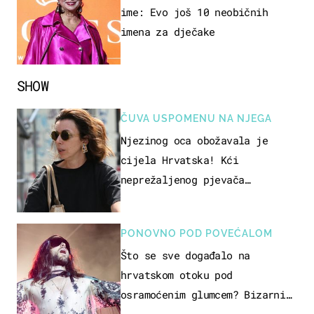
ime: Evo još 10 neobičnih
imena za dječake
SHOW
ČUVA USPOMENU NA NJEGA
Njezinog oca obožavala je
cijela Hrvatska! Kći
neprežaljenog pjevača
projurila špicom na dva kotača
PONOVNO POD POVEĆALOM
Što se sve događalo na
hrvatskom otoku pod
osramoćenim glumcem? Bizarni
prizori i danas izazivaju