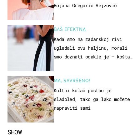
Bojana Gregorić Vejzović
BAŠ EFEKTNA
Kada smo na zadarskoj rivi
ugledali ovu haljinu, morali
smo doznati odakle je – košta
samo 18 eura
MA, SAVRŠENO!
Kultni kolač postao je
sladoled, tako ga lako možete
napraviti sami
SHOW