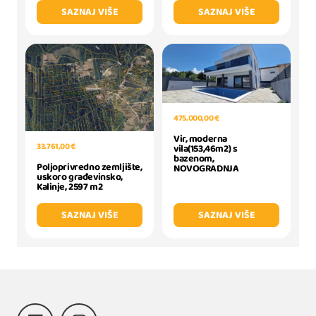
SAZNAJ VIŠE
SAZNAJ VIŠE
475.000,00 €
Vir, moderna
33.761,00 €
vila(153,46m2) s
bazenom,
Poljoprivredno zemljište,
NOVOGRADNJA
uskoro građevinsko,
Kalinje, 2597 m2
SAZNAJ VIŠE
SAZNAJ VIŠE