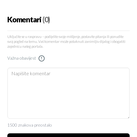
Komentari
(0)
Uključite se u raspravu – podijelite svoje mišljenje, postavite pitanja ili ponudite
svoj pogled na temu. Vaš komentar može potaknuti zanimljiv dijalog i obogatiti
zajednicu našeg portala.
Važna obavijest
!
1500 znakova preostalo