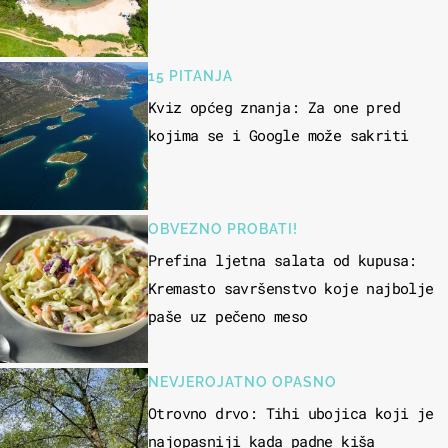
15 PITANJA
Kviz općeg znanja: Za one pred
kojima se i Google može sakriti
OBVEZNO PROBATI!
Prefina ljetna salata od kupusa:
Kremasto savršenstvo koje najbolje
paše uz pečeno meso
NEVJEROJATNO OPASNO
Otrovno drvo: Tihi ubojica koji je
najopasniji kada padne kiša