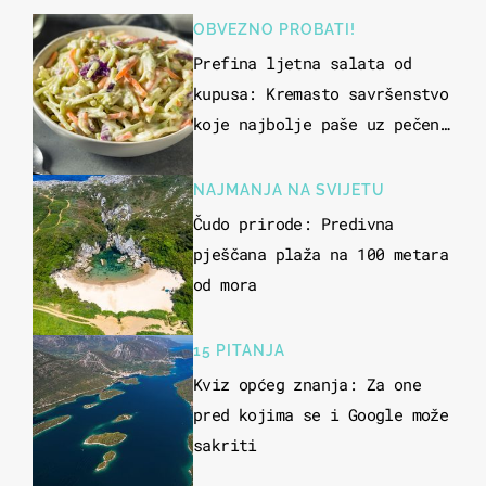
OBVEZNO PROBATI!
Prefina ljetna salata od
kupusa: Kremasto savršenstvo
koje najbolje paše uz pečeno
meso
NAJMANJA NA SVIJETU
Čudo prirode: Predivna
pješčana plaža na 100 metara
od mora
15 PITANJA
Kviz općeg znanja: Za one
pred kojima se i Google može
sakriti