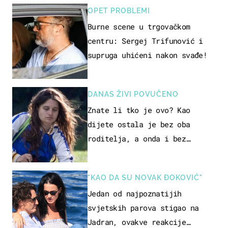
OPET PROBLEMI
Burne scene u trgovačkom
centru: Sergej Trifunović i
supruga uhićeni nakon svađe!
DANAS ŽIVI POVUČENO
Znate li tko je ovo? Kao
dijete ostala je bez oba
roditelja, a onda i bez
milijuna koje je trebala
naslijediti
"KAO DA SU NOVAK ĐOKOVIĆ"
Jedan od najpoznatijih
svjetskih parova stigao na
Jadran, ovakve reakcije