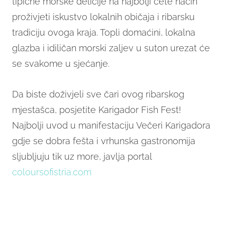
tipične morske delicije na najbolji ćete način
proživjeti iskustvo lokalnih običaja i ribarsku
tradiciju ovoga kraja. Topli domaćini, lokalna
glazba i idiličan morski zaljev u suton urezat će
se svakome u sjećanje.
Da biste doživjeli sve čari ovog ribarskog
mjestašca, posjetite Karigador Fish Fest!
Najbolji uvod u manifestaciju Večeri Karigadora
gdje se dobra fešta i vrhunska gastronomija
sljubljuju tik uz more, javlja portal
coloursofistria.com