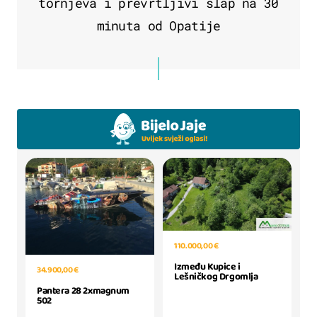
tornjeva i prevrtljivi slap na 30
minuta od Opatije
110.000,00 €
Između Kupice i
34.900,00 €
Lešničkog Drgomlja
Pantera 28 2xmagnum
502