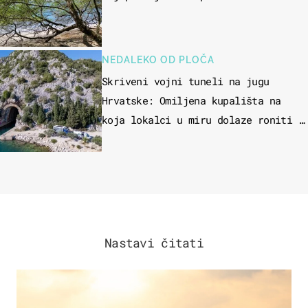
NEDALEKO OD PLOČA
Skriveni vojni tuneli na jugu
Hrvatske: Omiljena kupališta na
koja lokalci u miru dolaze roniti i
skakati u more
Nastavi čitati
ZANIMLJIVOSTI