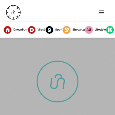
Dnevnik.hr
Vijesti
Sport
Showbizz
Lifestyle