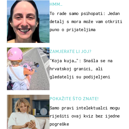
HMM…
To rade samo psihopati: Jedan
detalj s mora može vam otkriti
puno o prijateljima
ZAMJERATE LI JOJ?
"Koja kuja…": Snašla se na
hrvatskoj granici, ali
gledatelji su podijeljeni
POKAŽITE ŠTO ZNATE!
Samo pravi intelektualci mogu
riješiti ovaj kviz bez ijedne
pogreške