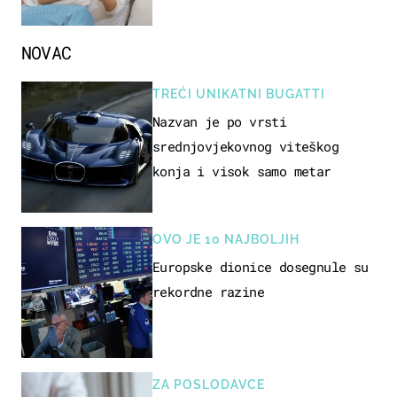
NOVAC
TREĆI UNIKATNI BUGATTI
Nazvan je po vrsti
srednjovjekovnog viteškog
konja i visok samo metar
OVO JE 10 NAJBOLJIH
Europske dionice dosegnule su
rekordne razine
ZA POSLODAVCE