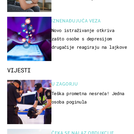
zbunjujući
IZNENAĐUJUĆA VEZA
Novo istraživanje otkriva
zašto osobe s depresijom
drugačije reagiraju na lajkove
VIJESTI
U ZAGORJU
Teška prometna nesreća! Jedna
osoba poginula
ČEKA SE NALAZ OBDUKCIJE