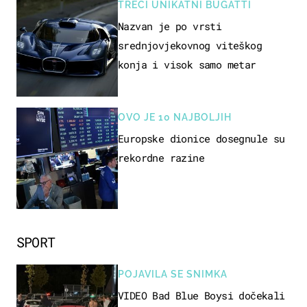
TREĆI UNIKATNI BUGATTI
Nazvan je po vrsti
srednjovjekovnog viteškog
konja i visok samo metar
OVO JE 10 NAJBOLJIH
Europske dionice dosegnule su
rekordne razine
SPORT
POJAVILA SE SNIMKA
VIDEO Bad Blue Boysi dočekali