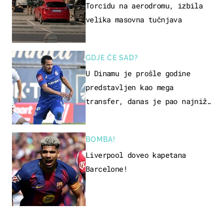
Torcidu na aerodromu, izbila
velika masovna tučnjava
GDJE ĆE SAD?
U Dinamu je prošle godine
predstavljen kao mega
transfer, danas je pao najniže
u karijeri
BOMBA!
Liverpool doveo kapetana
Barcelone!