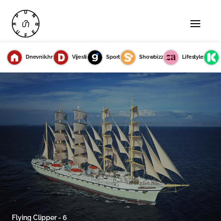
Dnevnik.hr
Vijesti
Sport
Showbizz
Lifestyle
Flying Clipper - 6