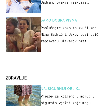
Jadran, ovakve reakcije
vjerojatno nisu očekivali
SAMO DOBRA PISMA
Poslušajte kako to zvuči kad
Nina Badrić i Jakov Jozinović
zapjevaju Oliverov hit!
ZDRAVLJE
NAJSIGURNIJI OBLIK
REKREACIJE
Vježbe za koljeno u moru: 5
sigurnih vježbi koje mogu