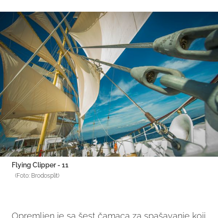
Flying Clipper - 11
(Foto: Brodosplit)
Opremljen je sa šest čamaca za spašavanje koji