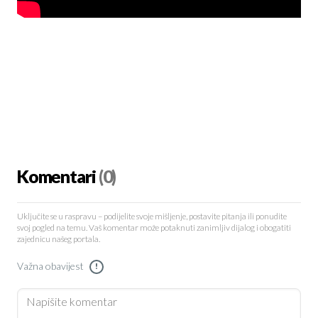
Komentari
(0)
Uključite se u raspravu – podijelite svoje mišljenje, postavite pitanja ili ponudite
svoj pogled na temu. Vaš komentar može potaknuti zanimljiv dijalog i obogatiti
zajednicu našeg portala.
Važna obavijest
!