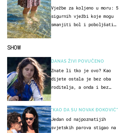
REKREACIJE
Vježbe za koljeno u moru: 5
sigurnih vježbi koje mogu
smanjiti bol i poboljšati
pokretljivost
SHOW
DANAS ŽIVI POVUČENO
Znate li tko je ovo? Kao
dijete ostala je bez oba
roditelja, a onda i bez
milijuna koje je trebala
naslijediti
"KAO DA SU NOVAK ĐOKOVIĆ"
Jedan od najpoznatijih
svjetskih parova stigao na