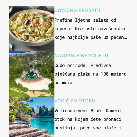
OBVEZNO PROBATI!
Prefina ljetna salata od
kupusa: Kremasto savršenstvo
koje najbolje paše uz pečeno
meso
NAJMANJA NA SVIJETU
Čudo prirode: Predivna
pješčana plaža na 100 metara
od mora
VODIČ PO OTOKU
Veličanstveni Brač: Kameni
otok na kojem ćete pronaći
pustinju, predivne plaže i
uzbudljivu hranu