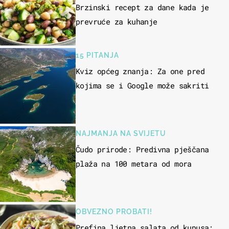
Brzinski recept za dane kada je
prevruće za kuhanje
15 PITANJA
Kviz općeg znanja: Za one pred
kojima se i Google može sakriti
NAJMANJA NA SVIJETU
Čudo prirode: Predivna pješčana
plaža na 100 metara od mora
OBVEZNO PROBATI!
Prefina ljetna salata od kupusa: