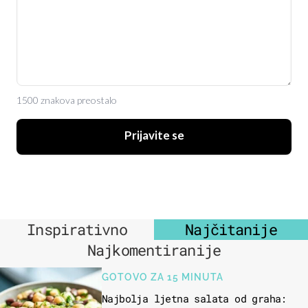
1500 znakova preostalo
Prijavite se
Inspirativno
Najčitanije
Najkomentiranije
GOTOVO ZA 15 MINUTA
Najbolja ljetna salata od graha: