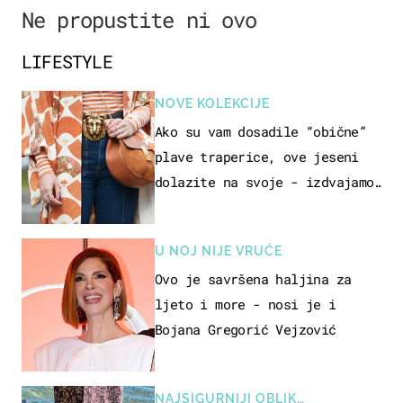
Ne propustite ni ovo
LIFESTYLE
NOVE KOLEKCIJE
Ako su vam dosadile “obične”
plave traperice, ove jeseni
dolazite na svoje - izdvajamo
15 hit modela
U NOJ NIJE VRUĆE
Ovo je savršena haljina za
ljeto i more - nosi je i
Bojana Gregorić Vejzović
NAJSIGURNIJI OBLIK