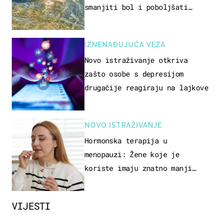
smanjiti bol i poboljšati
pokretljivost
IZNENAĐUJUĆA VEZA
Novo istraživanje otkriva
zašto osobe s depresijom
drugačije reagiraju na lajkove
NOVO ISTRAŽIVANJE
Hormonska terapija u
menopauzi: Žene koje je
koriste imaju znatno manji
rizik od ovoga
VIJESTI