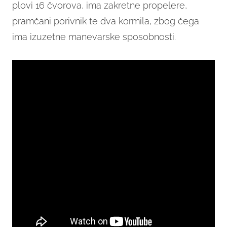
plovi 16 čvorova, ima zakretne propelere,
pramčani porivnik te dva kormila, zbog čega
ima izuzetne manevarske sposobnosti.