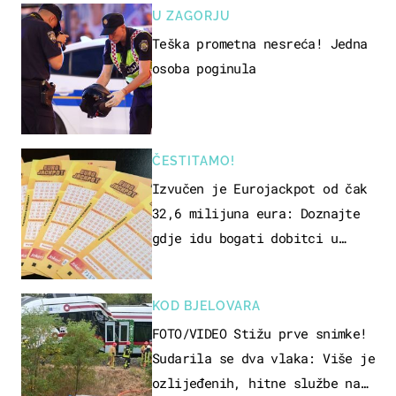
U ZAGORJU
Teška prometna nesreća! Jedna
osoba poginula
ČESTITAMO!
Izvučen je Eurojackpot od čak
32,6 milijuna eura: Doznajte
gdje idu bogati dobitci u
Hrvatskoj
KOD BJELOVARA
FOTO/VIDEO Stižu prve snimke!
Sudarila se dva vlaka: Više je
ozlijeđenih, hitne službe na