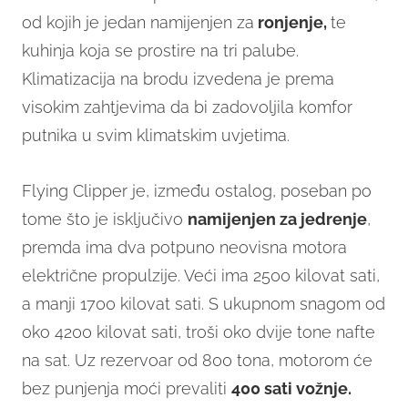
od kojih je jedan namijenjen za
ronjenje,
te
kuhinja koja se prostire na tri palube.
Klimatizacija na brodu izvedena je prema
visokim zahtjevima da bi zadovoljila komfor
putnika u svim klimatskim uvjetima.
Flying Clipper je, između ostalog, poseban po
tome što je isključivo
namijenjen za jedren
je
,
premda ima dva potpuno neovisna motora
električne propulzije. Veći ima 2500 kilovat sati,
a manji 1700 kilovat sati. S ukupnom snagom od
oko 4200 kilovat sati, troši oko dvije tone nafte
na sat. Uz rezervoar od 800 tona, motorom će
bez punjenja moći prevaliti
400 sati vožnje.