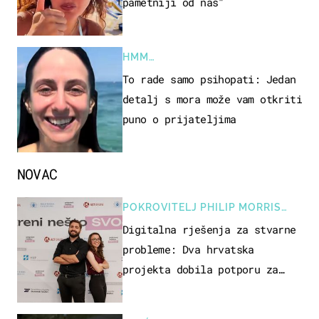
pametniji od nas"
HMM…
To rade samo psihopati: Jedan
detalj s mora može vam otkriti
puno o prijateljima
NOVAC
POKROVITELJ PHILIP MORRIS
ZAGREB
Digitalna rješenja za stvarne
probleme: Dva hrvatska
projekta dobila potporu za
razvoj