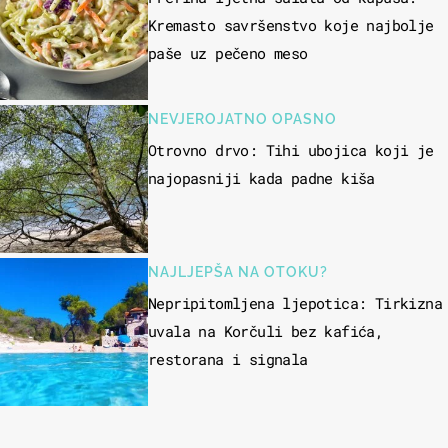
Kremasto savršenstvo koje najbolje
paše uz pečeno meso
NEVJEROJATNO OPASNO
Otrovno drvo: Tihi ubojica koji je
najopasniji kada padne kiša
NAJLJEPŠA NA OTOKU?
Nepripitomljena ljepotica: Tirkizna
uvala na Korčuli bez kafića,
restorana i signala