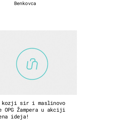
Benkovca
 kozji sir i maslinovo
e OPG Žampera u akciji
ena ideja!