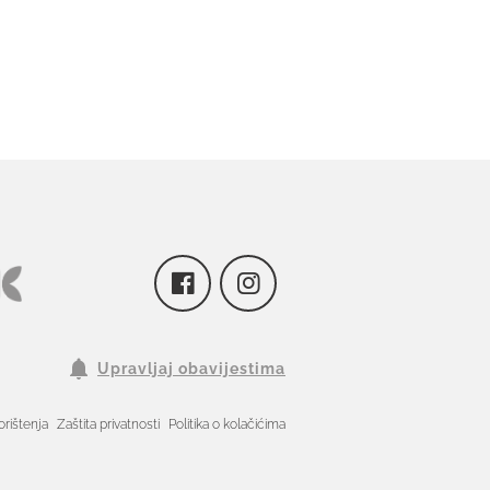
Upravljaj obavijestima
orištenja
Zaštita privatnosti
Politika o kolačićima