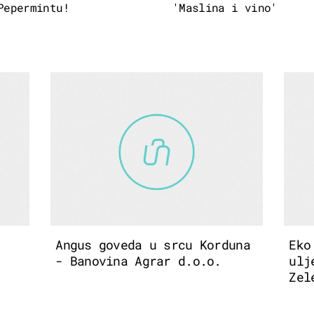
Pepermintu!
'Maslina i vino'
Angus goveda u srcu Korduna
Eko
- Banovina Agrar d.o.o.
ulj
Zel