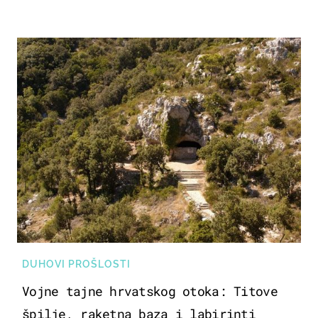
DUHOVI PROŠLOSTI
Vojne tajne hrvatskog otoka: Titove
špilje, raketna baza i labirinti