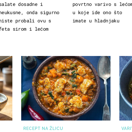
salate dosadne i
povrtno varivo s lećo
neukusne, onda sigurno
u koje ide ono što
niste probali ovu s
imate u hladnjaku
feta sirom i lećom
RECEPT NA ŽLICU
VARI