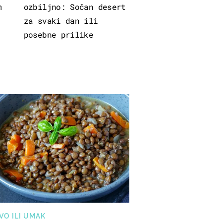
m
ozbiljno: Sočan desert
za svaki dan ili
posebne prilike
VO ILI UMAK