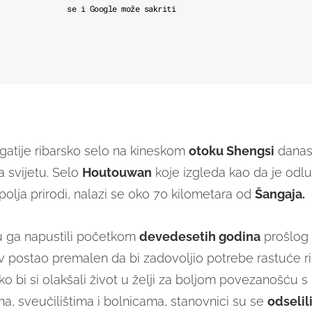
se i Google može sakriti
atije ribarsko selo na kineskom
otoku Shengsi
danas 
a svijetu. Selo
Houtouwan
koje izgleda kao da je odluč
polja prirodi, nalazi se oko 70 kilometara od
Šangaja.
u ga napustili početkom
devedesetih godina
prošlog 
ev postao premalen da bi zadovoljio potrebe rastuće r
ako bi si olakšali život u želji za boljom povezanošću 
ma, sveučilištima i bolnicama, stanovnici su se
odselil