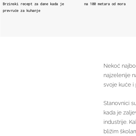
Brzinski recept za dane kada je
na 100 metara od mora
prevruće za kuhanje
Nekoć najbog
najzelenije n
svoje kuće i 
Stanovnici s
kada je zalj
industrije. K
bližim škola