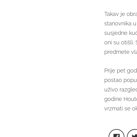
Takav je obr
stanovnika 
susjedne kuće
oni su otišl
predmete vla
Prije pet god
postao popula
uživo razgled
godine Houto
vrzmati se ok