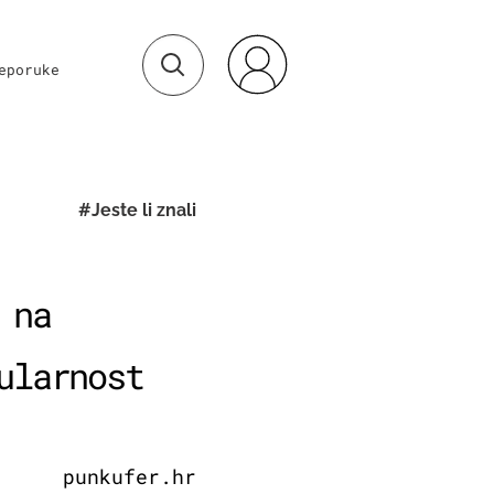
eporuke
#Jeste li znali
 na
ularnost
punkufer.hr