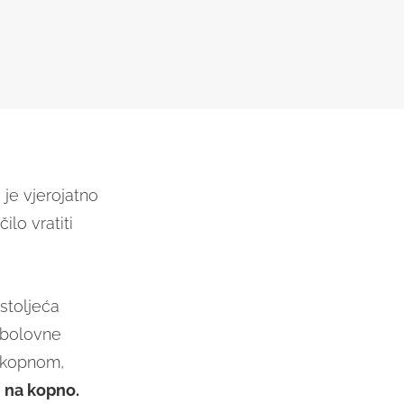
je vjerojatno
ilo vratiti
stoljeća
ibolovne
s kopnom,
i na kopno.