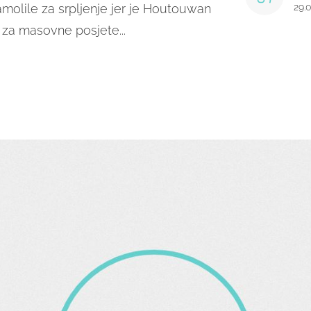
 zamolile za srpljenje jer je Houtouwan
29.
i za masovne posjete...