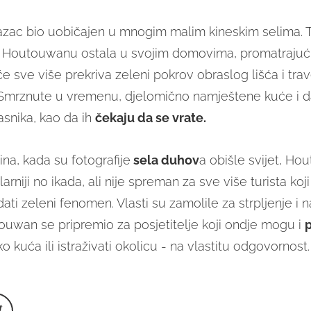
azac bio uobičajen u mnogim malim kineskim selima. T
u Houtouwanu ostala u svojim domovima, promatrajuć
 sve više prekriva zeleni pokrov obraslog lišća i trave
i. Smrznute u vremenu, djelomično namještene kuće i d
snika, kao da ih
čekaju da se vrate.
ina, kada su fotografije
sela duhov
a obišle svijet, Ho
rniji no ikada, ali nije spreman za sve više turista koji
ati zeleni fenomen. Vlasti su zamolile za strpljenje i 
uwan se pripremio za posjetitelje koji ondje mogu i
p
o kuća ili istraživati okolicu - na vlastitu odgovornost.