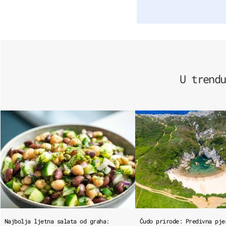
U trendu
Najbolja ljetna salata od graha:
Čudo prirode: Predivna pje