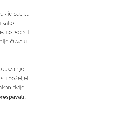
ek je šačica
i kako
, no 2002. i
alje čuvaju
utouwan je
 su poželjeli
nakon dvije
respavati,