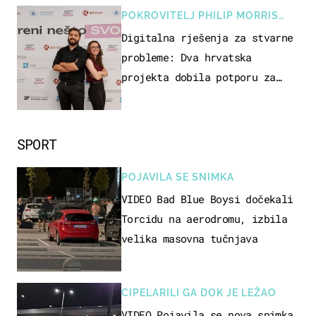
POKROVITELJ PHILIP MORRIS
ZAGREB
Digitalna rješenja za stvarne
probleme: Dva hrvatska
projekta dobila potporu za
razvoj
SPORT
POJAVILA SE SNIMKA
VIDEO Bad Blue Boysi dočekali
Torcidu na aerodromu, izbila
velika masovna tučnjava
CIPELARILI GA DOK JE LEŽAO
VIDEO Pojavila se nova snimka