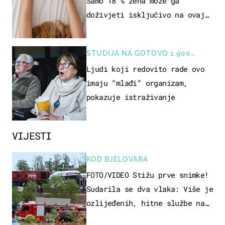
Samo 18 % žena može ga
doživjeti isključivo na ovaj
način
STUDIJA NA GOTOVO 1.900
OSOBA
Ljudi koji redovito rade ovo
imaju “mlađi” organizam,
pokazuje istraživanje
VIJESTI
KOD BJELOVARA
FOTO/VIDEO Stižu prve snimke!
Sudarila se dva vlaka: Više je
ozlijeđenih, hitne službe na
terenu