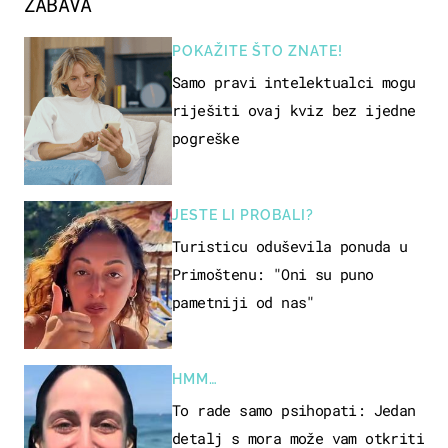
ZABAVA
POKAŽITE ŠTO ZNATE!
Samo pravi intelektualci mogu
riješiti ovaj kviz bez ijedne
pogreške
JESTE LI PROBALI?
Turisticu oduševila ponuda u
Primoštenu: "Oni su puno
pametniji od nas"
HMM…
To rade samo psihopati: Jedan
detalj s mora može vam otkriti