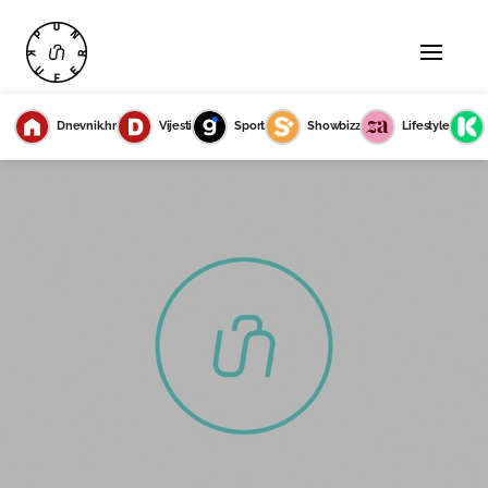
Dnevnik.hr
Vijesti
Sport
Showbizz
Lifestyle