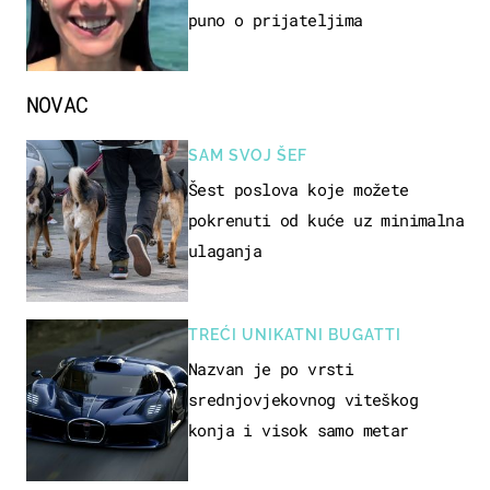
puno o prijateljima
NOVAC
SAM SVOJ ŠEF
Šest poslova koje možete
pokrenuti od kuće uz minimalna
ulaganja
TREĆI UNIKATNI BUGATTI
Nazvan je po vrsti
srednjovjekovnog viteškog
konja i visok samo metar