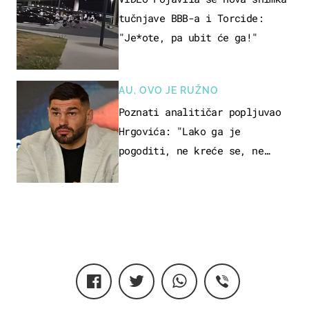
tučnjave BBB-a i Torcide:
"Je*ote, pa ubit će ga!"
AU, OVO JE RUŽNO
Poznati analitičar popljuvao
Hrgovića: "Lako ga je
pogoditi, ne kreće se, ne
koristi noge..."