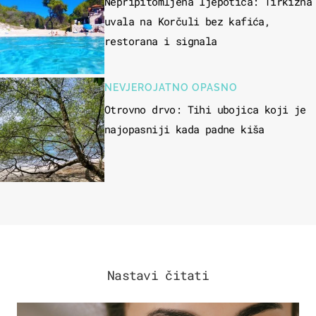
Nepripitomljena ljepotica: Tirkizna
uvala na Korčuli bez kafića,
restorana i signala
NEVJEROJATNO OPASNO
Otrovno drvo: Tihi ubojica koji je
najopasniji kada padne kiša
Nastavi čitati
MODA & LJEPOTA