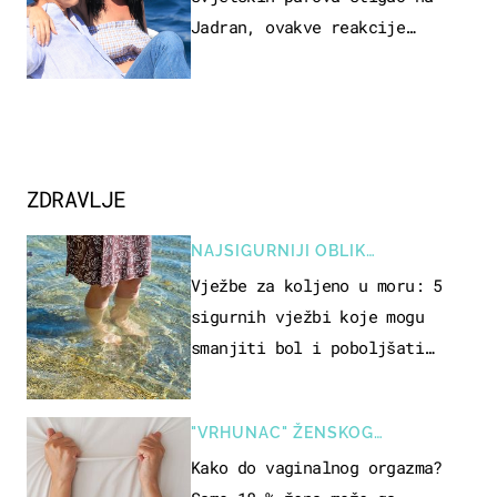
Jadran, ovakve reakcije
vjerojatno nisu očekivali
ZDRAVLJE
NAJSIGURNIJI OBLIK
REKREACIJE
Vježbe za koljeno u moru: 5
sigurnih vježbi koje mogu
smanjiti bol i poboljšati
pokretljivost
"VRHUNAC" ŽENSKOG
SEKSUALNOG ISKUSTVA
Kako do vaginalnog orgazma?