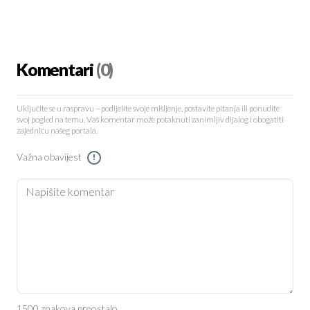
Komentari
(0)
Uključite se u raspravu – podijelite svoje mišljenje, postavite pitanja ili ponudite
svoj pogled na temu. Vaš komentar može potaknuti zanimljiv dijalog i obogatiti
zajednicu našeg portala.
Važna obavijest
!
1500 znakova preostalo