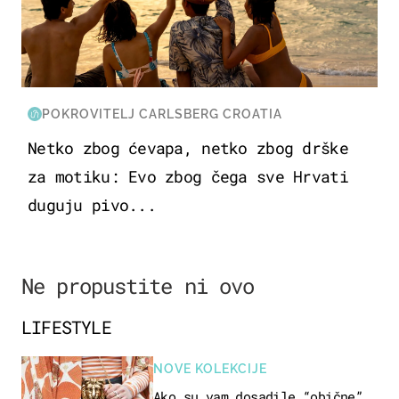
POKROVITELJ CARLSBERG CROATIA
Netko zbog ćevapa, netko zbog drške
za motiku: Evo zbog čega sve Hrvati
duguju pivo...
Ne propustite ni ovo
LIFESTYLE
NOVE KOLEKCIJE
Ako su vam dosadile “obične”