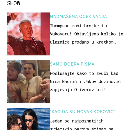
SHOW
NADMAŠENA OČEKIVANJA
Thompson ruši brojke i u
Vukovaru! Objavljeno koliko je
ulaznica prodano u kratkom
vremenu
SAMO DOBRA PISMA
Poslušajte kako to zvuči kad
Nina Badrić i Jakov Jozinović
zapjevaju Oliverov hit!
"KAO DA SU NOVAK ĐOKOVIĆ"
Jedan od najpoznatijih
svjetskih parova stigao na