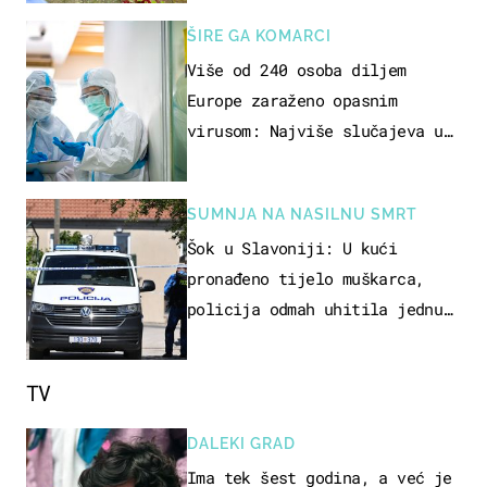
ŠIRE GA KOMARCI
Više od 240 osoba diljem
Europe zaraženo opasnim
virusom: Najviše slučajeva u
našem susjedstvu
SUMNJA NA NASILNU SMRT
Šok u Slavoniji: U kući
pronađeno tijelo muškarca,
policija odmah uhitila jednu
osobu
TV
DALEKI GRAD
Ima tek šest godina, a već je