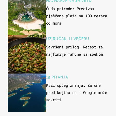
NAJMANJA NA SVIJETU
Čudo prirode: Predivna
pješčana plaža na 100 metara
od mora
UZ RUČAK ILI VEČERU
Savršeni prilog: Recept za
najfinije mahune sa špekom
15 PITANJA
Kviz općeg znanja: Za one
pred kojima se i Google može
sakriti