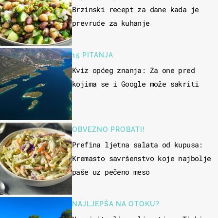
Brzinski recept za dane kada je
prevruće za kuhanje
15 PITANJA
Kviz općeg znanja: Za one pred
kojima se i Google može sakriti
OBVEZNO PROBATI!
Prefina ljetna salata od kupusa:
Kremasto savršenstvo koje najbolje
paše uz pečeno meso
NAJLJEPŠA NA OTOKU?