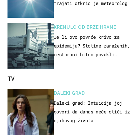
trajati otkrio je meteorolog
KRENULO OD BRZE HRANE
Je li ovo povrće krivo za
epidemiju? Stotine zaraženih,
restorani hitno povukli
proizvod
TV
DALEKI GRAD
Daleki grad: Intuicija joj
govori da danas neće otići iz
njihovog života