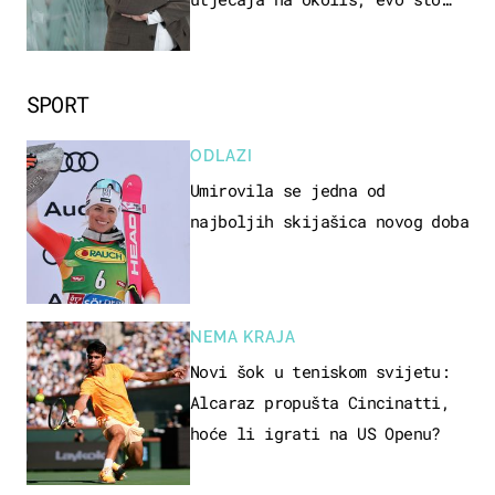
kaže ulagač
SPORT
ODLAZI
Umirovila se jedna od
najboljih skijašica novog doba
NEMA KRAJA
Novi šok u teniskom svijetu:
Alcaraz propušta Cincinatti,
hoće li igrati na US Openu?