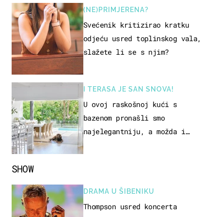
(NE)PRIMJERENA?
Svećenik kritizirao kratku
odjeću usred toplinskog vala,
slažete li se s njim?
I TERASA JE SAN SNOVA!
U ovoj raskošnoj kući s
bazenom pronašli smo
najelegantniju, a možda i
najljepšu bijelu kuhinju
SHOW
DRAMA U ŠIBENIKU
Thompson usred koncerta