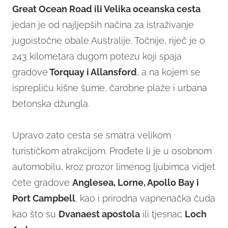
Great Ocean Road ili Velika oceanska cesta
jedan je od najljepših načina za istraživanje
jugoistočne obale Australije. Točnije, riječ je o
243 kilometara dugom potezu koji spaja
gradove
Torquay i Allansford
, a na kojem se
isprepliću kišne šume, čarobne plaže i urbana
betonska džungla.
Upravo zato cesta se smatra velikom
turističkom atrakcijom. Prođete li je u osobnom
automobilu, kroz prozor limenog ljubimca vidjet
ćete gradove
Anglesea, Lorne, Apollo Bay i
Port Campbell
, kao i prirodna vapnenačka čuda
kao što su
Dvanaest
apostola
ili tjesnac
Loch