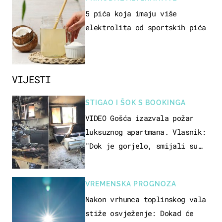
5 pića koja imaju više
elektrolita od sportskih pića
VIJESTI
STIGAO I ŠOK S BOOKINGA
VIDEO Gošća izazvala požar
luksuznog apartmana. Vlasnik:
"Dok je gorjelo, smijali su
se, pili i pokazivali mi
srednji prst"
VREMENSKA PROGNOZA
Nakon vrhunca toplinskog vala
stiže osvježenje: Dokad će