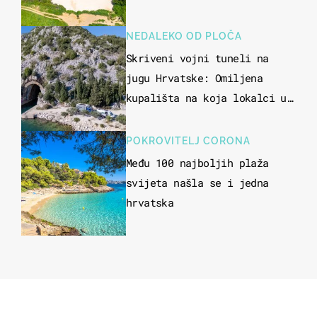
NEDALEKO OD PLOČA
Skriveni vojni tuneli na
jugu Hrvatske: Omiljena
kupališta na koja lokalci u
miru dolaze roniti i skakati
u more
POKROVITELJ CORONA
Među 100 najboljih plaža
svijeta našla se i jedna
hrvatska