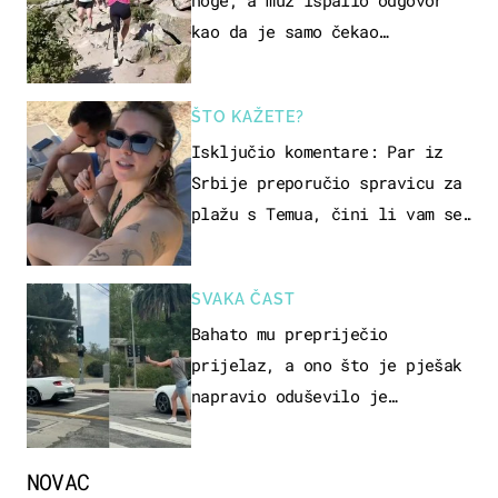
kao da je samo čekao…
ŠTO KAŽETE?
Isključio komentare: Par iz
Srbije preporučio spravicu za
plažu s Temua, čini li vam se
ovo sigurnim?
SVAKA ČAST
Bahato mu prepriječio
prijelaz, a ono što je pješak
napravio oduševilo je
društvene mreže
NOVAC