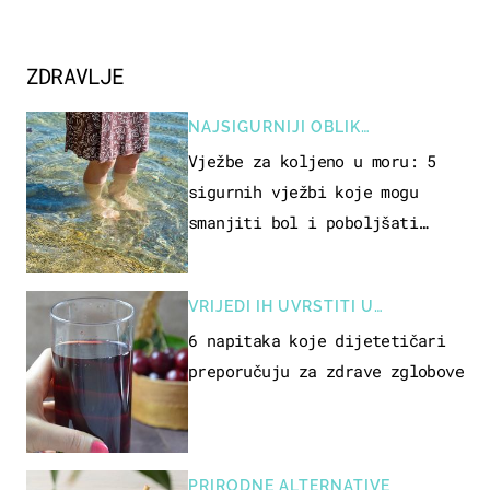
ZDRAVLJE
NAJSIGURNIJI OBLIK
REKREACIJE
Vježbe za koljeno u moru: 5
sigurnih vježbi koje mogu
smanjiti bol i poboljšati
pokretljivost
VRIJEDI IH UVRSTITI U
PREHRANU
6 napitaka koje dijetetičari
preporučuju za zdrave zglobove
PRIRODNE ALTERNATIVE