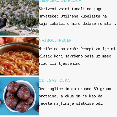
NEDALEKO OD PLOČA
Skriveni vojni tuneli na jugu
Hrvatske: Omiljena kupališta na
koja lokalci u miru dolaze roniti i
skakati u more
NAJBOLJI RECEPT
Miriše na sataraš: Recept za ljetni
klasik koji savršeno paše uz meso,
rižu ili tjesteninu
OD 5 SASTOJKA
Ove kuglice imaju ukupno 80 grama
proteina, a okus im je kao da
jedete najfinije slatkiše od
čokolade