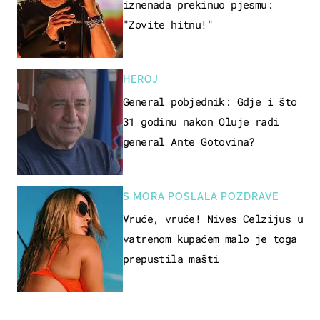
iznenada prekinuo pjesmu:
"Zovite hitnu!"
HEROJ
General pobjednik: Gdje i što
31 godinu nakon Oluje radi
general Ante Gotovina?
S MORA POSLALA POZDRAVE
Vruće, vruće! Nives Celzijus u
vatrenom kupaćem malo je toga
prepustila mašti