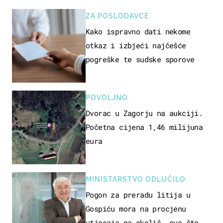
ZA POSLODAVCE
Kako ispravno dati nekome
otkaz i izbjeći najčešće
pogreške te sudske sporove
POVOLJNO
Dvorac u Zagorju na aukciji.
Početna cijena 1,46 milijuna
eura
MINISTARSTVO ODLUČILO
Pogon za preradu litija u
Gospiću mora na procjenu
utjecaja na okoliš, evo što