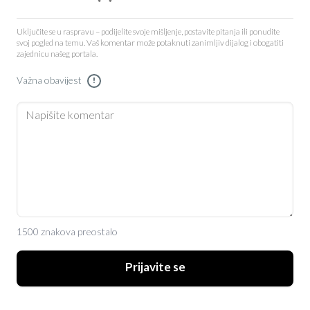
Uključite se u raspravu – podijelite svoje mišljenje, postavite pitanja ili ponudite
svoj pogled na temu. Vaš komentar može potaknuti zanimljiv dijalog i obogatiti
zajednicu našeg portala.
Važna obavijest
!
1500 znakova preostalo
Prijavite se