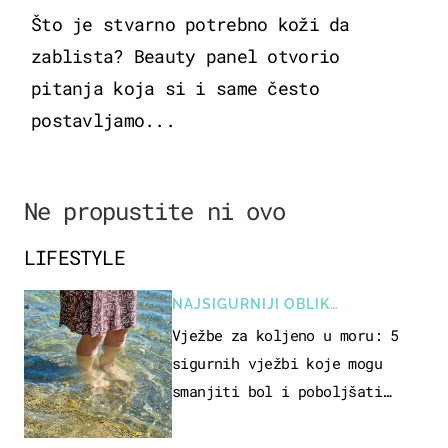
Što je stvarno potrebno koži da
zablista? Beauty panel otvorio
pitanja koja si i same često
postavljamo...
Ne propustite ni ovo
LIFESTYLE
NAJSIGURNIJI OBLIK
REKREACIJE
Vježbe za koljeno u moru: 5
sigurnih vježbi koje mogu
smanjiti bol i poboljšati
pokretljivost