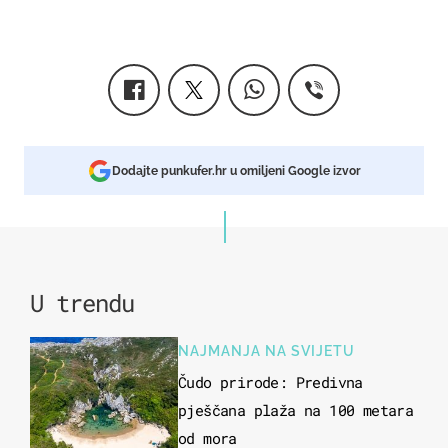
Dodajte punkufer.hr u omiljeni Google izvor
U trendu
NAJMANJA NA SVIJETU
Čudo prirode: Predivna
pješčana plaža na 100 metara
od mora