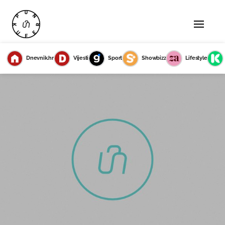
Dnevnik.hr
Vijesti
Sport
Showbizz
Lifestyle