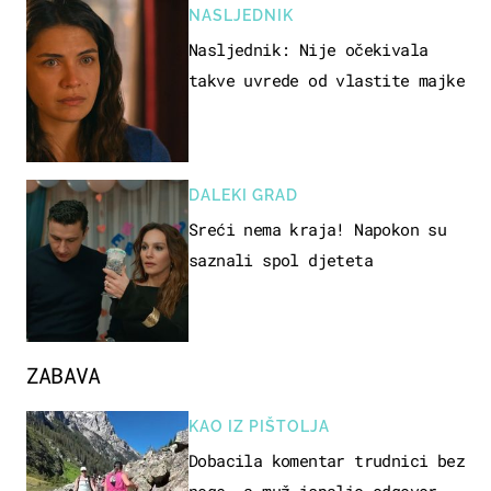
NASLJEDNIK
Nasljednik: Nije očekivala
takve uvrede od vlastite majke
DALEKI GRAD
Sreći nema kraja! Napokon su
saznali spol djeteta
ZABAVA
KAO IZ PIŠTOLJA
Dobacila komentar trudnici bez
noge, a muž ispalio odgovor