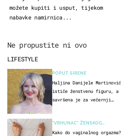
možete kupiti i usput, tijekom
nabavke namirnica...
Ne propustite ni ovo
LIFESTYLE
POPUT SIRENE
Haljina Danijele Martinović
ističe ženstvenu figuru, a
savršena je za večernji
izlazak na moru
"VRHUNAC" ŽENSKOG
SEKSUALNOG ISKUSTVA
Kako do vaginalnog orgazma?