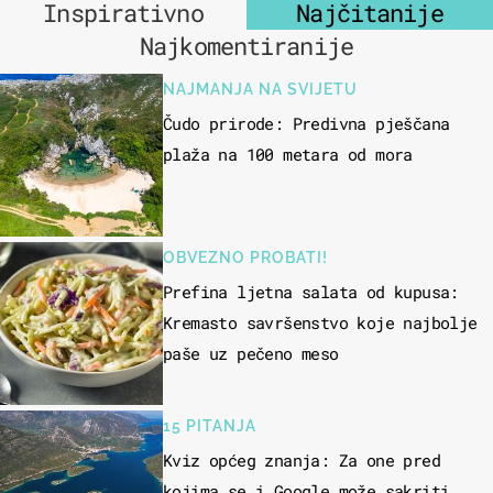
Inspirativno
Najčitanije
Najkomentiranije
NAJMANJA NA SVIJETU
Čudo prirode: Predivna pješčana
plaža na 100 metara od mora
OBVEZNO PROBATI!
Prefina ljetna salata od kupusa:
Kremasto savršenstvo koje najbolje
paše uz pečeno meso
15 PITANJA
Kviz općeg znanja: Za one pred
kojima se i Google može sakriti