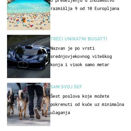
razmišlja 9 od 10 Europljana
TREĆI UNIKATNI BUGATTI
Nazvan je po vrsti
srednjovjekovnog viteškog
konja i visok samo metar
SAM SVOJ ŠEF
Šest poslova koje možete
pokrenuti od kuće uz minimalna
ulaganja