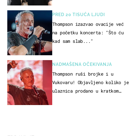
PRED 20 TISUĆA LJUDI
Thompson izazvao ovacije već
na početku koncerta: "Što ću
kad sam slab..."
NADMAŠENA OČEKIVANJA
Thompson ruši brojke i u
Vukovaru! Objavljeno koliko je
ulaznica prodano u kratkom
vremenu