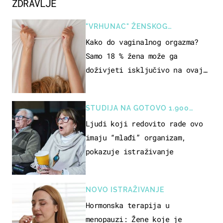
ZDRAVLJE
"VRHUNAC" ŽENSKOG
SEKSUALNOG ISKUSTVA
Kako do vaginalnog orgazma?
Samo 18 % žena može ga
doživjeti isključivo na ovaj
način
STUDIJA NA GOTOVO 1.900
OSOBA
Ljudi koji redovito rade ovo
imaju “mlađi” organizam,
pokazuje istraživanje
NOVO ISTRAŽIVANJE
Hormonska terapija u
menopauzi: Žene koje je