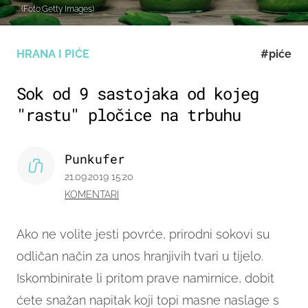
(Foto:Getty Images)
HRANA I PIĆE
#piće
Sok od 9 sastojaka od kojeg
"rastu" pločice na trbuhu
Punkufer
21.09.2019 15:20
KOMENTARI
Ako ne volite jesti povrće, prirodni sokovi su
odličan način za unos hranjivih tvari u tijelo.
Iskombinirate li pritom prave namirnice, dobit
ćete snažan napitak koji topi masne naslage s