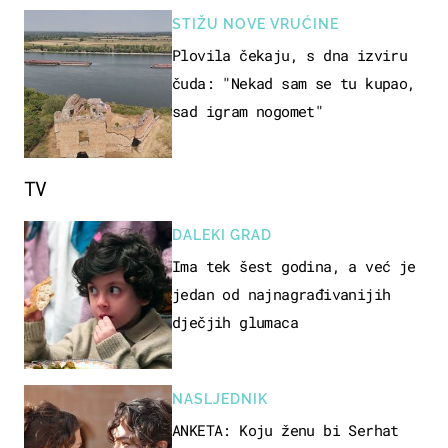
STIŽU NOVE VRUĆINE
Plovila čekaju, s dna izviru
čuda: "Nekad sam se tu kupao,
sad igram nogomet"
TV
DALEKI GRAD
Ima tek šest godina, a već je
jedan od najnagrađivanijih
dječjih glumaca
NASLJEDNIK
ANKETA: Koju ženu bi Serhat