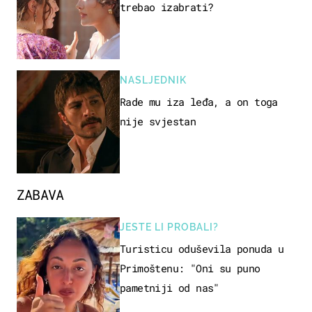
trebao izabrati?
NASLJEDNIK
Rade mu iza leđa, a on toga
nije svjestan
ZABAVA
JESTE LI PROBALI?
Turisticu oduševila ponuda u
Primoštenu: "Oni su puno
pametniji od nas"