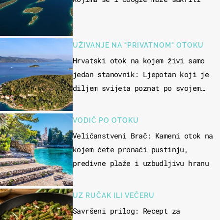
UŽIVANJE NA "PRIVATNOM" OTOKU
Hrvatski otok na kojem živi samo
jedan stanovnik: Ljepotan koji je
diljem svijeta poznat po svojem
"bijelom zlatu"
VODIČ PO OTOKU
Veličanstveni Brač: Kameni otok na
kojem ćete pronaći pustinju,
predivne plaže i uzbudljivu hranu
UZ RUČAK ILI VEČERU
Savršeni prilog: Recept za