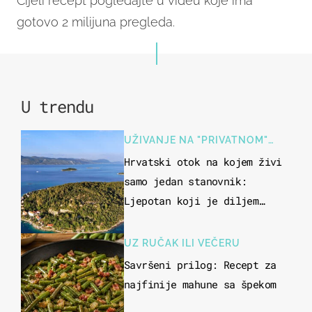
Cijeli recept pogledajte u videu koje ima
gotovo 2 milijuna pregleda.
U trendu
UŽIVANJE NA "PRIVATNOM"
OTOKU
Hrvatski otok na kojem živi
samo jedan stanovnik:
Ljepotan koji je diljem
svijeta poznat po svojem
"bijelom zlatu"
UZ RUČAK ILI VEČERU
Savršeni prilog: Recept za
najfinije mahune sa špekom