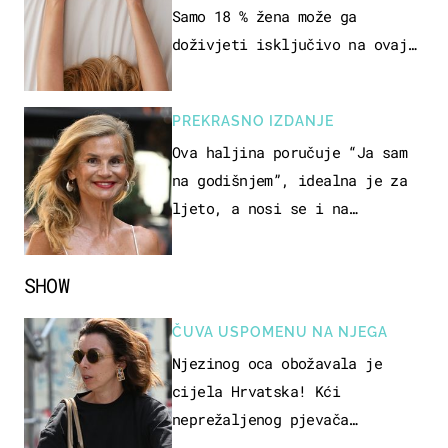
Samo 18 % žena može ga
doživjeti isključivo na ovaj
način
PREKRASNO IZDANJE
Ova haljina poručuje “Ja sam
na godišnjem”, idealna je za
ljeto, a nosi se i na
zagrebačkoj špici
SHOW
ČUVA USPOMENU NA NJEGA
Njezinog oca obožavala je
cijela Hrvatska! Kći
neprežaljenog pjevača
projurila špicom na dva kotača