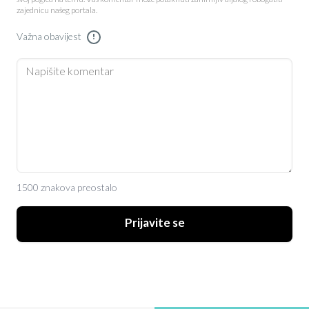
zajednicu našeg portala.
Važna obavijest
!
1500 znakova preostalo
Prijavite se