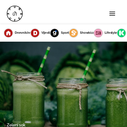
Dnevnik.hr
Vijesti
Sport
Showbizz
Lifestyle
Zeleni sok