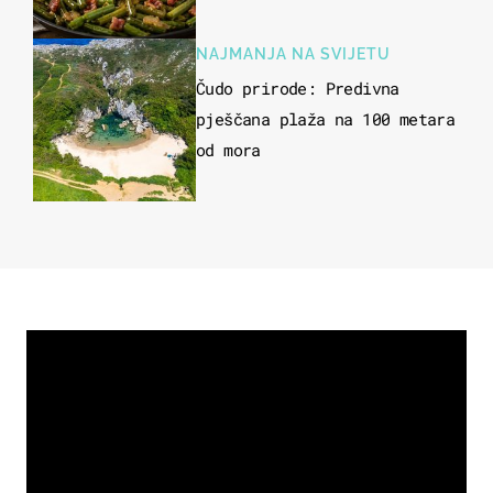
NAJMANJA NA SVIJETU
Čudo prirode: Predivna
pješčana plaža na 100 metara
od mora