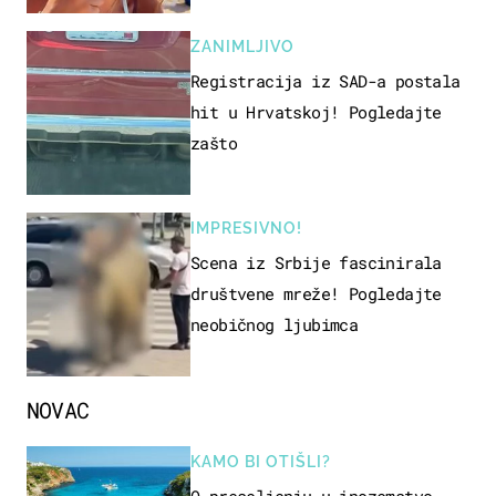
ZANIMLJIVO
Registracija iz SAD-a postala
hit u Hrvatskoj! Pogledajte
zašto
IMPRESIVNO!
Scena iz Srbije fascinirala
društvene mreže! Pogledajte
neobičnog ljubimca
NOVAC
KAMO BI OTIŠLI?
O preseljenju u inozemstvo