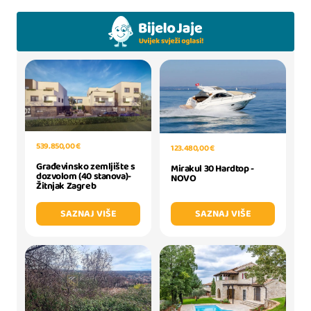
539.850,00 €
123.480,00 €
Građevinsko zemljište s
Mirakul 30 Hardtop -
dozvolom (40 stanova)-
NOVO
Žitnjak Zagreb
SAZNAJ VIŠE
SAZNAJ VIŠE