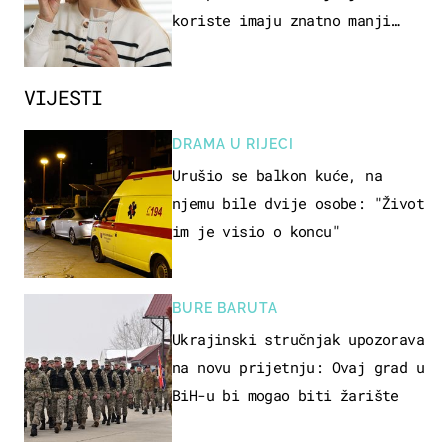
koriste imaju znatno manji
rizik od ovoga
VIJESTI
DRAMA U RIJECI
Urušio se balkon kuće, na
njemu bile dvije osobe: "Život
im je visio o koncu"
BURE BARUTA
Ukrajinski stručnjak upozorava
na novu prijetnju: Ovaj grad u
BiH-u bi mogao biti žarište