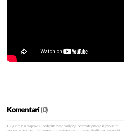
Komentari
(0)
Uključite se u raspravu – podijelite svoje mišljenje, postavite pitanja ili ponudite
svoj pogled na temu. Vaš komentar može potaknuti zanimljiv dijalog i obogatiti