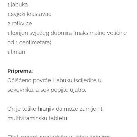
1 jabuka
1 svježi krastavac
2 rotkvice
1 korijen svježeg đubmira (maksimalne veličine
od 1 centimetara)
1 limun
Priprema:
Očišćeno povrće i jabuku iscijedite u
sokovniku, a sok popijte ujutro.
On je toliko hranjiv da može zamijeniti
multivitaminsku tabletu.