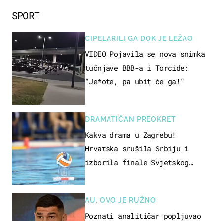
SPORT
CIPELARILI GA DOK JE LEŽAO
VIDEO Pojavila se nova snimka
tučnjave BBB-a i Torcide:
"Je*ote, pa ubit će ga!"
DRAMATIČAN PREOKRET
Kakva drama u Zagrebu!
Hrvatska srušila Srbiju i
izborila finale Svjetskog
prvenstva
AU, OVO JE RUŽNO
Poznati analitičar popljuvao