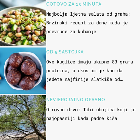
GOTOVO ZA 15 MINUTA
Najbolja ljetna salata od graha:
Brzinski recept za dane kada je
prevruće za kuhanje
OD 5 SASTOJKA
Ove kuglice imaju ukupno 80 grama
proteina, a okus im je kao da
jedete najfinije slatkiše od
čokolade
NEVJEROJATNO OPASNO
Otrovno drvo: Tihi ubojica koji je
najopasniji kada padne kiša