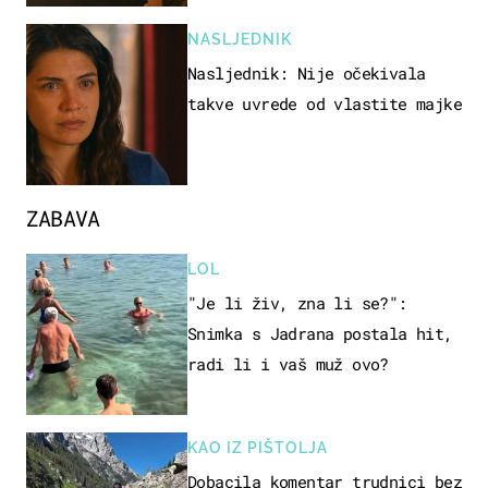
NASLJEDNIK
Nasljednik: Nije očekivala
takve uvrede od vlastite majke
ZABAVA
LOL
"Je li živ, zna li se?":
Snimka s Jadrana postala hit,
radi li i vaš muž ovo?
KAO IZ PIŠTOLJA
Dobacila komentar trudnici bez