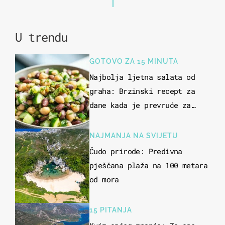
U trendu
GOTOVO ZA 15 MINUTA
Najbolja ljetna salata od
graha: Brzinski recept za
dane kada je prevruće za
kuhanje
NAJMANJA NA SVIJETU
Čudo prirode: Predivna
pješčana plaža na 100 metara
od mora
15 PITANJA