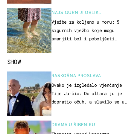
NAJSIGURNIJI OBLIK
REKREACIJE
Vježbe za koljeno u moru: 5
sigurnih vježbi koje mogu
smanjiti bol i poboljšati
pokretljivost
SHOW
RASKOŠNA PROSLAVA
Ovako je izgledalo vjenčanje
Tije Jurčić: Do oltara ju je
dopratio očuh, a slavilo se uz
Olivera i Rozgu
DRAMA U ŠIBENIKU
Thompson usred koncerta