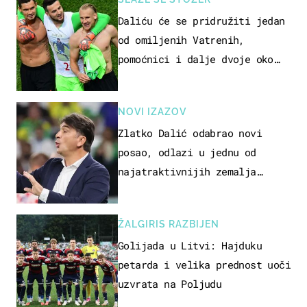
Daliću će se pridružiti jedan
od omiljenih Vatrenih,
pomoćnici i dalje dvoje oko
ponude
NOVI IZAZOV
Zlatko Dalić odabrao novi
posao, odlazi u jednu od
najatraktivnijih zemalja
svijeta
ŽALGIRIS RAZBIJEN
Golijada u Litvi: Hajduku
petarda i velika prednost uoči
uzvrata na Poljudu