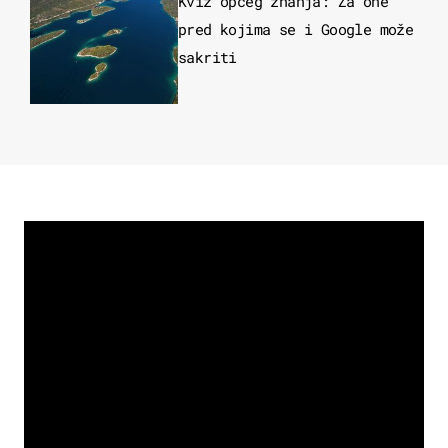
Kviz općeg znanja: Za one
pred kojima se i Google može
sakriti