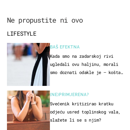
Ne propustite ni ovo
LIFESTYLE
BAŠ EFEKTNA
Kada smo na zadarskoj rivi
ugledali ovu haljinu, morali
smo doznati odakle je – košta
samo 18 eura
(NE)PRIMJERENA?
Svećenik kritizirao kratku
odjeću usred toplinskog vala,
slažete li se s njim?