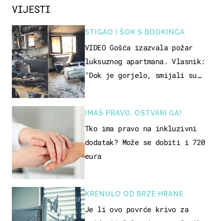
VIJESTI
STIGAO I ŠOK S BOOKINGA
VIDEO Gošća izazvala požar
luksuznog apartmana. Vlasnik:
"Dok je gorjelo, smijali su
se, pili i pokazivali mi
srednji prst"
IMAŠ PRAVO, OSTVARI GA!
Tko ima pravo na inkluzivni
dodatak? Može se dobiti i 720
eura
KRENULO OD BRZE HRANE
Je li ovo povrće krivo za