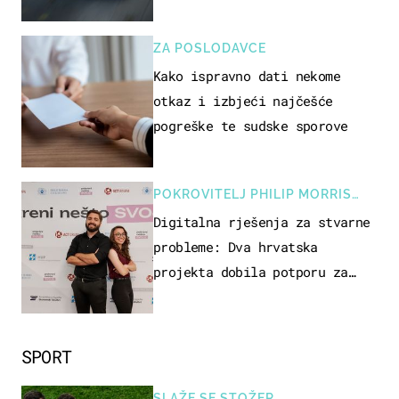
ZA POSLODAVCE
Kako ispravno dati nekome
otkaz i izbjeći najčešće
pogreške te sudske sporove
POKROVITELJ PHILIP MORRIS
ZAGREB
Digitalna rješenja za stvarne
probleme: Dva hrvatska
projekta dobila potporu za
razvoj
SPORT
SLAŽE SE STOŽER