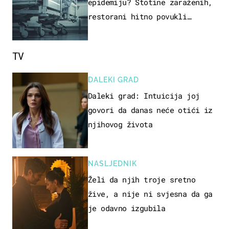
epidemiju? Stotine zaraženih,
restorani hitno povukli
proizvod
TV
DALEKI GRAD
Daleki grad: Intuicija joj
govori da danas neće otići iz
njihovog života
NASLJEDNIK
Želi da njih troje sretno
žive, a nije ni svjesna da ga
je odavno izgubila