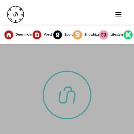
Dnevnik.hr
Vijesti
Sport
Showbizz
Lifestyle