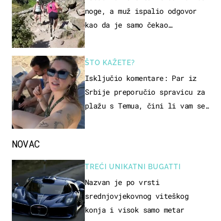
noge, a muž ispalio odgovor
kao da je samo čekao…
ŠTO KAŽETE?
Isključio komentare: Par iz
Srbije preporučio spravicu za
plažu s Temua, čini li vam se
ovo sigurnim?
NOVAC
TREĆI UNIKATNI BUGATTI
Nazvan je po vrsti
srednjovjekovnog viteškog
konja i visok samo metar