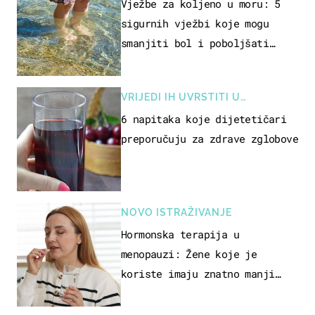
REKREACIJE
Vježbe za koljeno u moru: 5
sigurnih vježbi koje mogu
smanjiti bol i poboljšati
pokretljivost
VRIJEDI IH UVRSTITI U
PREHRANU
6 napitaka koje dijetetičari
preporučuju za zdrave zglobove
NOVO ISTRAŽIVANJE
Hormonska terapija u
menopauzi: Žene koje je
koriste imaju znatno manji
rizik od ovoga