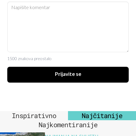
1500 znakova preostalo
Prijavite se
Inspirativno
Najčitanije
Najkomentiranije