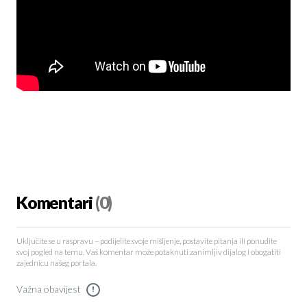
Komentari
(0)
Uključite se u raspravu – podijelite svoje mišljenje, postavite pitanja ili ponudite
svoj pogled na temu. Vaš komentar može potaknuti zanimljiv dijalog i obogatiti
zajednicu našeg portala.
Važna obavijest
!