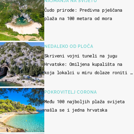
NAJMANJA NA SVIJETU
Čudo prirode: Predivna pješčana
plaža na 100 metara od mora
NEDALEKO OD PLOČA
Skriveni vojni tuneli na jugu
Hrvatske: Omiljena kupališta na
koja lokalci u miru dolaze roniti i
skakati u more
POKROVITELJ CORONA
Među 100 najboljih plaža svijeta
našla se i jedna hrvatska