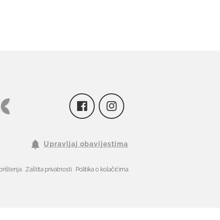
Upravljaj obavijestima
orištenja
Zaštita privatnosti
Politika o kolačićima