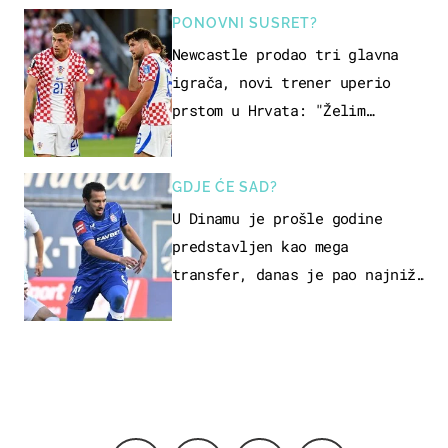
PONOVNI SUSRET?
Newcastle prodao tri glavna
igrača, novi trener uperio
prstom u Hrvata: "Želim
njega!"
GDJE ĆE SAD?
U Dinamu je prošle godine
predstavljen kao mega
transfer, danas je pao najniže
u karijeri