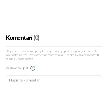
Komentari
(0)
Uključite se u raspravu – podijelite svoje mišljenje, postavite pitanja ili ponudite
svoj pogled na temu. Vaš komentar može potaknuti zanimljiv dijalog i obogatiti
zajednicu našeg portala.
Važna obavijest
!