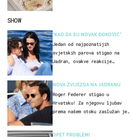
SHOW
"KAO DA SU NOVAK ĐOKOVIĆ"
Jedan od najpoznatijih
svjetskih parova stigao na
Jadran, ovakve reakcije
vjerojatno nisu očekivali
NOVA ZVIJEZDA NA JADRANU
Roger Federer stigao u
Hrvatsku! Za njegovu ljubav
prema našem otoku zaslužan je
jedan poznati Hrvat
OPET PROBLEMI