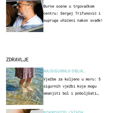
Burne scene u trgovačkom
centru: Sergej Trifunović i
supruga uhićeni nakon svađe!
ZDRAVLJE
NAJSIGURNIJI OBLIK
REKREACIJE
Vježbe za koljeno u moru: 5
sigurnih vježbi koje mogu
smanjiti bol i poboljšati
pokretljivost
POKROVITELJ STADA