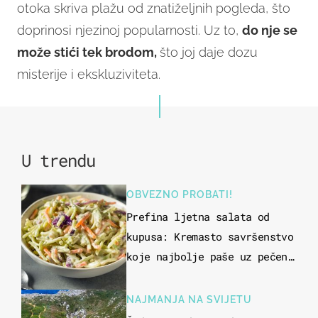
otoka skriva plažu od znatiželjnih pogleda, što
doprinosi njezinoj popularnosti. Uz to,
do nje se
može stići tek brodom,
što joj daje dozu
misterije i ekskluziviteta.
U trendu
OBVEZNO PROBATI!
Prefina ljetna salata od
kupusa: Kremasto savršenstvo
koje najbolje paše uz pečeno
meso
NAJMANJA NA SVIJETU