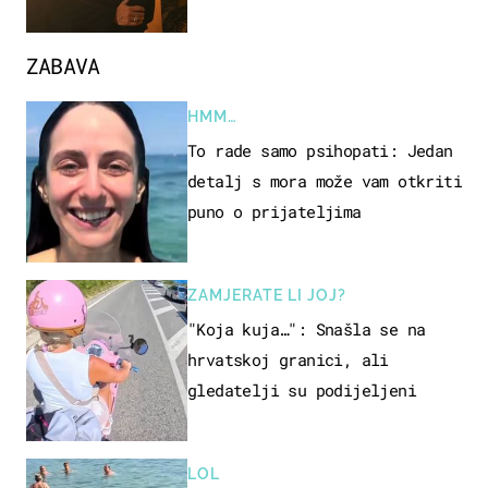
ZABAVA
HMM…
To rade samo psihopati: Jedan
detalj s mora može vam otkriti
puno o prijateljima
ZAMJERATE LI JOJ?
"Koja kuja…": Snašla se na
hrvatskoj granici, ali
gledatelji su podijeljeni
LOL