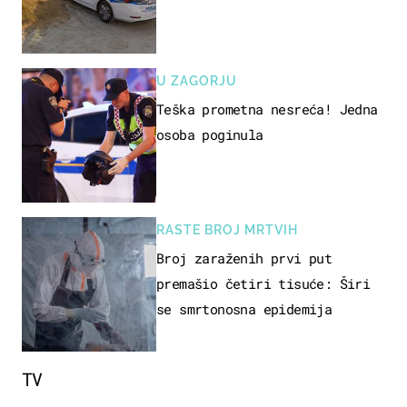
U ZAGORJU
Teška prometna nesreća! Jedna
osoba poginula
RASTE BROJ MRTVIH
Broj zaraženih prvi put
premašio četiri tisuće: Širi
se smrtonosna epidemija
TV