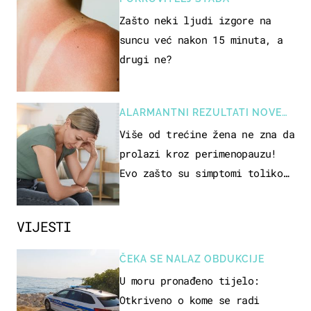
Zašto neki ljudi izgore na
suncu već nakon 15 minuta, a
drugi ne?
ALARMANTNI REZULTATI NOVE
STUDIJE
Više od trećine žena ne zna da
prolazi kroz perimenopauzu!
Evo zašto su simptomi toliko
zbunjujući
VIJESTI
ČEKA SE NALAZ OBDUKCIJE
U moru pronađeno tijelo:
Otkriveno o kome se radi