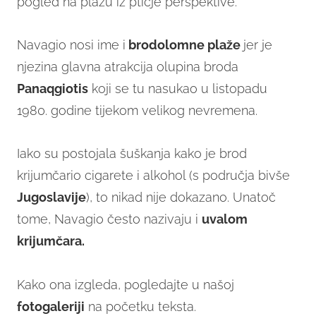
pogled na plažu iz ptičje perspektive.
Navagio nosi ime i
brodolomne plaže
jer je
njezina glavna atrakcija olupina broda
Panaq
giotis
koji se tu nasukao u listopadu
1980. godine tijekom velikog nevremena.
Iako su postojala šuškanja kako je brod
krijumčario cigarete i alkohol (s područja bivše
Jugoslavije
), to nikad nije dokazano. Unatoč
tome, Navagio često nazivaju i
uvalom
krijumčara.
Kako ona izgleda, pogledajte u našoj
fotogaleriji
na početku teksta.