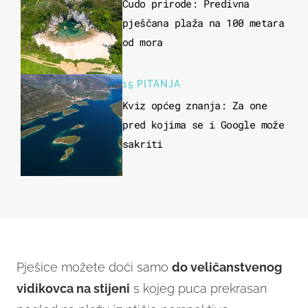
Čudo prirode: Predivna
pješčana plaža na 100 metara
od mora
15 PITANJA
Kviz općeg znanja: Za one
pred kojima se i Google može
sakriti
Pješice možete doći samo
do veličanstvenog
vidikovca na stijeni
s kojeg puca prekrasan