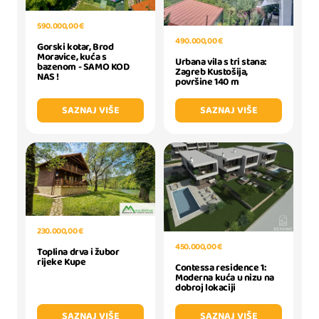
590.000,00 €
490.000,00 €
Gorski kotar, Brod
Moravice, kuća s
Urbana vila s tri stana:
bazenom - SAMO KOD
Zagreb Kustošija,
NAS !
površine 140 m
SAZNAJ VIŠE
SAZNAJ VIŠE
230.000,00 €
450.000,00 €
Toplina drva i žubor
rijeke Kupe
Contessa residence 1:
Moderna kuća u nizu na
dobroj lokaciji
SAZNAJ VIŠE
SAZNAJ VIŠE