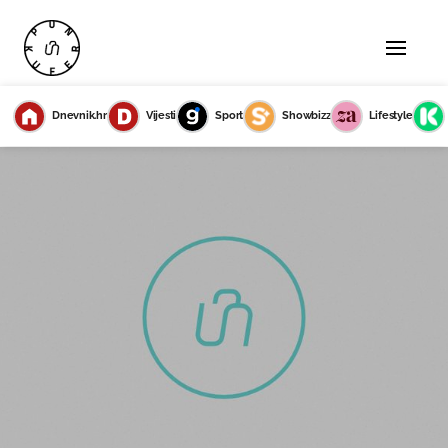
Dnevnik.hr
Vijesti
Sport
Showbizz
Lifestyle