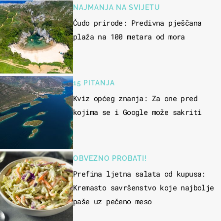
NAJMANJA NA SVIJETU
Čudo prirode: Predivna pješčana
plaža na 100 metara od mora
15 PITANJA
Kviz općeg znanja: Za one pred
kojima se i Google može sakriti
OBVEZNO PROBATI!
Prefina ljetna salata od kupusa:
Kremasto savršenstvo koje najbolje
paše uz pečeno meso