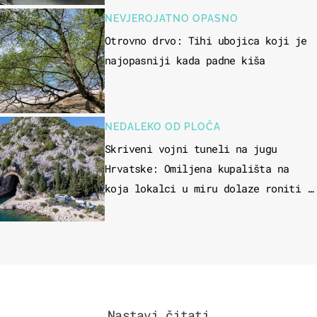
NEVJEROJATNO OPASNO
Otrovno drvo: Tihi ubojica koji je
najopasniji kada padne kiša
NEDALEKO OD PLOČA
Skriveni vojni tuneli na jugu
Hrvatske: Omiljena kupališta na
koja lokalci u miru dolaze roniti i
skakati u more
Nastavi čitati