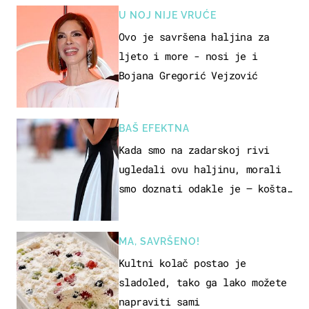
U NOJ NIJE VRUĆE
Ovo je savršena haljina za
ljeto i more - nosi je i
Bojana Gregorić Vejzović
BAŠ EFEKTNA
Kada smo na zadarskoj rivi
ugledali ovu haljinu, morali
smo doznati odakle je – košta
samo 18 eura
MA, SAVRŠENO!
Kultni kolač postao je
sladoled, tako ga lako možete
napraviti sami