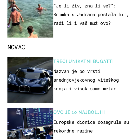
"Je li živ, zna li se?":
Snimka s Jadrana postala hit,
radi li i vaš muž ovo?
NOVAC
TREĆI UNIKATNI BUGATTI
Nazvan je po vrsti
srednjovjekovnog viteškog
konja i visok samo metar
OVO JE 10 NAJBOLJIH
Europske dionice dosegnule su
rekordne razine