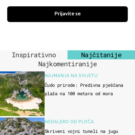
Prijavite se
Inspirativno
Najčitanije
Najkomentiranije
NAJMANJA NA SVIJETU
Čudo prirode: Predivna pješčana
plaža na 100 metara od mora
NEDALEKO OD PLOČA
Skriveni vojni tuneli na jugu