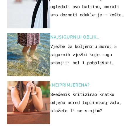
ugledali ovu haljinu, morali
smo doznati odakle je – košta
samo 18 eura
NAJSIGURNIJI OBLIK
REKREACIJE
Vježbe za koljeno u moru: 5
sigurnih vježbi koje mogu
smanjiti bol i poboljšati
pokretljivost
(NE)PRIMJERENA?
Svećenik kritizirao kratku
odjeću usred toplinskog vala,
slažete li se s njim?