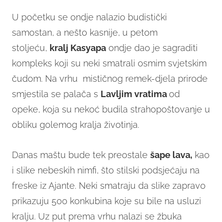
U početku se ondje nalazio budistički
samostan, a nešto kasnije, u petom
stoljeću,
kralj Kasyapa
ondje dao je sagraditi
kompleks koji su neki smatrali osmim svjetskim
čudom. Na vrhu mističnog remek-djela prirode
smjestila se palača s
Lavljim vratima
od
opeke, koja su nekoć budila strahopoštovanje u
obliku golemog kralja životinja.
Danas maštu bude tek preostale
šape lava,
kao
i slike nebeskih nimfi, što stilski podsjećaju na
freske iz Ajante. Neki smatraju da slike zapravo
prikazuju 500 konkubina koje su bile na usluzi
kralju. Uz put prema vrhu nalazi se žbuka