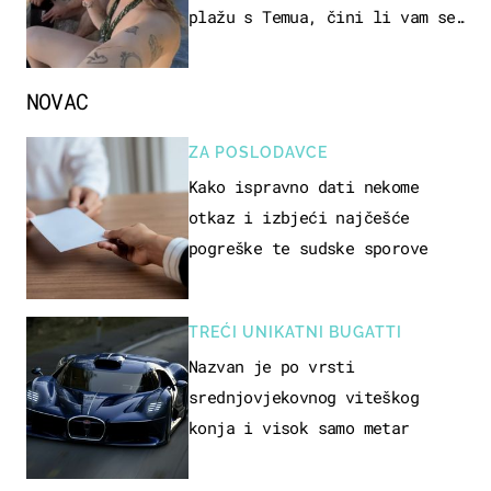
plažu s Temua, čini li vam se
ovo sigurnim?
NOVAC
ZA POSLODAVCE
Kako ispravno dati nekome
otkaz i izbjeći najčešće
pogreške te sudske sporove
TREĆI UNIKATNI BUGATTI
Nazvan je po vrsti
srednjovjekovnog viteškog
konja i visok samo metar