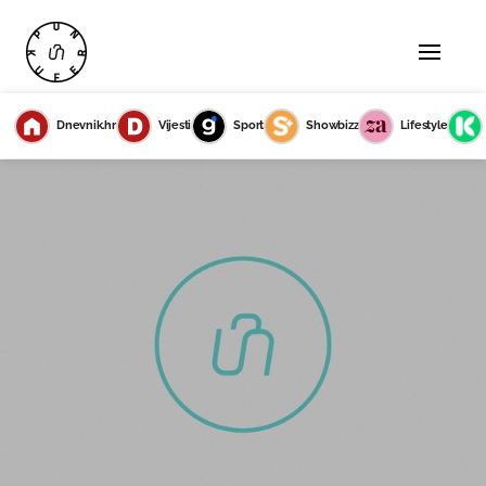
Dnevnik.hr
Vijesti
Sport
Showbizz
Lifestyle