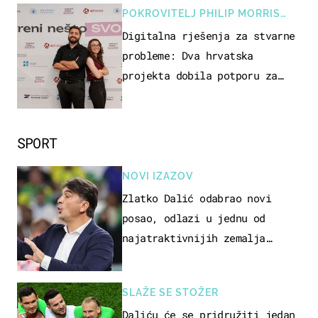
POKROVITELJ PHILIP MORRIS
ZAGREB
Digitalna rješenja za stvarne
probleme: Dva hrvatska
projekta dobila potporu za
razvoj
SPORT
NOVI IZAZOV
Zlatko Dalić odabrao novi
posao, odlazi u jednu od
najatraktivnijih zemalja
svijeta
SLAŽE SE STOŽER
Daliću će se pridružiti jedan