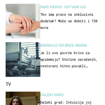
srednji prst"
IMAŠ PRAVO, OSTVARI GA!
Tko ima pravo na inkluzivni
dodatak? Može se dobiti i 720
eura
KRENULO OD BRZE HRANE
Je li ovo povrće krivo za
epidemiju? Stotine zaraženih,
restorani hitno povukli
proizvod
TV
DALEKI GRAD
Daleki grad: Intuicija joj