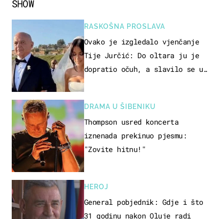
SHOW
RASKOŠNA PROSLAVA
Ovako je izgledalo vjenčanje
Tije Jurčić: Do oltara ju je
dopratio očuh, a slavilo se uz
Olivera i Rozgu
DRAMA U ŠIBENIKU
Thompson usred koncerta
iznenada prekinuo pjesmu:
"Zovite hitnu!"
HEROJ
General pobjednik: Gdje i što
31 godinu nakon Oluje radi