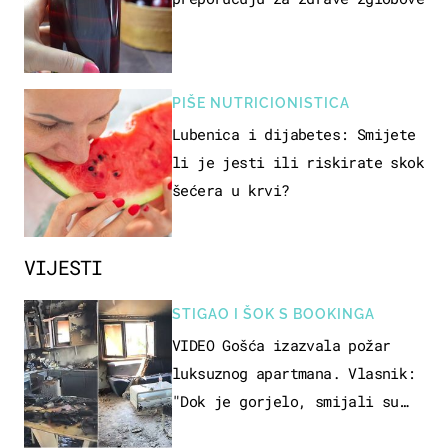
PIŠE NUTRICIONISTICA
Lubenica i dijabetes: Smijete
li je jesti ili riskirate skok
šećera u krvi?
VIJESTI
STIGAO I ŠOK S BOOKINGA
VIDEO Gošća izazvala požar
luksuznog apartmana. Vlasnik:
"Dok je gorjelo, smijali su
se, pili i pokazivali mi