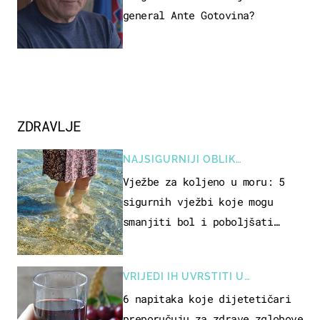
general Ante Gotovina?
ZDRAVLJE
NAJSIGURNIJI OBLIK
REKREACIJE
Vježbe za koljeno u moru: 5
sigurnih vježbi koje mogu
smanjiti bol i poboljšati
pokretljivost
VRIJEDI IH UVRSTITI U
PREHRANU
6 napitaka koje dijetetičari
preporučuju za zdrave zglobove