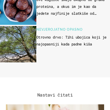
proteina, a okus im je kao da
jedete najfinije slatkiše od
čokolade
NEVJEROJATNO OPASNO
Otrovno drvo: Tihi ubojica koji je
najopasniji kada padne kiša
Nastavi čitati
MODA & LJEPOTA