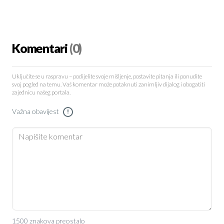
Komentari
(0)
Uključite se u raspravu – podijelite svoje mišljenje, postavite pitanja ili ponudite
svoj pogled na temu. Vaš komentar može potaknuti zanimljiv dijalog i obogatiti
zajednicu našeg portala.
Važna obavijest
!
1500 znakova preostalo