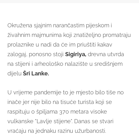
Okružena sjajnim narančastim pijeskom i
živahnim majmunima koji znatiželjno promatraju
prolaznike u nadi da će im priuštiti kakav
zalogaj, ponosno stoji
Sigiriya
,
drevna utvrda
na stijeni i arheološko nalazište u središnjem
dijelu
Šri Lanke.
U vrijeme pandemije to je mjesto bilo tiše no
inače jer nije bilo na tisuće turista koji se
raspituju o špiljama 370 metara visoke
vulkanske "Lavlje stijene". Danas se stvari
vraćaju na jednaku razinu užurbanosti.