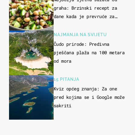
graha: Brzinski recept za
dane kada je prevruće za
kuhanje
NAJMANJA NA SVIJETU
Čudo prirode: Predivna
pješčana plaža na 100 metara
od mora
15 PITANJA
Kviz općeg znanja: Za one
pred kojima se i Google može
sakriti