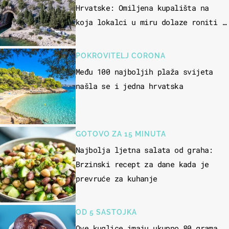
Hrvatske: Omiljena kupališta na
koja lokalci u miru dolaze roniti i
skakati u more
POKROVITELJ CORONA
Među 100 najboljih plaža svijeta
našla se i jedna hrvatska
GOTOVO ZA 15 MINUTA
Najbolja ljetna salata od graha:
Brzinski recept za dane kada je
prevruće za kuhanje
OD 5 SASTOJKA
Ove kuglice imaju ukupno 80 grama