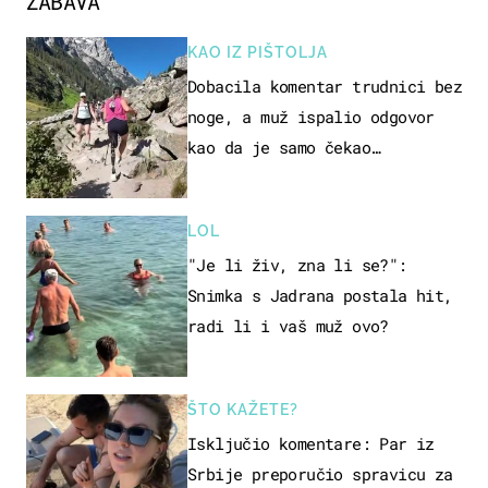
ZABAVA
KAO IZ PIŠTOLJA
Dobacila komentar trudnici bez
noge, a muž ispalio odgovor
kao da je samo čekao…
LOL
"Je li živ, zna li se?":
Snimka s Jadrana postala hit,
radi li i vaš muž ovo?
ŠTO KAŽETE?
Isključio komentare: Par iz
Srbije preporučio spravicu za