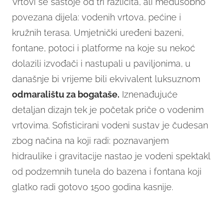
Vrtovi se sastoje od tri različita, ali međusobno
povezana dijela: vodenih vrtova, pećine i
kružnih terasa. Umjetnički uređeni bazeni,
fontane, potoci i platforme na koje su nekoć
dolazili izvođači i nastupali u paviljonima, u
današnje bi vrijeme bili ekvivalent luksuznom
odmaralištu za bogataše.
Iznenađujuće
detaljan dizajn tek je početak priče o vodenim
vrtovima. Sofisticirani vodeni sustav je čudesan
zbog načina na koji radi: poznavanjem
hidraulike i gravitacije nastao je vodeni spektakl
od podzemnih tunela do bazena i fontana koji
glatko radi gotovo 1500 godina kasnije.