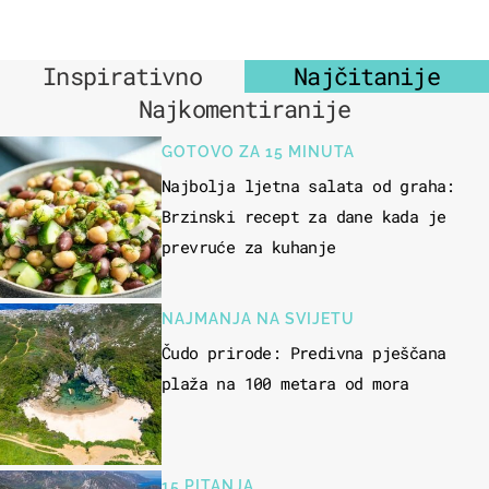
Inspirativno
Najčitanije
Najkomentiranije
GOTOVO ZA 15 MINUTA
Najbolja ljetna salata od graha:
Brzinski recept za dane kada je
prevruće za kuhanje
NAJMANJA NA SVIJETU
Čudo prirode: Predivna pješčana
plaža na 100 metara od mora
15 PITANJA