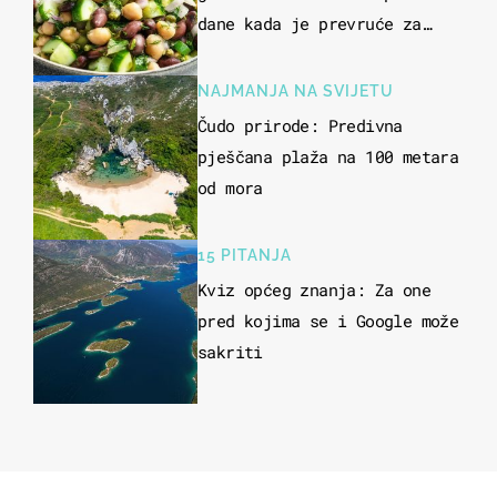
dane kada je prevruće za
kuhanje
NAJMANJA NA SVIJETU
Čudo prirode: Predivna
pješčana plaža na 100 metara
od mora
15 PITANJA
Kviz općeg znanja: Za one
pred kojima se i Google može
sakriti