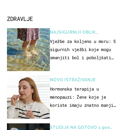
ZDRAVLJE
NAJSIGURNIJI OBLIK
REKREACIJE
Vježbe za koljeno u moru: 5
sigurnih vježbi koje mogu
smanjiti bol i poboljšati
pokretljivost
NOVO ISTRAŽIVANJE
Hormonska terapija u
menopauzi: Žene koje je
koriste imaju znatno manji
rizik od ovoga
STUDIJA NA GOTOVO 1.900