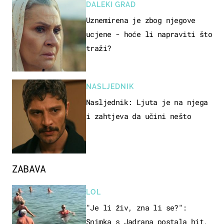
DALEKI GRAD
Uznemirena je zbog njegove
ucjene - hoće li napraviti što
traži?
NASLJEDNIK
Nasljednik: Ljuta je na njega
i zahtjeva da učini nešto
ZABAVA
LOL
"Je li živ, zna li se?":
Snimka s Jadrana postala hit,