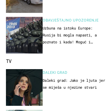
OBAVJEŠTAJNO UPOZORENJE
Uzbuna na istoku Europe:
Rusija bi mogla napasti, a
poznato i kada! Moguć i
kopneni upad u članicu NATO-a
TV
DALEKI GRAD
Daleki grad: Jako je ljuta jer
se miješa u njezine stvari