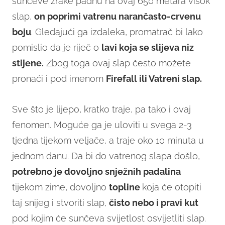
sunčeve zrake padnu na ovaj 650 metara visok
slap,
on poprimi vatrenu narančasto-crvenu
boju
. Gledajući ga izdaleka, promatrač bi lako
pomislio da je riječ o
lavi koja se slijeva niz
stijene.
Zbog toga ovaj slap često možete
pronaći i pod imenom
Firefall ili Vatreni slap.
Sve što je lijepo, kratko traje, pa tako i ovaj
fenomen. Moguće ga je uloviti u svega 2-3
tjedna tijekom veljače, a traje oko 10 minuta u
jednom danu. Da bi do vatrenog slapa došlo,
potrebno je dovoljno snježnih padalina
tijekom zime, dovoljno
topline
koja će otopiti
taj snijeg i stvoriti slap,
čisto nebo i pravi kut
pod kojim će sunčeva svijetlost osvijetliti slap.