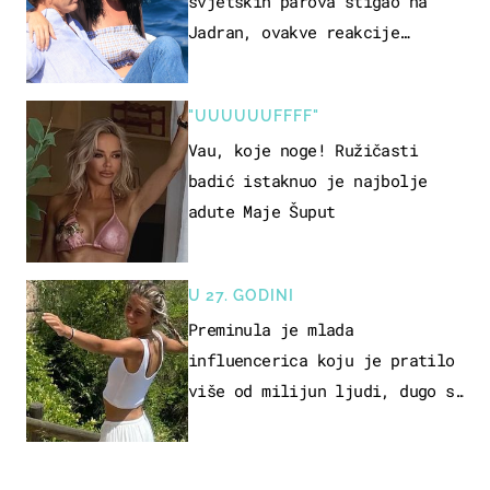
svjetskih parova stigao na
Jadran, ovakve reakcije
vjerojatno nisu očekivali
"UUUUUUFFFF"
Vau, koje noge! Ružičasti
badić istaknuo je najbolje
adute Maje Šuput
U 27. GODINI
Preminula je mlada
influencerica koju je pratilo
više od milijun ljudi, dugo se
borila s opakom bolešću