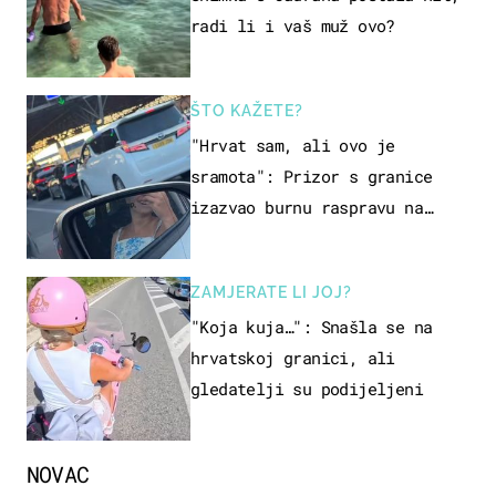
radi li i vaš muž ovo?
ŠTO KAŽETE?
"Hrvat sam, ali ovo je
sramota": Prizor s granice
izazvao burnu raspravu na
društvenim mrežama
ZAMJERATE LI JOJ?
"Koja kuja…": Snašla se na
hrvatskoj granici, ali
gledatelji su podijeljeni
NOVAC