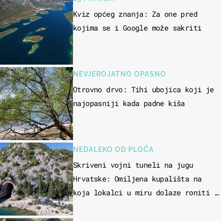
Kviz općeg znanja: Za one pred
kojima se i Google može sakriti
NEVJEROJATNO OPASNO
Otrovno drvo: Tihi ubojica koji je
najopasniji kada padne kiša
NEDALEKO OD PLOČA
Skriveni vojni tuneli na jugu
Hrvatske: Omiljena kupališta na
koja lokalci u miru dolaze roniti i
skakati u more