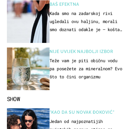
BAŠ EFEKTNA
Kada smo na zadarskoj rivi
ugledali ovu haljinu, morali
smo doznati odakle je – košta
samo 18 eura
NIJE UVIJEK NAJBOLJI IZBOR
Teže vam je piti običnu vodu
pa posežete za mineralnom? Evo
što to čini organizmu
SHOW
"KAO DA SU NOVAK ĐOKOVIĆ"
Jedan od najpoznatijih