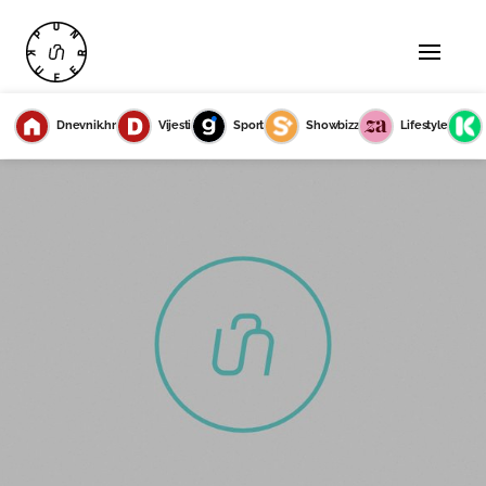
Dnevnik.hr
Vijesti
Sport
Showbizz
Lifestyle