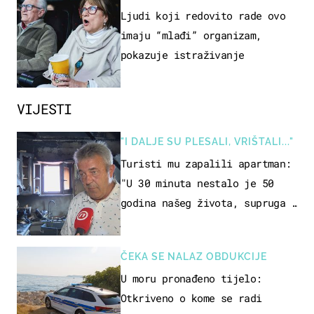
OSOBA
Ljudi koji redovito rade ovo
imaju “mlađi” organizam,
pokazuje istraživanje
VIJESTI
"I DALJE SU PLESALI, VRIŠTALI..."
Turisti mu zapalili apartman:
"U 30 minuta nestalo je 50
godina našeg života, supruga i
ja ne možemo oka sklopiti"
ČEKA SE NALAZ OBDUKCIJE
U moru pronađeno tijelo:
Otkriveno o kome se radi