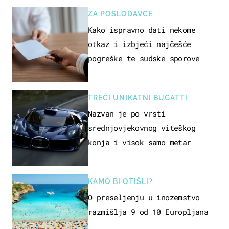
ZA POSLODAVCE
Kako ispravno dati nekome
otkaz i izbjeći najčešće
pogreške te sudske sporove
TREĆI UNIKATNI BUGATTI
Nazvan je po vrsti
srednjovjekovnog viteškog
konja i visok samo metar
KAMO BI OTIŠLI?
O preseljenju u inozemstvo
razmišlja 9 od 10 Europljana