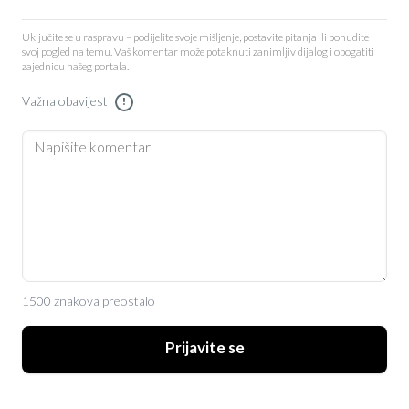
Uključite se u raspravu – podijelite svoje mišljenje, postavite pitanja ili ponudite
svoj pogled na temu. Vaš komentar može potaknuti zanimljiv dijalog i obogatiti
zajednicu našeg portala.
Važna obavijest
!
1500 znakova preostalo
Prijavite se