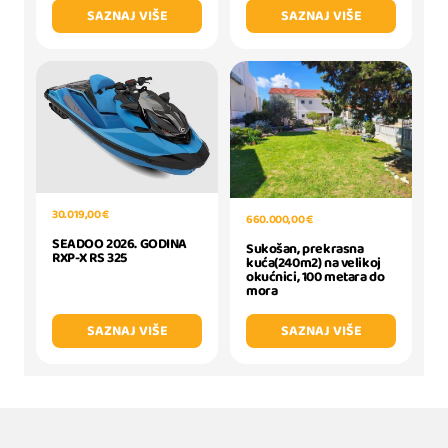
SAZNAJ VIŠE
SAZNAJ VIŠE
30.019,00 €
660.000,00 €
SEADOO 2026. GODINA
Sukošan, prekrasna
RXP-X RS 325
kuća(240m2) na velikoj
okućnici, 100 metara do
mora
SAZNAJ VIŠE
SAZNAJ VIŠE