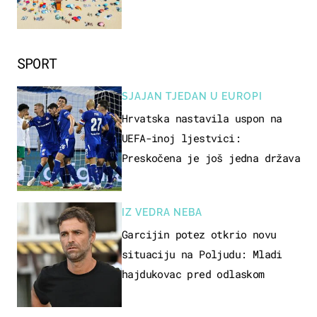
SPORT
SJAJAN TJEDAN U EUROPI
Hrvatska nastavila uspon na
UEFA-inoj ljestvici:
Preskočena je još jedna država
IZ VEDRA NEBA
Garcijin potez otkrio novu
situaciju na Poljudu: Mladi
hajdukovac pred odlaskom