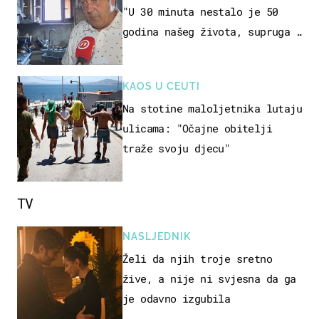
"U 30 minuta nestalo je 50
godina našeg života, supruga i
ja ne možemo oka sklopiti"
KAOS U CEUTI
Na stotine maloljetnika lutaju
ulicama: "Očajne obitelji
traže svoju djecu"
TV
NASLJEDNIK
Želi da njih troje sretno
žive, a nije ni svjesna da ga
je odavno izgubila