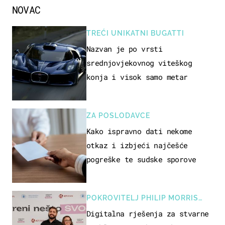
NOVAC
TREĆI UNIKATNI BUGATTI
Nazvan je po vrsti
srednjovjekovnog viteškog
konja i visok samo metar
ZA POSLODAVCE
Kako ispravno dati nekome
otkaz i izbjeći najčešće
pogreške te sudske sporove
POKROVITELJ PHILIP MORRIS
ZAGREB
Digitalna rješenja za stvarne