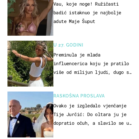
Vau, koje noge! Ružičasti
badić istaknuo je najbolje
adute Maje Šuput
U 27. GODINI
Preminula je mlada
influencerica koju je pratilo
više od milijun ljudi, dugo se
borila s opakom bolesti
RASKOŠNA PROSLAVA
Ovako je izgledalo vjenčanje
Tije Jurčić: Do oltara ju je
dopratio očuh, a slavilo se uz
Olivera i Rozgu