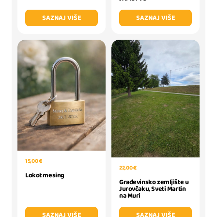
SAZNAJ VIŠE
SAZNAJ VIŠE
15,00 €
22,00 €
Lokot mesing
Građevinsko zemljište u
Jurovčaku, Sveti Martin
na Muri
SAZNAJ VIŠE
SAZNAJ VIŠE