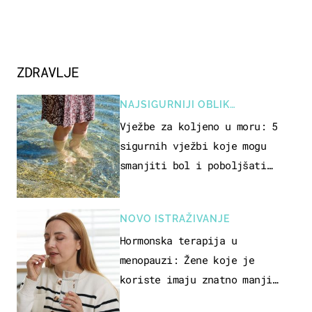
ZDRAVLJE
NAJSIGURNIJI OBLIK
REKREACIJE
Vježbe za koljeno u moru: 5
sigurnih vježbi koje mogu
smanjiti bol i poboljšati
pokretljivost
NOVO ISTRAŽIVANJE
Hormonska terapija u
menopauzi: Žene koje je
koriste imaju znatno manji
rizik od ovoga