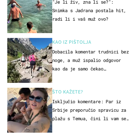
"Je li živ, zna li se?":
Snimka s Jadrana postala hit,
radi li i vaš muž ovo?
KAO IZ PIŠTOLJA
Dobacila komentar trudnici bez
noge, a muž ispalio odgovor
kao da je samo čekao…
ŠTO KAŽETE?
Isključio komentare: Par iz
Srbije preporučio spravicu za
plažu s Temua, čini li vam se
ovo sigurnim?