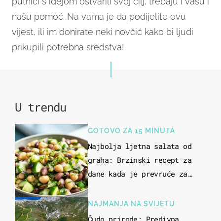
putnici s idejom ostvarili svoj cilj, trebaju i vašu i
našu pomoć. Na vama je da podijelite ovu
vijest, ili im donirate neki novčić kako bi ljudi
prikupili potrebna sredstva!
U trendu
GOTOVO ZA 15 MINUTA
Najbolja ljetna salata od
graha: Brzinski recept za
dane kada je prevruće za
kuhanje
NAJMANJA NA SVIJETU
Čudo prirode: Predivna