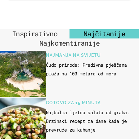
Inspirativno
Najčitanije
Najkomentiranije
NAJMANJA NA SVIJETU
Čudo prirode: Predivna pješčana
plaža na 100 metara od mora
GOTOVO ZA 15 MINUTA
Najbolja ljetna salata od graha:
Brzinski recept za dane kada je
prevruće za kuhanje