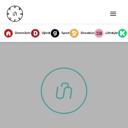
Dnevnik.hr
Vijesti
Sport
Showbizz
Lifestyle