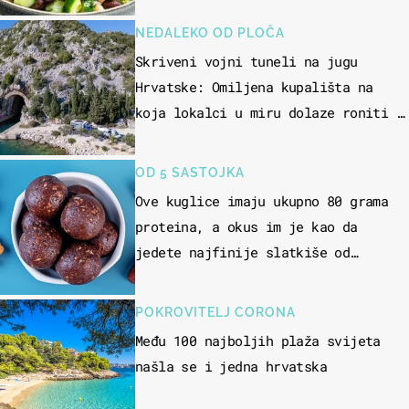
NEDALEKO OD PLOČA
Skriveni vojni tuneli na jugu
Hrvatske: Omiljena kupališta na
koja lokalci u miru dolaze roniti i
skakati u more
OD 5 SASTOJKA
Ove kuglice imaju ukupno 80 grama
proteina, a okus im je kao da
jedete najfinije slatkiše od
čokolade
POKROVITELJ CORONA
Među 100 najboljih plaža svijeta
našla se i jedna hrvatska