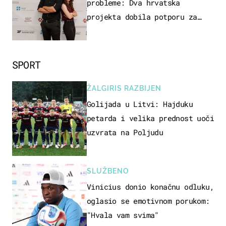
probleme: Dva hrvatska
projekta dobila potporu za
razvoj
SPORT
ŽALGIRIS RAZBIJEN
Golijada u Litvi: Hajduku
petarda i velika prednost uoči
uzvrata na Poljudu
SLUŽBENO
Vinicius donio konačnu odluku,
oglasio se emotivnom porukom:
"Hvala vam svima"