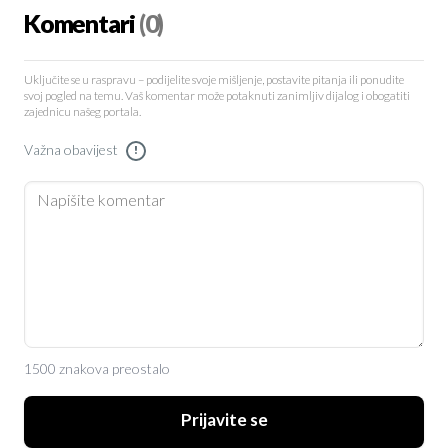
Komentari
(0)
Uključite se u raspravu – podijelite svoje mišljenje, postavite pitanja ili ponudite
svoj pogled na temu. Vaš komentar može potaknuti zanimljiv dijalog i obogatiti
zajednicu našeg portala.
Važna obavijest
!
1500 znakova preostalo
Prijavite se