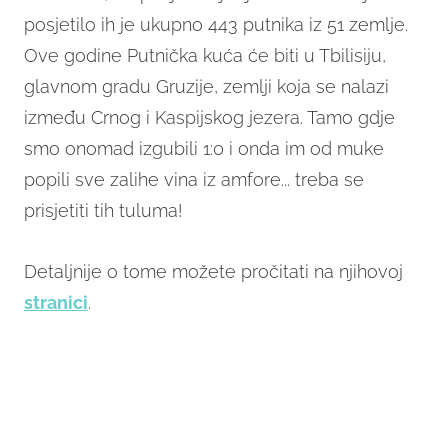
posjetilo ih je ukupno 443 putnika iz 51 zemlje.
Ove godine Putnička kuća će biti u Tbilisiju,
glavnom gradu Gruzije, zemlji koja se nalazi
između Crnog i Kaspijskog jezera. Tamo gdje
smo onomad izgubili 1:0 i onda im od muke
popili sve zalihe vina iz amfore... treba se
prisjetiti tih tuluma!
Detaljnije o tome možete pročitati na njihovoj
stranici
.