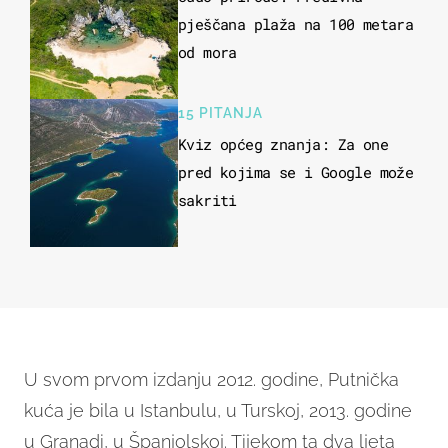
pješčana plaža na 100 metara
od mora
15 PITANJA
Kviz općeg znanja: Za one
pred kojima se i Google može
sakriti
U svom prvom izdanju 2012. godine, Putnička
kuća je bila u Istanbulu, u Turskoj, 2013. godine
u Granadi, u Španjolskoj. Tijekom ta dva ljeta