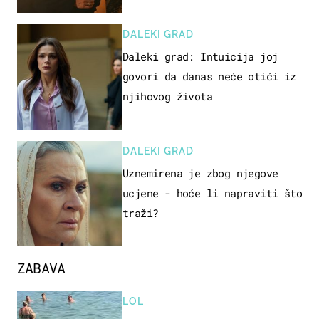
DALEKI GRAD
Daleki grad: Intuicija joj
govori da danas neće otići iz
njihovog života
DALEKI GRAD
Uznemirena je zbog njegove
ucjene - hoće li napraviti što
traži?
ZABAVA
LOL